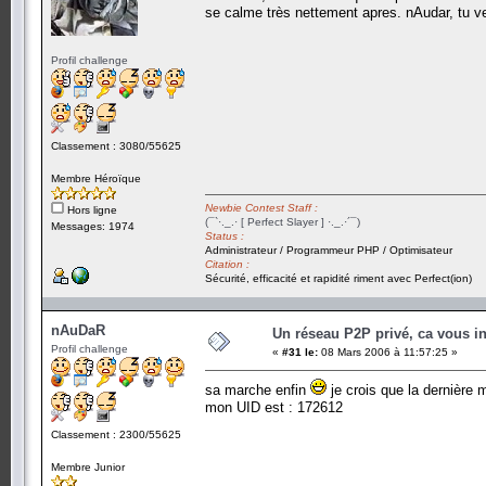
se calme très nettement apres. nAudar, tu v
Profil challenge
Classement : 3080/55625
Membre Héroïque
Newbie Contest Staff :
Hors ligne
(¯`·._.· [ Perfect Slayer ] ·._.·´¯)
Messages: 1974
Status :
Administrateur / Programmeur PHP / Optimisateur
Citation :
Sécurité, efficacité et rapidité riment avec Perfect(ion)
nAuDaR
Un réseau P2P privé, ca vous in
Profil challenge
«
#31 le:
08 Mars 2006 à 11:57:25 »
sa marche enfin
je crois que la dernière
mon UID est : 172612
Classement : 2300/55625
Membre Junior