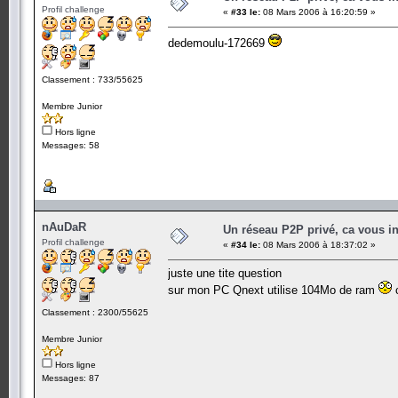
Profil challenge
«
#33 le:
08 Mars 2006 à 16:20:59 »
dedemoulu-172669
Classement : 733/55625
Membre Junior
Hors ligne
Messages: 58
nAuDaR
Un réseau P2P privé, ca vous in
Profil challenge
«
#34 le:
08 Mars 2006 à 18:37:02 »
juste une tite question
sur mon PC Qnext utilise 104Mo de ram
c
Classement : 2300/55625
Membre Junior
Hors ligne
Messages: 87