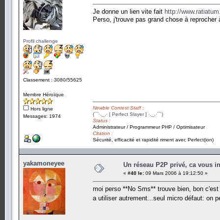
Je donne un lien vite fait
http://www.ratiatu
Perso, j'trouve pas grand chose à reprocher à 
Profil challenge
Classement : 3080/55625
Membre Héroïque
Newbie Contest Staff :
Hors ligne
(¯`·._.· [ Perfect Slayer ] ·._.·´¯)
Messages: 1974
Status :
Administrateur / Programmeur PHP / Optimisateur
Citation :
Sécurité, efficacité et rapidité riment avec Perfect(ion)
yakamoneyee
Un réseau P2P privé, ca vous in
«
#40 le:
09 Mars 2006 à 19:12:50 »
moi perso **No Sms** trouve bien, bon c'est 
a utiliser autrement...seul micro défaut: on