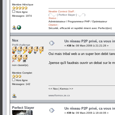
Membre Héroïque
Newbie Contest Staff :
Hors ligne
(¯`·._.· [ Perfect Slayer ] ·._.·´¯)
Messages: 1974
Status :
Administrateur / Programmeur PHP / Optimisateur
Citation :
Sécurité, efficacité et rapidité riment avec Perfect(ion)
Nox
Un réseau P2P privé, ca vous in
Profil challenge
«
#38 le:
08 Mars 2006 à 21:21:26 »
Oui mais tribal web a un super bon debit tan
Jpense qu'il faudrais ouvrir un debat sur le m
non classé(e).
Membre Complet
Hors ligne
Messages: 142
<-< Nox | Kernox >->
www.Kernox.ze.cx
Perfect Slayer
Un réseau P2P privé, ca vous in
«
#39 le:
09 Mars 2006 à 18:44:06 »