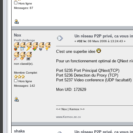
Hors ligne
Messages: 87
Nox
Un réseau P2P privé, ca vous in
Profil challenge
«
#32 le:
08 Mars 2006 à 13:24:43 »
C'est une superbe idee
Pour un fonctionnement optimal de QNext n'ou
non classé(e).
Port 5235 Port Principal QNext(TCP)
Membre Complet
Port 5236 Detection du Proxy (TCP)
Port 5237 Video conference (UDP facultatif)
Hors ligne
Messages: 142
Mon UID: 172629
<-< Nox | Kernox >->
www.Kernox.ze.cx
shaka
Un réseau P2P privé, ca vous in