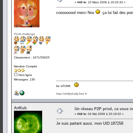
«
#43 le:
10 Mars 2006 à 19:20:33 »
cooooooool merci Nox
ça lui fait des poi
Profil challenge
Classement : 1671/55625
Membre Complet
Hors ligne
Messages: 130
be oPUNK
http://shillyshally.free.fr
ArtKub
Un réseau P2P privé, ca vous in
«
#44 le:
04 Mai 2006 à 20:19:02 »
Je suis partant aussi, mon UID:187258