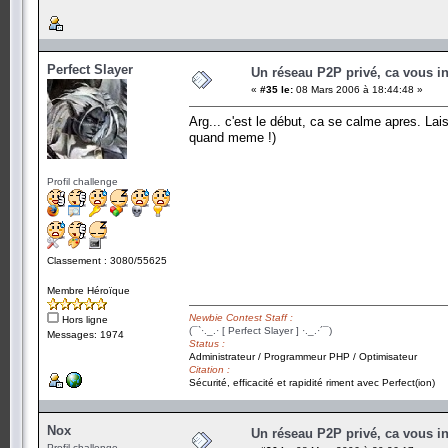
Perfect Slayer
Un réseau P2P privé, ca vous in
«
#35 le:
08 Mars 2006 à 18:44:48 »
Arg... c'est le début, ca se calme apres. Lais
quand meme !)
Profil challenge
Classement : 3080/55625
Membre Héroïque
Newbie Contest Staff :
Hors ligne
(¯`·._.· [ Perfect Slayer ] ·._.·´¯)
Messages: 1974
Status :
Administrateur / Programmeur PHP / Optimisateur
Citation :
Sécurité, efficacité et rapidité riment avec Perfect(ion)
Nox
Un réseau P2P privé, ca vous in
Profil challenge