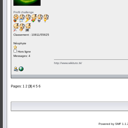
Profil challenge
Classement : 10811/55625
Néophyte
Hors ligne
Messages: 4
http://www.wikituto.tk/
Pages:
1
2
[
3
]
4
5
6
Powered by SMF 1.1.