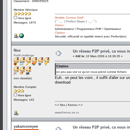
Classement : 3080/55625
Membre Héroïque
Newbie Contest Staff :
Hors ligne
(¯`·._.· [ Perfect Slayer ] ·._.·´¯)
Messages: 1974
Status :
Administrateur / Programmeur PHP / Optimisateur
Citation :
Sécurité, efficacité et rapidité riment avec Perfect(ion)
Nox
Un réseau P2P privé, ca vous in
Profil challenge
«
#42 le:
10 Mars 2006 à 16:36:35 »
Citation
on peu pas voir ce qu'on nous prend comme fichiers
Euh.. on peut les voirs , il suffit d'aller sur 
non classé(e).
download
Membre Complet
Hors ligne
Messages: 142
<-< Nox | Kernox >->
www.Kernox.ze.cx
yakamoneyee
Un réseau P2P privé, ca vous in