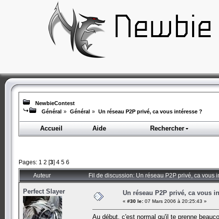
NewbieContest
Général
»
Général
»
Un réseau P2P privé, ca vous intéresse ?
Accueil
Aide
Rechercher
Pages:
1
2
[
3
]
4
5
6
Auteur
Fil de discussion: Un réseau P2P privé, ca vous 
Perfect Slayer
Un réseau P2P privé, ca vous in
«
#30 le:
07 Mars 2006 à 20:25:43 »
Au début, c'est normal qu'il te prenne beauc