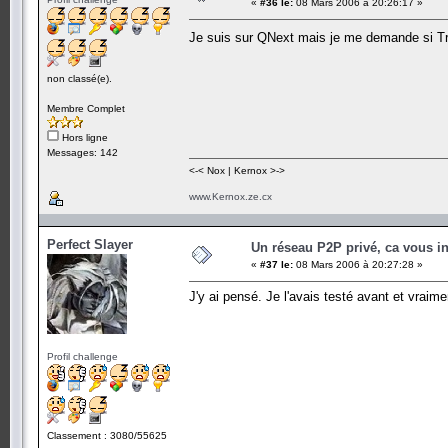
«
#36 le:
08 Mars 2006 à 20:26:17 »
Je suis sur QNext mais je me demande si Tr
non classé(e).
Membre Complet
Hors ligne
Messages: 142
<-< Nox | Kernox >->
www.Kernox.ze.cx
Perfect Slayer
Un réseau P2P privé, ca vous in
«
#37 le:
08 Mars 2006 à 20:27:28 »
J'y ai pensé. Je l'avais testé avant et vraime
Profil challenge
Classement : 3080/55625