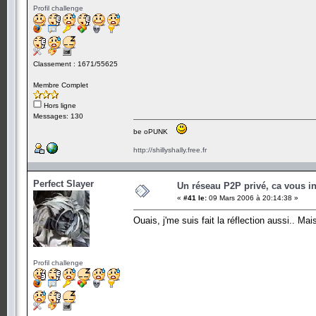
Profil challenge
Classement : 1671/55625
Membre Complet
Hors ligne
Messages: 130
be oPUNK
http://shillyshally.free.fr
Perfect Slayer
Un réseau P2P privé, ca vous in
«
#41 le:
09 Mars 2006 à 20:14:38 »
Ouais, j'me suis fait la réflection aussi.. M
Profil challenge