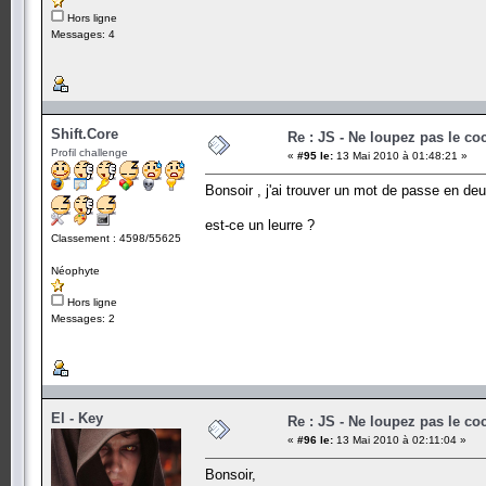
Hors ligne
Messages: 4
Shift.Core
Re : JS - Ne loupez pas le co
Profil challenge
«
#95 le:
13 Mai 2010 à 01:48:21 »
Bonsoir , j'ai trouver un mot de passe en de
est-ce un leurre ?
Classement : 4598/55625
Néophyte
Hors ligne
Messages: 2
El - Key
Re : JS - Ne loupez pas le co
«
#96 le:
13 Mai 2010 à 02:11:04 »
Bonsoir,