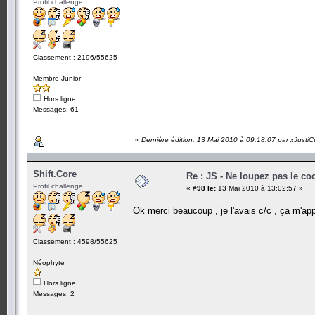
Profil challenge
Classement : 2196/55625
Membre Junior
Hors ligne
Messages: 61
«
Dernière édition: 13 Mai 2010 à 09:18:07 par xJustiC
Shift.Core
Re : JS - Ne loupez pas le co
Profil challenge
«
#98 le:
13 Mai 2010 à 13:02:57 »
Ok merci beaucoup , je l'avais c/c , ça m'appr
Classement : 4598/55625
Néophyte
Hors ligne
Messages: 2