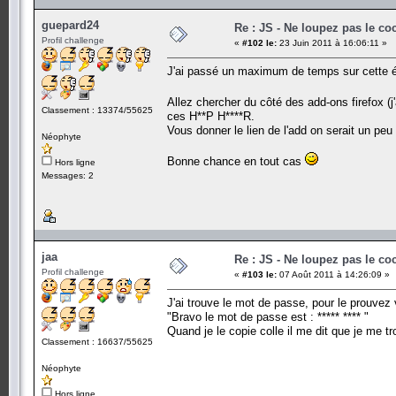
guepard24
Re : JS - Ne loupez pas le co
Profil challenge
«
#102 le:
23 Juin 2011 à 16:06:11 »
J'ai passé un maximum de temps sur cette ép
Allez chercher du côté des add-ons firefox (j
Classement : 13374/55625
ces H**P H****R.
Vous donner le lien de l'add on serait un peu
Néophyte
Bonne chance en tout cas
Hors ligne
Messages: 2
jaa
Re : JS - Ne loupez pas le co
Profil challenge
«
#103 le:
07 Août 2011 à 14:26:09 »
J'ai trouve le mot de passe, pour le prouvez 
"Bravo le mot de passe est : ***** **** "
Quand je le copie colle il me dit que je me 
Classement : 16637/55625
Néophyte
Hors ligne