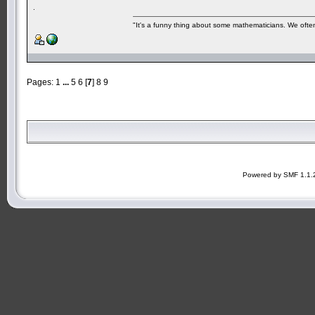
.
"It's a funny thing about some mathematicians. We often 
Pages:
1
...
5
6
[
7
]
8
9
Powered by SMF 1.1.