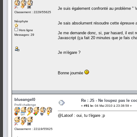
Je suis également confronté au problème " Vo
Classement : 2229/55625
Néophyte
Je sais absolument résoudre cette épreuve ave
Hors ligne
Je me demande donc, si, par hasard, il est 
Messages: 29
Javascript (ça fait 20 minutes que je fais chau
Je m'égare ?
Bonne journée
blueangel0
Re : JS - Ne loupez pas le co
Profil challenge
«
#91 le:
04 Mai 2010 à 23:38:59 »
@Latoof : oui, tu t'égare ;p
Classement : 22119/55625