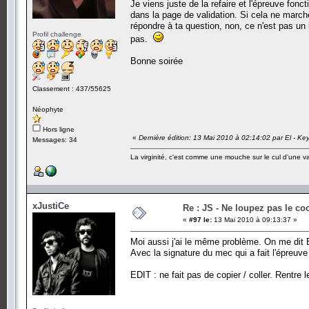
Je viens juste de la refaire et l'épreuve fonc
dans la page de validation. Si cela ne march
répondre à ta question, non, ce n'est pas un 
Profil challenge
pas.
Bonne soirée
Classement : 437/55625
Néophyte
Hors ligne
«
Dernière édition: 13 Mai 2010 à 02:14:02 par El - Ke
Messages: 34
La virginité, c'est comme une mouche sur le cul d'une v
xJustiCe
Re : JS - Ne loupez pas le co
«
#97 le:
13 Mai 2010 à 09:13:37 »
Moi aussi j'ai le même problème. On me dit
Avec la signature du mec qui a fait l'épreuve
EDIT : ne fait pas de copier / coller. Rentre