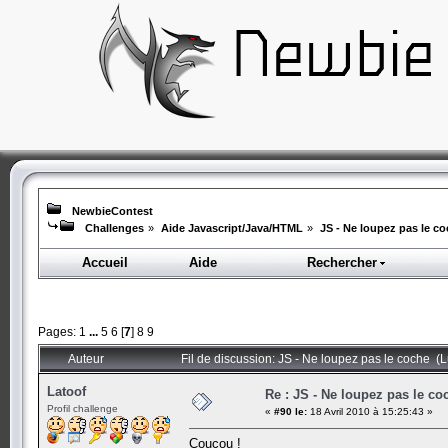
NewbieContest
Challenges
»
Aide Javascript/Java/HTML
»
JS - Ne loupez pas le c
Accueil
Aide
Rechercher
Pages:
1
...
5
6
[
7
]
8
9
Auteur
Fil de discussion: JS - Ne loupez pas le coche (
Latoof
Re : JS - Ne loupez pas le co
Profil challenge
«
#90 le:
18 Avril 2010 à 15:25:43 »
Coucou !