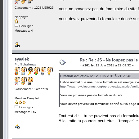
Classement : 12284/55625
Vous ne provenez pas du formulaire du site !
Néophyte
Vous devez provenir du formulaire donné sur 
Hors ligne
Messages: 4
syaaiek
Re : Re : JS - Ne loupez pas l
Profil challenge
«
#101 le:
12 Juin 2011 à 22:09:32 »
Citation de: cflow le 12 Juin 2011 à 21:29:40
Est-ce normal que une fois le formulaire est envoyé av
http://www.newbiecontest.org/epreuves/javascript/verif
Classement : 14/55625
Vous ne provenez pas du formulaire du site !
Membre Complet
Vous devez provenir du formulaire donné sur la page d
Hors ligne
Messages: 167
Tout est dit... tu ne provient pas du formulai
A la limite tu pourrais peut etre... 'tromper' le