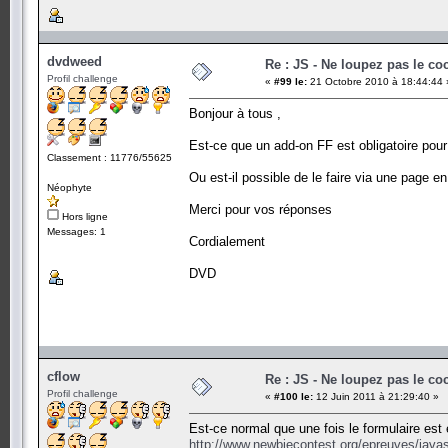
dvdweed
Re : JS - Ne loupez pas le co
Profil challenge
«
#99 le:
21 Octobre 2010 à 18:44:44 
Bonjour à tous ,
Est-ce que un add-on FF est obligatoire pour
Classement : 11776/55625
Ou est-il possible de le faire via une page en
Néophyte
Merci pour vos réponses
Hors ligne
Messages: 1
Cordialement
DVD
cflow
Re : JS - Ne loupez pas le co
Profil challenge
«
#100 le:
12 Juin 2011 à 21:29:40 »
Est-ce normal que une fois le formulaire est
http://www.newbiecontest.org/epreuves/javasc