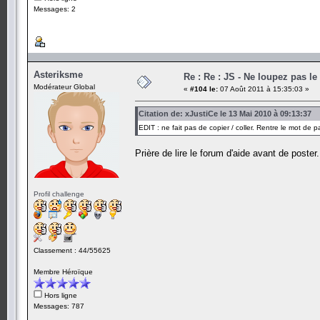
Messages: 2
Asteriksme
Re : Re : JS - Ne loupez pas l
Modérateur Global
«
#104 le:
07 Août 2011 à 15:35:03 »
Citation de: xJustiCe le 13 Mai 2010 à 09:13:37
EDIT : ne fait pas de copier / coller. Rentre le mot de 
Prière de lire le forum d'aide avant de poster.
Profil challenge
Classement : 44/55625
Membre Héroïque
Hors ligne
Messages: 787