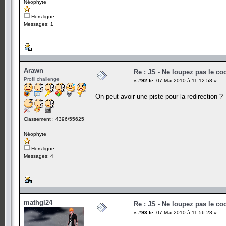
Néophyte
Hors ligne
Messages: 1
Arawn
Re : JS - Ne loupez pas le co
Profil challenge
«
#92 le:
07 Mai 2010 à 11:12:58 »
On peut avoir une piste pour la redirection ?
Classement : 4396/55625
Néophyte
Hors ligne
Messages: 4
mathgl24
Re : JS - Ne loupez pas le co
«
#93 le:
07 Mai 2010 à 11:56:28 »