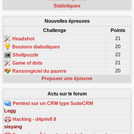
Statistiques
Nouvelles épreuves
Challenge
Points
21
Headshot
20
Boutons diaboliques
22
Shellpuzzle
21
Game of dots
20
Ransongiciel du pauvre
Proposer une épreuve
Actu sur le forum
Pentest sur un CRM type SuiteCRM
Legg
Hacking - d4priv8 II
sisyang