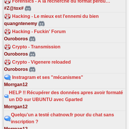
Forensics - À la recherche du format perdu…
#Z@tox#
Hacking - Le mieux est l'ennemi du bien
quangntenemy
Hacking - Fuckin' Forum
Ouroboros
Crypto - Transmission
Ouroboros
Crypto - Vigenere reloaded
Ouroboros
Instragram et ses "mécanismes"
Morrgan12
HELP !! Récupérer des données apres avoir formaté
un DD sur UBUNTU avec Gparted
Morrgan12
Quelqu'un a testé chatnow.fr pour du chat sans
inscription ?
Morrgan12