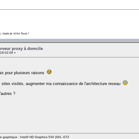
, mais je m'en fous !
erveur proxy à domcile
18:02:09 »
rais pour plusieurs raisons
s sites visités, augmenter ma connaissance de l'architecture reseau
d'autres ?
rte graphique : Intel® HD Graphics 530 (SKL GT2