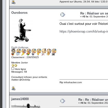
Apprenti sur Ubuntu. 24.04. 64 bits / 133.0
Ouroboros
Re : Réaliser un s
«
#3 le:
01 Septembre 2
Ouai c'est surtout pour voir l'hist
https://phoenixnap.com/kb/setup-in
Profil challenge
Classement : 236/55625
Membre Junior
Hors ligne
Messages: 58
Consultant infosec pour enfants
/twitter:@On4r4p
Rip infoshacker.com
james14000
Re : Re : Réaliser 
«
#4 le:
01 Septembre 202