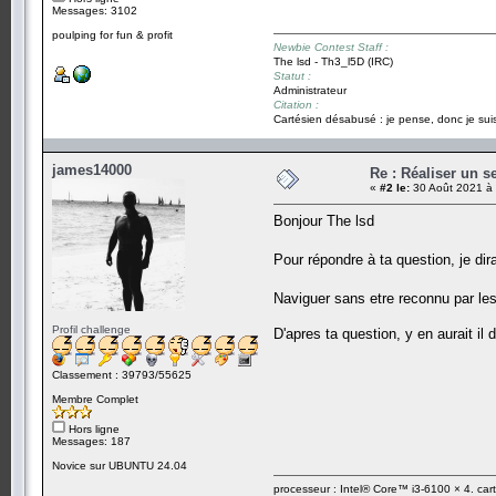
Messages: 3102
poulping for fun & profit
Newbie Contest Staff :
The lsd - Th3_l5D (IRC)
Statut :
Administrateur
Citation :
Cartésien désabusé : je pense, donc je suis
james14000
Re : Réaliser un s
«
#2 le:
30 Août 2021 à 
Bonjour The lsd
Pour répondre à ta question, je di
Naviguer sans etre reconnu par le
Profil challenge
D'apres ta question, y en aurait il 
Classement : 39793/55625
Membre Complet
Hors ligne
Messages: 187
Novice sur UBUNTU 24.04
processeur : Intel® Core™ i3-6100 × 4. ca