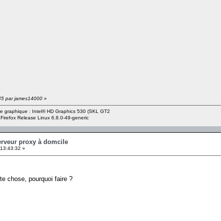
:45 par james14000
»
rte graphique : Intel® HD Graphics 530 (SKL GT2
 Firefox Release Linux 6.8.0-49-generic
erveur proxy à domcile
13:43:32 »
te chose, pourquoi faire ?