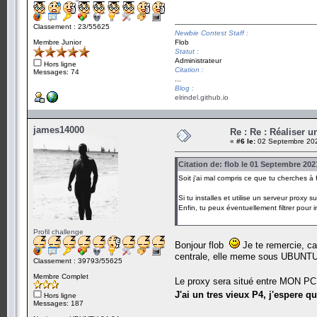
Classement : 23/55625
Newbie Contest Staff :
Membre Junior
Flob
Statut :
Administrateur
Hors ligne
Citation :
Messages: 74
...
Blog :
elrindel.github.io
james14000
Re : Re : Réaliser 
«
#6 le:
02 Septembre 202
Citation de: flob le 01 Septembre 202
Soit j'ai mal compris ce que tu cherches à fa
Si tu installes et utilise un serveur proxy
Enfin, tu peux éventuellement filtrer pour
Profil challenge
Bonjour flob
Je te remercie, ca
centrale, elle meme sous UBUNT
Classement : 39793/55625
Membre Complet
Le proxy sera situé entre MON PC,
J'ai un tres vieux P4, j'espere qu'i
Hors ligne
Messages: 187