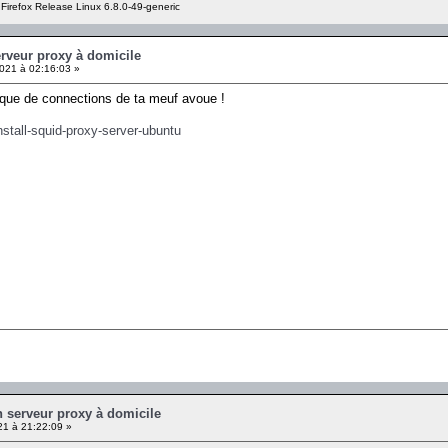
 Firefox Release Linux 6.8.0-49-generic
erveur proxy à domicile
021 à 02:16:03 »
orique de connections de ta meuf avoue !
stall-squid-proxy-server-ubuntu
un serveur proxy à domicile
1 à 21:22:09 »