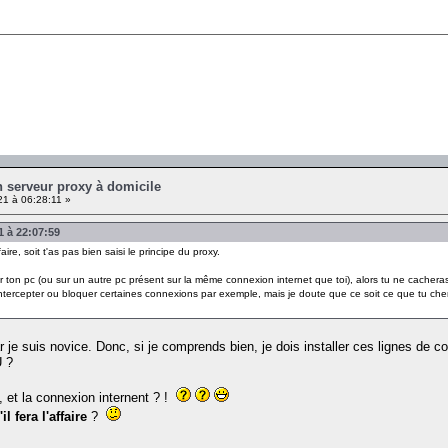
un serveur proxy à domicile
1 à 06:28:11 »
1 à 22:07:59
ire, soit t'as pas bien saisi le principe du proxy.
 sur ton pc (ou sur un autre pc présent sur la même connexion internet que toi), alors tu ne cacheras
 intercepter ou bloquer certaines connexions par exemple, mais je doute que ce soit ce que tu cher
r je suis novice. Donc, si je comprends bien, je dois installer ces lignes d
U ?
 et la connexion internent ? !
l fera l'affaire
?