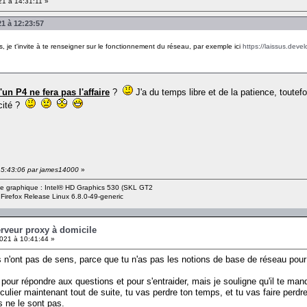
1 à 14:31:11 »
21 à 12:23:57
, je t'invite à te renseigner sur le fonctionnement du réseau, par exemple ici
https://laissus.devel
un P4 ne fera pas l'affaire
?
J'a du temps libre et de la patience, toutef
icité ?
 15:43:06 par james14000
»
rte graphique : Intel® HD Graphics 530 (SKL GT2
 Firefox Release Linux 6.8.0-49-generic
erveur proxy à domicile
021 à 10:41:44 »
 n'ont pas de sens, parce que tu n'as pas les notions de base de réseau pour
i pour répondre aux questions et pour s'entraider, mais je souligne qu'il te man
ticulier maintenant tout de suite, tu vas perdre ton temps, et tu vas faire pe
s ne le sont pas.