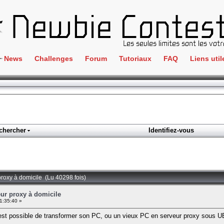
News
Challenges
Forum
Tutoriaux
FAQ
Liens util
Crackme
IRC
ClientSide
Newbi
Cryptographie
Liens
Forensics
chercher
Identifiez-vous
Parten
Hacking
Régle
Logique
Goodi
Programmation
proxy à domicile (Lu 40298 fois)
L'incu
Stéganographie
eur proxy à domicile
1:35:40 »
Wargame
'il est possible de transformer son PC, ou un vieux PC en serveur proxy sous
Tous les challenges