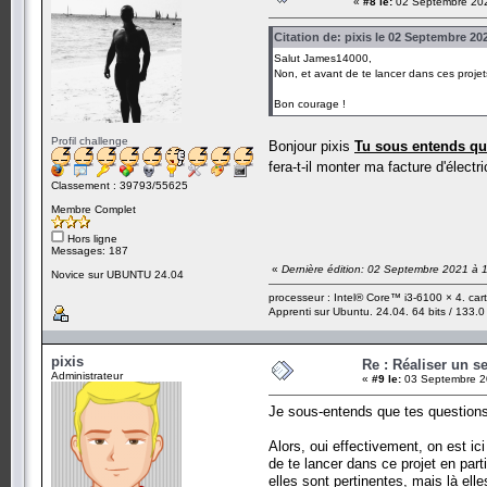
«
#8 le:
02 Septembre 202
Citation de: pixis le 02 Septembre 20
Salut James14000,
Non, et avant de te lancer dans ces projets
Bon courage !
Profil challenge
Bonjour pixis
Tu sous entends qu'
fera-t-il monter ma facture d'électr
Classement : 39793/55625
Membre Complet
Hors ligne
Messages: 187
«
Dernière édition: 02 Septembre 2021 à
Novice sur UBUNTU 24.04
processeur : Intel® Core™ i3-6100 × 4. ca
Apprenti sur Ubuntu. 24.04. 64 bits / 133.0
pixis
Re : Réaliser un s
Administrateur
«
#9 le:
03 Septembre 2
Je sous-entends que tes questions
Alors, oui effectivement, on est ic
de te lancer dans ce projet en par
elles sont pertinentes, mais là elle