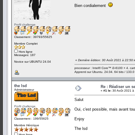
Bien cordialement
Profil challenge
Classement : 39793/55625
Membre Complet
Hors ligne
Messages: 187
«
Dernière édition: 30 Août 2021 à 22:50
Novice sur UBUNTU 24.04
processeur : Intel® Core™ i3-6100 × 4. ca
Apprenti sur Ubuntu. 24.04. 64 bits / 133.0
the lsd
Re : Réaliser un s
Administrateur
«
#1 le:
30 Août 2021 à 
Salut
Profil challenge
Oui, c'est possible, mais avant tou
Enjoy
Classement : 199/55625
Membre Héroïque
The lsd
Hors ligne