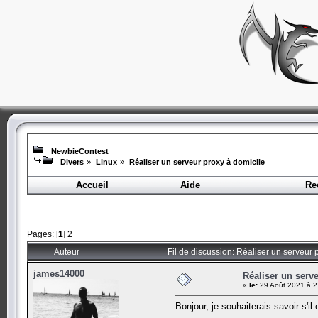
NewbieContest
Divers
»
Linux
»
Réaliser un serveur proxy à domicile
Accueil
Aide
Re
Pages: [
1
]
2
Auteur
Fil de discussion: Réaliser un serveur 
james14000
Réaliser un serv
«
le:
29 Août 2021 à 2
Bonjour, je souhaiterais savoir s