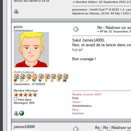
Novice sur UBUNTU 24.04
«
Dernière édition: 02 Septembre 2021 à
processeur : Intel® Core™ i3-6100 × 4. ca
Apprenti sur Ubuntu. 24.04. 64 bits / 133.0
pixis
Re : Réaliser un s
Administrateur
«
#7 le:
02 Septembre 2
Salut James14000,
Non, et avant de te lancer dans ces
tcp-ip/
Bon courage !
Profil challenge
Classement : 27/55625
Membre Héroïque
Newbie Contest Staff :
Pixis
Hors ligne
Statut :
Messages: 669
Administrateur
Blog :
hackndo
james14000
Re : Re : Réaliser 