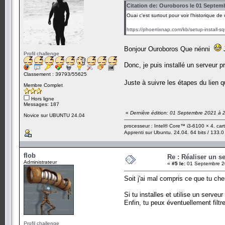
Citation de: Ouroboros le 01 Septemb
Ouai c'est surtout pour voir l'historique d
https://phoenixnap.com/kb/setup-install-s
Bonjour Ouroboros Que nénni
J
Profil challenge
Donc, je puis installé un serveur 
Classement : 39793/55625
Juste à suivre les étapes du lien
Membre Complet
Hors ligne
Messages: 187
«
Dernière édition: 01 Septembre 2021 à
Novice sur UBUNTU 24.04
processeur : Intel® Core™ i3-6100 × 4. ca
Apprenti sur Ubuntu. 24.04. 64 bits / 133.0
flob
Re : Réaliser un s
Administrateur
«
#5 le:
01 Septembre 2
Soit j'ai mal compris ce que tu cher
Si tu installes et utilise un serve
Enfin, tu peux éventuellement filt
Profil challenge