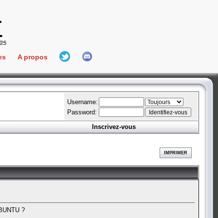
es
A propos
L'équipe
e Connect
Hall Of Fame
Username:
Password:
Inscrivez-vous
aires
ment
IMPRIMER
es
bateur
 UBUNTU ?