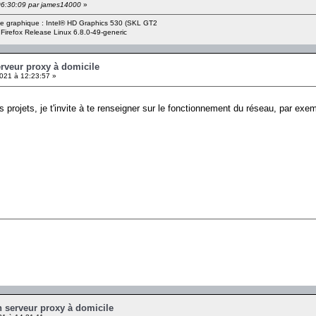
 06:30:09 par james14000
»
rte graphique : Intel® HD Graphics 530 (SKL GT2
 Firefox Release Linux 6.8.0-49-generic
erveur proxy à domicile
021 à 12:23:57 »
 projets, je t'invite à te renseigner sur le fonctionnement du réseau, par exe
un serveur proxy à domicile