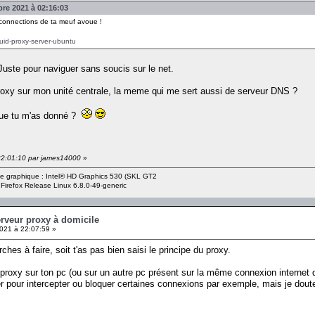
re 2021 à 02:16:03
e connections de ta meuf avoue !
quid-proxy-server-ubuntu
uste pour naviguer sans soucis sur le net.
proxy sur mon unité centrale, la meme qui me sert aussi de serveur DNS ?
 que tu m'as donné ?
 22:01:10 par james14000
»
rte graphique : Intel® HD Graphics 530 (SKL GT2
 Firefox Release Linux 6.8.0-49-generic
erveur proxy à domicile
021 à 22:07:59 »
ches à faire, soit t'as pas bien saisi le principe du proxy.
ur proxy sur ton pc (ou sur un autre pc présent sur la même connexion internet q
rer pour intercepter ou bloquer certaines connexions par exemple, mais je dout