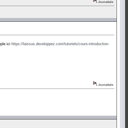
Journalisée
mple ici
https://laissus.developpez.com/tutoriels/cours-introduction-
Journalisée