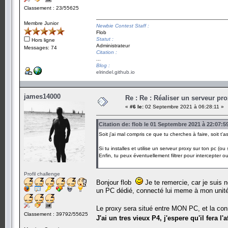
Classement : 23/55625
Membre Junior
Newbie Contest Staff :
Flob
Statut :
Hors ligne
Administrateur
Messages: 74
Citation :
...
Blog :
elrindel.github.io
james14000
Re : Re : Réaliser un serveur pr
«
#6 le:
02 Septembre 2021 à 06:28:11 »
Citation de: flob le 01 Septembre 2021 à 22:07:5
Soit j'ai mal compris ce que tu cherches à faire, soit t'a
Si tu installes et utilise un serveur proxy sur ton pc (
Enfin, tu peux éventuellement filtrer pour intercepter 
Profil challenge
Bonjour flob
Je te remercie, car je suis 
un PC dédié, connecté lui meme à mon unit
Le proxy sera situé entre MON PC, et la con
Classement : 39792/55625
J'ai un tres vieux P4, j'espere qu'il fera l'a