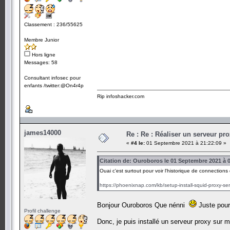
Classement : 236/55625
Membre Junior
Hors ligne
Messages: 58
Consultant infosec pour
enfants /twitter:@On4r4p
Rip infoshacker.com
james14000
Re : Re : Réaliser un serveur pr
«
#4 le:
01 Septembre 2021 à 21:22:09 »
Citation de: Ouroboros le 01 Septembre 2021 à 
Ouai c'est surtout pour voir l'historique de connection
https://phoenixnap.com/kb/setup-install-squid-proxy-se
Bonjour Ouroboros Que nénni
Juste pour 
Profil challenge
Donc, je puis installé un serveur proxy sur