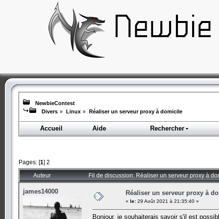
NewbieContest
Divers
»
Linux
»
Réaliser un serveur proxy à domicile
Accueil
Aide
Rechercher
Pages: [
1
]
2
Auteur
Fil de discussion: Réaliser un serveur proxy à do
james14000
Réaliser un serveur proxy à do
«
le:
29 Août 2021 à 21:35:40 »
Bonjour, je souhaiterais savoir s'il est po