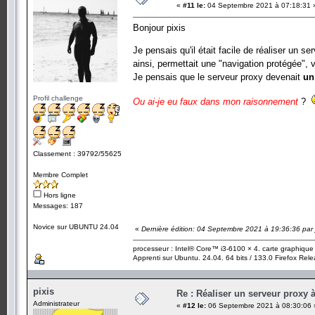
«
#11 le:
04 Septembre 2021 à 07:18:31 
Bonjour pixis
Je pensais qu'il était facile de réaliser un 
ainsi, permettait une "navigation protégée", 
Je pensais que le serveur proxy devenait
un
Profil challenge
Ou ai-je eu faux dans mon raisonnement
?
Classement : 39792/55625
Membre Complet
Hors ligne
Messages: 187
Novice sur UBUNTU 24.04
«
Dernière édition: 04 Septembre 2021 à 19:36:36 pa
processeur : Intel® Core™ i3-6100 × 4. carte graphiqu
Apprenti sur Ubuntu. 24.04. 64 bits / 133.0 Firefox Rel
pixis
Re : Réaliser un serveur proxy 
Administrateur
«
#12 le:
06 Septembre 2021 à 08:30:06 