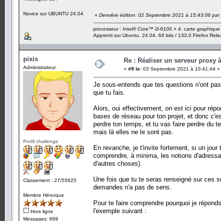
Novice sur UBUNTU 24.04
«
Dernière édition: 02 Septembre 2021 à 15:43:06 pa
processeur : Intel® Core™ i3-6100 × 4. carte graphiqu
Apprenti sur Ubuntu. 24.04. 64 bits / 133.0 Firefox Rel
pixis
Re : Réaliser un serveur proxy 
Administrateur
«
#9 le:
03 Septembre 2021 à 10:41:44 »
Je sous-entends que tes questions n'ont pas
que tu fais.
Alors, oui effectivement, on est ici pour répo
bases de réseau pour ton projet, et donc c'est
perdre ton temps, et tu vas faire perdre du 
mais là elles ne le sont pas.
Profil challenge
En revanche, je t'invite fortement, si un jo
comprendre, à minima, les notions d'adressa
d'autres choses).
Une fois que tu te seras renseigné sur ces su
Classement : 27/55625
demandes n'a pas de sens.
Membre Héroïque
Pour te faire comprendre pourquoi je répond
l'exemple suivant :
Hors ligne
Messages: 669