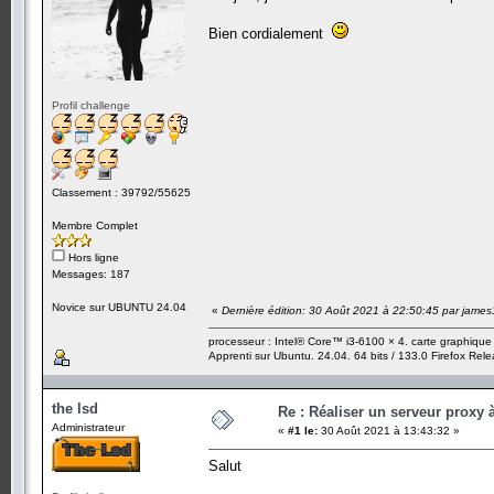
Bien cordialement
Profil challenge
Classement : 39792/55625
Membre Complet
Hors ligne
Messages: 187
Novice sur UBUNTU 24.04
«
Dernière édition: 30 Août 2021 à 22:50:45 par jame
processeur : Intel® Core™ i3-6100 × 4. carte graphiqu
Apprenti sur Ubuntu. 24.04. 64 bits / 133.0 Firefox Rel
the lsd
Re : Réaliser un serveur proxy 
Administrateur
«
#1 le:
30 Août 2021 à 13:43:32 »
Salut