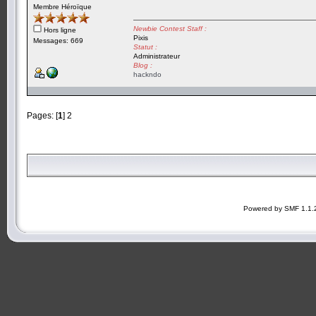
Membre Héroïque
Newbie Contest Staff :
Hors ligne
Pixis
Messages: 669
Statut :
Administrateur
Blog :
hackndo
Pages: [
1
]
2
Powered by SMF 1.1.