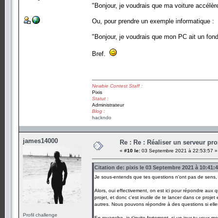
"Bonjour, je voudrais que ma voiture accélère
Ou, pour prendre un exemple informatique :
"Bonjour, je voudrais que mon PC ait un fond d
Bref.
Newbie Contest Staff :
Pixis
Statut :
Administrateur
Blog :
hackndo
james14000
Re : Re : Réaliser un serveur pr
«
#10 le:
03 Septembre 2021 à 22:53:57 »
Citation de: pixis le 03 Septembre 2021 à 10:41:
Je sous-entends que tes questions n'ont pas de sens, 
Alors, oui effectivement, on est ici pour répondre aux 
projet, et donc c'est inutile de te lancer dans ce proje
autres. Nous pouvons répondre à des questions si elles 
Profil challenge
En revanche, je t'invite fortement, si un jour tu veux