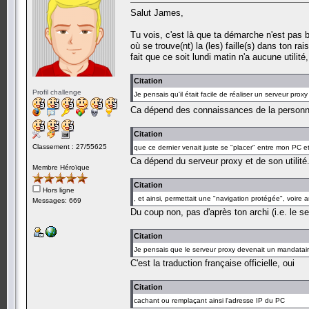
Salut James,
Tu vois, c'est là que ta démarche n'est pas 
où se trouve(nt) la (les) faille(s) dans ton 
fait que ce soit lundi matin n'a aucune utilité
Citation
Profil challenge
Je pensais qu'il était facile de réaliser un serveur proxy
Ca dépend des connaissances de la personne
Citation
Classement : 27/55625
que ce dernier venait juste se "placer" entre mon PC 
Ca dépend du serveur proxy et de son utilité
Membre Héroïque
Citation
Hors ligne
, et ainsi, permettait une "navigation protégée", voire
Messages: 669
Du coup non, pas d'après ton archi (i.e. le s
Citation
Je pensais que le serveur proxy devenait un mandatai
C'est la traduction française officielle, oui
Citation
cachant ou remplaçant ainsi l'adresse IP du PC