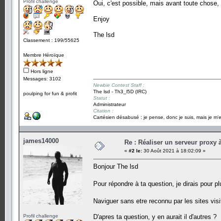
Profil challenge
Oui, c'est possible, mais avant toute chose, 
Enjoy
The lsd
Classement : 199/55625
Membre Héroïque
Hors ligne
Messages: 3102
Newbie Contest Staff :
The lsd - Th3_l5D (IRC)
poulping for fun & profit
Statut :
Administrateur
Citation :
Cartésien désabusé : je pense, donc je suis, mais je m'e
james14000
Re : Réaliser un serveur proxy 
«
#2 le:
30 Août 2021 à 18:02:09 »
Bonjour The lsd
Pour répondre à ta question, je dirais pour 
Naviguer sans etre reconnu par les sites vi
Profil challenge
D'apres ta question, y en aurait il d'autres ?