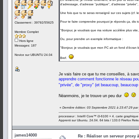
d'adressage, d'adresse "publique", d'adresse "privée"
Une fois que tu te seras renseigné sur ces sujets (cf.
Pour te faire comprendre pourquoi je réponds ça, dis 
Classement : 39792/55625
"Bonjour, je voudrais que ma voiture accélère plus vite,
Membre Complet
Ou, pour prendre un exemple informatique :
Hors ligne
Messages: 187
"Bonjour, je voudrais que mon PC ait un fond d'écran ble
Novice sur UBUNTU 24.04
Bref.
Je vais faire ce que tu me conseilles, à sav
apprendre comment fonctionne le réseau pour
"privée", de "proxy" (et beaucoup, beaucoup
Néanmoins, je te trouve un peu dur
«
Dernière édition: 03 Septembre 2021 à 23:47:29 pa
processeur : Intel® Core™ i3-6100 × 4. carte graphiqu
Apprenti sur Ubuntu. 24.04. 64 bits / 133.0 Firefox Rel
james14000
Re : Réaliser un serveur proxy 