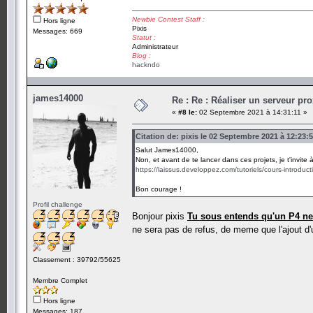
Newbie Contest Staff :
Hors ligne
Pixis
Messages: 669
Statut :
Administrateur
Blog :
hackndo
james14000
Re : Re : Réaliser un serveur pr
«
#8 le:
02 Septembre 2021 à 14:31:11 »
Citation de: pixis le 02 Septembre 2021 à 12:23:
Salut James14000,
Non, et avant de te lancer dans ces projets, je t'invite
https://laissus.developpez.com/tutoriels/cours-introducti
Bon courage !
Profil challenge
Bonjour pixis
Tu sous entends qu'un P4 ne f
ne sera pas de refus, de meme que l'ajout d'u
Classement : 39792/55625
Membre Complet
Hors ligne
Messages: 187