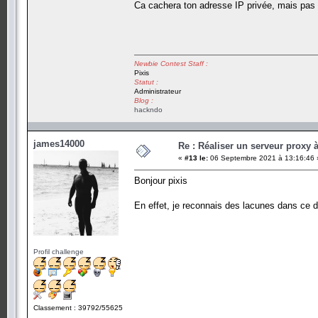
Ca cachera ton adresse IP privée, mais pas 
Newbie Contest Staff :
Pixis
Statut :
Administrateur
Blog :
hackndo
james14000
Re : Réaliser un serveur proxy 
«
#13 le:
06 Septembre 2021 à 13:16:46 
Bonjour pixis
En effet, je reconnais des lacunes dans ce 
Profil challenge
Classement : 39792/55625