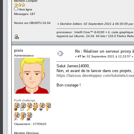
Membre Complet
Hors ligne
Messages: 187
Novice sur UBUNTU 24.04
«
Dernière édition: 02 Septembre 2021 à 06:30:09 pa
processeur : Intel® Core™ i3-6100 × 4. carte graphiqu
Apprenti sur Ubuntu. 24.04. 64 bits / 133.0 Firefox Rel
pixis
Re : Réaliser un serveur proxy 
Administrateur
«
#7 le:
02 Septembre 2021 à 12:23:57 »
Salut James14000,
Non, et avant de te lancer dans ces projets, 
https://laissus.developpez.com/tutoriels/cour
Bon courage !
Profil challenge
Classement : 27/55625
Membre Héroïque