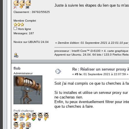
Juste à suivre les étapes du lien que tu m'
Classement : 39792/55625
Membre Complet
Hors ligne
Messages: 187
Novice sur UBUNTU 24.04
«
Dernière édition: 01 Septembre 2021 à 22:01:10 pa
processeur : Intel® Core™ i3-6100 × 4. carte graphiqu
Apprenti sur Ubuntu. 24.04. 64 bits / 133.0 Firefox Rel
flob
Re : Réaliser un serveur proxy 
Administrateur
«
#5 le:
01 Septembre 2021 à 22:07:59 »
Soit j'ai mal compris ce que tu cherches à fair
Si tu installes et utilise un serveur proxy su
ne cacheras rien.
Enfin, tu peux éventuellement filtrer pour i
que tu cherches à faire.
Profil challenge