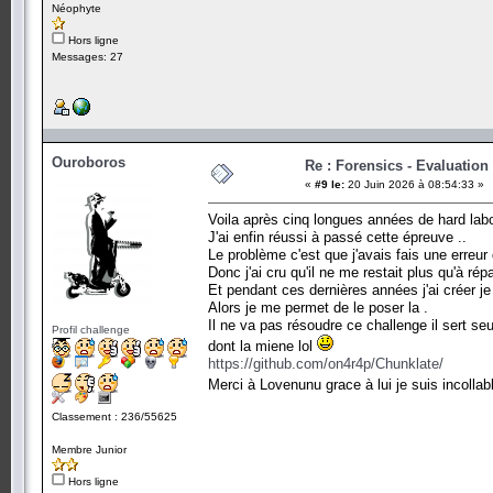
Néophyte
Hors ligne
Messages: 27
Ouroboros
Re : Forensics - Evaluation
«
#9 le:
20 Juin 2026 à 08:54:33 »
Voila après cinq longues années de hard labo
J'ai enfin réussi à passé cette épreuve ..
Le problème c'est que j'avais fais une erreu
Donc j'ai cru qu'il ne me restait plus qu'à rép
Et pendant ces dernières années j'ai créer j
Alors je me permet de le poser la .
Il ne va pas résoudre ce challenge il sert se
Profil challenge
dont la miene lol
https://github.com/on4r4p/Chunklate/
Merci à Lovenunu grace à lui je suis incolla
Classement : 236/55625
Membre Junior
Hors ligne