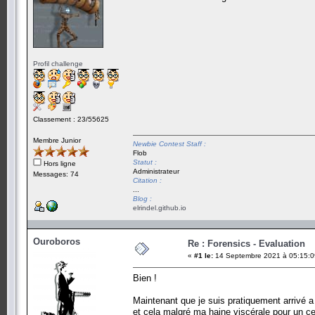
Profil challenge
Classement : 23/55625
Membre Junior
Newbie Contest Staff :
Flob
Statut :
Hors ligne
Administrateur
Messages: 74
Citation :
...
Blog :
elrindel.github.io
Ouroboros
Re : Forensics - Evaluation
«
#1 le:
14 Septembre 2021 à 05:15:0
Bien !
Maintenant que je suis pratiquement arrivé a
et cela malgré ma haine viscérale pour un c