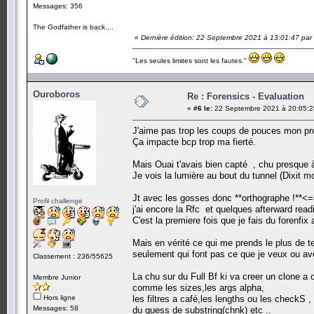
Messages: 356
The Godfather is back....
«
Dernière édition: 22 Septembre 2021 à 13:01:47 par 
"Les seules limites sont les fautes."
Ouroboros
Re : Forensics - Evaluation
«
#6 le:
22 Septembre 2021 à 20:05:2
J'aime pas trop les coups de pouces mon pro
Ça impacte bcp trop ma fierté.
Mais Ouai t'avais bien capté , chu presque à 
Je vois la lumière au bout du tunnel (Dixit m
Jt avec les gosses donc **orthographe !**<=
Profil challenge
j'ai encore la Rfc et quelques afterward read
C'est la premiere fois que je fais du forenfix 
Mais en vérité ce qui me prends le plus de t
seulement qui font pas ce que je veux ou ave
Classement : 236/55625
La chu sur du Full Bf ki va creer un clone a c
Membre Junior
comme les sizes,les args alpha,
Hors ligne
les filtres a café,les lengths ou les checkS ,
Messages: 58
du guess de substring(chnk) etc ..