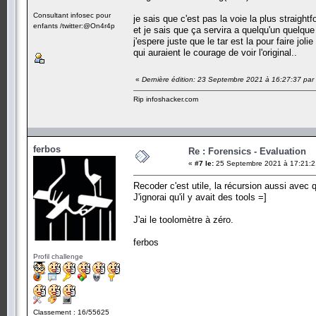
Consultant infosec pour
je sais que c'est pas la voie la plus straight
enfants /twitter:@On4r4p
et je sais que ça servira a quelqu'un quelque
j'espere juste que le tar est la pour faire jo
qui auraient le courage de voir l'original..
«
Dernière édition: 23 Septembre 2021 à 16:27:37 par
Rip infoshacker.com
ferbos
Re : Forensics - Evaluation
«
#7 le:
25 Septembre 2021 à 17:21:2
Recoder c'est utile, la récursion aussi avec 
J'ignorai qu'il y avait des tools =]
J'ai le toolomètre à zéro.
ferbos
Profil challenge
Classement : 16/55625