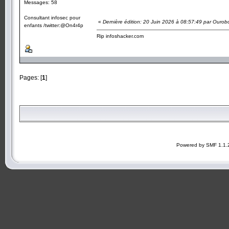
Messages: 58
Consultant infosec pour
«
Dernière édition: 20 Juin 2026 à 08:57:49 par Ourob
enfants /twitter:@On4r4p
Rip infoshacker.com
Pages: [
1
]
Powered by SMF 1.1.