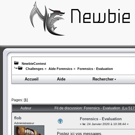
NewbieContest
Challenges
»
Aide Forensics
»
Forensics - Evaluation
Accueil
Aide
Rechercher
Pages: [
1
]
Auteur
Fil de discussion: Forensics - Evaluation (Lu 517
flob
Forensics - Evaluation
Administrateur
«
le:
24 Janvier 2020 à 10:38:44 »
Postez ici vos messages.