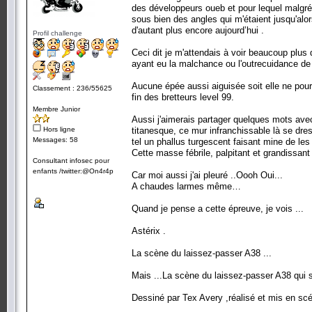
des développeurs oueb et pour lequel malgré t
sous bien des angles qui m'étaient jusqu'alor
d'autant plus encore aujourd’hui .
Profil challenge
Ceci dit je m'attendais à voir beaucoup plu
ayant eu la malchance ou l'outrecuidance de
Aucune épée aussi aiguisée soit elle ne pou
Classement : 236/55625
fin des bretteurs level 99.
Membre Junior
Aussi j'aimerais partager quelques mots avec
Hors ligne
titanesque, ce mur infranchissable là se dre
Messages: 58
tel un phallus turgescent faisant mine de les 
Cette masse fébrile, palpitant et grandissan
Consultant infosec pour
enfants /twitter:@On4r4p
Car moi aussi j'ai pleuré ..Oooh Oui...
A chaudes larmes même…
Quand je pense a cette épreuve, je vois ...
Astérix .
La scène du laissez-passer A38 ...
Mais ...La scène du laissez-passer A38 qui s
Dessiné par Tex Avery ,réalisé et mis en sc