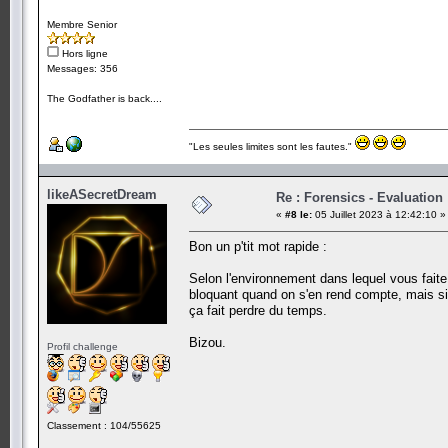
Membre Senior
Hors ligne
Messages: 356
The Godfather is back....
"Les seules limites sont les fautes."
likeASecretDream
Re : Forensics - Evaluation
«
#8 le:
05 Juillet 2023 à 12:42:10 »
Bon un p'tit mot rapide :
Selon l'environnement dans lequel vous faite
bloquant quand on s'en rend compte, mais si
ça fait perdre du temps.
Bizou.
Profil challenge
Classement : 104/55625