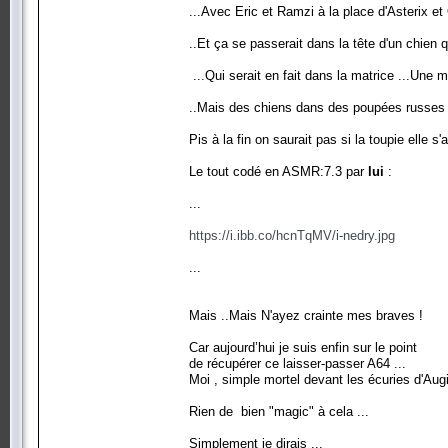
...Avec Eric et Ramzi à la place d'Asterix et
..Et ça se passerait dans la tête d'un chien 
...Qui serait en fait dans la matrice ...Une m
..Mais des chiens dans des poupées russes 
Pis à la fin on saurait pas si la toupie elle s'a
Le tout codé en ASMR:7.3 par
lui
:
...
https://i.ibb.co/hcnTqMV/i-nedry.jpg
...
Mais ..Mais N'ayez crainte mes braves !
Car aujourd’hui je suis enfin sur le point
de récupérer ce laisser-passer A64 ...
Moi , simple mortel devant les écuries d'Augi
Rien de bien "magic" à cela ...
Simplement je dirais ...