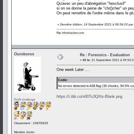
Qu'avec un peu d'abnégation "hexclusif"
si on se donne la peine de "chr()cher" un peu
On peut remettre de l'ordre même dans le plus
«
Dernière édition: 14 Septembre 2021 à 06:54:10 par
Rip infoshacker.com
Ouroboros
Re : Forensics - Evaluation
«
#2 le:
21 Septembre 2021 à 05:53:2
One week Later ....
Code:
No errors detected in A38.flag (30 chunks, 94.5% c
https://i.ibb.co/n00Ts3Q/Its-Blank.png
Profil challenge
Classement : 236/55625
Membre Junior