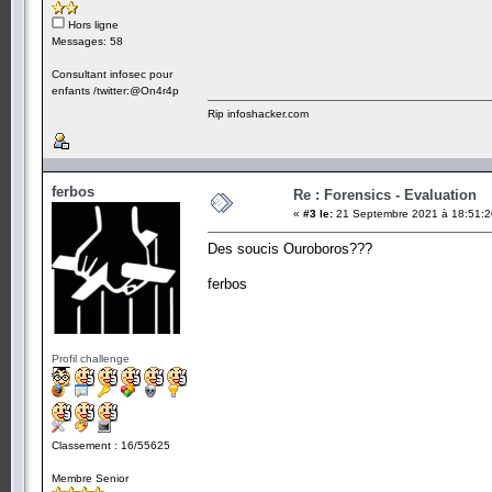
Hors ligne
Messages: 58
Consultant infosec pour
enfants /twitter:@On4r4p
Rip infoshacker.com
ferbos
Re : Forensics - Evaluation
«
#3 le:
21 Septembre 2021 à 18:51:2
Des soucis Ouroboros???
ferbos
Profil challenge
Classement : 16/55625
Membre Senior