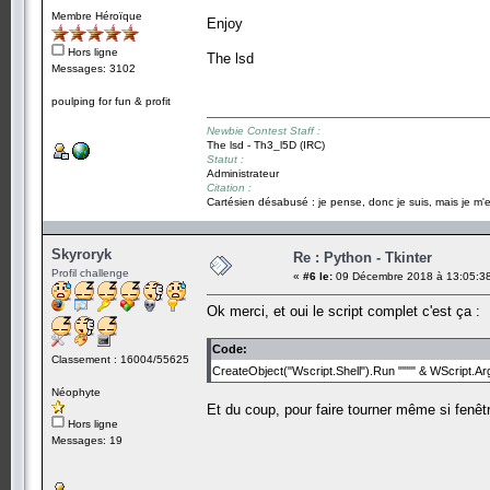
Membre Héroïque
Enjoy
Hors ligne
The lsd
Messages: 3102
poulping for fun & profit
Newbie Contest Staff :
The lsd - Th3_l5D (IRC)
Statut :
Administrateur
Citation :
Cartésien désabusé : je pense, donc je suis, mais je m'e
Skyroryk
Re : Python - Tkinter
Profil challenge
«
#6 le:
09 Décembre 2018 à 13:05:3
Ok merci, et oui le script complet c'est ça :
Code:
Classement : 16004/55625
CreateObject("Wscript.Shell").Run """" & WScript.Arg
Néophyte
Et du coup, pour faire tourner même si fenêt
Hors ligne
Messages: 19