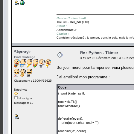
Newbie Contest Staff :
The lsd - Th3_l5D (IRC)
Statut :
Administrateur
Citation :
Cartésien désabusé : je pense, donc je suis, mais je m'e
Skyroryk
Re : Python - Tkinter
Profil challenge
«
#2 le:
08 Décembre 2018 à 13:51:2
Bonjour, merci pour ta réponse, voici plusieu
J'ai amélioré mon programme :
Classement : 16004/55625
Code:
Néophyte
import tkinter as tk
Hors ligne
root = tk.Tk()
Messages: 19
root.withdraw()
def ecrire(event):
print(event.char, end = "")
root.bind('a', ecrire)