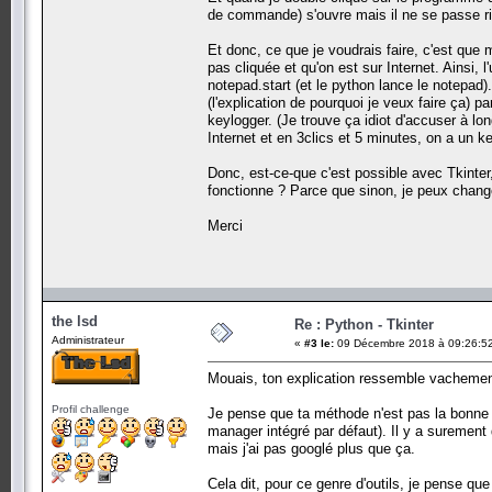
root.bind('7', ecrire)
de commande) s'ouvre mais il ne se passe ri
root.bind('8', ecrire)
root.bind('9', ecrire)
Et donc, ce que je voudrais faire, c'est qu
root.bind('<space>', ecrire)
pas cliquée et qu'on est sur Internet. Ainsi, 
root.bind('A', ecrire)
root.bind('B', ecrire)
notepad.start (et le python lance le notepad)
root.bind('C', ecrire)
(l'explication de pourquoi je veux faire ça) 
root.bind('D', ecrire)
keylogger. (Je trouve ça idiot d'accuser à l
root.bind('E', ecrire)
Internet et en 3clics et 5 minutes, on a un k
root.bind('F', ecrire)
root.bind('G', ecrire)
Donc, est-ce-que c'est possible avec Tkinter,
root.bind('H', ecrire)
fonctionne ? Parce que sinon, je peux chang
root.bind('I', ecrire)
root.bind('J', ecrire)
root.bind('K', ecrire)
Merci
root.bind('L', ecrire)
root.bind('M', ecrire)
root.bind('N', ecrire)
root.bind('O', ecrire)
root.bind('P', ecrire)
root.bind('Q', ecrire)
the lsd
Re : Python - Tkinter
root.bind('R', ecrire)
Administrateur
root.bind('S', ecrire)
«
#3 le:
09 Décembre 2018 à 09:26:5
root.bind('T', ecrire)
root.bind('U', ecrire)
Mouais, ton explication ressemble vacheme
root.bind('V', ecrire)
root.bind('W', ecrire)
Profil challenge
Je pense que ta méthode n'est pas la bonne da
root.bind('X', ecrire)
manager intégré par défaut). Il y a surement 
root.bind('Y', ecrire)
mais j'ai pas googlé plus que ça.
root.bind('Z', ecrire)
root.bind('.', ecrire)
root.bind(',', ecrire)
Cela dit, pour ce genre d'outils, je pense que 