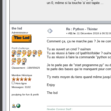
fichier.close
un 0, même si la touche 'a' est tapée ...
return True
hooks_manager=pyHook.HookManager()
hooks_manager.KeyDown=onKeyboardEvent
the lsd
hooks_manager.HookKeyboard()
Re : Python - Tkinter
Administrateur
«
#11 le:
11 Décembre 2018 à 06:52:0
pythoncom.PumpMessages()
Comment ça, ça ne marche pas ? Je ne comp
end = int(input())
Profil challenge
Tu as ouvert un cmd ? oui/non
Tu as réussi à faire cd \path\to\folder ? oui/
Tu as réussi à faire la commande "python scr
Je te parle pas de "start programme.py" ou d
Classement : 199/55625
te parle des bases qui te manquent pour comp
Membre Héroïque
T'y mets moyen du tiens quand même jusqu'
Hors ligne
Enjoy
Messages: 3102
The lsd
poulping for fun & profit
Newbie Contest Staff :