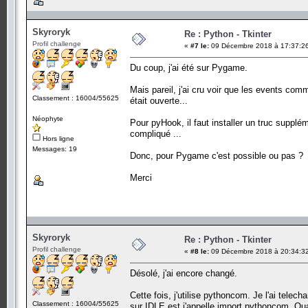
Skyroryk
Re : Python - Tkinter
Profil challenge
«
#7 le:
09 Décembre 2018 à 17:37:2
Du coup, j'ai été sur Pygame.
Mais pareil, j'ai cru voir que les events co
Classement : 16004/55625
était ouverte...
Néophyte
Pour pyHook, il faut installer un truc supplém
compliqué ...
Hors ligne
Messages: 19
Donc, pour Pygame c'est possible ou pas ?
Merci
Skyroryk
Re : Python - Tkinter
Profil challenge
«
#8 le:
09 Décembre 2018 à 20:34:3
Désolé, j'ai encore changé.
Cette fois, j'utilise pythoncom. Je l'ai tele
Classement : 16004/55625
sur IDLE est j'appelle import pythoncom. Qua