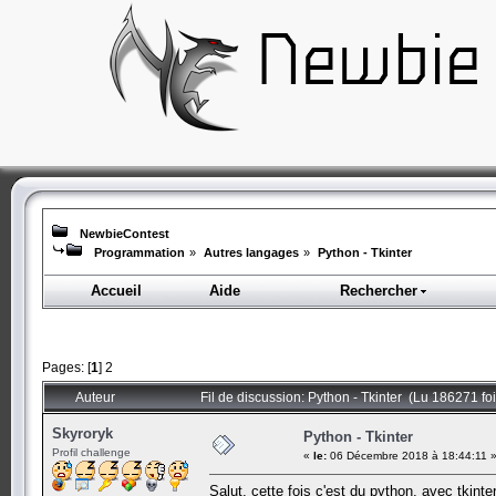
NewbieContest
Programmation
»
Autres langages
»
Python - Tkinter
Accueil
Aide
Rechercher
Pages: [
1
]
2
Auteur
Fil de discussion: Python - Tkinter (Lu 186271 foi
Skyroryk
Python - Tkinter
Profil challenge
«
le:
06 Décembre 2018 à 18:44:11 
Salut, cette fois c'est du python, avec tkinter