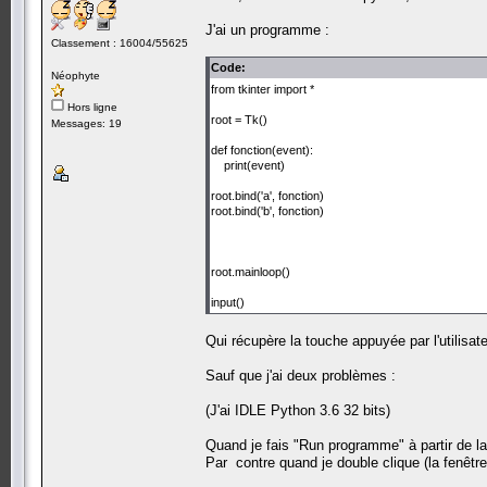
J'ai un programme :
Classement : 16004/55625
Code:
Néophyte
from tkinter import *
Hors ligne
root = Tk()
Messages: 19
def fonction(event):
print(event)
root.bind('a', fonction)
root.bind('b', fonction)
root.mainloop()
input()
Qui récupère la touche appuyée par l'utilisate
Sauf que j'ai deux problèmes :
(J'ai IDLE Python 3.6 32 bits)
Quand je fais "Run programme" à partir de la 
Par contre quand je double clique (la fenêtre 