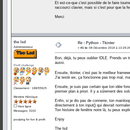
Et est-ce-que c'est possible de le faire tour
raccourci clavier, mais si c'est pour que la fe
Merci
the lsd
Re : Python - Tkinter
Administrateur
«
#1 le:
08 Décembre 2018 à 13:29:2
Bon, déjà, tu peux oublier IDLE. Prends un 
aussi.
Profil challenge
Ensuite, tkinter, c'est pas le meilleur fram
J'ai testé wx, ça fonctionne pas trop mal, m
Ensuite, je suis pas certain que ton idée fonc
Classement : 199/55625
premier plan à priori. Il y a sûrement des sol
Membre Héroïque
Enfin, si je dis pas de connerie, ton mainlo
directement à ton input() qui devrait normale
Hors ligne
Ton histoire de fenêtre noire là, tu peux expl
Messages: 3102
Enjoy
poulping for fun & profit
The lsd