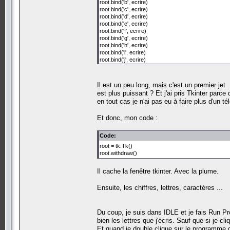
root.bind('b', ecrire)
root.bind('c', ecrire)
root.bind('d', ecrire)
root.bind('e', ecrire)
root.bind('f', ecrire)
root.bind('g', ecrire)
root.bind('h', ecrire)
root.bind('i', ecrire)
root.bind('j', ecrire)
root.bind('k', ecrire)
root.bind('l', ecrire)
root.bind('m', ecrire)
Il est un peu long, mais c'est un premier jet.
root.bind('n', ecrire)
est plus puissant ? Et j'ai pris Tkinter par
root.bind('o', ecrire)
en tout cas je n'ai pas eu à faire plus d'un t
root.bind('p', ecrire)
root.bind('q', ecrire)
Et donc, mon code :
root.bind('r', ecrire)
root.bind('s', ecrire)
root.bind('t', ecrire)
Code:
root.bind('u', ecrire)
root.bind('v', ecrire)
root = tk.Tk()
root.bind('w', ecrire)
root.withdraw()
root.bind('x', ecrire)
root.bind('y', ecrire)
Il cache la fenêtre tkinter. Avec la plume.
root.bind('z', ecrire)
root.bind('0', ecrire)
Ensuite, les chiffres, lettres, caractères ...
root.bind('1', ecrire)
root.bind('2', ecrire)
root.bind('3', ecrire)
root.bind('4', ecrire)
Du coup, je suis dans IDLE et je fais Run Pro
root.bind('5', ecrire)
bien les lettres que j'écris. Sauf que si je cl
root.bind('6', ecrire)
Et quand je double clique sur le programme qu