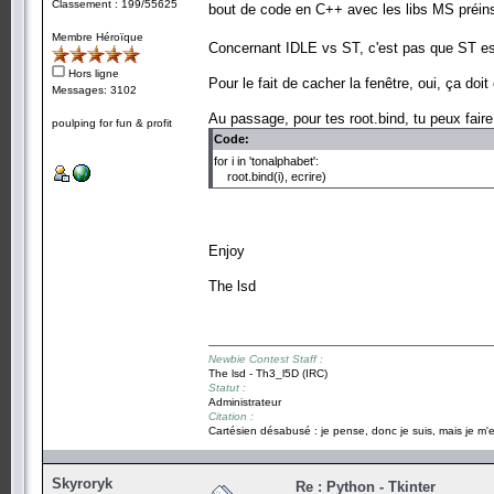
Classement : 199/55625
root.bind('?', ecrire)
bout de code en C++ avec les libs MS préinst
root.bind('!', ecrire)
Membre Héroïque
Concernant IDLE vs ST, c'est pas que ST est
root.mainloop()
Hors ligne
Pour le fait de cacher la fenêtre, oui, ça doi
Messages: 3102
Au passage, pour tes root.bind, tu peux faire
poulping for fun & profit
Code:
for i in 'tonalphabet':
root.bind(i), ecrire)
Enjoy
The lsd
Newbie Contest Staff :
The lsd - Th3_l5D (IRC)
Statut :
Administrateur
Citation :
Cartésien désabusé : je pense, donc je suis, mais je m'e
Skyroryk
Re : Python - Tkinter