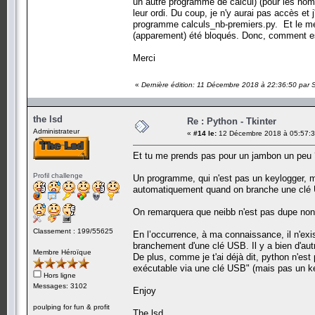
un autre programme de calcul) (pour les nom
leur ordi. Du coup, je n'y aurai pas accès e
programme calculs_nb-premiers.py. Et le meil
(apparement) été bloqués. Donc, comment es
Merci
«
Dernière édition: 11 Décembre 2018 à 22:36:50 par 
the lsd
Re : Python - Tkinter
Administrateur
«
#14 le:
12 Décembre 2018 à 05:57:3
Et tu me prends pas pour un jambon un peu 
Profil challenge
Un programme, qui n'est pas un keylogger, mai
automatiquement quand on branche une clé 
On remarquera que neibb n'est pas dupe non p
Classement : 199/55625
En l’occurrence, à ma connaissance, il n'ex
branchement d'une clé USB. Il y a bien d'aut
Membre Héroïque
De plus, comme je t'ai déjà dit, python n'es
exécutable via une clé USB" (mais pas un ke
Hors ligne
Messages: 3102
Enjoy
poulping for fun & profit
The lsd