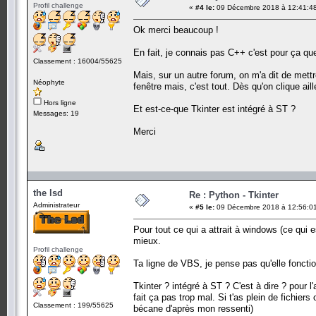
Profil challenge
«
#4 le:
09 Décembre 2018 à 12:41:4
Ok merci beaucoup !
En fait, je connais pas C++ c'est pour ça que 
Classement : 16004/55625
Mais, sur un autre forum, on m'a dit de mettr
Néophyte
fenêtre mais, c'est tout. Dès qu'on clique ai
Hors ligne
Et est-ce-que Tkinter est intégré à ST ?
Messages: 19
Merci
the lsd
Re : Python - Tkinter
Administrateur
«
#5 le:
09 Décembre 2018 à 12:56:0
Pour tout ce qui a attrait à windows (ce qui 
mieux.
Profil challenge
Ta ligne de VBS, je pense pas qu'elle fonctio
Tkinter ? intégré à ST ? C'est à dire ? pour l
fait ça pas trop mal. Si t'as plein de fichier
Classement : 199/55625
bécane d'après mon ressenti)