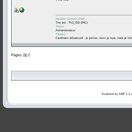
Newbie Contest Staff :
The lsd - Th3_l5D (IRC)
Statut :
Administrateur
Citation :
Cartésien désabusé : je pense, donc je suis, mais je m'e
Pages: [
1
]
2
Powered by SMF 1.1.