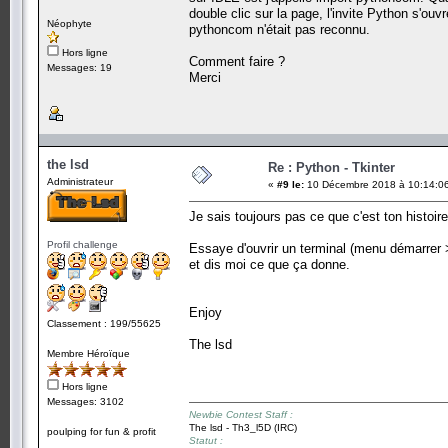
double clic sur la page, l'invite Python s'ou
Néophyte
pythoncom n'était pas reconnu.
Hors ligne
Comment faire ?
Messages: 19
Merci
the lsd
Re : Python - Tkinter
Administrateur
«
#9 le:
10 Décembre 2018 à 10:14:0
Je sais toujours pas ce que c'est ton histoire
Profil challenge
Essaye d'ouvrir un terminal (menu démarrer >
et dis moi ce que ça donne.
Enjoy
Classement : 199/55625
The lsd
Membre Héroïque
Hors ligne
Messages: 3102
Newbie Contest Staff :
The lsd - Th3_l5D (IRC)
poulping for fun & profit
Statut :