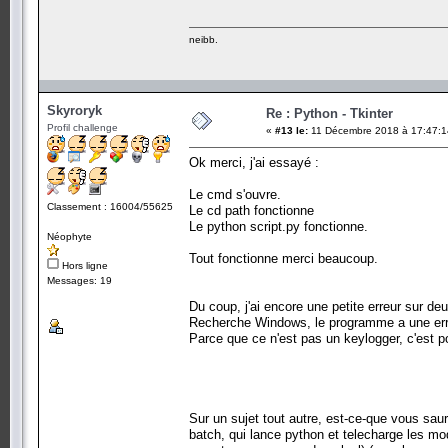
neibb.
Skyroryk
Re : Python - Tkinter
Profil challenge
«
#13 le:
11 Décembre 2018 à 17:47:1
Ok merci, j'ai essayé :
Le cmd s'ouvre.
Classement : 16004/55625
Le cd path fonctionne
Le python script.py fonctionne.
Néophyte
Tout fonctionne merci beaucoup.
Hors ligne
Messages: 19
Du coup, j'ai encore une petite erreur sur d
Recherche Windows, le programme a une erre
Parce que ce n'est pas un keylogger, c'est po
Sur un sujet tout autre, est-ce-que vous sa
batch, qui lance python et telecharge les mod