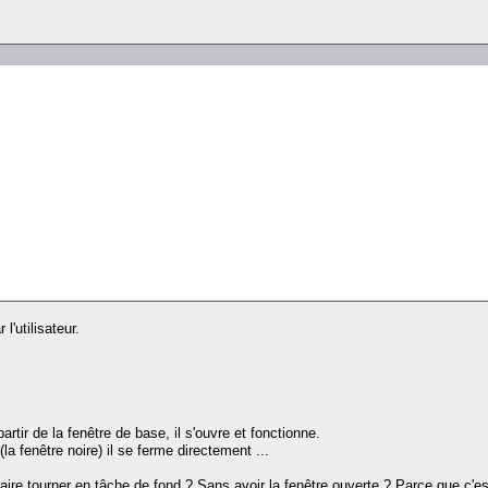
l'utilisateur.
tir de la fenêtre de base, il s'ouvre et fonctionne.
la fenêtre noire) il se ferme directement ...
faire tourner en tâche de fond ? Sans avoir la fenêtre ouverte ? Parce que c'est 