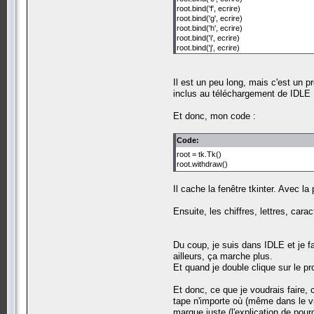
root.bind('f', ecrire)
root.bind('g', ecrire)
root.bind('h', ecrire)
root.bind('i', ecrire)
root.bind('j', ecrire)
root.bind('k', ecrire)
root.bind('l', ecrire)
root.bind('m', ecrire)
Il est un peu long, mais c'est un pr
root.bind('n', ecrire)
inclus au téléchargement de IDLE 
root.bind('o', ecrire)
root.bind('p', ecrire)
Et donc, mon code :
root.bind('q', ecrire)
root.bind('r', ecrire)
root.bind('s', ecrire)
Code:
root.bind('t', ecrire)
root = tk.Tk()
root.bind('u', ecrire)
root.withdraw()
root.bind('v', ecrire)
root.bind('w', ecrire)
root.bind('x', ecrire)
Il cache la fenêtre tkinter. Avec la
root.bind('y', ecrire)
root.bind('z', ecrire)
Ensuite, les chiffres, lettres, carac
root.bind('0', ecrire)
root.bind('1', ecrire)
root.bind('2', ecrire)
Du coup, je suis dans IDLE et je fai
root.bind('3', ecrire)
root.bind('4', ecrire)
ailleurs, ça marche plus.
root.bind('5', ecrire)
Et quand je double clique sur le p
root.bind('6', ecrire)
root.bind('7', ecrire)
Et donc, ce que je voudrais faire, 
root.bind('8', ecrire)
tape n'importe où (même dans le vid
root.bind('9', ecrire)
marque juste (l'explication de pour
root.bind('<space>', ecrire)