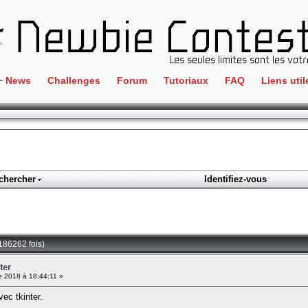
News
Challenges
Forum
Tutoriaux
FAQ
Liens util
Crackme
IRC
ClientSide
Newbi
Cryptographie
Liens
Forensics
chercher
Identifiez-vous
Parten
Hacking
Régle
Logique
Goodi
Programmation
 186262 fois)
L'incu
Stéganographie
ter
 2018 à 18:44:11 »
Wargame
vec tkinter.
Tous les challenges