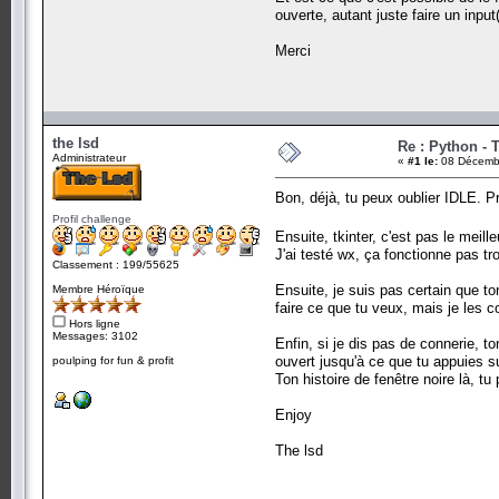
ouverte, autant juste faire un input(
Merci
the lsd
Re : Python - T
Administrateur
«
#1 le:
08 Décembr
Bon, déjà, tu peux oublier IDLE. 
Profil challenge
Ensuite, tkinter, c'est pas le mei
J'ai testé wx, ça fonctionne pas t
Classement : 199/55625
Ensuite, je suis pas certain que ton
Membre Héroïque
faire ce que tu veux, mais je les c
Hors ligne
Messages: 3102
Enfin, si je dis pas de connerie, 
ouvert jusqu'à ce que tu appuies su
poulping for fun & profit
Ton histoire de fenêtre noire là, t
Enjoy
The lsd