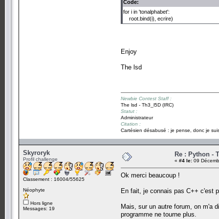
Code:
root.mainloop()
for i in 'tonalphabet':
root.bind(i), ecrire)
Enjoy
The lsd
Newbie Contest Staff :
The lsd - Th3_l5D (IRC)
Statut :
Administrateur
Citation :
Cartésien désabusé : je pense, donc je suis
Skyroryk
Re : Python - T
Profil challenge
«
#4 le:
09 Décembr
Ok merci beaucoup !
Classement : 16004/55625
Néophyte
En fait, je connais pas C++ c'est p
Hors ligne
Mais, sur un autre forum, on m'a di
Messages: 19
programme ne tourne plus.