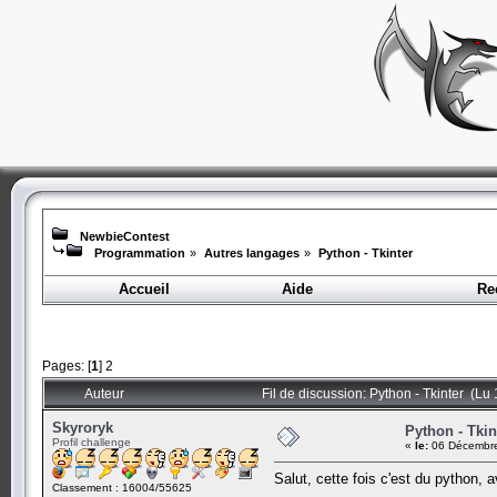
NewbieContest
Programmation
»
Autres langages
»
Python - Tkinter
Accueil
Aide
Re
Pages: [
1
]
2
Auteur
Fil de discussion: Python - Tkinter (Lu
Skyroryk
Python - Tkin
Profil challenge
«
le:
06 Décembre
Salut, cette fois c'est du python, a
Classement : 16004/55625