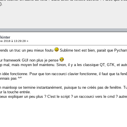
).
kinter
e 2018 à 13:29:28 »
Prends un truc un peu mieux foutu
Sublime text est bien, parait que Pychar
lleur framework GUI non plus je pense
rop mal, mais moyen bof maintenu. Sinon, il y a les classique QT, GTK, et aut
 idée fonctionne. Pour que ton raccourci clavier fonctionne, il faut que ta fenê
onnais pas ^^'
ton mainloop se termine instantanément, puisque tu ne créés pas de fenêtre. T
r la touche entrée.
u peux expliquer un peu plus ? C'est le script ? un raccourci vers le cmd ? autre