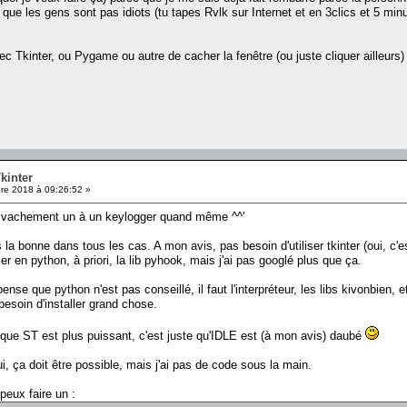
que les gens sont pas idiots (tu tapes Rvlk sur Internet et en 3clics et 5 min
ec Tkinter, ou Pygame ou autre de cacher la fenêtre (ou juste cliquer ailleurs
kinter
e 2018 à 09:26:52 »
e vachement un à un keylogger quand même ^^'
a bonne dans tous les cas. A mon avis, pas besoin d'utiliser tkinter (oui, c'e
r en python, à priori, la lib pyhook, mais j'ai pas googlé plus que ça.
 pense que python n'est pas conseillé, il faut l'interpréteur, les libs kivonbie
besoin d'installer grand chose.
que ST est plus puissant, c'est juste qu'IDLE est (à mon avis) daubé
ui, ça doit être possible, mais j'ai pas de code sous la main.
peux faire un :