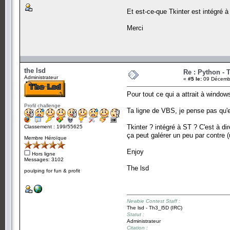
Et est-ce-que Tkinter est intégré 
Merci
the lsd
Re : Python - T
Administrateur
«
#5 le:
09 Décembr
Pour tout ce qui a attrait à window
Profil challenge
Ta ligne de VBS, je pense pas qu'el
Tkinter ? intégré à ST ? C'est à di
Classement : 199/55625
ça peut galérer un peu par contre 
Membre Héroïque
Enjoy
Hors ligne
Messages: 3102
The lsd
poulping for fun & profit
Newbie Contest Staff :
The lsd - Th3_l5D (IRC)
Statut :
Administrateur
Citation :