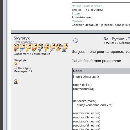
Newbie Contest Staff :
The lsd - Th3_l5D (IRC)
Statut :
Administrateur
Citation :
Cartésien désabusé : je pense, donc je suis
Skyroryk
Re : Python - T
Profil challenge
«
#2 le:
08 Décembr
Bonjour, merci pour ta réponse, voi
Classement : 16004/55625
Néophyte
J'ai amélioré mon programme :
Hors ligne
Code:
Messages: 19
import tkinter as tk
root = tk.Tk()
root.withdraw()
def ecrire(event):
print(event.char, end = "")
root.bind('a', ecrire)
root.bind('b', ecrire)
root.bind('c', ecrire)
root.bind('d', ecrire)
root.bind('e', ecrire)