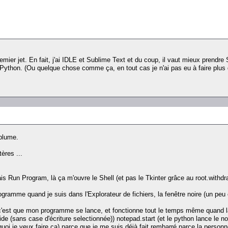
emier jet. En fait, j'ai IDLE et Sublime Text et du coup, il vaut mieux prendre ST
Python. (Ou quelque chose comme ça, en tout cas je n'ai pas eu à faire plus 
 plume.
tères ...
s Run Program, là ça m'ouvre le Shell (et pas le Tkinter grâce au root.withdraw)
rogramme quand je suis dans l'Explorateur de fichiers, la fenêtre noire (un pe
c'est que mon programme se lance, et fonctionne tout le temps même quand la fen
e (sans case d'écriture selectionnée)) notepad.start (et le python lance le no
quoi je veux faire ça) parce que je me suis déjà fait rembarré parce la personn