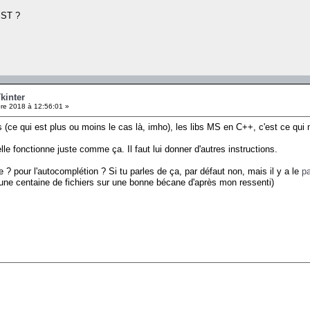
à ST ?
kinter
e 2018 à 12:56:01 »
s (ce qui est plus ou moins le cas là, imho), les libs MS en C++, c'est ce qui 
le fonctionne juste comme ça. Il faut lui donner d'autres instructions.
re ? pour l'autocomplétion ? Si tu parles de ça, par défaut non, mais il y a le
p
(une centaine de fichiers sur une bonne bécane d'après mon ressenti)