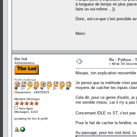
à longueur de temps en plus parce 
root.bind('A', ecrire)
root.bind('B', ecrire)
faire un soi-même ...)).
root.bind('C', ecrire)
root.bind('D', ecrire)
Donc, est-ce-que c'est possible av
root.bind('E', ecrire)
.
root.bind('F', ecrire)
root.bind('G', ecrire)
Merci
root.bind('H', ecrire)
root.bind('I', ecrire)
root.bind('J', ecrire)
root.bind('K', ecrire)
root.bind('L', ecrire)
root.bind('M', ecrire)
the lsd
root.bind('N', ecrire)
Re : Python - T
Administrateur
root.bind('O', ecrire)
«
#3 le:
09 Décembr
root.bind('P', ecrire)
root.bind('Q', ecrire)
Mouais, ton explication ressembl
root.bind('R', ecrire)
Profil challenge
root.bind('S', ecrire)
Je pense que ta méthode n'est pas l
root.bind('T', ecrire)
moyens de catcher les inputs clavie
root.bind('U', ecrire)
Classement : 199/55625
root.bind('V', ecrire)
Cela dit, pour ce genre d'outils, je
root.bind('W', ecrire)
Membre Héroïque
me semble mieux, car il n'y a pas 
root.bind('X', ecrire)
root.bind('Y', ecrire)
Hors ligne
root.bind('Z', ecrire)
Messages: 3102
Concernant IDLE vs ST, c'est pas 
root.bind('.', ecrire)
poulping for fun & profit
root.bind(',', ecrire)
Pour le fait de cacher la fenêtre, o
root.bind('?', ecrire)
root.bind('!', ecrire)
Au passage, pour tes root.bind, tu 