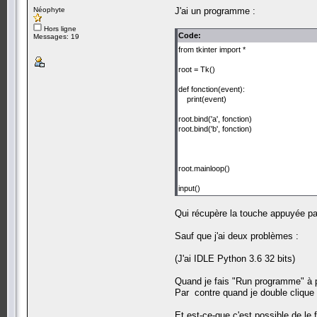
Néophyte
J'ai un programme :
Hors ligne
Code:
Messages: 19
from tkinter import *
root = Tk()
def fonction(event):
print(event)
root.bind('a', fonction)
root.bind('b', fonction)
root.mainloop()
input()
Qui récupère la touche appuyée par 
Sauf que j'ai deux problèmes :
(J'ai IDLE Python 3.6 32 bits)
Quand je fais "Run programme" à par
Par contre quand je double clique (
Et est-ce-que c'est possible de le 