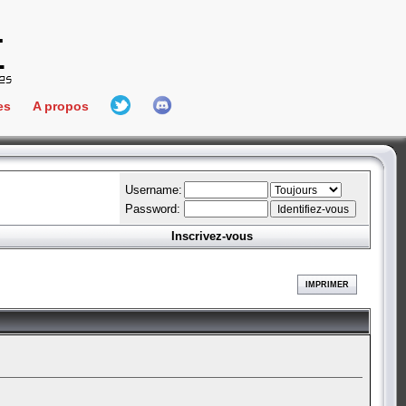
es
A propos
L'équipe
e Connect
Hall Of Fame
Username:
Password:
Inscrivez-vous
aires
ment
IMPRIMER
es
bateur