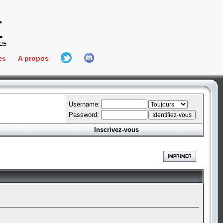
es
A propos
L'équipe
e Connect
Hall Of Fame
Username:
Password:
Inscrivez-vous
aires
ment
IMPRIMER
es
bateur