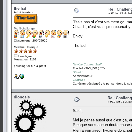
the lsd
Re : Challen
Administrateur
«
#9 le:
21 Juille
J'sais pas si c'est vraiment ça, ma
Cela dit, c'est vrai qu'on pourrait y
Profil challenge
Enjoy
Classement : 200/55625
The lsd
Membre Héroïque
Hors ligne
Messages: 3102
Newbie Contest Staff :
poulping for fun & profit
The lsd - Th3_l5D (IRC)
Statut :
Administrateur
Citation :
Cartésien désabusé : je pense, donc je suis
dionosis
Re : Challen
«
#10 le:
21 Juill
Salut,
Moi je pense aussi que c'est ça, en
Presque sans aucun doute cause 42 
Rien à voir avec l'hygiène donc s