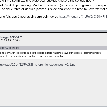
N il me semble... une piste pour quelque chose dans ce logo flou ?
qu'il s'agit du personnage Zaphod Beeblebrox(president de la galaxie et non pr
 de deux tetes et de trois jambes. ( si ce challenge me rend fou arretez moi d
une fois epuré pour avoir votre point de vu
https://mega.nz/#!LRoXyQiS!r
allenge ANSSI ?
2017 à 13:18:10 »
 2017 à 09:20:20
 page il y a un logo plus que flou "liberté egalité fraternité" avec une balise "premier ministre".
 semble... une piste pour quelque chose dans ce logo flou ?
r/uploads/2014/12/PASSI_referentiel-exigences_v2.1.pdf