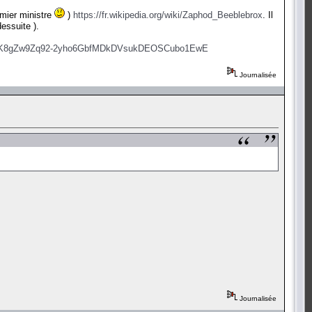
emier ministre
)
https://fr.wikipedia.org/wiki/Zaphod_Beeblebrox
. Il
essuite ).
xFhK8gZw9Zq92-2yho6GbfMDkDVsukDEOSCubo1EwE
Journalisée
Journalisée