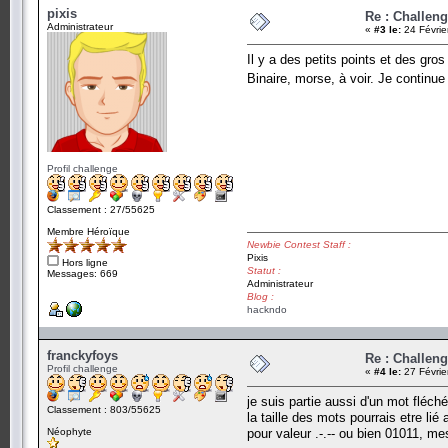
pixis
Re : Challen
Administrateur
«
#3 le:
24 Févrie
Il y a des petits points et des gros
Binaire, morse, à voir. Je continu
Profil challenge
Classement : 27/55625
Membre Héroïque
Newbie Contest Staff :
Pixis
Hors ligne
Statut :
Messages: 669
Administrateur
Blog :
hackndo
franckyfoys
Re : Challen
Profil challenge
«
#4 le:
27 Févrie
je suis partie aussi d'un mot fléché
Classement : 803/55625
la taille des mots pourrais etre li
Néophyte
pour valeur .-.-- ou bien 01011, mes