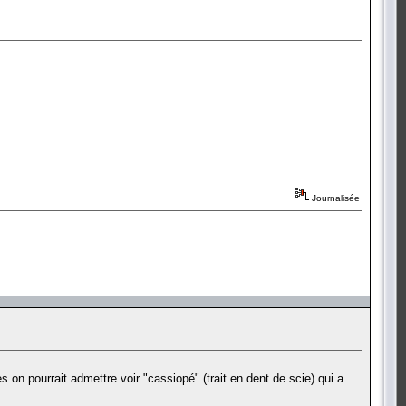
Journalisée
s on pourrait admettre voir "cassiopé" (trait en dent de scie) qui a