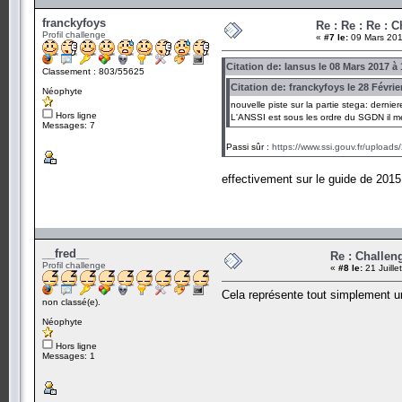
franckyfoys
Re : Re : Re : 
Profil challenge
«
#7 le:
09 Mars 201
Citation de: Iansus le 08 Mars 2017 à
Classement : 803/55625
Citation de: franckyfoys le 28 Févrie
Néophyte
nouvelle piste sur la partie stega: dernier
Hors ligne
L'ANSSI est sous les ordre du SGDN il m
Messages: 7
Passi sûr :
https://www.ssi.gouv.fr/upload
effectivement sur le guide de 2015 
__fred__
Re : Challen
Profil challenge
«
#8 le:
21 Juille
Cela représente tout simplement un 
non classé(e).
Néophyte
Hors ligne
Messages: 1