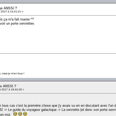
ge ANSSI ?
t 2017 à 14:21:21 »
is ça m'a fait marrer ^^
 voir un porte serviettes
, mais je m'en fous !
ge ANSSI ?
et 2017 à 19:44:28 »
 tous cas c'est la première chose que j'y avais vu en en discutant avec l'un d
-> Le guide du voyageur galactique -> La serviette (et donc son porte servie
elon moi.