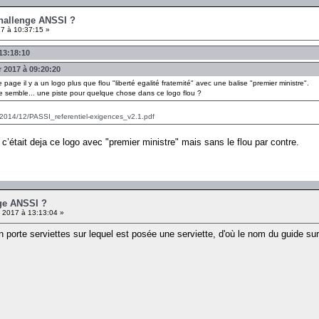
Challenge ANSSI ?
7 à 10:37:15 »
 13:18:10
r 2017 à 09:20:20
e page il y a un logo plus que flou "liberté egalité fraternité" avec une balise "premier ministre".
e semble... une piste pour quelque chose dans ce logo flou ?
s/2014/12/PASSI_referentiel-exigences_v2.1.pdf
c’était deja ce logo avec "premier ministre" mais sans le flou par contre.
ge ANSSI ?
t 2017 à 13:13:04 »
porte serviettes sur lequel est posée une serviette, d'où le nom du guide sur 