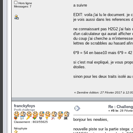
Hors ligne
a suivre
Messages: 7
EDIT: voila j'ai lu le document. j
je vois aussi dans les references 
ne connaissant pas H2G2 j'ai fais un
d'un calculateur qui aurait affich
du coup j'ai cherche a m'interresse
lettres de scrabbles au hasard afin
6*9 = 54 en base10 mais 6*9 = 42
si c'est mal expliqué, je vous prop
étoiles.
sinon pour les deux traits isolé au
«
Dernière édition: 27 Février 2017 à 12:0
franckyfoys
Re : Challen
Profil challenge
«
#5 le:
28 Févrie
bonjour les newbies,
Classement : 803/55625
Néophyte
nouvelle piste sur la partie stega: 