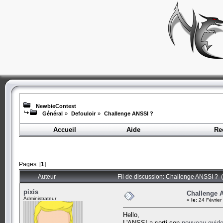
NewbieContest
Général
»
Defouloir
»
Challenge ANSSI ?
Accueil
Aide
Re
Pages: [
1
]
Auteur
Fil de discussion: Challenge ANSSI ? (
pixis
Challenge 
Administrateur
«
le:
24 Février
Hello,
L'ANSSI a sorti son
nouveau guide 