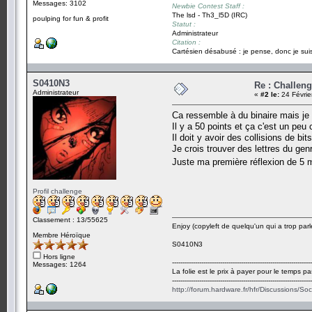
Messages: 3102
Newbie Contest Staff :
The lsd - Th3_l5D (IRC)
poulping for fun & profit
Statut :
Administrateur
Citation :
Cartésien désabusé : je pense, donc je suis
S0410N3
Re : Challen
Administrateur
«
#2 le:
24 Févrie
Ca ressemble à du binaire mais je 
Il y a 50 points et ça c'est un peu 
Il doit y avoir des collisions de bi
Je crois trouver des lettres du genr
Juste ma première réflexion de 5
Profil challenge
Classement : 13/55625
Enjoy (copyleft de quelqu'un qui a trop parl
Membre Héroïque
S0410N3
Hors ligne
-------------------------------------------------------------------
Messages: 1264
La folie est le prix à payer pour le temps pa
-------------------------------------------------------------------
http://forum.hardware.fr/hfr/Discussions/So