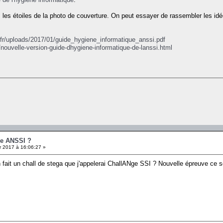
 les étoiles de la photo de couverture. On peut essayer de rassembler les idée
.fr/uploads/2017/01/guide_hygiene_informatique_anssi.pdf
o/nouvelle-version-guide-dhygiene-informatique-de-lanssi.html
ge ANSSI ?
r 2017 à 16:06:27 »
n fait un chall de stega que j'appelerai ChallANge SSI ? Nouvelle épreuve ce 