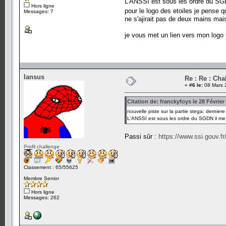
L'ANSSI est sous les ordre du SGD
Hors ligne
pour le logo des etoiles je pense 
Messages: 7
ne s'ajirait pas de deux mains mais
je vous met un lien vers mon logo 
Iansus
Re : Re : Ch
«
#6 le:
08 Mars 
Citation de: franckyfoys le 28 Février
nouvelle piste sur la partie stega: derniere
L'ANSSI est sous les ordre du SGDN il me
Passi sûr :
https://www.ssi.gouv.f
Profil challenge
Classement : 65/55625
Membre Senior
Hors ligne
Messages: 262