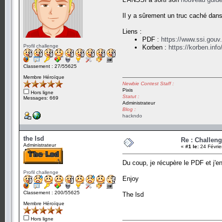
Il y a sûrement un truc caché dans
Liens :
PDF :
https://www.ssi.gouv
Profil challenge
Korben :
https://korben.inf
Classement : 27/55625
Membre Héroïque
Newbie Contest Staff :
Pixis
Hors ligne
Statut :
Messages: 669
Administrateur
Blog :
hackndo
the lsd
Re : Challen
Administrateur
«
#1 le:
24 Févrie
Du coup, je récupère le PDF et j'e
Profil challenge
Enjoy
Classement : 200/55625
The lsd
Membre Héroïque
Hors ligne