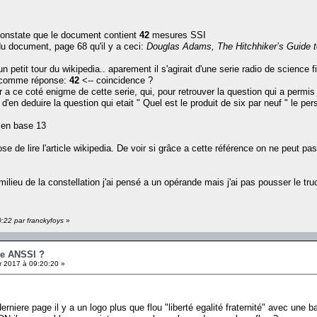
e constate que le document contient
42
mesures SSI
du document, page 68 qu'il y a ceci:
Douglas Adams, The Hitchhiker’s Guide t
 petit tour du wikipedia.. aparement il s'agirait d'une serie radio de science fi
er comme réponse:
42
<-- coincidence ?
r a ce coté enigme de cette serie, qui, pour retrouver la question qui a permi
 d'en deduire la question qui etait " Quel est le produit de six par neuf " le p
 en base 13
ose de lire l'article wikipedia. De voir si grâce a cette référence on ne peut
 milieu de la constellation j'ai pensé a un opérande mais j'ai pas pousser le tru
0:22 par franckyfoys
»
ge ANSSI ?
r 2017 à 09:20:20 »
derniere page il y a un logo plus que flou "liberté egalité fraternité" avec une b