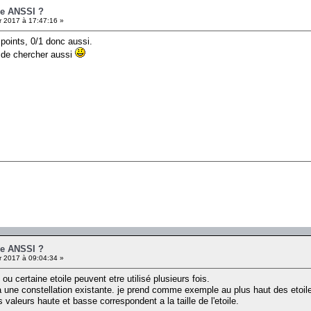
ge ANSSI ?
r 2017 à 17:47:16 »
 points, 0/1 donc aussi.
e de chercher aussi
ge ANSSI ?
r 2017 à 09:04:34 »
 ou certaine etoile peuvent etre utilisé plusieurs fois.
é a une constellation existante. je prend comme exemple au plus haut des etoile
 valeurs haute et basse correspondent a la taille de l'etoile.