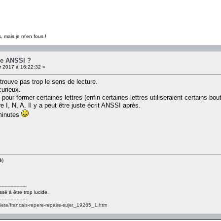
, mais je m'en fous !
ge ANSSI ?
r 2017 à 16:22:32 »
trouve pas trop le sens de lecture.
curieux.
ts pour former certaines lettres (enfin certaines lettres utiliseraient certains b
e I, N, A. Il y a peut être juste écrit ANSSI après.
 minutes
é)
------------------
ssé à être trop lucide.
------------------
ciete/francais-repere-repaire-sujet_19265_1.htm