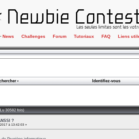
News
Challenges
Forum
Tutoriaux
FAQ
Liens util
Crackme
IRC
ClientSide
Newbi
Cryptographie
Liens
Forensics
chercher
Identifiez-vous
Parten
Hacking
Régle
Logique
Goodi
Programmation
Lu 30582 fois)
L'incu
Stéganographie
ANSSI ?
 2017 à 13:42:03 »
Wargame
Tous les challenges
de l'hygiène informatique
.