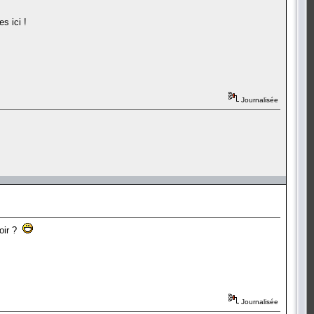
s ici !
Journalisée
soir ?
Journalisée