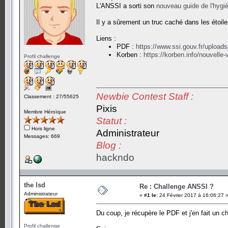
L'ANSSI a sorti son
nouveau guide de l'hygi
Il y a sûrement un truc caché dans les étoil
Liens :
PDF :
https://www.ssi.gouv.fr/upload
Korben :
https://korben.info/nouvelle
Profil challenge
Newbie Contest Staff :
Classement : 27/55625
Pixis
Membre Héroïque
Statut :
Hors ligne
Administrateur
Messages: 669
Blog :
hackndo
the lsd
Re : Challenge ANSSI ?
Administrateur
«
#1 le:
24 Février 2017 à 16:06:27 
Du coup, je récupère le PDF et j'en fait un 
Profil challenge