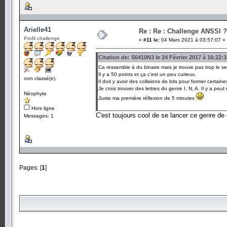
Arielle41
Re : Re : Challenge ANSSI ?
Profil challenge
«
#11 le:
04 Mars 2021 à 03:57:07 »
Citation de: S0410N3 le 24 Février 2017 à 16:22:3
Ca ressemble à du binaire mais je trouve pas trop le se
Il y a 50 points et ça c'est un peu curieux.
non classé(e).
Il doit y avoir des collisions de bits pour former certaine
Je crois trouver des lettres du genre I, N, A. Il y a peut
Néophyte
Juste ma première réflexion de 5 minutes
Hors ligne
C'est toujours cool de se lancer ce genre de d
Messages: 1
Pages: [
1
]