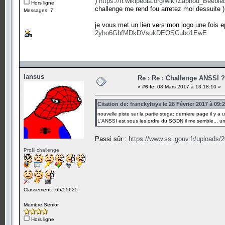
)
https://fr.wikipedia.org/wiki/Zaphod_Beeble
Hors ligne
challenge me rend fou arretez moi dessuite )
Messages: 7
je vous met un lien vers mon logo une fois e
2yho6GbfMDkDVsukDEOSCubo1EwE
Iansus
Re : Re : Challenge ANSSI ?
«
#6 le:
08 Mars 2017 à 13:18:10 »
Citation de: franckyfoys le 28 Février 2017 à 09:
nouvelle piste sur la partie stega: derniere page il y a u
L'ANSSI est sous les ordre du SGDN il me semble... un
Passi sûr :
https://www.ssi.gouv.fr/uploads/
Profil challenge
Classement : 65/55625
Membre Senior
Hors ligne