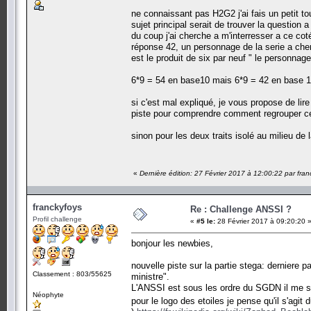
ne connaissant pas H2G2 j'ai fais un petit tou
sujet principal serait de trouver la question
du coup j'ai cherche a m'interresser a ce coté
réponse 42, un personnage de la serie a cherc
est le produit de six par neuf " le personnag
6*9 = 54 en base10 mais 6*9 = 42 en base 
si c'est mal expliqué, je vous propose de lire
piste pour comprendre comment regrouper ce
sinon pour les deux traits isolé au milieu de 
«
Dernière édition: 27 Février 2017 à 12:00:22 par fran
franckyfoys
Re : Challenge ANSSI ?
Profil challenge
«
#5 le:
28 Février 2017 à 09:20:20 
bonjour les newbies,
nouvelle piste sur la partie stega: derniere pa
Classement : 803/55625
ministre".
L'ANSSI est sous les ordre du SGDN il me se
Néophyte
pour le logo des etoiles je pense qu'il s'ag