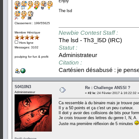
Enjoy
The lsd
Classement : 199/55625
Newbie Contest Staff :
Membre Héroïque
The lsd - Th3_l5D (IRC)
Hors ligne
Statut :
Messages: 3102
Administrateur
poulping for fun & profit
Citation :
Cartésien désabusé : je pense,
S0410N3
Re : Challenge ANSSI ?
Administrateur
«
#2 le:
24 Février 2017 à 16:22:32 
Ca ressemble à du binaire mais je trouve pas
Il y a 50 points et ça c'est un peu curieux.
Il doit y avoir des collisions de bits pour for
Je crois trouver des lettres du genre I, N, A.
Juste ma première réflexion de 5 minutes
Profil challenge