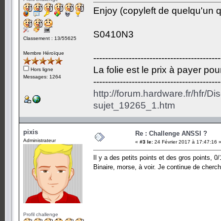
Enjoy (copyleft de quelqu'un qu
S0410N3
Classement : 13/55625
Membre Héroïque
-------------------------------------------
La folie est le prix à payer po
Hors ligne
Messages: 1264
-------------------------------------------
http://forum.hardware.fr/hfr/D
sujet_19265_1.htm
pixis
Re : Challenge ANSSI ?
Administrateur
«
#3 le:
24 Février 2017 à 17:47:16 
Il y a des petits points et des gros points, 0
Binaire, morse, à voir. Je continue de cherc
Profil challenge