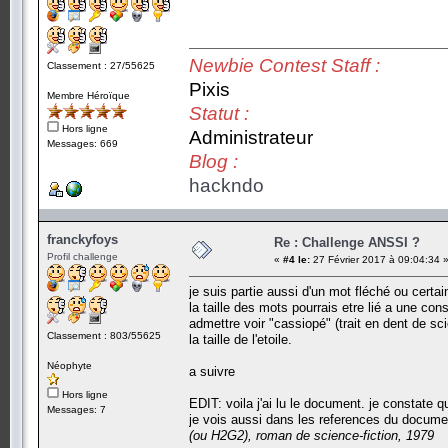
Newbie Contest Staff :
Classement : 27/55625
Pixis
Membre Héroïque
Statut :
Hors ligne
Administrateur
Messages: 669
Blog :
hackndo
franckyfoys
Re : Challenge ANSSI ?
Profil challenge
«
#4 le:
27 Février 2017 à 09:04:34 
je suis partie aussi d'un mot fléché ou certain
la taille des mots pourrais etre lié a une co
admettre voir "cassiopé" (trait en dent de sc
Classement : 803/55625
la taille de l'etoile.
Néophyte
a suivre
Hors ligne
EDIT: voila j'ai lu le document. je constate
Messages: 7
je vois aussi dans les references du documen
(ou H2G2), roman de science-fiction, 1979