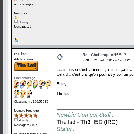
non classé(e).
Néophyte
Hors ligne
Messages: 1
the lsd
Re : Challenge ANSSI ?
Administrateur
«
#9 le:
21 Juillet 2017 à 14:21:21 »
J'sais pas si c'est vraiment ça, mais ça m'a f
Cela dit, c'est vrai qu'on pourrait y voir un po
Profil challenge
Enjoy
The lsd
Classement : 199/55625
Membre Héroïque
Newbie Contest Staff :
Hors ligne
The lsd - Th3_l5D (IRC)
Messages: 3102
Statut :
poulping for fun & profit