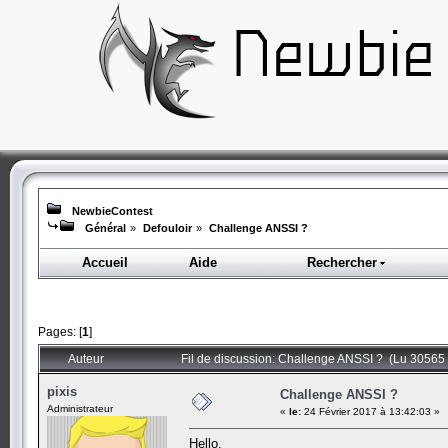
NewbieContest
Général
»
Defouloir
»
Challenge ANSSI ?
Accueil
Aide
Rechercher
Pages: [
1
]
Auteur
Fil de discussion: Challenge ANSSI ? (Lu 30565 
pixis
Challenge ANSSI ?
Administrateur
«
le:
24 Février 2017 à 13:42:03 »
Hello,