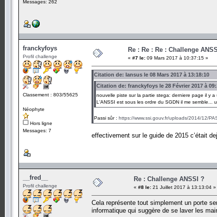
Messages: 262
franckyfoys
Re : Re : Re : Challenge ANSS
Profil challenge
«
#7 le:
09 Mars 2017 à 10:37:15 »
Citation de: Iansus le 08 Mars 2017 à 13:18:10
Citation de: franckyfoys le 28 Février 2017 à 09
Classement : 803/55625
nouvelle piste sur la partie stega: derniere page il y a
L'ANSSI est sous les ordre du SGDN il me semble... u
Néophyte
Passi sûr :
https://www.ssi.gouv.fr/uploads/2014/12/PA
Hors ligne
Messages: 7
effectivement sur le guide de 2015 c’était de
__fred__
Re : Challenge ANSSI ?
Profil challenge
«
#8 le:
21 Juillet 2017 à 13:13:04 »
Cela représente tout simplement un porte ser
informatique qui suggère de se laver les main