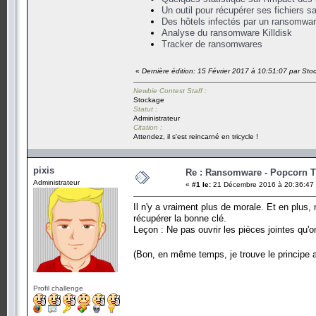
Un outil pour récupérer ses fichiers sa
Des hôtels infectés par un ransomwa
Analyse du ransomware Killdisk
Tracker de ransomwares
«
Dernière édition: 15 Février 2017 à 10:51:07 par St
Newbie Contest Staff :
Stockage
Statut :
Administrateur
Citation :
Attendez, il s'est reincarné en tricycle !
pixis
Re : Ransomware - Popcorn 
Administrateur
«
#1 le:
21 Décembre 2016 à 20:36:47
Il n'y a vraiment plus de morale. Et en plus,
récupérer la bonne clé.
Leçon : Ne pas ouvrir les pièces jointes qu'o
(Bon, en même temps, je trouve le principe
Profil challenge