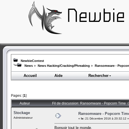
NewbieContest
News
»
News Hacking/Cracking/Phreaking
»
Ransomware - Popcor
Accueil
Aide
Rechercher
Pages: [
1
]
Auteur
Fil de discussion: Ransomware - Popcorn Time (
Stockage
Ransomware - Popcorn Tim
Administrateur
«
le:
21 Décembre 2016 à 20:32:12 »
Bonsoir tout le monde,