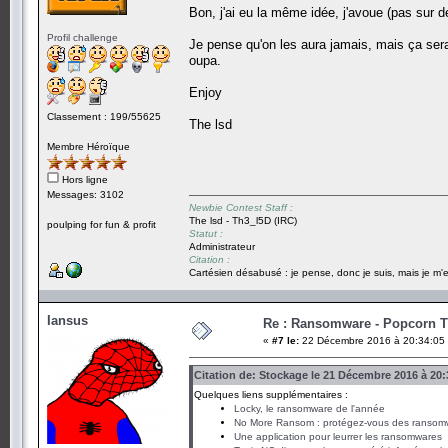
Bon, j'ai eu la même idée, j'avoue (pas sur 
Profil challenge
Je pense qu'on les aura jamais, mais ça serait 
oupa.
Enjoy
Classement : 199/55625
The lsd
Membre Héroïque
Hors ligne
Messages: 3102
Newbie Contest Staff :
The lsd - Th3_l5D (IRC)
poulping for fun & profit
Statut :
Administrateur
Citation :
Cartésien désabusé : je pense, donc je suis, mais je m'e
Iansus
Re : Ransomware - Popcorn 
«
#7 le:
22 Décembre 2016 à 20:34:05
Citation de: Stockage le 21 Décembre 2016 à 20:
Quelques liens supplémentaires :
Locky, le ransomware de l'année
No More Ransom : protégez-vous des ransom
Une application pour leurrer les ransomwares