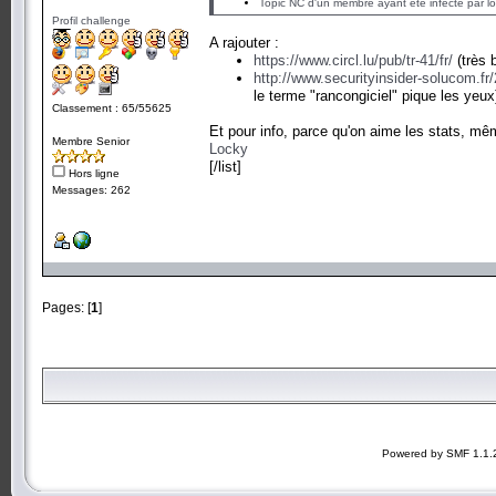
Topic NC d'un membre ayant été infecté par l
Profil challenge
A rajouter :
https://www.circl.lu/pub/tr-41/fr/
(très 
http://www.securityinsider-solucom.fr/
le terme "rancongiciel" pique les yeux
Classement : 65/55625
Et pour info, parce qu'on aime les stats, mê
Membre Senior
Locky
[/list]
Hors ligne
Messages: 262
Pages: [
1
]
Powered by SMF 1.1.