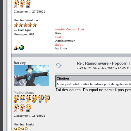
Classement : 27/55625
Membre Héroïque
Newbie Contest Staff :
Hors ligne
Pixis
Messages: 669
Statut :
Administrateur
Blog :
hackndo
harvey
Re : Ransomware - Popcorn 
«
#2 le:
21 Décembre 2016 à 20:45:11 
Citation
Autre petit détail, toutes tentatives pour décrypter les f
J'ai des doutes. Pourquoi ne serait-il pas po
Profil challenge
Classement : 18/55625
Membre Senior