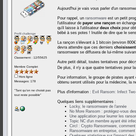
Aujourd'hui je vais vous parler d'un ransomw
Pour rappel, un
ransomware
est un petit pro
l'utilisateur de
payer une rançon
en échange 
qu'il laisse à l'utilisateur
deux choix
pour obte
bébé à ses potes ! Inutile de dire que le sen
Profil challenge
La rançon s'élevant à 1 bitcoin (environ 800€ a
devra attendre que ces derniers
choisissent
ransomware se diffusera de lui-même suivant 
Classement : 12/55625
Autre petit détail, toutes tentatives pour décr
Membre Complet
De plus, il n'y a que quatre tentatives pour l
Hors ligne
Pour information, le groupe de pirates ayant 
Messages: 178
obtenu seront utilisés pour la médecine, la no
"Tant qu'on ne choisit pas
Plus d'information :
Evil Ransom: Infect Two
tout reste possible"
Quelques liens supplémentaires :
Locky, le ransomware de l'année
No More Ransom : protégez-vous de
Une application pour leurrer les rans
Topic NC d'un membre ayant été infec
Circl : Crypto Ransomware, comment 
Ransomware en entreprise, comment 
Quelques statistique sur l'impact des l