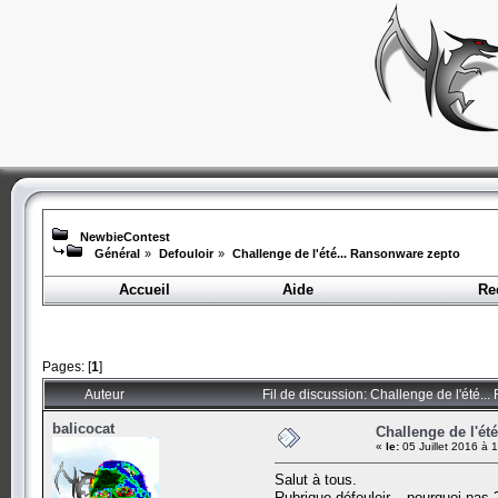
NewbieContest
Général
»
Defouloir
»
Challenge de l'été... Ransonware zepto
Accueil
Aide
Re
Pages: [
1
]
Auteur
Fil de discussion: Challenge de l'été.
balicocat
Challenge de l'ét
«
le:
05 Juillet 2016 à 
Salut à tous.
Rubrique défouloir... pourquoi pas