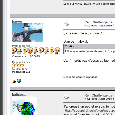
Look out honey, 'cause i'm using technolog
harvey
Re : Challenge de l
«
#1 le:
05 Juillet 2016 à
Ça ressemble à
ça
, non ?
D'après malekal,
Profil challenge
Citation
A l’heure actuelle [février dernier], il n’y
Classement : 18/55625
Ça n'interdit pas d'essayer, bien sûr
Membre Senior
Hors ligne
Messages: 316
L'entropie vient en mangeant.
balicocat
Re : Challenge de l
«
#2 le:
05 Juillet 2016 à
J'ai creusé un peu et je suis tombé
https://securelist.com/blog/resear
je suis allé sur tor aussi... 4.00 Bt