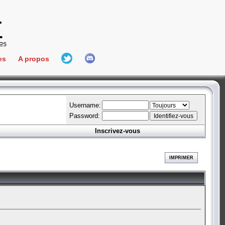
es
A propos
L'équipe
e Connect
Hall Of Fame
Username:
Password:
Inscrivez-vous
aires
ment
IMPRIMER
es
bateur