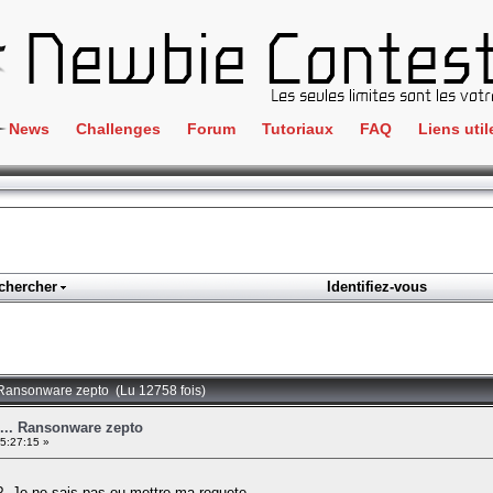
News
Challenges
Forum
Tutoriaux
FAQ
Liens util
Crackme
IRC
ClientSide
Newbi
Cryptographie
Liens
Forensics
chercher
Identifiez-vous
Parten
Hacking
Régle
Logique
Goodi
Programmation
.. Ransonware zepto (Lu 12758 fois)
L'incu
Stéganographie
é... Ransonware zepto
15:27:15 »
Wargame
Tous les challenges
 ?. Je ne sais pas ou mettre ma requete...