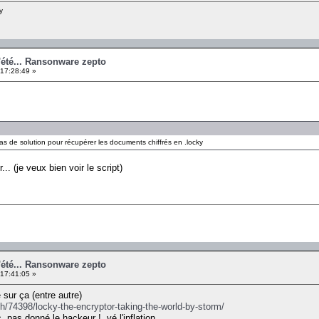
y
'été... Ransonware zepto
 17:28:49 »
 a pas de solution pour récupérer les documents chiffrés en .locky
... (je veux bien voir le script)
'été... Ransonware zepto
 17:41:05 »
 sur ça (entre autre)
ch/74398/locky-the-encryptor-taking-the-world-by-storm/
c. pas donné le hackeur !. vé l'inflation....