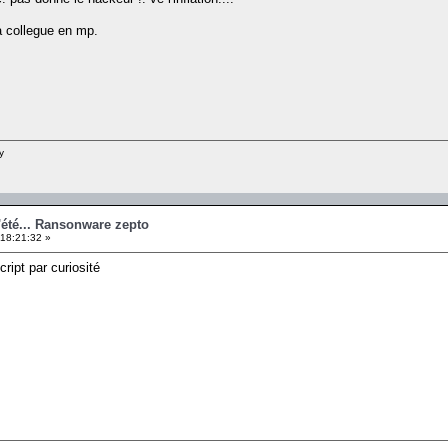
a collegue en mp.
y
'été... Ransonware zepto
 18:21:32 »
cript par curiosité