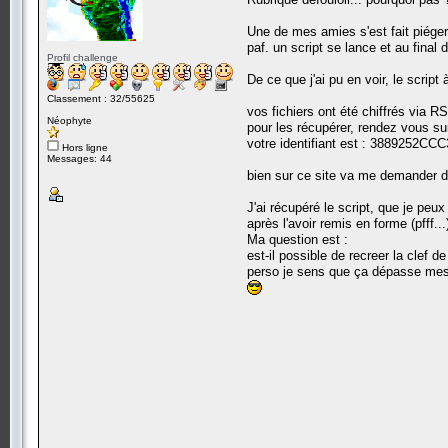
Une de mes amies s'est fait piéger
paf. un script se lance et au final
Profil challenge
De ce que j'ai pu en voir, le scrip
Classement : 32/55625
vos fichiers ont été chiffrés via 
Néophyte
pour les récupérer, rendez vous su
votre identifiant est : 3889252C
Hors ligne
Messages: 44
bien sur ce site va me demander de
J'ai récupéré le script, que je peux
après l'avoir remis en forme (pfff.
Ma question est :
est-il possible de recreer la clef d
perso je sens que ça dépasse mes l