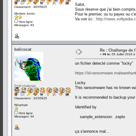
Salut,
Classement : 46/55625
Sous réserve que j'ai bien compris
Membre Junior
Pour le premier, ou tu payes ou c'es
Va voir ici :
http://news.softpedia
Hors ligne
Messages: 83
balicocat
Re : Challenge de l
«
#6 le:
05 Juillet 2016 à
un fichier detecté comme "locky"
https://id-ransomware.malwarehunt
Locky
Profil challenge
This ransomware has no known way 
It is recommended to backup your en
Classement : 32/55625
Néophyte
Identified by
Hors ligne
sample_extension: .zepto
Messages: 44
ça s'annonce mal...