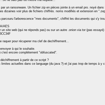
 par un ransonware. Un fichier zip en pièces jointe à un email pro. noyé dans 
 des dizaines voir plus de fichiers chiffrés. noms modifiés et extension en ".ze
t à parcouru l'arborescence "mes documents", chiffré les documents qui s'y trou
RSA/AES
r un site web (qui ne réponds pas) ou sur un autre .onion via tor (pas essayé)
CC3CC34F
 raquer pour récuperer ma clef de dechiffrement...
 envoyer à qui le souhaite.
..) c'est encore complétement "obfuscated".
e déchiffrement à partir de ce script ?
imites actuelles dans ce language (du java ?) et j'ai pas trop de temps à y c