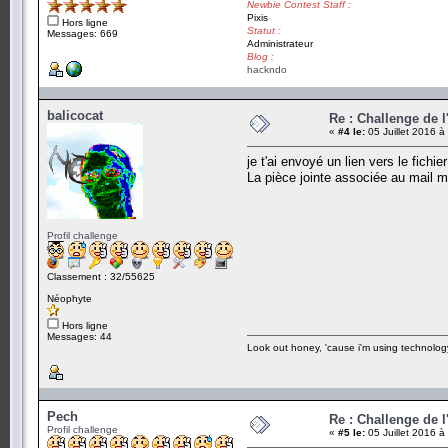
Newbie Contest Staff :
Pixis
Hors ligne
Statut :
Messages: 669
Administrateur
Blog :
hackndo
balicocat
Re : Challenge de l
«
#4 le:
05 Juillet 2016 à
je t'ai envoyé un lien vers le fich
La pièce jointe associée au mail m
Profil challenge
Classement : 32/55625
Néophyte
Hors ligne
Messages: 44
Look out honey, 'cause i'm using technolog
Pech
Re : Challenge de l
Profil challenge
«
#5 le:
05 Juillet 2016 à