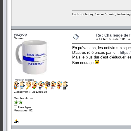
Look out honey, 'cause i'm using technolog
yozyop
Re : Challenge de l
Newseur
«
#7 le:
05 Juillet 2016 à
En prévention, les antivirus bloque
D'autres référencés par ici :
https:
Mais le plus dur c'est d'éduquer les
Bon courage
Profil challenge
Classement : 351/55625
Membre Junior
Hors ligne
Messages: 82