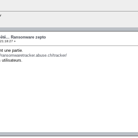
y
'été... Ransonware zepto
 21:18:27 »
nt une partie.
//ransomwaretracker.abuse.ch/tracker/
 utilisateurs.