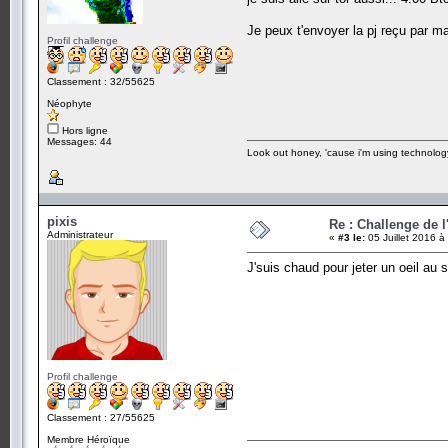
Je peux t'envoyer la pj reçu par m
Profil challenge
Classement : 32/55625
Néophyte
Hors ligne
Messages: 44
Look out honey, 'cause i'm using technolog
pixis
Re : Challenge de l
Administrateur
«
#3 le:
05 Juillet 2016 à
J'suis chaud pour jeter un oeil au s
Profil challenge
Classement : 27/55625
Membre Héroïque