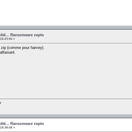
'été... Ransonware zepto
 19:25:00 »
ier zip (comme pour harvey).
alfaisant.
y
'été... Ransonware zepto
 19:39:08 »