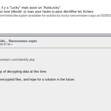
, il y a "Locky" mais aussi un "AutoLocky".
t mort (désolé :s) mais pour l'autre tu peux déchiffrer les fichiers.
.com/news/decrypter-available-for-autolocky-locky-ransomware-copycat-50305
'été... Ransonware zepto
 20:37:34 »
erteam.com/identify.php
of decrypting data at this time.
crypted files, and hope for a solution in the future.