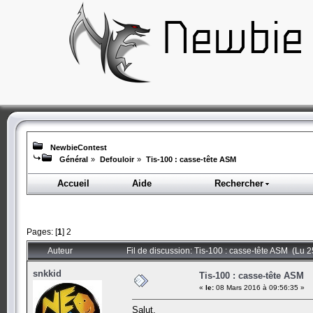
NewbieContest
Général
»
Defouloir
»
Tis-100 : casse-tête ASM
Accueil
Aide
Rechercher
Pages: [
1
]
2
Auteur
Fil de discussion: Tis-100 : casse-tête ASM (Lu 2
snkkid
Tis-100 : casse-tête ASM
«
le:
08 Mars 2016 à 09:56:35 »
Salut,