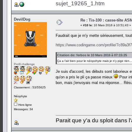
sujet_19265_1.htm
DevilDog
Re : Tis-100 : casse-tête AS
«
#10 le:
10 Mars 2016 à 10:51:43 »
Faudrait que je m'y mette sérieusement, to
https://www.codingame.com/profile/7c89a3
Citation de: ferbos le 10 Mars 2016 à 07:15:25
Ça a l'air bien pour le néopohyte mais je n'y pige rien..
Profil challenge
Je suis d'accord, les débuts sont laborieux 
qu'on a pris le pli ça passe mieux
Pour inf
bon, mais j'envoyais mal ma réponse... Rés
Classement : 53/55625
Néophyte
Hors ligne
Messages: 34
Parait que y'a du sploit dans l'a