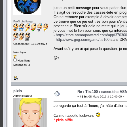
juste un petit message pour vous parler d'un 
Il s'agit de résoudre des casses-tête en pr
On se retrouve par exemple à devoir compter,
Je trouve que ce jeu est très bon pour s'ent
Profil challenge
processeur. Bien sûr cela ne reste qu'un jeu
je vous met le lien pour ceux que ça intéress
-
http://store.steampowered.com/app/370360
-
http://www.gog.com/game/tis100
sans DR
Classement : 1921/55625
Avant qu'il y en ai qui pose la question: je n
Néophyte
@+
Hors ligne
Messages: 3
pixis
Re : Tis-100 : casse-tête AS
Administrateur
«
#1 le:
08 Mars 2016 à 10:40:00 »
Je regarde ça tout à l'heure, j'ai hâte d'aller 
Ça me rappelle leekwars
* pixis siffle