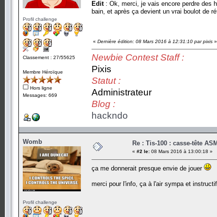
Edit
: Ok, merci, je vais encore perdre des 
bain, et après ça devient un vrai boulot de réf
Profil challenge
«
Dernière édition: 08 Mars 2016 à 12:31:10 par pixis
»
Newbie Contest Staff :
Classement : 27/55625
Pixis
Membre Héroïque
Statut :
Hors ligne
Administrateur
Messages: 669
Blog :
hackndo
Womb
Re : Tis-100 : casse-tête AS
«
#2 le:
08 Mars 2016 à 13:00:18 »
ça me donnerait presque envie de jouer
merci pour l'info, ça à l'air sympa et instructif
Profil challenge