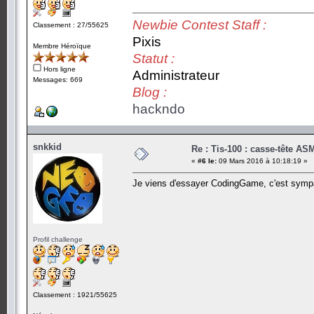
Newbie Contest Staff :
Classement : 27/55625
Pixis
Membre Héroïque
Statut :
Hors ligne
Administrateur
Messages: 669
Blog :
hackndo
snkkid
Re : Tis-100 : casse-tête AS
«
#6 le:
09 Mars 2016 à 10:18:19 »
Je viens d'essayer CodingGame, c'est symp
Profil challenge
Classement : 1921/55625