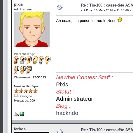
pixis
Re : Tis-100 : casse-tête AS
Administrateur
«
#11 le:
10 Mars 2016 à 11:00:46 »
Ah ouais, il a ponsé le truc le Soso
Profil challenge
Newbie Contest Staff :
Classement : 27/55625
Pixis
Membre Héroïque
Statut :
Hors ligne
Administrateur
Messages: 669
Blog :
hackndo
ferbos
Re : Tis-100 : casse-tête AS