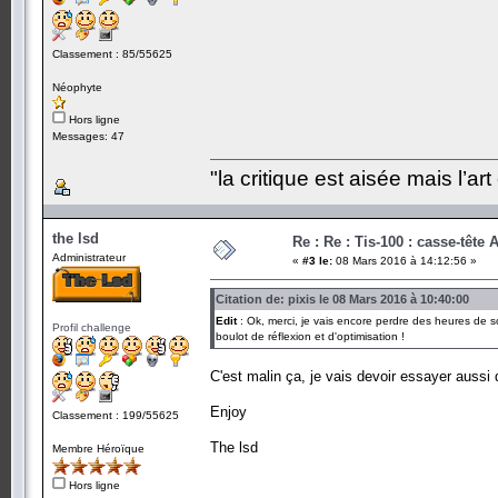
Classement : 85/55625
Néophyte
Hors ligne
Messages: 47
"la critique est aisée mais l’art e
the lsd
Re : Re : Tis-100 : casse-tête
Administrateur
«
#3 le:
08 Mars 2016 à 14:12:56 »
Citation de: pixis le 08 Mars 2016 à 10:40:00
Edit
: Ok, merci, je vais encore perdre des heures de s
Profil challenge
boulot de réflexion et d'optimisation !
C'est malin ça, je vais devoir essayer aussi 
Enjoy
Classement : 199/55625
The lsd
Membre Héroïque
Hors ligne