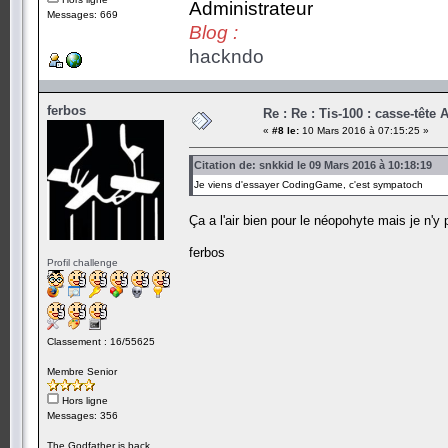
Administrateur
Messages: 669
Blog :
hackndo
ferbos
Re : Re : Tis-100 : casse-tête
«
#8 le:
10 Mars 2016 à 07:15:25 »
Citation de: snkkid le 09 Mars 2016 à 10:18:19
Je viens d'essayer CodingGame, c'est sympatoch
Ça a l'air bien pour le néopohyte mais je n'y 
ferbos
Profil challenge
Classement : 16/55625
Membre Senior
Hors ligne
Messages: 356
The Godfather is back....