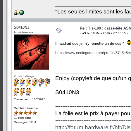
"Les seules limites sont les fa
S0410N3
Re : Tis-100 : casse-tête AS
Administrateur
«
#9 le:
10 Mars 2016 à 07:45:15 »
Il faudrait que je m'y remette un de ces 4
https://www.codingame.com/profile/37c6c
Profil challenge
Enjoy (copyleft de quelqu'un qu
S0410N3
Classement : 13/55625
-------------------------------------------
Membre Héroïque
La folie est le prix à payer po
Hors ligne
-------------------------------------------
Messages: 1264
http://forum.hardware.fr/hfr/D