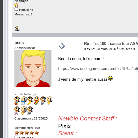
Néophyte
Hors ligne
Messages: 3
pixis
Re : Tis-100 : casse-tête AS
Administrateur
«
#7 le:
10 Mars 2016 à 06:15:55 »
Ben du coup, let's share !
https://www.codingame.com/profile/4f70a
J'viens de m'y mettre aussi
Profil challenge
Newbie Contest Staff :
Classement : 27/55625
Pixis
Membre Héroïque
Statut :
Hors ligne