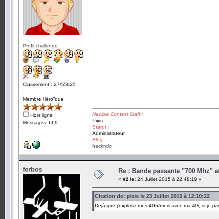
Profil challenge
Classement : 27/55625
Membre Héroïque
Newbie Contest Staff :
Hors ligne
Pixis
Messages: 669
Statut :
Administrateur
Blog :
hackndo
ferbos
Re : Bande passante "700 Mhz" a
«
#2 le:
24 Juillet 2015 à 22:48:19 »
Citation de: pixis le 23 Juillet 2015 à 12:10:22
Déjà que j'explose mes 4Go/mois avec ma 4G, si je pass