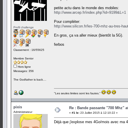
petite actu dans le monde des mobiles:
http://www.arcep.fr/index.php?id=9199&L=1
Pour compléter:
http://www.silicon.fr/les-700-mhz-au-tres-ha
Profil challenge
En gros, ça va aller mieux (bientôt la 5G).
ferbos
Classement : 16/55625
Membre Senior
Hors ligne
Messages: 356
The Godfather is back....
"Les seules limites sont les fautes."
pixis
Re : Bande passante "700 Mhz" a
Administrateur
«
#1 le:
23 Juillet 2015 à 12:10:22 »
Déjà que j'explose mes 4Go/mois avec ma 4G, 