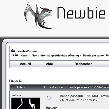
NewbieContest
News
»
News Informatique/Hardware/Tuning
»
Bande passante "700
Accueil
Aide
Rechercher
Pages: [
1
]
Auteur
Fil de discussion: Bande passante "700 Mhz" attr
ferbos
Bande passante "700 Mhz" attri
«
le:
22 Juillet 2015 à 15:55:30 »
Bonjour,