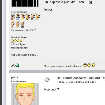
Tu l'explosera plus vite ? heu.... gg....
ferbos
Profil challenge
Classement : 16/55625
Membre Senior
Hors ligne
Messages: 356
The Godfather is back....
"Les seules limites sont les fautes."
pixis
Re : Bande passante "700 Mhz" a
Administrateur
«
#3 le:
27 Juillet 2015 à 08:01:42 »
Pourquoi ?