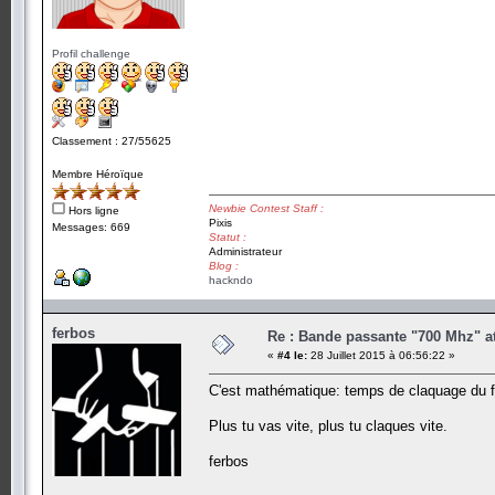
Profil challenge
Classement : 27/55625
Membre Héroïque
Newbie Contest Staff :
Hors ligne
Pixis
Messages: 669
Statut :
Administrateur
Blog :
hackndo
ferbos
Re : Bande passante "700 Mhz" a
«
#4 le:
28 Juillet 2015 à 06:56:22 »
C'est mathématique: temps de claquage du for
Plus tu vas vite, plus tu claques vite.
ferbos