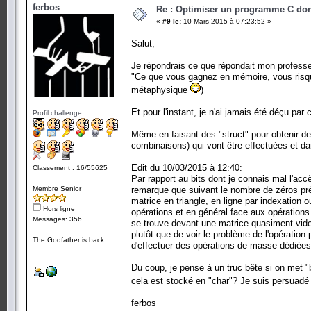
ferbos
Re : Optimiser un programme C dont
«
#9 le:
10 Mars 2015 à 07:23:52 »
Salut,
Je répondrais ce que répondait mon professe
"Ce que vous gagnez en mémoire, vous risquez 
métaphysique
)
Et pour l'instant, je n'ai jamais été déçu par 
Profil challenge
Même en faisant des "struct" pour obtenir des
combinaisons) qui vont être effectuées et da
Edit du 10/03/2015 à 12:40:
Classement : 16/55625
Par rapport au bits dont je connais mal l'acc
Membre Senior
remarque que suivant le nombre de zéros prése
matrice en triangle, en ligne par indexation
Hors ligne
opérations et en général face aux opération
Messages: 356
se trouve devant une matrice quasiment vide 
plutôt que de voir le problème de l'opération p
The Godfather is back....
d'effectuer des opérations de masse dédiées 
Du coup, je pense à un truc bête si on met "b
cela est stocké en "char"? Je suis persuadé
ferbos