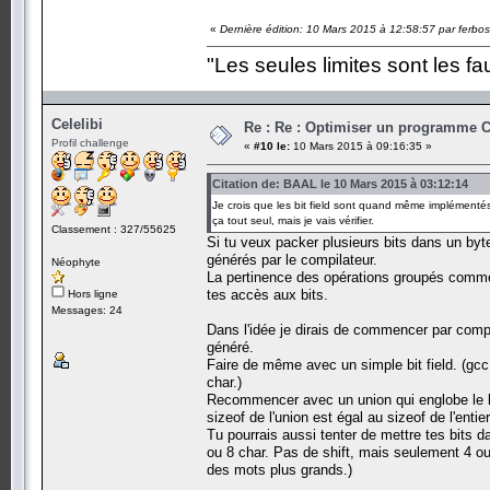
«
Dernière édition: 10 Mars 2015 à 12:58:57 par ferbos
"Les seules limites sont les fa
Celelibi
Re : Re : Optimiser un programme C 
Profil challenge
«
#10 le:
10 Mars 2015 à 09:16:35 »
Citation de: BAAL le 10 Mars 2015 à 03:12:14
Je crois que les bit field sont quand même implémentés
ça tout seul, mais je vais vérifier.
Classement : 327/55625
Si tu veux packer plusieurs bits dans un byt
générés par le compilateur.
Néophyte
La pertinence des opérations groupés comme 
tes accès aux bits.
Hors ligne
Messages: 24
Dans l'idée je dirais de commencer par comp
généré.
Faire de même avec un simple bit field. (gcc 
char.)
Recommencer avec un union qui englobe le bit f
sizeof de l'union est égal au sizeof de l'entier.
Tu pourrais aussi tenter de mettre tes bits d
ou 8 char. Pas de shift, mais seulement 4 o
des mots plus grands.)