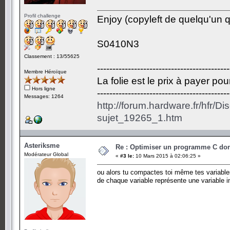
Profil challenge
Enjoy (copyleft de quelqu'un qu
S0410N3
Classement : 13/55625
-------------------------------------------
Membre Héroïque
La folie est le prix à payer po
Hors ligne
-------------------------------------------
Messages: 1264
http://forum.hardware.fr/hfr/D
sujet_19265_1.htm
Asteriksme
Re : Optimiser un programme C dont
Modérateur Global
«
#3 le:
10 Mars 2015 à 02:06:25 »
ou alors tu compactes toi même tes variables 
de chaque variable représente une variable in