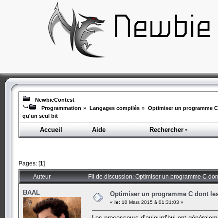
NewbieContest
Programmation
»
Langages compilés
»
Optimiser un programme C 
qu'un seul bit
Accueil
Aide
Rechercher
Pages: [
1
]
Auteur
Fil de discussion: Optimiser un programme C dont
BAAL
Optimiser un programme C dont les 
«
le:
10 Mars 2015 à 01:31:03 »
Les processeurs d’aujourd’hui ont généraleme