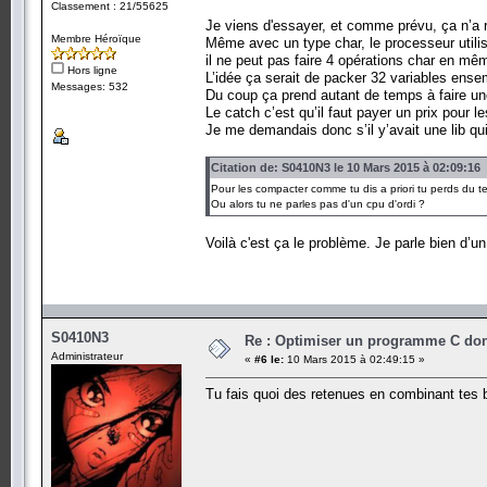
Classement : 21/55625
Je viens d'essayer, et comme prévu, ça n’a 
Membre Héroïque
Même avec un type char, le processeur utili
il ne peut pas faire 4 opérations char en mê
Hors ligne
L’idée ça serait de packer 32 variables ense
Messages: 532
Du coup ça prend autant de temps à faire une 
Le catch c’est qu’il faut payer un prix pour 
Je me demandais donc s’il y’avait une lib qu
Citation de: S0410N3 le 10 Mars 2015 à 02:09:16
Pour les compacter comme tu dis a priori tu perds du te
Ou alors tu ne parles pas d'un cpu d'ordi ?
Voilà c'est ça le problème. Je parle bien d’un
S0410N3
Re : Optimiser un programme C dont
Administrateur
«
#6 le:
10 Mars 2015 à 02:49:15 »
Tu fais quoi des retenues en combinant tes 