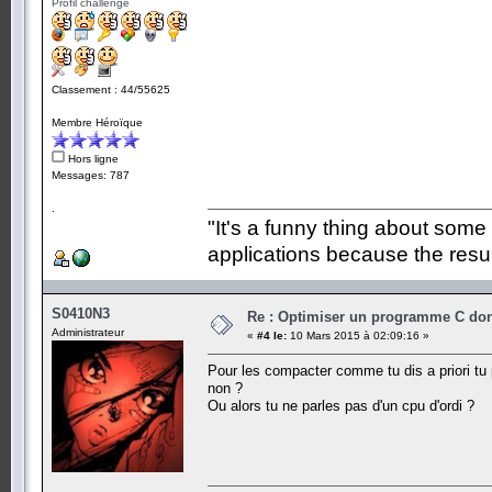
Profil challenge
Classement : 44/55625
Membre Héroïque
Hors ligne
Messages: 787
.
"It's a funny thing about some
applications because the resul
S0410N3
Re : Optimiser un programme C dont
Administrateur
«
#4 le:
10 Mars 2015 à 02:09:16 »
Pour les compacter comme tu dis a priori tu 
non ?
Ou alors tu ne parles pas d'un cpu d'ordi ?