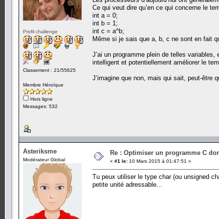
Ce qui veut dire qu’en ce qui concerne le te
int a = 0;
int b = 1;
int c = a^b;
Profil challenge
Même si je sais que a, b, c ne sont en fait q
J’ai un programme plein de telles variables, e
intelligent et potentiellement améliorer le t
Classement : 21/55625
J’imagine que non, mais qui sait, peut-être 
Membre Héroïque
Hors ligne
Messages: 532
Asteriksme
Re : Optimiser un programme C dont
Modérateur Global
«
#1 le:
10 Mars 2015 à 01:47:51 »
Tu peux utiliser le type char (ou unsigned ch
petite unité adressable...