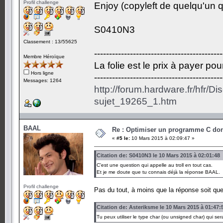
Profil challenge
Enjoy (copyleft de quelqu'un qu
S0410N3
Classement : 13/55625
-------------------------------------------
Membre Héroïque
La folie est le prix à payer po
Hors ligne
-------------------------------------------
Messages: 1264
http://forum.hardware.fr/hfr/D
sujet_19265_1.htm
BAAL
Re : Optimiser un programme C dont
«
#5 le:
10 Mars 2015 à 02:09:47 »
Citation de: S0410N3 le 10 Mars 2015 à 02:01:48
C'est une question qui appelle au troll en tout cas.
Et je me doute que tu connais déjà la réponse BAAL.
Profil challenge
Pas du tout, à moins que la réponse soit que
Citation de: Asteriksme le 10 Mars 2015 à 01:47:
Tu peux utiliser le type char (ou unsigned char) qui sera