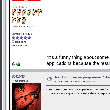
Profil challenge
Classement : 44/55625
Membre Héroïque
Hors ligne
Messages: 787
.
"It's a funny thing about some
applications because the resul
S0410N3
Re : Optimiser un programme C dont
Administrateur
«
#2 le:
10 Mars 2015 à 02:01:48 »
C'est une question qui appelle au troll en tou
Et je me doute que tu connais déjà la répo