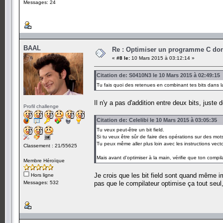
Messages: 24
BAAL
Re : Optimiser un programme C dont
«
#8 le:
10 Mars 2015 à 03:12:14 »
Citation de: S0410N3 le 10 Mars 2015 à 02:49:15
Tu fais quoi des retenues en combinant tes bits dans 
Il n'y a pas d'addition entre deux bits, juste d
Profil challenge
Citation de: Celelibi le 10 Mars 2015 à 03:05:35
Tu veux peut-être un bit field.
Si tu veux être sûr de faire des opérations sur des mots 
Tu peux même aller plus loin avec les instructions vect
Classement : 21/55625
Mais avant d'optimiser à la main, vérifie que ton compil
Membre Héroïque
Je crois que les bit field sont quand même 
Hors ligne
Messages: 532
pas que le compilateur optimise ça tout seul, 