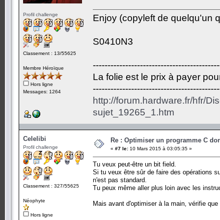
Profil challenge
Enjoy (copyleft de quelqu'un qu
S0410N3
Classement : 13/55625
-------------------------------------------
Membre Héroïque
La folie est le prix à payer po
Hors ligne
-------------------------------------------
Messages: 1264
http://forum.hardware.fr/hfr/D
sujet_19265_1.htm
Celelibi
Re : Optimiser un programme C dont
Profil challenge
«
#7 le:
10 Mars 2015 à 03:05:35 »
Tu veux peut-être un bit field.
Si tu veux être sûr de faire des opérations su
n'est pas standard.
Classement : 327/55625
Tu peux même aller plus loin avec les instru
Néophyte
Mais avant d'optimiser à la main, vérifie que
Hors ligne