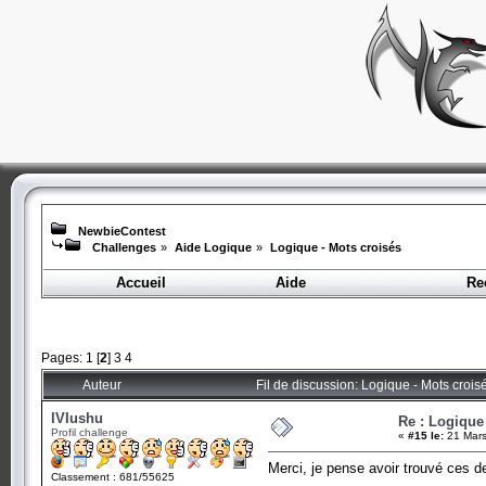
NewbieContest
Challenges
»
Aide Logique
»
Logique - Mots croisés
Accueil
Aide
Re
Pages:
1
[
2
]
3
4
Auteur
Fil de discussion: Logique - Mots crois
IVIushu
Re : Logique
Profil challenge
«
#15 le:
21 Mars
Merci, je pense avoir trouvé ces der
Classement : 681/55625