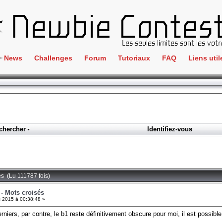
News
Challenges
Forum
Tutoriaux
FAQ
Liens util
Crackme
IRC
ClientSide
Newbi
Cryptographie
Liens
Forensics
chercher
Identifiez-vous
Parten
Hacking
Régle
Logique
Goodi
Programmation
és (Lu 111787 fois)
L'incu
Stéganographie
 - Mots croisés
 2015 à 00:38:48 »
Wargame
niers, par contre, le b1 reste définitivement obscure pour moi, il est possible d
Tous les challenges