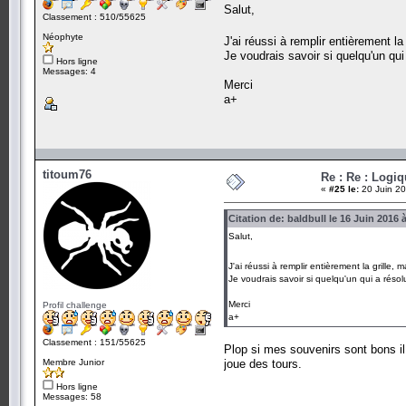
Salut,
Classement : 510/55625
Néophyte
J'ai réussi à remplir entièrement la
Je voudrais savoir si quelqu'un qu
Hors ligne
Messages: 4
Merci
a+
titoum76
Re : Re : Logiq
«
#25 le:
20 Juin 20
Citation de: baldbull le 16 Juin 2016 
Salut,
J'ai réussi à remplir entièrement la grille,
Je voudrais savoir si quelqu'un qui a réso
Merci
Profil challenge
a+
Classement : 151/55625
Plop si mes souvenirs sont bons il
Membre Junior
joue des tours.
Hors ligne
Messages: 58