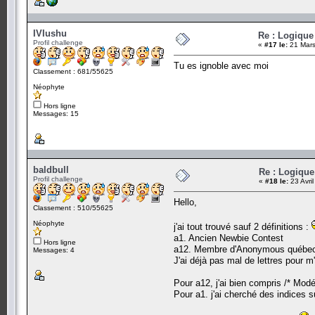
IVIushu
Re : Logique
Profil challenge
«
#17 le:
21 Mars
Tu es ignoble avec moi
Classement : 681/55625
Néophyte
Hors ligne
Messages: 15
baldbull
Re : Logique
Profil challenge
«
#18 le:
23 Avri
Hello,
Classement : 510/55625
Néophyte
j'ai tout trouvé sauf 2 définitions :
a1. Ancien Newbie Contest
Hors ligne
a12. Membre d'Anonymous québec
Messages: 4
J'ai déjà pas mal de lettres pour m
Pour a12, j'ai bien compris /* Modé
Pour a1. j'ai cherché des indices s