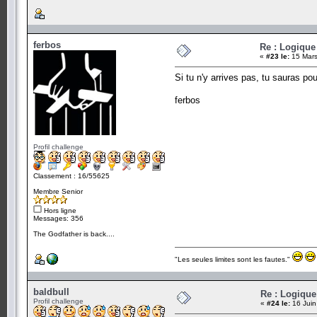
ferbos
Re : Logique
«
#23 le:
15 Mars
Si tu n'y arrives pas, tu sauras po
ferbos
Profil challenge
Classement : 16/55625
Membre Senior
Hors ligne
Messages: 356
The Godfather is back....
"Les seules limites sont les fautes."
baldbull
Re : Logique
Profil challenge
«
#24 le:
16 Juin