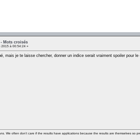
 - Mots croisés
 2015 à 00:54:24 »
é, mais je te laisse chercher, donner un indice serait vraiment spoiler pour le
ns. We often don't care if the results have applications because the results are themselves so pre