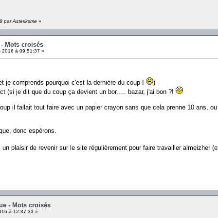
38 par Asteriksme
»
 - Mots croisés
 2016 à 09:51:37 »
et je comprends pourquoi c'est la dernière du coup !
)
ct (si je dit que du coup ça devient un bor..... bazar, j'ai bon ?!
coup il fallait tout faire avec un papier crayon sans que cela prenne 10 ans, ou
ique, donc espérons.
un plaisir de revenir sur le site régulièrement pour faire travailler almeizher (e
ue - Mots croisés
16 à 12:37:33 »