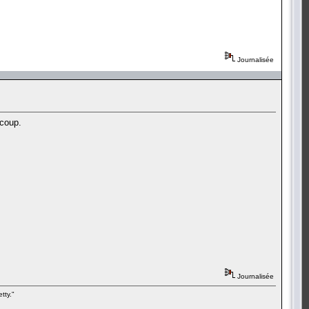
Journalisée
 coup.
Journalisée
tty."