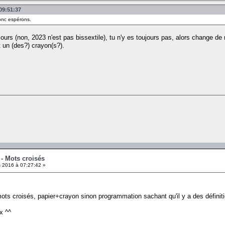
 09:51:37
onc espérons.
 jours (non, 2023 n'est pas bissextile), tu n'y es toujours pas, alors change 
 un (des?) crayon(s?).
 - Mots croisés
 2016 à 07:27:42 »
mots croisés, papier+crayon sinon programmation sachant qu'il y a des définiti
x ^^