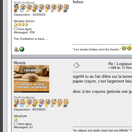
ferbos
Profil challenge
Classement : 16/55625
Membre Senior
Hors ligne
Messages: 356
The Godfather is back....
"Les seules limites sont les fautes."
Womb
Re : Logique
«
#22 le:
15 Mars
sigri44 tu as l'air d'être sur la bon
papier crayon, c'est largement fai
donc à tes crayons (prévoie une
Profil challenge
Classement : 85/55625
Néophyte
Hors ligne
Messages: 47
"la critique est aisée mais l’art est difficile" ^