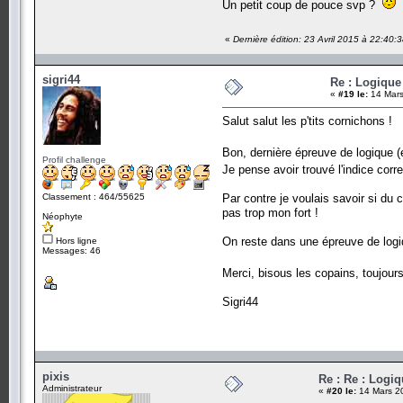
Un petit coup de pouce svp ?
«
Dernière édition: 23 Avril 2015 à 22:40:
sigri44
Re : Logique
«
#19 le:
14 Mars
Salut salut les p'tits cornichons !
Bon, dernière épreuve de logique (
Profil challenge
Je pense avoir trouvé l'indice corre
Classement : 464/55625
Par contre je voulais savoir si du 
pas trop mon fort !
Néophyte
On reste dans une épreuve de log
Hors ligne
Messages: 46
Merci, bisous les copains, toujours 
Sigri44
pixis
Re : Re : Logiq
Administrateur
«
#20 le:
14 Mars 20