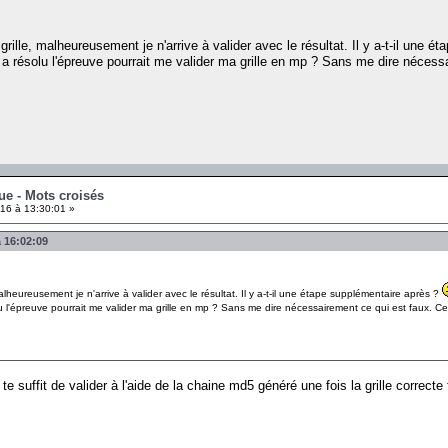
 grille, malheureusement je n'arrive à valider avec le résultat. Il y a-t-il une 
i a résolu l'épreuve pourrait me valider ma grille en mp ? Sans me dire nécess
ue - Mots croisés
16 à 13:30:01 »
à 16:02:09
 malheureusement je n'arrive à valider avec le résultat. Il y a-t-il une étape supplémentaire après ?
lu l'épreuve pourrait me valider ma grille en mp ? Sans me dire nécessairement ce qui est faux. Ce
 te suffit de valider à l'aide de la chaine md5 généré une fois la grille cor