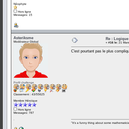
Néophyte
Hors ligne
Messages: 15
Asteriksme
Re : Logique
Modérateur Global
«
#16 le:
21 Mars
C'est pourtant pas le plus compliqu
Profil challenge
Classement : 43/55625
Membre Héroïque
Hors ligne
Messages: 787
.
"It's a funny thing about some mathematicia