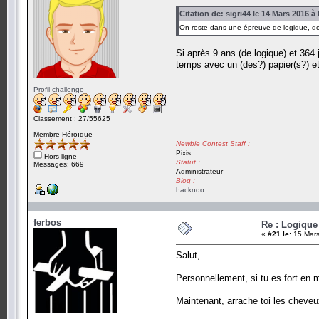
Citation de: sigri44 le 14 Mars 2016 à
On reste dans une épreuve de logique, d
Si après 9 ans (de logique) et 364
temps avec un (des?) papier(s?) et
Profil challenge
Classement : 27/55625
Membre Héroïque
Newbie Contest Staff :
Pixis
Hors ligne
Statut :
Messages: 669
Administrateur
Blog :
hackndo
ferbos
Re : Logique
«
#21 le:
15 Mars
Salut,
Personnellement, si tu es fort en 
Maintenant, arrache toi les cheveu