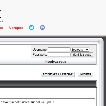
es
A propos
L'équipe
e Connect
Hall Of Fame
Username:
Password:
Inscrivez-vous
aires
ment
RETOURNER À L'ÉPREUVE
IMPRIMER
es
bateur
'avoir un petit indice sur celui-ci, plz ?