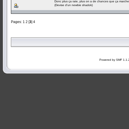
Donc plus ça rate, plus on a de chances que ça marche
(Devise d'un newbie shadok)
Pages:
1
2
[
3
]
4
Powered by SMF 1.1.