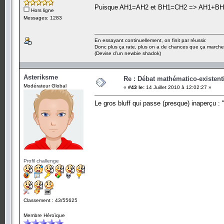
Puisque AH1=AH2 et BH1=CH2 => AH1+BH1 = 
Hors ligne
Messages: 1283
En essayant continuellement, on finit par réussir.
Donc plus ça rate, plus on a de chances que ça marche
(Devise d'un newbie shadok)
Asteriksme
Re : Débat mathématico-existentiel
Modérateur Global
«
#43 le:
14 Juillet 2010 à 12:02:27 »
Le gros bluff qui passe (presque) inaperçu : "
Profil challenge
Classement : 43/55625
Membre Héroïque