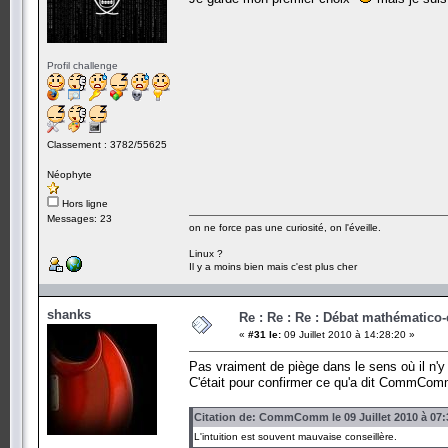
Profil challenge
Classement : 3782/55625
Néophyte
Hors ligne
Messages: 23
on ne force pas une curiosité, on l'éveille.
Linux ?
Il y a moins bien mais c'est plus cher
shanks
Re : Re : Re : Débat mathématico-ex
«
#31 le:
09 Juillet 2010 à 14:28:20 »
Pas vraiment de piège dans le sens où il n'y
C'était pour confirmer ce qu'a dit CommCom
Citation de: CommComm le 09 Juillet 2010 à 07:
L'intuition est souvent mauvaise conseillère.