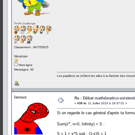
Profil challenge
Classement : 947/55625
Néophyte
Hors ligne
Messages: 30
Les papillons se brûlent les ailes à la flamme des chande
Iansus
Re : Débat mathématico-existentiel
«
#39 le:
11 Juillet 2010 à 19:37:01 »
Si on regarde le cas général d'après ta form
n
Sum(x
, n=0..Infinity) = S :
S = 1 + x*S soit : (1-x)S = 1