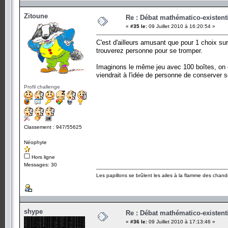
Zitoune
Re : Débat mathématico-existentiel
«
#35 le:
09 Juillet 2010 à 16:20:54 »
C'est d'ailleurs amusant que pour 1 choix sur 
trouverez personne pour se tromper.
Imaginons le même jeu avec 100 boîtes, on en
viendrait à l'idée de personne de conserver s
Profil challenge
Classement : 947/55625
Néophyte
Hors ligne
Messages: 30
Les papillons se brûlent les ailes à la flamme des chande
shype
Re : Débat mathématico-existentiel
«
#36 le:
09 Juillet 2010 à 17:13:46 »