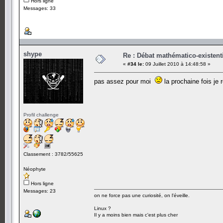
Hors ligne
Messages: 33
shype
Re : Débat mathématico-existentiel
«
#34 le:
09 Juillet 2010 à 14:48:58 »
pas assez pour moi
la prochaine fois je 
Profil challenge
Classement : 3782/55625
Néophyte
Hors ligne
Messages: 23
on ne force pas une curiosité, on l'éveille.
Linux ?
Il y a moins bien mais c'est plus cher