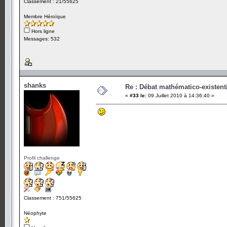
Classement : 21/55625
Membre Héroïque
Hors ligne
Messages: 532
shanks
Re : Débat mathématico-existentiel
«
#33 le:
09 Juillet 2010 à 14:36:40 »
Profil challenge
Classement : 751/55625
Néophyte