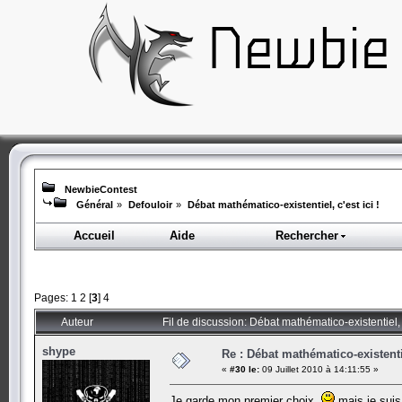
NewbieContest
Général
»
Defouloir
»
Débat mathématico-existentiel, c'est ici !
Accueil
Aide
Rechercher
Pages:
1
2
[
3
]
4
Auteur
Fil de discussion: Débat mathématico-existentiel, c
shype
Re : Débat mathématico-existentiel
«
#30 le:
09 Juillet 2010 à 14:11:55 »
Je garde mon premier choix
mais je suis