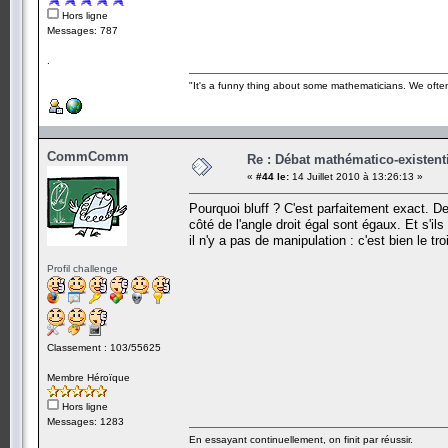
Hors ligne
Messages: 787
.
"It's a funny thing about some mathematicians. We often 
CommComm
Re : Débat mathématico-existentiel
«
#44 le:
14 Juillet 2010 à 13:26:13 »
Pourquoi bluff ? C'est parfaitement exact. D
côté de l'angle droit égal sont égaux. Et s'ils
il n'y a pas de manipulation : c'est bien le t
Profil challenge
Classement : 103/55625
Membre Héroïque
Hors ligne
Messages: 1283
En essayant continuellement, on finit par réussir.