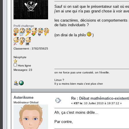
Sauf si on sait que le présentateur sait où 
j'en ai une qui n'a pas grand chose à voir a
les caractères, décisions et comportements p
de faits individuels ?
Profil challenge
(on dirai de la philo
)
Classement : 3782/55625
Néophyte
Hors ligne
Messages: 23
on ne force pas une curiosité, on l'éveille.
Linux ?
Il y a moins bien mais c'est plus cher
Asteriksme
Re : Débat mathématico-existentiel
Modérateur Global
«
#37 le:
10 Juillet 2010 à 19:37:12 »
Ah, ça c'est moins drôle...
Par contre,