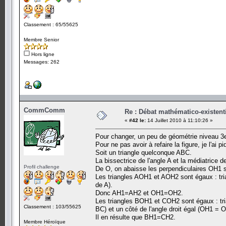
Classement : 65/55625
Membre Senior
Hors ligne
Messages: 262
CommComm
Re : Débat mathématico-existentiel
«
#42 le:
14 Juillet 2010 à 11:10:26 »
Pour changer, un peu de géométrie niveau 3e (
Pour ne pas avoir à refaire la figure, je l'ai
Soit un triangle quelconque ABC.
La bissectrice de l'angle A et la médiatrice
Profil challenge
De O, on abaisse les perpendiculaires OH1 
Les triangles AOH1 et AOH2 sont égaux : tri
de A).
Donc AH1=AH2 et OH1=OH2.
Les triangles BOH1 et COH2 sont égaux : tr
Classement : 103/55625
BC) et un côté de l'angle droit égal (OH1 = O
Il en résulte que BH1=CH2.
Membre Héroïque