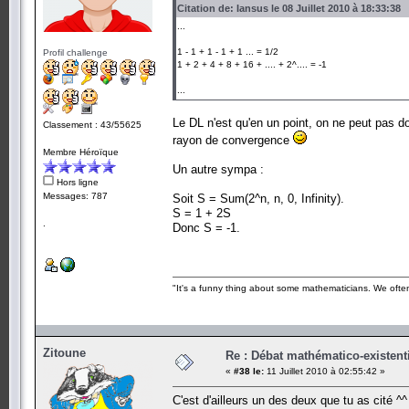
Citation de: Iansus le 08 Juillet 2010 à 18:33:38
...
1 - 1 + 1 - 1 + 1 ... = 1/2
Profil challenge
1 + 2 + 4 + 8 + 16 + .... + 2^.... = -1
...
Le DL n'est qu'en un point, on ne peut pas do
Classement : 43/55625
rayon de convergence
Membre Héroïque
Un autre sympa :
Hors ligne
Messages: 787
Soit S = Sum(2^n, n, 0, Infinity).
S = 1 + 2S
.
Donc S = -1.
"It's a funny thing about some mathematicians. We often 
Zitoune
Re : Débat mathématico-existentiel
«
#38 le:
11 Juillet 2010 à 02:55:42 »
C'est d'ailleurs un des deux que tu as cité ^^