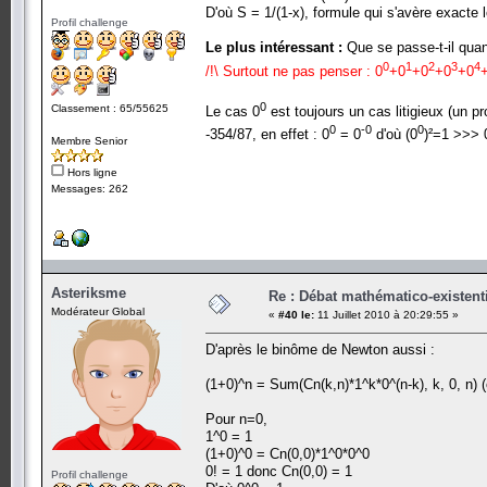
D'où S = 1/(1-x), formule qui s'avère exacte 
Profil challenge
Le plus intéressant :
Que se passe-t-il qua
0
1
2
3
4
/!\ Surtout ne pas penser : 0
+0
+0
+0
+0
+
0
Classement : 65/55625
Le cas 0
est toujours un cas litigieux (un pr
0
-0
0
-354/87, en effet : 0
= 0
d'où (0
)²=1 >>> 
Membre Senior
Hors ligne
Messages: 262
Asteriksme
Re : Débat mathématico-existentiel
Modérateur Global
«
#40 le:
11 Juillet 2010 à 20:29:55 »
D'après le binôme de Newton aussi :
(1+0)^n = Sum(Cn(k,n)*1^k*0^(n-k), k, 0, n) 
Pour n=0,
1^0 = 1
(1+0)^0 = Cn(0,0)*1^0*0^0
0! = 1 donc Cn(0,0) = 1
Profil challenge