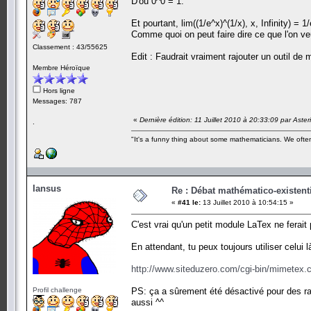
D'où 0^0 = 1.
Et pourtant, lim((1/e^x)^(1/x), x, Infinity) = 1/
Comme quoi on peut faire dire ce que l'on ve
Classement : 43/55625
Edit : Faudrait vraiment rajouter un outil d
Membre Héroïque
Hors ligne
Messages: 787
«
Dernière édition: 11 Juillet 2010 à 20:33:09 par Aste
.
"It's a funny thing about some mathematicians. We often 
Iansus
Re : Débat mathématico-existentiel
«
#41 le:
13 Juillet 2010 à 10:54:15 »
C'est vrai qu'un petit module LaTex ne ferait
En attendant, tu peux toujours utiliser celui l
http://www.siteduzero.com/cgi-bin/mimetex.cgi
Profil challenge
PS: ça a sûrement été désactivé pour des rais
aussi ^^