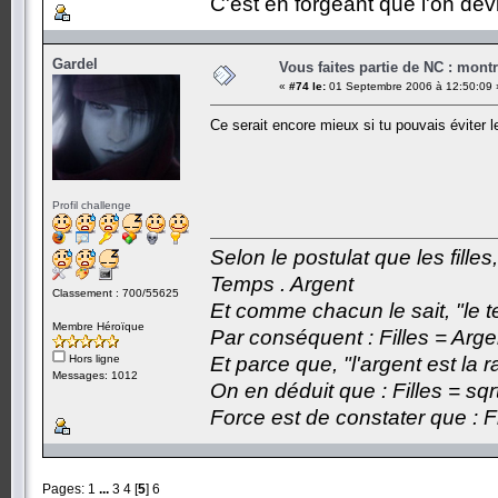
C'est en forgeant que l'on dev
Gardel
Vous faites partie de NC : mont
«
#74 le:
01 Septembre 2006 à 12:50:09 
Ce serait encore mieux si tu pouvais éviter
Profil challenge
Selon le postulat que les fille
Temps . Argent
Classement : 700/55625
Et comme chacun le sait, "le t
Membre Héroïque
Par conséquent : Filles = Arge
Hors ligne
Et parce que, "l'argent est la 
Messages: 1012
On en déduit que : Filles = sqr
Force est de constater que : F
Pages:
1
...
3
4
[
5
]
6