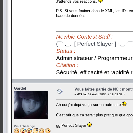
J'attends vos réactions.
P.S. Si vous fouiner dans le XML, les IDs c
base de données.
Newbie Contest Staff :
(¯`·._.· [ Perfect Slayer ] ·._.·´¯
Status :
Administrateur / Programmeur
Citation :
Sécurité, efficacité et rapidité
Gardel
Vous faites partie de NC : mont
«
#72 le:
02 Août 2006 à 19:09:32 »
Ah oui j'ai déjà vu ça sur un autre site
C'est sûr que ça serait plus pratique que go
gg Perfect Slayer
Profil challenge