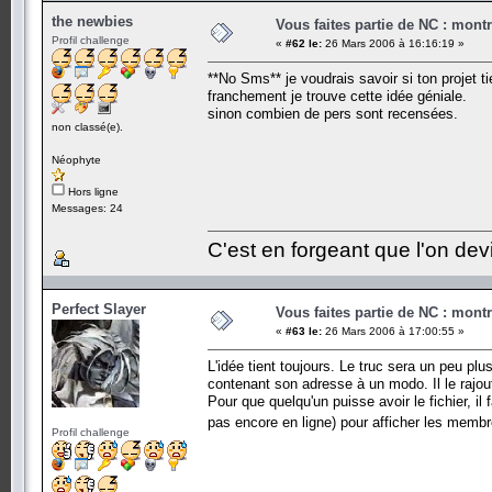
the newbies
Vous faites partie de NC : mont
Profil challenge
«
#62 le:
26 Mars 2006 à 16:16:19 »
**No Sms** je voudrais savoir si ton projet ti
franchement je trouve cette idée géniale.
sinon combien de pers sont recensées.
non classé(e).
Néophyte
Hors ligne
Messages: 24
C'est en forgeant que l'on dev
Perfect Slayer
Vous faites partie de NC : mont
«
#63 le:
26 Mars 2006 à 17:00:55 »
L'idée tient toujours. Le truc sera un peu plu
contenant son adresse à un modo. Il le rajoute
Pour que quelqu'un puisse avoir le fichier, il
pas encore en ligne) pour afficher les membre
Profil challenge