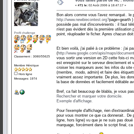
Vous faites partie de NC : mont
«
#71 le:
02 Août 2006 à 18:47:17 »
Bon alors comme vous l'avez remarqué.. le pr
http://www.newbiecontest.org?
page=gearth ) 
possède pas mal d'inconvénients : il faut té
n'est pas évident dès la première utilisation 
Profil challenge
point, réuploader le ficher. Apres chacun doit
Et bien voilà, j'ai palié à ce problème : j'ai
(
http://www.google.com/apis/maps/document
Classement : 3080/55625
vous sortir une version en 2D cette fois-ci m
est enregistré sur le serveur directement et
Membre Héroïque
croiser les marqueurs avec les infos du site 
(membre, modo, admin) et faire des étiquette
Hors ligne
vraiment assez importante. De plus, les do
Messages: 1974
la base de données et facilement éditable a
Bref, ca fait beaucoup de blabla, je vous pass
Rechercher et marquer votre domicile.
Exemple d'affichage.
Pour l'exemple d'affichage, rien d'extraordin
pour vous montrer ce que ca donnerait.. De p
ligne, hors ligne) vu que je ne suis pas doué
marquage, forcément dans le script final, c