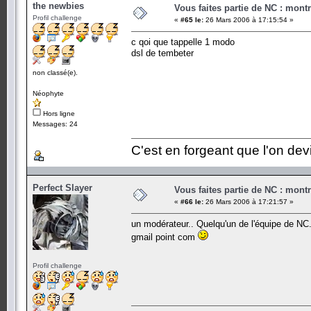
the newbies
Vous faites partie de NC : mont
Profil challenge
«
#65 le:
26 Mars 2006 à 17:15:54 »
c qoi que tappelle 1 modo
dsl de tembeter
non classé(e).
Néophyte
Hors ligne
Messages: 24
C'est en forgeant que l'on dev
Perfect Slayer
Vous faites partie de NC : mont
«
#66 le:
26 Mars 2006 à 17:21:57 »
un modérateur.. Quelqu'un de l'équipe de NC
gmail point com
Profil challenge