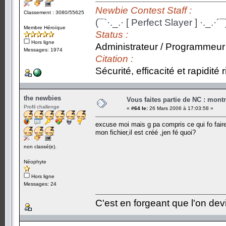
Newbie Contest Staff :
Classement : 3080/55625
(¯`·._.· [ Perfect Slayer ] ·._.·´¯
Membre Héroïque
Status :
Hors ligne
Administrateur / Programmeur
Messages: 1974
Citation :
Sécurité, efficacité et rapidité
the newbies
Vous faites partie de NC : mont
Profil challenge
«
#64 le:
26 Mars 2006 à 17:03:58 »
excuse moi mais g pa compris ce qui fo faire 
mon fichier,il est créé ,jen fé quoi?
non classé(e).
Néophyte
Hors ligne
Messages: 24
C'est en forgeant que l'on dev