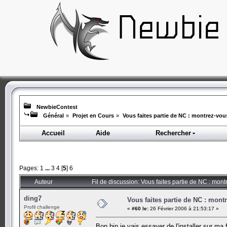
NewbieContest
Général
»
Projet en Cours
»
Vous faites partie de NC : montrez-vou
Accueil
Aide
Rechercher
Pages:
1
...
3
4
[
5
]
6
Auteur
Fil de discussion: Vous faites partie de NC : mon
ding7
Vous faites partie de NC : mont
Profil challenge
«
#60 le:
26 Février 2006 à 21:53:17 »
Bon bin je vais essayer de l'installer sur ma 