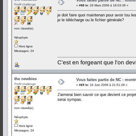
Vous faites partie de NC : mont
Profil challenge
«
#68 le:
26 Mars 2006 à 18:03:39 »
je doit faire quoi maintenan pour avoir tou l
je le télécharge ou le fichier générale?
non classé(e).
Néophyte
Hors ligne
Messages: 24
C'est en forgeant que l'on dev
the newbies
Vous faites partie de NC : mont
Profil challenge
«
#69 le:
24 Juin 2006 à 21:51:28 »
J'aimerai bien savoir ce que devient ce proje
serai sympas.
non classé(e).
Néophyte
Hors ligne
Messages: 24