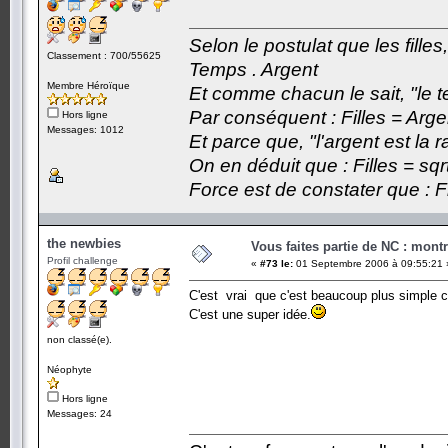
Selon le postulat que les fille
Classement : 700/55625
Temps . Argent
Membre Héroïque
Et comme chacun le sait, "le t
Par conséquent : Filles = Arge
Hors ligne
Messages: 1012
Et parce que, "l'argent est la 
On en déduit que : Filles = sqr
Force est de constater que : F
the newbies
Vous faites partie de NC : mont
Profil challenge
«
#73 le:
01 Septembre 2006 à 09:55:21 
C'est vrai que c'est beaucoup plus simple
C'est une super idée.
non classé(e).
Néophyte
Hors ligne
Messages: 24