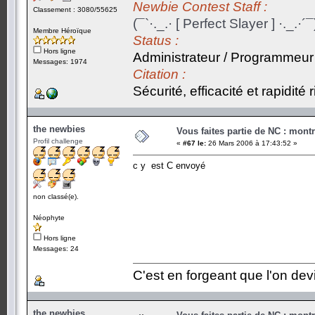
Newbie Contest Staff :
Classement : 3080/55625
(¯`·._.· [ Perfect Slayer ] ·._.·´¯
Membre Héroïque
Status :
Hors ligne
Administrateur / Programmeur
Messages: 1974
Citation :
Sécurité, efficacité et rapidité
the newbies
Vous faites partie de NC : mont
Profil challenge
«
#67 le:
26 Mars 2006 à 17:43:52 »
c y est C envoyé
non classé(e).
Néophyte
Hors ligne
Messages: 24
C'est en forgeant que l'on dev
the newbies