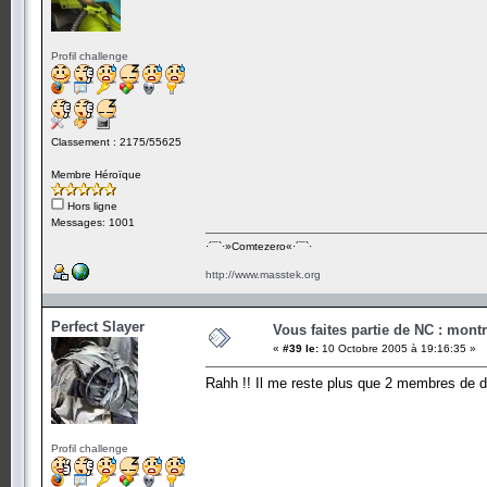
Profil challenge
Classement : 2175/55625
Membre Héroïque
Hors ligne
Messages: 1001
·´¯`·­»Comtezero«­·´¯`·
http://www.masstek.org
Perfect Slayer
Vous faites partie de NC : mont
«
#39 le:
10 Octobre 2005 à 19:16:35 »
Rahh !! Il me reste plus que 2 membres de déla
Profil challenge