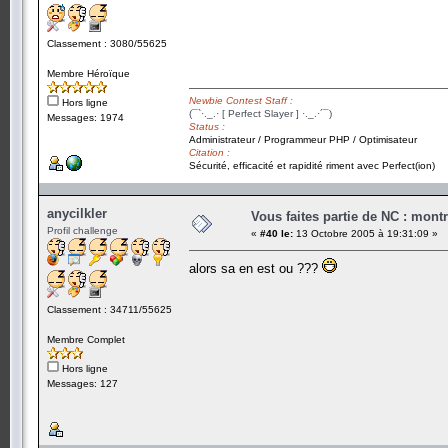
Classement : 3080/55625
Membre Héroïque
Newbie Contest Staff :
Hors ligne
(¯`·._.· [ Perfect Slayer ] ·._.·´¯)
Messages: 1974
Status :
Administrateur / Programmeur PHP / Optimisateur
Citation :
Sécurité, efficacité et rapidité riment avec Perfect(ion)
anycilkler
Vous faites partie de NC : mont
Profil challenge
«
#40 le:
13 Octobre 2005 à 19:31:09 »
alors sa en est ou ???
Classement : 34711/55625
Membre Complet
Hors ligne
Messages: 127