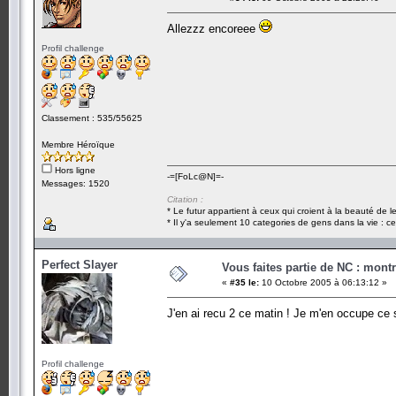
Allezzz encoreee
Profil challenge
Classement : 535/55625
Membre Héroïque
Hors ligne
-=[FoLc@N]=-
Messages: 1520
Citation :
* Le futur appartient à ceux qui croient à la beauté de 
* Il y'a seulement 10 categories de gens dans la vie : ce
Perfect Slayer
Vous faites partie de NC : mont
«
#35 le:
10 Octobre 2005 à 06:13:12 »
J'en ai recu 2 ce matin ! Je m'en occupe ce 
Profil challenge