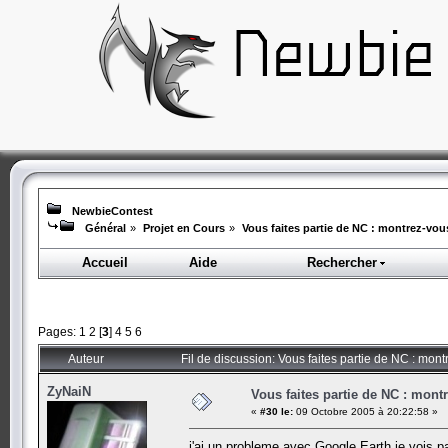
NewbieContest
Général
»
Projet en Cours
»
Vous faites partie de NC : montrez-vou
Accueil
Aide
Rechercher
Pages:
1
2
[
3
]
4
5
6
Auteur
Fil de discussion: Vous faites partie de NC : mon
ZyNaiN
Vous faites partie de NC : mont
«
#30 le:
09 Octobre 2005 à 20:22:58 »
j'ai un probleme avec Google Earth je vois p