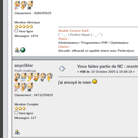
Classement : 3080/55625
Membre Héroïque
Newbie Contest Staff :
Hors ligne
(¯`·._.· [ Perfect Slayer ] ·._.·´¯)
Messages: 1974
Status :
Administrateur / Programmeur PHP / Optimisateur
Citation :
Sécurité, efficacité et rapidité riment avec Perfect(ion)
anycilkler
Vous faites partie de NC : mont
Profil challenge
«
#36 le:
10 Octobre 2005 à 16:46:19 »
j'ai envoyé le mien
Classement : 34711/55625
Membre Complet
Hors ligne
Messages: 127