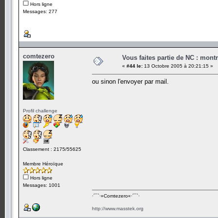
Hors ligne
Messages: 277
comtezero
Vous faites partie de NC : mont
«
#44 le:
13 Octobre 2005 à 20:21:15 »
ou sinon l'envoyer par mail.
Profil challenge
Classement : 2175/55625
Membre Héroïque
Hors ligne
Messages: 1001
·´¯`·­»Comtezero«­·´¯`·
http://www.masstek.org