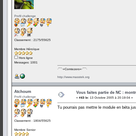
Profil challenge
Classement : 2175/55625
Membre Héroïque
Hors ligne
Messages: 1001
·´¯`·­»Comtezero«­·´¯`·
http://www.masstek.org
Atchoum
Vous faites partie de NC : mont
Profil challenge
«
#43 le:
13 Octobre 2005 à 20:19:04 »
Tu pourrais pas mettre le module en béta just
Classement : 1804/55625
Membre Senior