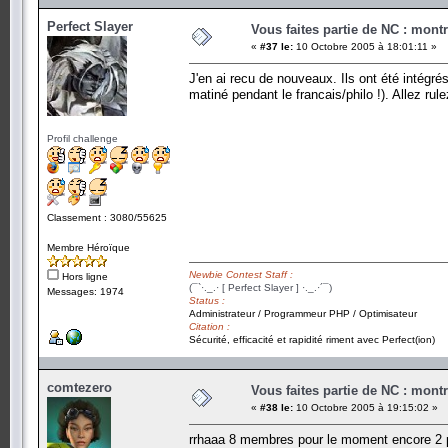
Perfect Slayer
Vous faites partie de NC : mont
«
#37 le:
10 Octobre 2005 à 18:01:11 »
J'en ai recu de nouveaux. Ils ont été intégré
matiné pendant le francais/philo !). Allez rule
Profil challenge
Classement : 3080/55625
Membre Héroïque
Newbie Contest Staff :
Hors ligne
(¯`·._.· [ Perfect Slayer ] ·._.·´¯)
Messages: 1974
Status :
Administrateur / Programmeur PHP / Optimisateur
Citation :
Sécurité, efficacité et rapidité riment avec Perfect(ion)
comtezero
Vous faites partie de NC : mont
«
#38 le:
10 Octobre 2005 à 19:15:02 »
rrhaaa 8 membres pour le moment encore 2 po