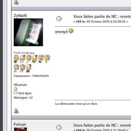
ZyNaiN
Vous faites partie de NC : mont
«
#33 le:
09 Octobre 2005 à 20:38:34 »
envoyé
Profil challenge
Classement : 7690/55625
Néophyte
Hors ligne
Messages: 14
La démocratie n'est qu'un rêve.
Folcan
Vous faites partie de NC : mont
«
#34 le:
09 Octobre 2005 à 21:28:40 »