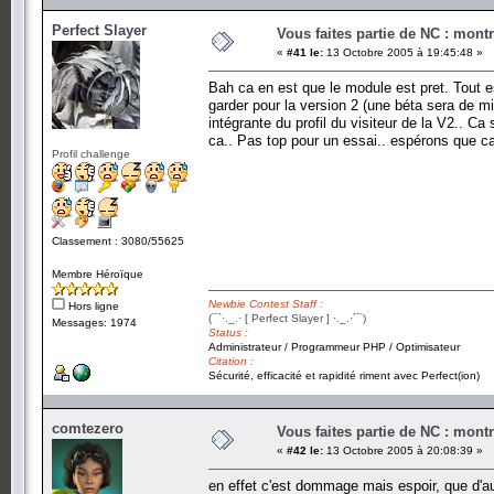
Perfect Slayer
Vous faites partie de NC : mont
«
#41 le:
13 Octobre 2005 à 19:45:48 »
Bah ca en est que le module est pret. Tout es
garder pour la version 2 (une béta sera de mi
intégrante du profil du visiteur de la V2.. 
ca.. Pas top pour un essai.. espérons que c
Profil challenge
Classement : 3080/55625
Membre Héroïque
Newbie Contest Staff :
Hors ligne
(¯`·._.· [ Perfect Slayer ] ·._.·´¯)
Messages: 1974
Status :
Administrateur / Programmeur PHP / Optimisateur
Citation :
Sécurité, efficacité et rapidité riment avec Perfect(ion)
comtezero
Vous faites partie de NC : mont
«
#42 le:
13 Octobre 2005 à 20:08:39 »
en effet c'est dommage mais espoir, que d'a