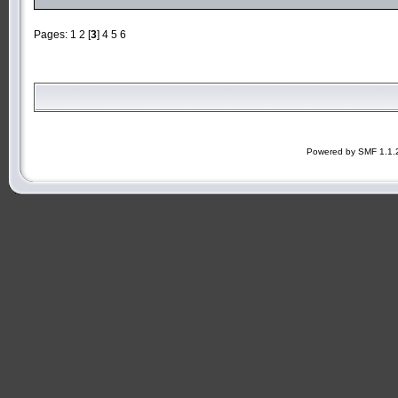
Pages:
1
2
[
3
]
4
5
6
Powered by SMF 1.1.