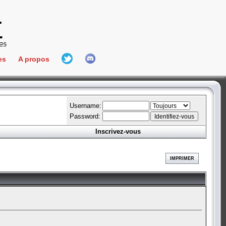
es
A propos
L'équipe
e Connect
Hall Of Fame
Username:
Password:
Inscrivez-vous
aires
ment
IMPRIMER
es
bateur