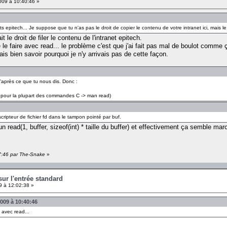
009 à 10:40:46 »
s epitech... Je suppose que tu n'as pas le droit de copier le contenu de votre intranet ici, mais le 
 le droit de filer le contenu de l'intranet epitech.
e faire avec read... le problème c'est que j'ai fait pas mal de boulot comme ç
is bien savoir pourquoi je n'y arrivais pas de cette façon.
 d'après ce que tu nous dis. Donc :
 pour la plupart des commandes C -> man read)
scripteur de fichier fd dans le tampon pointé par buf.
 un read(1, buffer, sizeof(int) * taille du buffer) et effectivement ça semble m
47:46 par The-Snake
»
 sur l'entrée standard
9 à 12:02:38 »
2009 à 10:40:46
 avec read...