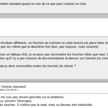
 l'entrée standard quand on sort de ce que peut contenir un char.
sultats différents, en fonction du moment ou cette boucle est placé dans le 
t pas les même que la deuxième fois (bon, pas toujours, mais souvent).
iser un tableau d'int, je ne peux pas reconnaître les touches telles que haut, bas
plus qu'il n'y a pas masses de documentations là-dessus sur Internet (on s
ais-je alors reconnaître toutes les touches du clavier ?
r l'entrée standard
009 à 23:32:05 »
 Je me suis pas encore penchée sur le probleme.
age
(section Termcaps).
es touches. Il n'utilise pas le read, mais sa devrais etre traduisible