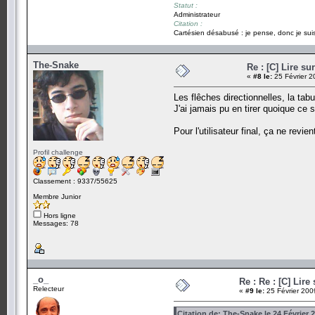
Statut :
Administrateur
Citation :
Cartésien désabusé : je pense, donc je suis
The-Snake
Re : [C] Lire su
«
#8 le:
25 Février 2
Les flêches directionnelles, la tabu
J'ai jamais pu en tirer quoique ce 
Pour l'utilisateur final, ça ne rev
Profil challenge
Classement : 9337/55625
Membre Junior
Hors ligne
Messages: 78
_o_
Re : Re : [C] Lire
Relecteur
«
#9 le:
25 Février 200
Citation de: The-Snake le 24 Février 