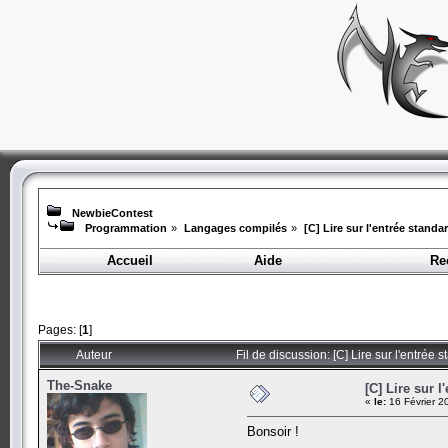
NewbieContest
Programmation
»
Langages compilés
»
[C] Lire sur l'entrée standa
Accueil
Aide
Re
Pages: [
1
]
Auteur
Fil de discussion: [C] Lire sur l'entrée
The-Snake
[C] Lire sur l
«
le:
16 Février 2
Bonsoir !