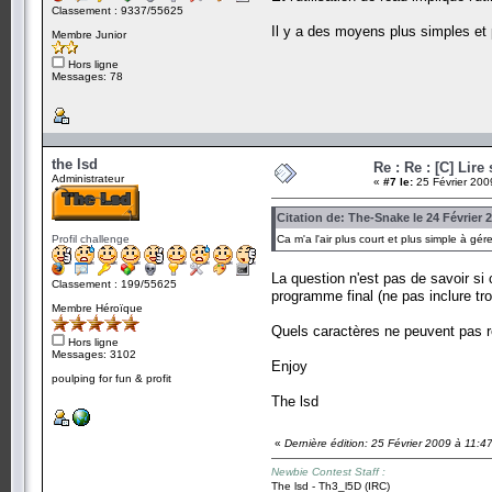
Classement : 9337/55625
Il y a des moyens plus simples et 
Membre Junior
Hors ligne
Messages: 78
the lsd
Re : Re : [C] Lire
Administrateur
«
#7 le:
25 Février 200
Citation de: The-Snake le 24 Février 
Profil challenge
Ca m'a l'air plus court et plus simple à gére
La question n'est pas de savoir si c
Classement : 199/55625
programme final (ne pas inclure tro
Membre Héroïque
Quels caractères ne peuvent pas re
Hors ligne
Messages: 3102
Enjoy
poulping for fun & profit
The lsd
«
Dernière édition: 25 Février 2009 à 11:47
Newbie Contest Staff :
The lsd - Th3_l5D (IRC)