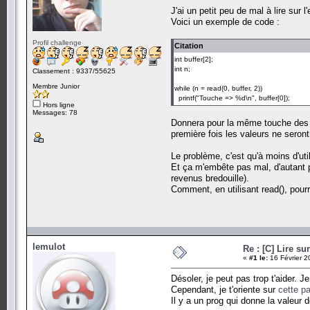
J'ai un petit peu de mal à lire sur
Voici un exemple de code :
Profil challenge
Citation
int buffer[2];
int n;
Classement : 9337/55625
Membre Junior
while (n = read(0, buffer, 2))
printf("Touche => %d\n", buffer[0]);
Hors ligne
Messages: 78
Donnera pour la même touche des ré
première fois les valeurs ne seron
Le problème, c'est qu'à moins d'util
Et ça m'embête pas mal, d'autant 
revenus bredouille).
Comment, en utilisant read(), pourr
lemulot
Re : [C] Lire su
«
#1 le:
16 Février 2
Désoler, je peut pas trop t'aider.
Cependant, je t'oriente sur
cette p
Il y a un prog qui donne la valeur d