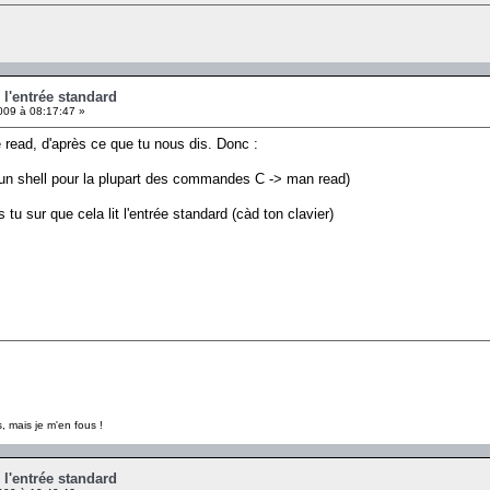
r l'entrée standard
009 à 08:17:47 »
de read, d'après ce que tu nous dis. Donc :
n shell pour la plupart des commandes C -> man read)
s tu sur que cela lit l'entrée standard (càd ton clavier)
, mais je m'en fous !
r l'entrée standard