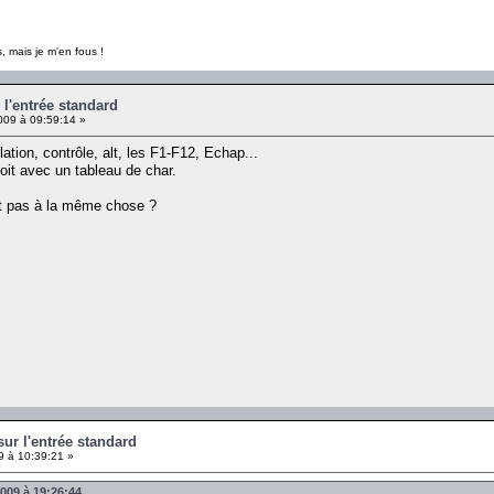
, mais je m'en fous !
r l'entrée standard
009 à 09:59:14 »
lation, contrôle, alt, les F1-F12, Echap...
soit avec un tableau de char.
ient pas à la même chose ?
 sur l'entrée standard
9 à 10:39:21 »
2009 à 19:26:44