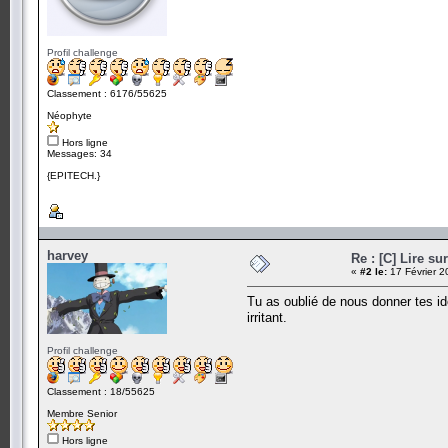
Profil challenge
Classement : 6176/55625
Néophyte
Hors ligne
Messages: 34
{EPITECH.}
harvey
Re : [C] Lire su
«
#2 le:
17 Février 2
Tu as oublié de nous donner tes ide
irritant.
Profil challenge
Classement : 18/55625
Membre Senior
Hors ligne