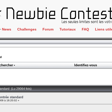
News
Challenges
Forum
Tutoriaux
FAQ
Liens util
Crackme
IRC
ClientSide
Newbi
Cryptographie
Liens
rd
Forensics
chercher
Identifiez-vous
Parten
Hacking
Régle
Logique
Goodi
Programmation
 standard (Lu 29064 fois)
L'incu
Stéganographie
'entrée standard
009 à 18:20:02 »
Wargame
Tous les challenges