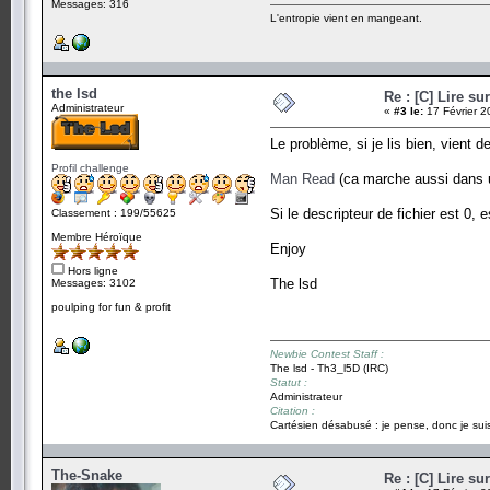
Messages: 316
L'entropie vient en mangeant.
the lsd
Re : [C] Lire su
Administrateur
«
#3 le:
17 Février 2
Le problème, si je lis bien, vient 
Profil challenge
Man Read
(ca marche aussi dans u
Si le descripteur de fichier est 0, e
Classement : 199/55625
Membre Héroïque
Enjoy
Hors ligne
The lsd
Messages: 3102
poulping for fun & profit
Newbie Contest Staff :
The lsd - Th3_l5D (IRC)
Statut :
Administrateur
Citation :
Cartésien désabusé : je pense, donc je suis
The-Snake
Re : [C] Lire su