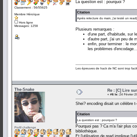
La question est : pourquoi ?
Classement : 56/55625
Citation
Membre Héroïque
Après relecture du main, j'ai testé un read
Hors ligne
Messages: 1258
Plusieurs remarques :
d'une part, d'habitude, sur le
d'autre part, j'ai un peu de 
enfin, pour terminer : le mo
les problèmes d'encodage..
Les épreuves de hack de NC sont trop facil
The-Snake
Re : [C] Lire su
«
#6 le:
24 Février 2
Shei? encoding disait un célèbre t-s
Citation
La question est : pourquoi ?
Pourquoi pas ? Ca m'a l'air plus cou
Profil challenge
bibliothèque.
Et l'utilisation de read implique l'