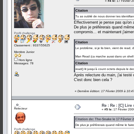
«
#4 le:
17 Février 2
Citation
Tu as oublié de nous donner tes identifiant
Effectivement je pense pas qu'on ait
De plus je préférerais quand même l
compromis... et maintenant j'aimera
Profil challenge
Citation
Classement : 9337/55625
Le problème, si je lis bien, vient de read,
Membre Junior
Man Read (ca marche aussi dans un shell
Hors ligne
Citation
Messages: 78
read() lit jusqu'à count octets depuis le de
Après relecture du main, j'ai testé
C'est donc bien cela ?
«
Dernière édition: 17 Février 2009 à 10:
_o_
Re : Re : [C] Lire
Relecteur
«
#5 le:
17 Février 200
Citation de: The-Snake le 17 Février 
De plus je préférerais quand même le faire
Profil challenge