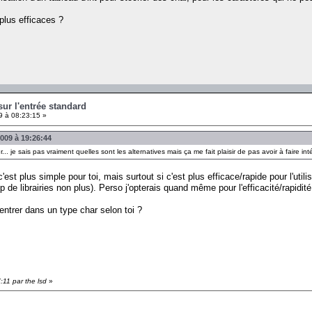
plus efficaces ?
 sur l'entrée standard
9 à 08:23:15 »
2009 à 19:26:44
r... je sais pas vraiment quelles sont les alternatives mais ça me fait plaisir de pas avoir à faire in
'est plus simple pour toi, mais surtout si c'est plus efficace/rapide pour l'utilis
p de librairies non plus). Perso j'opterais quand même pour l'efficacité/rapidi
ntrer dans un type char selon toi ?
:11 par the lsd
»