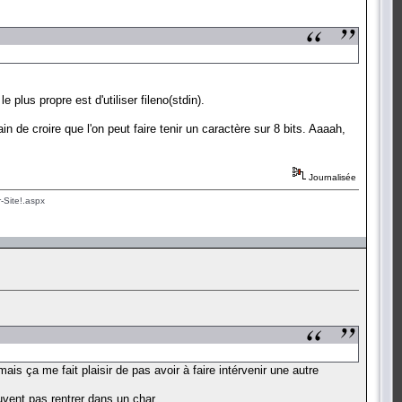
e plus propre est d'utiliser fileno(stdin).
n de croire que l'on peut faire tenir un caractère sur 8 bits. Aaaah,
Journalisée
-Site!.aspx
ais ça me fait plaisir de pas avoir à faire intérvenir une autre
euvent pas rentrer dans un char.