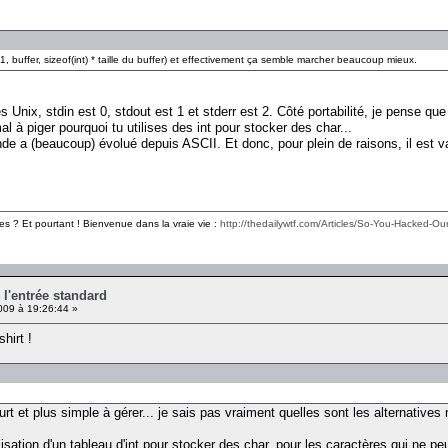
(1, buffer, sizeof(int) * taille du buffer) et effectivement ça semble marcher beaucoup mieux.
s Unix, stdin est 0, stdout est 1 et stderr est 2. Côté portabilité, je pense que l
mal à piger pourquoi tu utilises des int pour stocker des char...
nde a (beaucoup) évolué depuis ASCII. Et donc, pour plein de raisons, il est vai
.
es ? Et pourtant ! Bienvenue dans la vraie vie :
http://thedailywtf.com/Articles/So-You-Hacked-Our
r l'entrée standard
009 à 19:26:44 »
hirt !
rt et plus simple à gérer... je sais pas vraiment quelles sont les alternatives m
utilisation d'un tableau d'int pour stocker des char, pour les caractères qui ne p