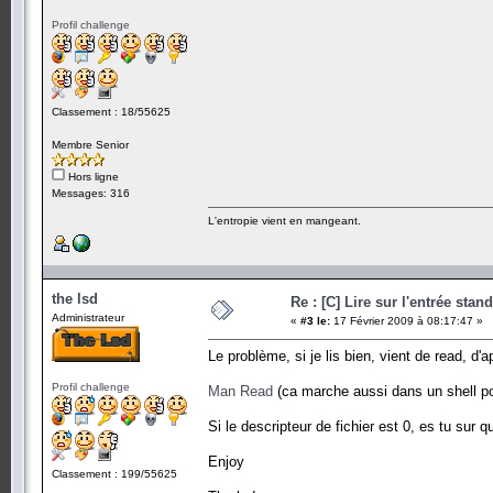
Profil challenge
Classement : 18/55625
Membre Senior
Hors ligne
Messages: 316
L'entropie vient en mangeant.
the lsd
Re : [C] Lire sur l'entrée stan
Administrateur
«
#3 le:
17 Février 2009 à 08:17:47 »
Le problème, si je lis bien, vient de read, d'
Profil challenge
Man Read
(ca marche aussi dans un shell p
Si le descripteur de fichier est 0, es tu sur qu
Enjoy
Classement : 199/55625