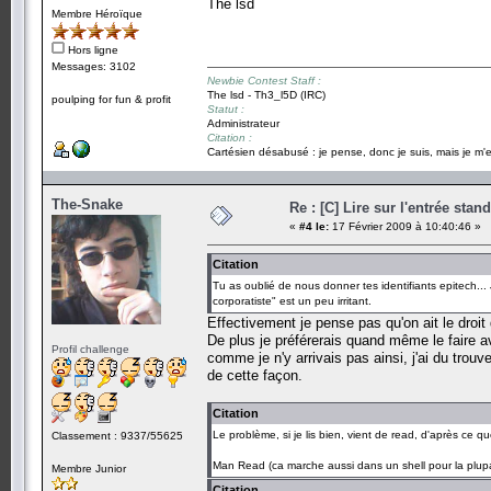
The lsd
Membre Héroïque
Hors ligne
Messages: 3102
Newbie Contest Staff :
The lsd - Th3_l5D (IRC)
poulping for fun & profit
Statut :
Administrateur
Citation :
Cartésien désabusé : je pense, donc je suis, mais je m'e
The-Snake
Re : [C] Lire sur l'entrée stan
«
#4 le:
17 Février 2009 à 10:40:46 »
Citation
Tu as oublié de nous donner tes identifiants epitech... 
corporatiste" est un peu irritant.
Effectivement je pense pas qu'on ait le droit d
De plus je préférerais quand même le faire a
Profil challenge
comme je n'y arrivais pas ainsi, j'ai du trouv
de cette façon.
Citation
Le problème, si je lis bien, vient de read, d'après ce q
Classement : 9337/55625
Man Read (ca marche aussi dans un shell pour la plu
Membre Junior
Citation