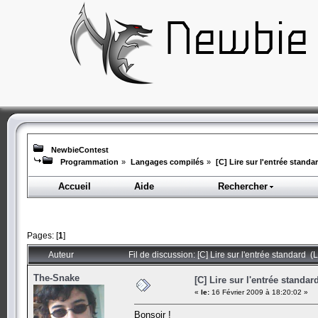
NewbieContest
Programmation
»
Langages compilés
»
[C] Lire sur l'entrée standa
Accueil
Aide
Rechercher
Pages: [
1
]
Auteur
Fil de discussion: [C] Lire sur l'entrée standard (
The-Snake
[C] Lire sur l'entrée standar
«
le:
16 Février 2009 à 18:20:02 »
Bonsoir !