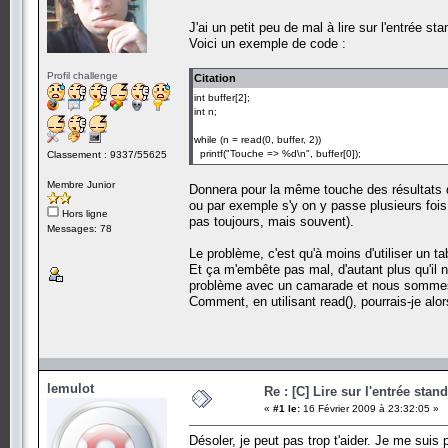
J'ai un petit peu de mal à lire sur l'entrée s
Voici un exemple de code :
Profil challenge
Citation
int buffer[2];
int n;
while (n = read(0, buffer, 2))
printf("Touche => %d\n", buffer[0]);
Classement : 9337/55625
Membre Junior
Donnera pour la même touche des résultats d
ou par exemple s'y on y passe plusieurs fois
Hors ligne
pas toujours, mais souvent).
Messages: 78
Le problème, c'est qu'à moins d'utiliser un tab
Et ça m'embête pas mal, d'autant plus qu'il 
problème avec un camarade et nous sommes 
Comment, en utilisant read(), pourrais-je alo
lemulot
Re : [C] Lire sur l'entrée stan
«
#1 le:
16 Février 2009 à 23:32:05 »
Désoler, je peut pas trop t'aider. Je me sui