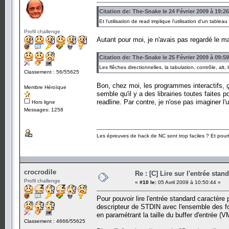
Citation de: The-Snake le 24 Février 2009 à 19:2
Et l'utilisation de read implique l'utilisation d'un tabl
Profil challenge
Autant pour moi, je n'avais pas regardé le m
Citation de: The-Snake le 25 Février 2009 à 09:5
Les flêches directionnelles, la tabulation, contrôle, alt,
Classement : 56/55625
Bon, chez moi, les programmes interactifs, ç
Membre Héroïque
semble qu'il y a des librairies toutes faites p
readline. Par contre, je n'ose pas imaginer l'
Hors ligne
Messages: 1258
Les épreuves de hack de NC sont trop faciles ? Et pourt
crocrodile
Re : [C] Lire sur l'entrée stan
Profil challenge
«
#10 le:
05 Avril 2009 à 10:50:44 »
Pour pouvoir lire l'entrée standard caractère 
descripteur de STDIN avec l'ensemble des 
en paramétrant la taille du buffer d'entrée (V
Classement : 4666/55625