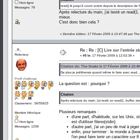
Hors ligne
read() lit jusqu'à count octets depuis le descripteur de 
Messages: 78
Après relecture du main, j'ai testé un read(1,
mieux.
C'est donc bien cela ?
«
Dernière édition: 17 Février 2009 à 10:47:46 par Th
_o_
Re : Re : [C] Lire sur l'entrée s
Relecteur
«
#5 le:
17 Février 2009 à 12:02:38 »
Citation de: The-Snake le 17 Février 2009 à 10:4
De plus je préférerais quand même le faire avec read...
Profil challenge
La question est : pourquoi ?
Citation
Après relecture du main, j'ai testé un read(1, buffer, s
Classement : 56/55625
Plusieurs remarques :
Membre Héroïque
d'une part, d'habitude, sur les Unix, st
est d'utiliser fileno(stdin).
Hors ligne
d'autre part, j'ai un peu de mal à piger
Messages: 1258
enfin, pour terminer : le monde a (bea
l'on peut faire tenir un caractère sur 