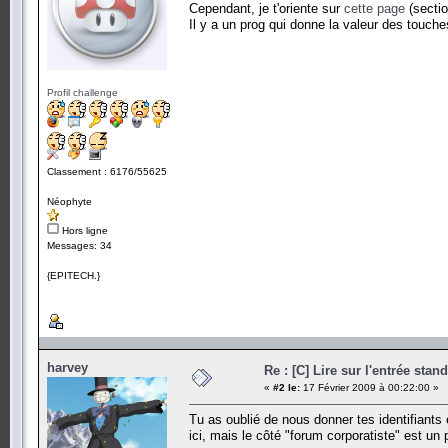
Cependant, je t'oriente sur
cette page
(secti
Il y a un prog qui donne la valeur des touches.
Profil challenge
Classement : 6176/55625
Néophyte
Hors ligne
Messages: 34
{EPITECH.}
harvey
Re : [C] Lire sur l'entrée stan
«
#2 le:
17 Février 2009 à 00:22:00 »
Tu as oublié de nous donner tes identifiants 
ici, mais le côté "forum corporatiste" est un p