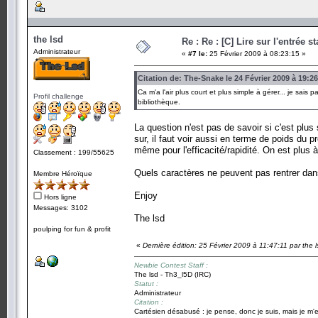
the lsd
Re : Re : [C] Lire sur l'entrée s
Administrateur
«
#7 le:
25 Février 2009 à 08:23:15 »
Citation de: The-Snake le 24 Février 2009 à 19:2
Ca m'a l'air plus court et plus simple à gérer... je sais 
Profil challenge
bibliothèque.
La question n'est pas de savoir si c'est plus s
sur, il faut voir aussi en terme de poids du p
même pour l'efficacité/rapidité. On est plus 
Classement : 199/55625
Quels caractères ne peuvent pas rentrer dans
Membre Héroïque
Enjoy
Hors ligne
Messages: 3102
The lsd
poulping for fun & profit
«
Dernière édition: 25 Février 2009 à 11:47:11 par the l
Newbie Contest Staff :
The lsd - Th3_l5D (IRC)
Statut :
Administrateur
Citation :
Cartésien désabusé : je pense, donc je suis, mais je m'e