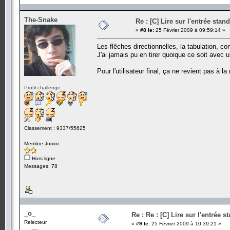
The-Snake
Re : [C] Lire sur l'entrée stan
«
#8 le:
25 Février 2009 à 09:59:14 »
Les flêches directionnelles, la tabulation, con
J'ai jamais pu en tirer quoique ce soit avec 
Pour l'utilisateur final, ça ne revient pas à 
Profil challenge
Classement : 9337/55625
Membre Junior
Hors ligne
Messages: 78
_o_
Re : Re : [C] Lire sur l'entrée s
Relecteur
«
#9 le:
25 Février 2009 à 10:39:21 »