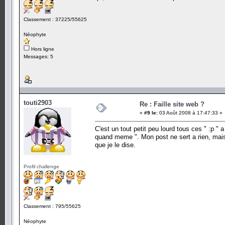
Classement : 37225/55625
Néophyte
Hors ligne
Messages: 5
touti2903
Re : Faille site web ?
«
#9 le:
03 Août 2008 à 17:47:33 »
C'est un tout petit peu lourd tous ces " :p 
quand meme ". Mon post ne sert a rien, mais je
que je le dise.
Profil challenge
Classement : 795/55625
Néophyte