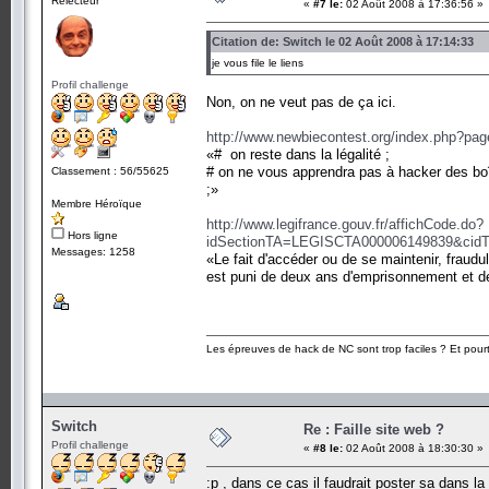
Relecteur
«
#7 le:
02 Août 2008 à 17:36:56 »
Citation de: Switch le 02 Août 2008 à 17:14:33
je vous file le liens
Profil challenge
Non, on ne veut pas de ça ici.
http://www.newbiecontest.org/index.php?pa
«# on reste dans la légalité ;
# on ne vous apprendra pas à hacker des boît
Classement : 56/55625
;»
Membre Héroïque
http://www.legifrance.gouv.fr/affichCode.do?
Hors ligne
idSectionTA=LEGISCTA000006149839&cid
Messages: 1258
«Le fait d'accéder ou de se maintenir, frau
est puni de deux ans d'emprisonnement et 
Les épreuves de hack de NC sont trop faciles ? Et pourt
Switch
Re : Faille site web ?
Profil challenge
«
#8 le:
02 Août 2008 à 18:30:30 »
:p , dans ce cas il faudrait poster sa dans la p