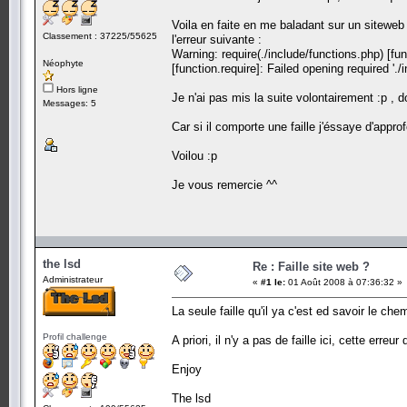
Voila en faite en me baladant sur un siteweb
Classement : 37225/55625
l'erreur suivante :
Warning: require(./include/functions.php) [func
Néophyte
[function.require]: Failed opening required '.
Hors ligne
Je n'ai pas mis la suite volontairement :p , d
Messages: 5
Car si il comporte une faille j'éssaye d'appr
Voilou :p
Je vous remercie ^^
the lsd
Re : Faille site web ?
Administrateur
«
#1 le:
01 Août 2008 à 07:36:32 »
La seule faille qu'il ya c'est ed savoir le ch
Profil challenge
A priori, il n'y a pas de faille ici, cette erreu
Enjoy
The lsd