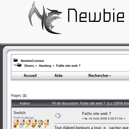
NewbieContest
Divers
»
Hacking
»
Faille site web ?
Accueil
Aide
Rechercher
Pages: [
1
]
Auteur
Fil de discussion: Faille site web ? (Lu 10856 foi
Switch
Faille site web ?
Profil challenge
«
le:
01 Août 2008 à 06:57:04 »
Tout d'abord bonjours a tous :p , sachez que