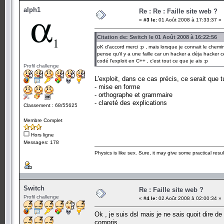
alph1
Re : Re : Faille site web ?
«
#3 le:
01 Août 2008 à 17:33:37 »
Citation de: Switch le 01 Août 2008 à 16:22:56
oK d'accord merci :p , mais lorsque je connait le chemin 
pense qu'il y a une faille car un hacker a déja hacker ce s
codé l'exploit en C++ , c'est tout ce que je ais :p
Profil challenge
L'exploit, dans ce cas précis, ce serait que 
- mise en forme
- orthographe et grammaire
- clareté des explications
Classement : 68/55625
Membre Complet
Hors ligne
Messages: 178
Physics is like sex. Sure, it may give some practical resu
Switch
Re : Faille site web ?
Profil challenge
«
#4 le:
02 Août 2008 à 02:00:34 »
Ok , je suis dsl mais je ne sais quoit dire de
compris.