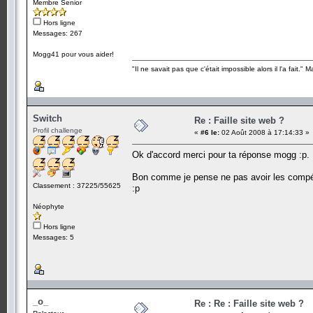
Membre Senior
Hors ligne
Messages: 267
Mogg41 pour vous aider!
"Il ne savait pas que c'était impossible alors il l'a fait." 
Switch
Re : Faille site web ?
Profil challenge
«
#6 le:
02 Août 2008 à 17:14:33 »
Ok d'accord merci pour ta réponse mogg :p.
Bon comme je pense ne pas avoir les compéten
Classement : 37225/55625
:p
Néophyte
Hors ligne
Messages: 5
_o_
Re : Re : Faille site web ?