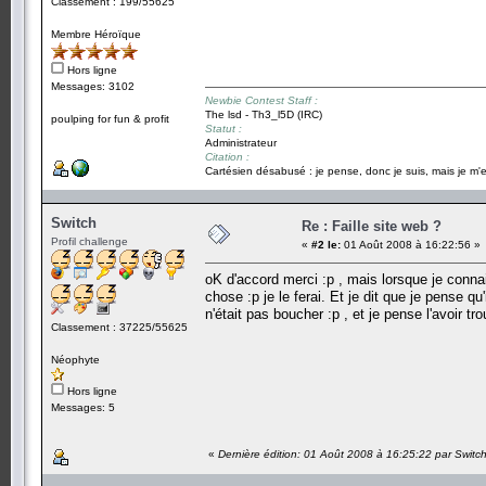
Classement : 199/55625
Membre Héroïque
Hors ligne
Messages: 3102
Newbie Contest Staff :
The lsd - Th3_l5D (IRC)
poulping for fun & profit
Statut :
Administrateur
Citation :
Cartésien désabusé : je pense, donc je suis, mais je m'e
Switch
Re : Faille site web ?
Profil challenge
«
#2 le:
01 Août 2008 à 16:22:56 »
oK d'accord merci :p , mais lorsque je connait
chose :p je le ferai. Et je dit que je pense qu
n'était pas boucher :p , et je pense l'avoir tro
Classement : 37225/55625
Néophyte
Hors ligne
Messages: 5
«
Dernière édition: 01 Août 2008 à 16:25:22 par Switc