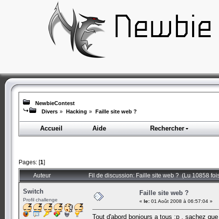
NewbieContest
Divers
»
Hacking
»
Faille site web ?
Accueil
Aide
Rechercher
Pages: [
1
]
Auteur
Fil de discussion: Faille site web ? (Lu 10858 foi
Switch
Faille site web ?
Profil challenge
«
le:
01 Août 2008 à 06:57:04 »
Tout d'abord bonjours a tous :p , sachez que