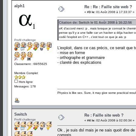
alph1
Re : Re : Faille site web ?
«
#3 le:
01 Août 2008 à 17:33:37 »
Citation de: Switch le 01 Août 2008 à 16:22:56
oK d'accord merci :p , mais lorsque je connait le chemin 
pense qu'il y a une faille car un hacker a déja hacker ce s
codé l'exploit en C++ , c'est tout ce que je ais :p
Profil challenge
L'exploit, dans ce cas précis, ce serait que 
- mise en forme
- orthographe et grammaire
- clareté des explications
Classement : 68/55625
Membre Complet
Hors ligne
Messages: 178
Physics is like sex. Sure, it may give some practical resu
Switch
Re : Faille site web ?
Profil challenge
«
#4 le:
02 Août 2008 à 02:00:34 »
Ok , je suis dsl mais je ne sais quoit dire de
compris.