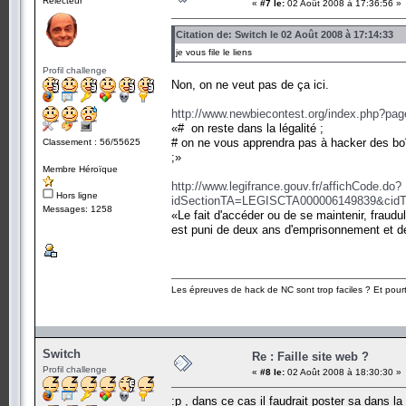
Relecteur
«
#7 le:
02 Août 2008 à 17:36:56 »
Citation de: Switch le 02 Août 2008 à 17:14:33
je vous file le liens
Profil challenge
Non, on ne veut pas de ça ici.
http://www.newbiecontest.org/index.php?pa
«# on reste dans la légalité ;
# on ne vous apprendra pas à hacker des boît
Classement : 56/55625
;»
Membre Héroïque
http://www.legifrance.gouv.fr/affichCode.do?
Hors ligne
idSectionTA=LEGISCTA000006149839&cid
Messages: 1258
«Le fait d'accéder ou de se maintenir, frau
est puni de deux ans d'emprisonnement et 
Les épreuves de hack de NC sont trop faciles ? Et pourt
Switch
Re : Faille site web ?
Profil challenge
«
#8 le:
02 Août 2008 à 18:30:30 »
:p , dans ce cas il faudrait poster sa dans la p