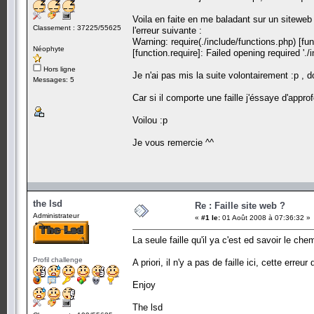
Voila en faite en me baladant sur un siteweb
Classement : 37225/55625
l'erreur suivante :
Warning: require(./include/functions.php) [func
Néophyte
[function.require]: Failed opening required '.
Hors ligne
Je n'ai pas mis la suite volontairement :p , d
Messages: 5
Car si il comporte une faille j'éssaye d'appr
Voilou :p
Je vous remercie ^^
the lsd
Re : Faille site web ?
Administrateur
«
#1 le:
01 Août 2008 à 07:36:32 »
La seule faille qu'il ya c'est ed savoir le ch
Profil challenge
A priori, il n'y a pas de faille ici, cette erreu
Enjoy
The lsd