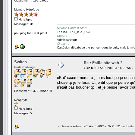
Classement : 199/55625
Membre Héroïque
Hors ligne
Messages: 3102
Newbie Contest Staff :
The lsd - Th3_l5D (IRC)
poulping for fun & profit
Statut :
Administrateur
Citation :
Cartésien désabusé : je pense, donc je suis, mais je m'e
Switch
Re : Faille site web ?
Profil challenge
«
#2 le:
01 Août 2008 à 16:22:56 »
oK d'accord merci :p , mais lorsque je connait
chose :p je le ferai. Et je dit que je pense qu
n'était pas boucher :p , et je pense l'avoir tro
Classement : 37225/55625
Néophyte
Hors ligne
Messages: 5
«
Dernière édition: 01 Août 2008 à 16:25:22 par Switc