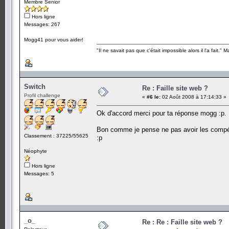
Membre Senior
Hors ligne
Messages: 267
Mogg41 pour vous aider!
"Il ne savait pas que c'était impossible alors il l'a fait." 
Switch
Re : Faille site web ?
Profil challenge
«
#6 le:
02 Août 2008 à 17:14:33 »
Ok d'accord merci pour ta réponse mogg :p.
Bon comme je pense ne pas avoir les compéten
Classement : 37225/55625
:p
Néophyte
Hors ligne
Messages: 5
_o_
Re : Re : Faille site web ?