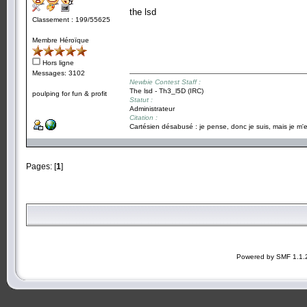
the lsd
Classement : 199/55625
Membre Héroïque
Hors ligne
Messages: 3102
Newbie Contest Staff :
The lsd - Th3_l5D (IRC)
poulping for fun & profit
Statut :
Administrateur
Citation :
Cartésien désabusé : je pense, donc je suis, mais je m'e
Pages: [
1
]
Powered by SMF 1.1.