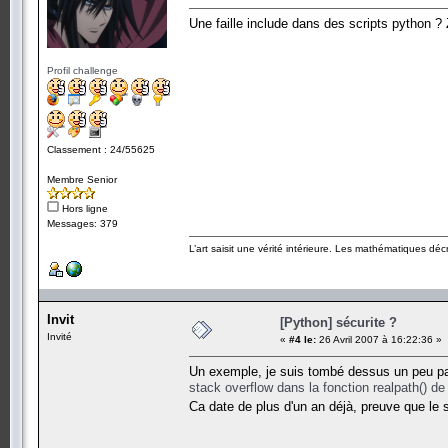
Une faille include dans des scripts python ? 
Profil challenge
Classement : 24/55625
Membre Senior
Hors ligne
Messages: 379
L’art saisit une vérité intérieure. Les mathématiques décr
Invit
[Python] sécurite ?
Invité
«
#4 le:
26 Avril 2007 à 16:22:36 »
Un exemple, je suis tombé dessus un peu pa
stack overflow dans la fonction realpath() d
Ca date de plus d'un an déjà, preuve que le 