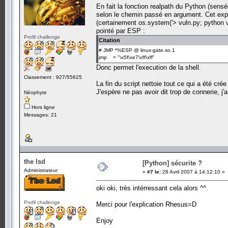
En fait la fonction realpath du Python (sensé
selon le chemin passé en argument. Cet explo
(certainement os.system('> vuln.py; python v
pointé par ESP :
Profil challenge
Citation
# JMP *%ESP @ linux-gate.so.1
jmp = "\x5f\xe7\xff\xff"
Donc permet l'execution de la shell.
Classement : 927/55625
La fin du script nettoie tout ce qui a été crée
J'espère ne pas avoir dit trop de connerie, j
Néophyte
Hors ligne
Messages: 21
the lsd
[Python] sécurite ?
Administrateur
«
#7 le:
28 Avril 2007 à 14:12:10 »
oki oki, très intérressant cela alors ^^.
Profil challenge
Merci pour l'explication Rhesus=D
Enjoy