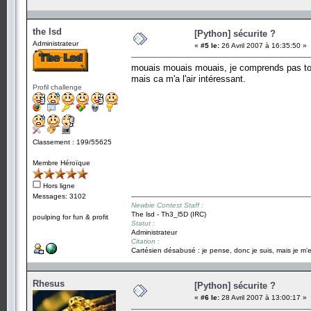
the lsd
[Python] sécurite ?
Administrateur
«
#5 le:
26 Avril 2007 à 16:35:50 »
mouais mouais mouais, je comprends pas tout 
mais ca m'a l'air intéressant.
Profil challenge
Classement : 199/55625
Membre Héroïque
Hors ligne
Messages: 3102
Newbie Contest Staff :
The lsd - Th3_l5D (IRC)
poulping for fun & profit
Statut :
Administrateur
Citation :
Cartésien désabusé : je pense, donc je suis, mais je m'e
Rhesus
[Python] sécurite ?
«
#6 le:
28 Avril 2007 à 13:00:17 »