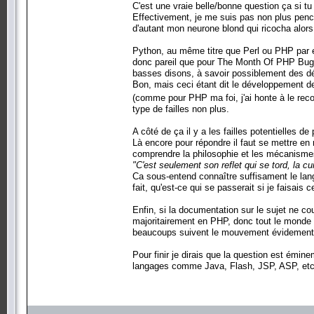
C'est une vraie belle/bonne question ça si 
Effectivement, je me suis pas non plus penché 
d'autant mon neurone blond qui ricocha alors p
Python, au même titre que Perl ou PHP par e
donc pareil que pour The Month Of PHP Bugs,
basses disons, à savoir possiblement des 
Bon, mais ceci étant dit le développement d
(comme pour PHP ma foi, j'ai honte à le rec
type de failles non plus.
A côté de ça il y a les failles potentielles de
Là encore pour répondre il faut se mettre e
comprendre la philosophie et les mécanisme
"C'est seulement son reflet qui se tord, la cui
Ca sous-entend connaître suffisament le lan
fait, qu'est-ce qui se passerait si je faisais
Enfin, si la documentation sur le sujet ne co
majoritairement en PHP, donc tout le monde s'
beaucoups suivent le mouvement évidement.
Pour finir je dirais que la question est émi
langages comme Java, Flash, JSP, ASP, etc.,