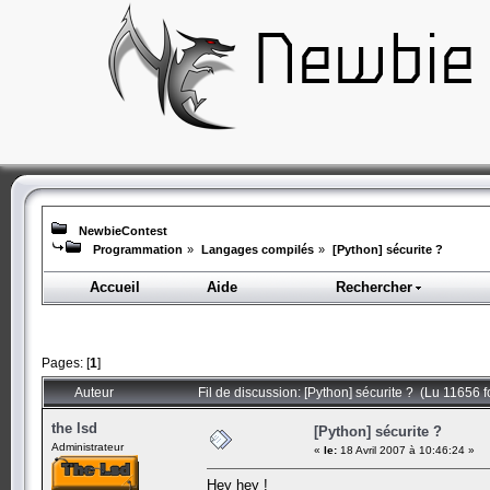
NewbieContest
Programmation
»
Langages compilés
»
[Python] sécurite ?
Accueil
Aide
Rechercher
Pages: [
1
]
Auteur
Fil de discussion: [Python] sécurite ? (Lu 11656 f
the lsd
[Python] sécurite ?
Administrateur
«
le:
18 Avril 2007 à 10:46:24 »
Hey hey !