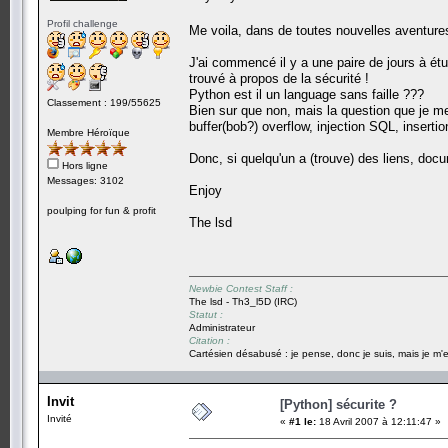
Profil challenge
Me voila, dans de toutes nouvelles aventure
J'ai commencé il y a une paire de jours à étu
trouvé à propos de la sécurité !
Python est il un language sans faille ???
Classement : 199/55625
Bien sur que non, mais la question que je me 
buffer(bob?) overflow, injection SQL, insertio
Membre Héroïque
Donc, si quelqu'un a (trouve) des liens, docum
Hors ligne
Messages: 3102
Enjoy
poulping for fun & profit
The lsd
Newbie Contest Staff :
The lsd - Th3_l5D (IRC)
Statut :
Administrateur
Citation :
Cartésien désabusé : je pense, donc je suis, mais je m'e
Invit
[Python] sécurite ?
Invité
«
#1 le:
18 Avril 2007 à 12:11:47 »