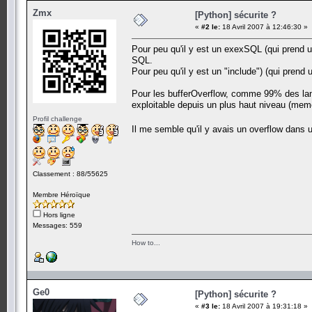
Zmx
[Python] sécurite ?
«
#2 le:
18 Avril 2007 à 12:46:30 »
Pour peu qu'il y est un exexSQL (qui prend un
SQL.
Pour peu qu'il y est un "include") (qui prend u
Pour les bufferOverflow, comme 99% des langa
exploitable depuis un plus haut niveau (meme
Profil challenge
Il me semble qu'il y avais un overflow dans 
Classement : 88/55625
Membre Héroïque
Hors ligne
Messages: 559
How to...
Ge0
[Python] sécurite ?
«
#3 le:
18 Avril 2007 à 19:31:18 »