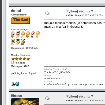
the lsd
[Python] sécurite ?
Administrateur
«
#5 le:
26 Avril 2007 à 16:35:50 »
mouais mouais mouais, je comprends pas tout 
mais ca m'a l'air intéressant.
Profil challenge
Classement : 199/55625
Membre Héroïque
Hors ligne
Messages: 3102
Newbie Contest Staff :
The lsd - Th3_l5D (IRC)
poulping for fun & profit
Statut :
Administrateur
Citation :
Cartésien désabusé : je pense, donc je suis, mais je m'e
Rhesus
[Python] sécurite ?
«
#6 le:
28 Avril 2007 à 13:00:17 »