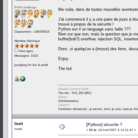
Profil challenge
Me voila, dans de toutes nouvelles aventure
J'ai commencé il y a une paire de jours à étu
trouvé à propos de la sécurité !
Python est il un language sans faille ???
Classement : 199/55625
Bien sur que non, mais la question que je me 
buffer(bob?) overflow, injection SQL, insertio
Membre Héroïque
Donc, si quelqu'un a (trouve) des liens, docum
Hors ligne
Messages: 3102
Enjoy
poulping for fun & profit
The lsd
Newbie Contest Staff :
The lsd - Th3_l5D (IRC)
Statut :
Administrateur
Citation :
Cartésien désabusé : je pense, donc je suis, mais je m'e
Invit
[Python] sécurite ?
Invité
«
#1 le:
18 Avril 2007 à 12:11:47 »