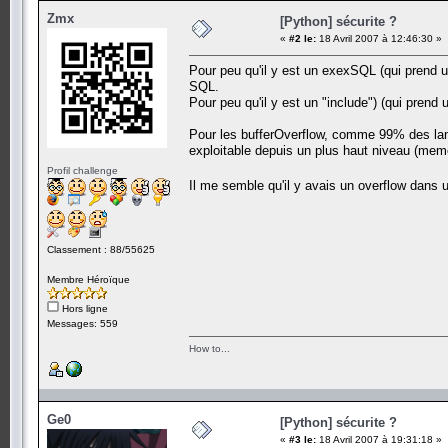
Zmx
[Python] sécurite ?
«
#2 le:
18 Avril 2007 à 12:46:30 »
Pour peu qu'il y est un exexSQL (qui prend un
SQL.
Pour peu qu'il y est un "include") (qui prend u
Pour les bufferOverflow, comme 99% des langa
exploitable depuis un plus haut niveau (meme
Profil challenge
Il me semble qu'il y avais un overflow dans 
Classement : 88/55625
Membre Héroïque
Hors ligne
Messages: 559
How to...
Ge0
[Python] sécurite ?
«
#3 le:
18 Avril 2007 à 19:31:18 »