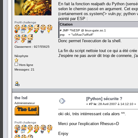
En fait la fonction realpath du Python (sensé
selon le chemin passé en argument. Cet explo
(certainement os.system('> vuln.py; python v
pointé par ESP :
Profil challenge
Citation
# JMP *%ESP @ linux-gate.so.1
jmp = "\x5f\xe7\xff\xff"
Donc permet l'execution de la shell.
Classement : 927/55625
La fin du script nettoie tout ce qui a été crée
J'espère ne pas avoir dit trop de connerie, j
Néophyte
Hors ligne
Messages: 21
the lsd
[Python] sécurite ?
Administrateur
«
#7 le:
28 Avril 2007 à 14:12:10 »
oki oki, très intérressant cela alors ^^.
Profil challenge
Merci pour l'explication Rhesus=D
Enjoy