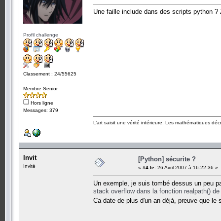
Une faille include dans des scripts python ? 
Profil challenge
Classement : 24/55625
Membre Senior
Hors ligne
Messages: 379
L’art saisit une vérité intérieure. Les mathématiques décr
Invit
[Python] sécurite ?
Invité
«
#4 le:
26 Avril 2007 à 16:22:36 »
Un exemple, je suis tombé dessus un peu pa
stack overflow dans la fonction realpath() d
Ca date de plus d'un an déjà, preuve que le 