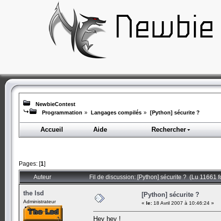
NewbieContest
Programmation
»
Langages compilés
»
[Python] sécurite ?
Accueil
Aide
Rechercher
Pages: [
1
]
Auteur
Fil de discussion: [Python] sécurite ? (Lu 11661 f
the lsd
[Python] sécurite ?
Administrateur
«
le:
18 Avril 2007 à 10:46:24 »
Hey hey !