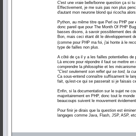
C'est une vraie belle/bonne question ça si 
Effectivement, je me suis pas non plus penché 
d'autant mon neurone blond qui ricocha alors p
Python, au même titre que Perl ou PHP par e
donc pareil que pour The Month Of PHP Bugs,
basses disons, à savoir possiblement des 
Bon, mais ceci étant dit le développement d
(comme pour PHP ma foi, j'ai honte à le rec
type de failles non plus.
A côté de ça il y a les failles potentielles de
Là encore pour répondre il faut se mettre e
comprendre la philosophie et les mécanisme
"C'est seulement son reflet qui se tord, la cui
Ca sous-entend connaître suffisament le lan
fait, qu'est-ce qui se passerait si je faisais
Enfin, si la documentation sur le sujet ne co
majoritairement en PHP, donc tout le monde s'
beaucoups suivent le mouvement évidement.
Pour finir je dirais que la question est émi
langages comme Java, Flash, JSP, ASP, etc.,