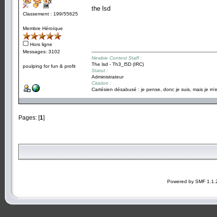
the lsd
Classement : 199/55625
Membre Héroïque
Hors ligne
Messages: 3102
Newbie Contest Staff :
The lsd - Th3_l5D (IRC)
poulping for fun & profit
Statut :
Administrateur
Citation :
Cartésien désabusé : je pense, donc je suis, mais je m'e
Pages: [
1
]
Powered by SMF 1.1.