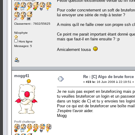
Petite question existentielle venue du fin fo
Pour coder concretement un soft de bruteforc
lui envoyer une série de mdp à tester ?
Classement : 7602/55625
A moins qu'il ne faille creer son propre ssh cl
Néophyte
Ce point me parait important étant donné que
mais que faut-il en faire ensuite ? :p
Hors ligne
Messages: 5
Amicalement tousa
mogg41
Re : [C] Algo de brute force
«
#23 le:
16 Juin 2008 à 22:19:51 »
Je ne suis pas expert en bruteforcing mais 
tu veuilles bruteforcer un login et un passwo
dans un topic de C) et tu y envoies tes logi
Pour ce qui est de bruteforcer une boîte mai
J'espère t'avoir aider.
Mogg
Profil challenge