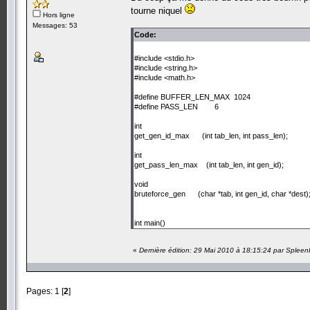
tourne niquel
Hors ligne
Messages: 53
Code:
#include <stdio.h>
#include <string.h>
#include <math.h>
#define BUFFER_LEN_MAX 1024
#define PASS_LEN 6
int
get_gen_id_max (int tab_len, int pass_len);
int
get_pass_len_max (int tab_len, int gen_id);
void
bruteforce_gen (char *tab, int gen_id, char *dest)
int main()
{
char tab[] = "012345",
«
Dernière édition: 29 Mai 2010 à 18:15:24 par Spleen
output[BUFFER_LEN_MAX];
int tab_len = strlen(tab),
gen_id_max = get_gen_id_max(tab_len, PASS_
Pages:
1
[
2
]
i;
printf("Nombre de caract\x8Ares : %d \n", tab_len)