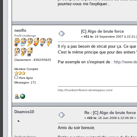
pourriez-vous me l'expliquer...
// on fait toute les lettres
while(code[longueur-1] <= end)
{
i = 0; // init indice
while(code[i] > end && code[i+1] != 0)
{
neoflo
[C] Algo de brute force
code[i] = begin;
Profil challenge
code[++i]++;
«
#21 le:
19 Septembre 2007 à 22:21:
if((code[i] == ('9'+1)) && (err == 0
Il n'y a pas besoin de strcat pour ça. Ce que
if((code[i] == ('Z'+1)) && (err == 0
C'est le même principe que pour des entiers
if((code[i] == ('9'+1)) && (err == 1)
}
Classement : 8362/55625
Par exemple en s'inspirant de :
http://www.d
Membre Complet
code[0]++;
}
Hors ligne
}
Messages: 171
return 1;
}
http://humbert-florent.developpez.com/
Deamos10
Re : [C] Algo de brute force
«
#22 le:
16 Juin 2008 à 22:06:39 »
Amis du soir bonsoir,
Profil challenge