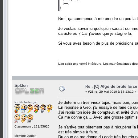
i++;
}
Bref, ça commence à me prendre un peu la tê
Je voulais savoir si quelqu'un saurait commen
caractères ? Car j'avoue que je stagne là.
Si vous avez besoin de plus de précisions su
L’art saisit une vérité intérieure. Les mathématiques décr
Spl3en
Re : [C] Algo de brute force
«
#26 le:
29 Mai 2010 à 18:13:12 »
Je déterre un très vieux topic, mais bon, pui
Profil challenge
En réponse à Geo, j'ai essayé de faire ce q
J'ai repris ton idée de compteur, et évité d'un
Ca me donne ça ... Avec une grosse optimisa
Classement : 121/55625
Je n'arrive tout bêtement pas à récupérer
la
est très simple à faire...
Membre Junior
Du coup ça me donne du code très bourrin pou