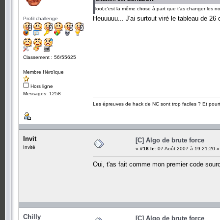
lool,c'est la même chose à part que t'as changer les no
Heuuuuu... J'ai surtout viré le tableau de 26 
Profil challenge
Classement : 56/55625
Membre Héroïque
Hors ligne
Messages: 1258
Les épreuves de hack de NC sont trop faciles ? Et pourt
Invit
[C] Algo de brute force
Invité
«
#16 le:
07 Août 2007 à 19:21:20 »
Oui, t'as fait comme mon premier code source qu
Chilly
[C] Algo de brute force