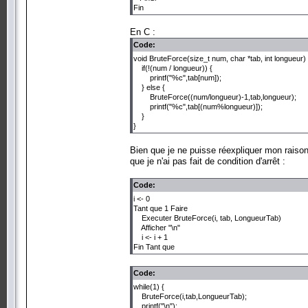
Fin
En C :
Code:
void BruteForce(size_t num, char *tab, int longueur) 
if(!(num / longueur)) {
printf("%c",tab[num]);
} else {
BruteForce((num/longueur)-1,tab,longueur);
printf("%c",tab[(num%longueur)]);
}
}
Bien que je ne puisse réexpliquer mon raiso
que je n'ai pas fait de condition d'arrêt :
Code:
i <- 0
Tant que 1 Faire
Executer BruteForce(i, tab, LongueurTab)
Afficher "\n"
i <- i + 1
Fin Tant que
Code:
while(1) {
BruteForce(i,tab,LongueurTab);
printf("\n");