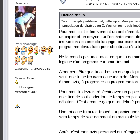
Relecteur
«
#17 le:
07 Août 2007 à 19:39:53 »
Citation de: _o_
C'est un simple problème d'algorithmique. Mais j'ai pe
manipulation de chaînes en C, c'est un pré-requis impé
Pour moi c'est effectivement un problème d'al
un papier et un crayon sur l'enchaînement de
instructions en pseudo-langage, par exemple
Profil challenge
programme devra faire pour aboutir au résulta
Ne le prends pas mal, mais ce que tu demand
logique d'un programmeur pour l'instant.
Classement : 293/55625
Alors peut être que tu as besoin que quelqu'un
seul, que tu ne trouveras aucune aide. Mais t
Membre Senior
à mon avis, à progresser en programmation.
Hors ligne
Pour moi, tu devrais réfléchir avec un papier
Messages: 307
question de tout coder tout le temps en pass
débutant. C'est comme ça que j'ai débuté per
Une fois que tu auras trouvé sur papier une sui
sera temps de voir comment on manipule les
Après c'est mon avis personnel qui n'engage