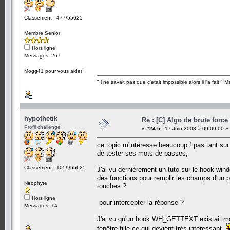
Classement : 477/55625
Membre Senior
Hors ligne
Messages: 267
Mogg41 pour vous aider!
"Il ne savait pas que c'était impossible alors il l'a fait." 
hypothetik
Re : [C] Algo de brute force
Profil challenge
«
#24 le:
17 Juin 2008 à 09:09:00 »
ce topic m'intéresse beaucoup ! pas tant sur 
de tester ses mots de passes;
Classement : 1059/55625
J'ai vu dernièrement un tuto sur le hook win
des fonctions pour remplir les champs d'un 
Néophyte
touches ?
Hors ligne
pour intercepter la réponse ?
Messages: 14
J'ai vu qu'un hook WH_GETTEXT existait mais
fenêtre fille ce qui devient très intéressant