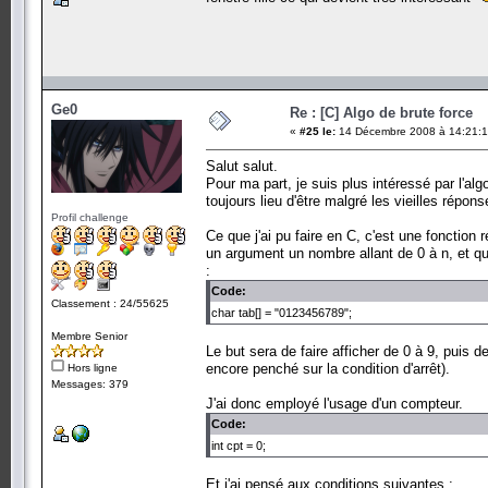
Ge0
Re : [C] Algo de brute force
«
#25 le:
14 Décembre 2008 à 14:21:1
Salut salut.
Pour ma part, je suis plus intéressé par l'alg
toujours lieu d'être malgré les vieilles répons
Profil challenge
Ce que j'ai pu faire en C, c'est une fonction 
un argument un nombre allant de 0 à n, et qui 
:
Code:
Classement : 24/55625
char tab[] = "0123456789";
Membre Senior
Le but sera de faire afficher de 0 à 9, puis d
encore penché sur la condition d'arrêt).
Hors ligne
Messages: 379
J'ai donc employé l'usage d'un compteur.
Code:
int cpt = 0;
Et j'ai pensé aux conditions suivantes :