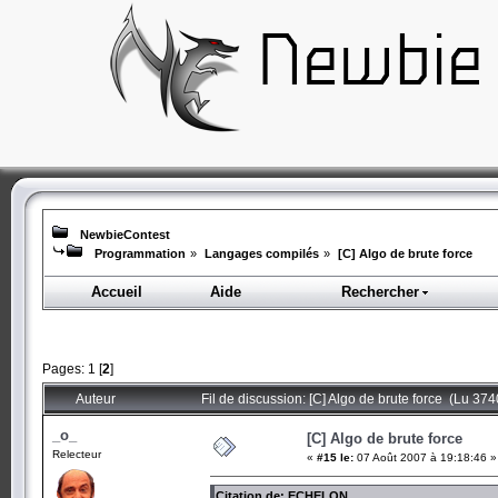
NewbieContest
Programmation
»
Langages compilés
»
[C] Algo de brute force
Accueil
Aide
Rechercher
Pages:
1
[
2
]
Auteur
Fil de discussion: [C] Algo de brute force (Lu 374
_o_
[C] Algo de brute force
Relecteur
«
#15 le:
07 Août 2007 à 19:18:46 »
Citation de: ECHELON