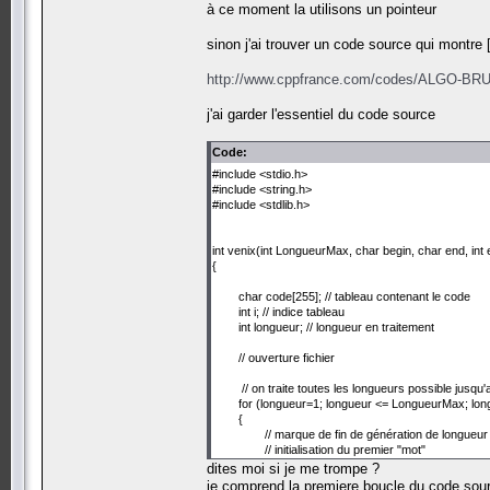
à ce moment la utilisons un pointeur
sinon j'ai trouver un code source qui montre 
http://www.cppfrance.com/codes/ALGO-B
j'ai garder l'essentiel du code source
Code:
#include <stdio.h>
#include <string.h>
#include <stdlib.h>
int venix(int LongueurMax, char begin, char end, int 
{
char code[255]; // tableau contenant le code
int i; // indice tableau
int longueur; // longueur en traitement
// ouverture fichier
// on traite toutes les longueurs possible jusq
for (longueur=1; longueur <= LongueurMax; lo
{
// marque de fin de génération de longueur
// initialisation du premier "mot"
for (i=0; i < longueur; code[i++] = begin)
dites moi si je me trompe ?
code[longueur] = 0;
je comprend la premiere boucle du code sourc