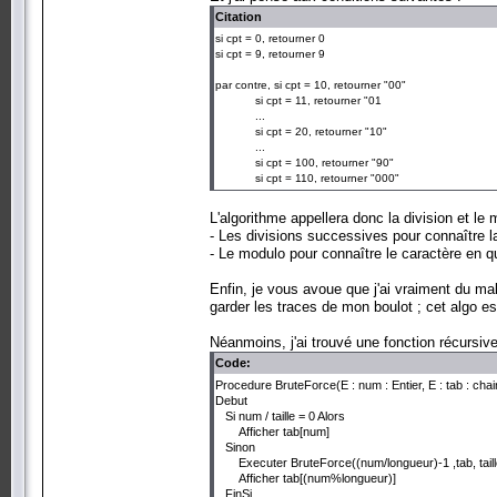
Citation
si cpt = 0, retourner 0
si cpt = 9, retourner 9
par contre, si cpt = 10, retourner "00"
si cpt = 11, retourner "01
...
si cpt = 20, retourner "10"
...
si cpt = 100, retourner "90"
si cpt = 110, retourner "000"
L'algorithme appellera donc la division et le 
- Les divisions successives pour connaître la
- Le modulo pour connaître le caractère en q
Enfin, je vous avoue que j'ai vraiment du mal 
garder les traces de mon boulot ; cet algo es
Néanmoins, j'ai trouvé une fonction récursive
Code:
Procedure BruteForce(E : num : Entier, E : tab : chaine
Debut
Si num / taille = 0 Alors
Afficher tab[num]
Sinon
Executer BruteForce((num/longueur)-1 ,tab, taill
Afficher tab[(num%longueur)]
FinSi