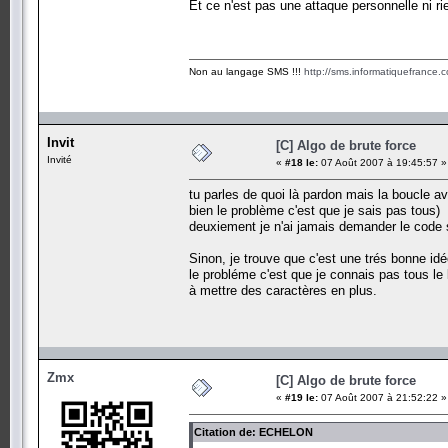
Et ce n'est pas une attaque personnelle ni r
Non au langage SMS !!!
http://sms.informatiquefrance.
Invit
[C] Algo de brute force
Invité
«
#18 le:
07 Août 2007 à 19:45:57 »
tu parles de quoi là pardon mais la boucle av
bien le problème c'est que je sais pas tous)
deuxiement je n'ai jamais demander le code s
Sinon, je trouve que c'est une trés bonne idée
le probléme c'est que je connais pas tous le
à mettre des caractères en plus.
Zmx
[C] Algo de brute force
«
#19 le:
07 Août 2007 à 21:52:22 »
Citation de: ECHELON