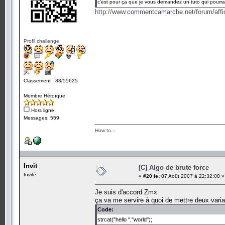
c'est pour ça que je vous demandez un tuto qui pourra
http://www.commentcamarche.net/forum/affi
Profil challenge
Classement : 88/55625
Membre Héroïque
Hors ligne
Messages: 559
How to...
Invit
[C] Algo de brute force
Invité
«
#20 le:
07 Août 2007 à 22:32:08 »
Je suis d'accord Zmx
ça va me servire à quoi de mettre deux vari
Code:
strcat("hello ","world");