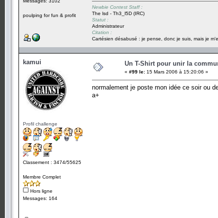
Messages: 3102
Newbie Contest Staff :
The lsd - Th3_l5D (IRC)
poulping for fun & profit
Statut :
Administrateur
Citation :
Cartésien désabusé : je pense, donc je suis, mais je m'e
kamui
Un T-Shirt pour unir la commu
«
#99 le:
15 Mars 2006 à 15:20:06 »
normalement je poste mon idée ce soir ou d
a+
Profil challenge
Classement : 3474/55625
Membre Complet
Hors ligne
Messages: 164