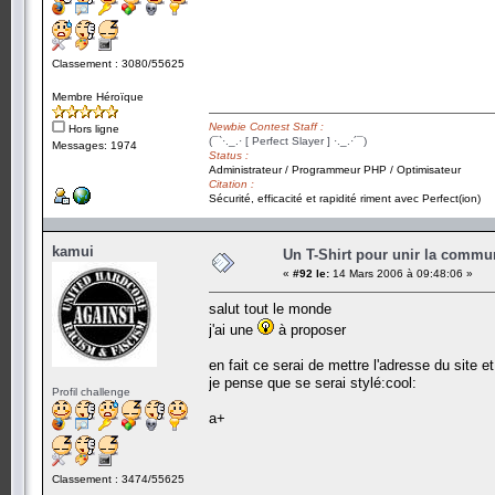
Classement : 3080/55625
Membre Héroïque
Newbie Contest Staff :
Hors ligne
(¯`·._.· [ Perfect Slayer ] ·._.·´¯)
Messages: 1974
Status :
Administrateur / Programmeur PHP / Optimisateur
Citation :
Sécurité, efficacité et rapidité riment avec Perfect(ion)
kamui
Un T-Shirt pour unir la commu
«
#92 le:
14 Mars 2006 à 09:48:06 »
salut tout le monde
j'ai une
à proposer
en fait ce serai de mettre l'adresse du site et
je pense que se serai stylé:cool:
Profil challenge
a+
Classement : 3474/55625