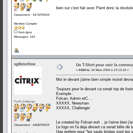
bien sur c'est fait avec Paint donc la résoluti
Classement : 3474/55625
Membre Complet
Hors ligne
Messages: 164
sgtkinchloe
Un T-Shirt pour unir la commu
«
#104 le:
16 Mars 2006 à 15:13:18 »
Moi le devant j'aime bien simple nickel devrai
Toujours pour le devant ca serait top de fou
Exemple :
Folcan, Admin etC....
Profil challenge
XXXXX, Newsman
XXXXX, Challenger
Le created by Folcan euh .. je t'aime bien j'ai
Classement : 4468/55625
Le logo on l'a deja devant ca serait bête de 
Une prefere pour "les seuls limites sont les 