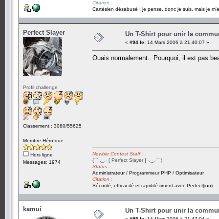
Citation :
Cartésien désabusé : je pense, donc je suis, mais je m'e
Perfect Slayer
Un T-Shirt pour unir la commu
«
#94 le:
14 Mars 2006 à 21:40:07 »
Ouais normalement.. Pourquoi, il est pas be
Profil challenge
Classement : 3080/55625
Membre Héroïque
Newbie Contest Staff :
Hors ligne
(¯`·._.· [ Perfect Slayer ] ·._.·´¯)
Messages: 1974
Status :
Administrateur / Programmeur PHP / Optimisateur
Citation :
Sécurité, efficacité et rapidité riment avec Perfect(ion)
kamui
Un T-Shirt pour unir la commu
«
#95 le:
14 Mars 2006 à 21:47:04 »