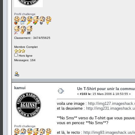
Profil challenge
Classement : 3474/55625
Membre Complet
Hors ligne
Messages: 164
kamui
Un T-Shirt pour unir la commu
«
#103 le:
15 Mars 2006 à 18:53:55 »
voila une image :
http://img127.imageshack
et la deuxieme :
http://img231.imageshack.
**No Sms** verso du T-shirt que vous pouvez
vous en pencez **No Sms**?
Profil challenge
et là, le recto :
http://img93.imageshack.us/i