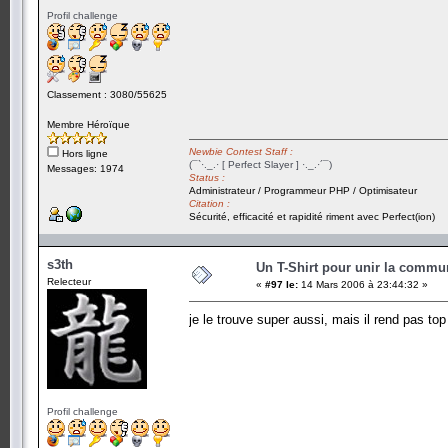
Profil challenge
Classement : 3080/55625
Membre Héroïque
Newbie Contest Staff :
Hors ligne
(¯`·._.· [ Perfect Slayer ] ·._.·´¯)
Messages: 1974
Status :
Administrateur / Programmeur PHP / Optimisateur
Citation :
Sécurité, efficacité et rapidité riment avec Perfect(ion)
s3th
Un T-Shirt pour unir la commu
Relecteur
«
#97 le:
14 Mars 2006 à 23:44:32 »
je le trouve super aussi, mais il rend pas to
Profil challenge