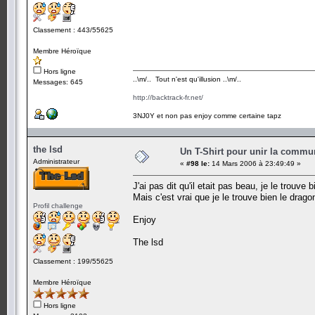
Classement : 443/55625
Membre Héroïque
Hors ligne
..\m/.. Tout n'est qu'illusion ..\m/..
Messages: 645
http://backtrack-fr.net/
3NJ0Y et non pas enjoy comme certaine tapz
the lsd
Un T-Shirt pour unir la commu
Administrateur
«
#98 le:
14 Mars 2006 à 23:49:49 »
J'ai pas dit qu'il etait pas beau, je le trouve
Mais c'est vrai que je le trouve bien le drago
Profil challenge
Enjoy
The lsd
Classement : 199/55625
Membre Héroïque
Hors ligne