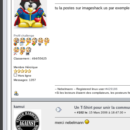
tu la postes sur imageshack.us par exemple p
Profil challenge
Classement : 494/55625
Membre Héroïque
Hors ligne
Messages: 1357
-- Nebelmann -- Registered linux user
#429186
«Si les lecteurs étaient des compilateurs, les posteurs fe
kamui
Un T-Shirt pour unir la commu
«
#102 le:
15 Mars 2006 à 18:47:30 »
merci nebelmann