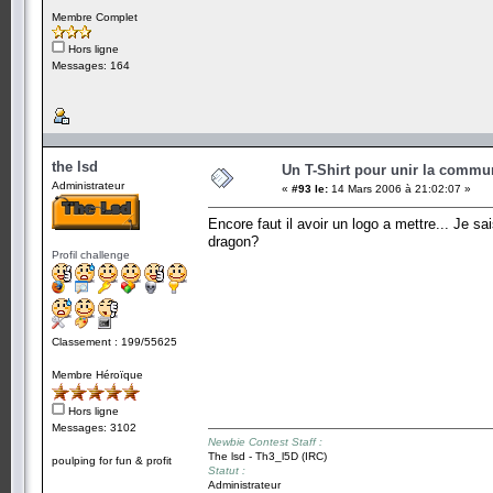
Membre Complet
Hors ligne
Messages: 164
the lsd
Un T-Shirt pour unir la commu
Administrateur
«
#93 le:
14 Mars 2006 à 21:02:07 »
Encore faut il avoir un logo a mettre... Je sais
dragon?
Profil challenge
Classement : 199/55625
Membre Héroïque
Hors ligne
Messages: 3102
Newbie Contest Staff :
The lsd - Th3_l5D (IRC)
poulping for fun & profit
Statut :
Administrateur