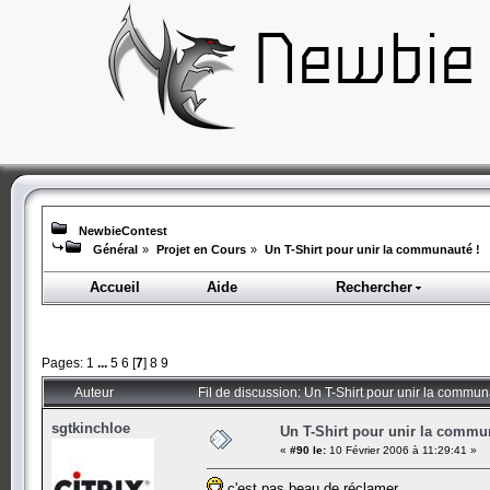
NewbieContest
Général
»
Projet en Cours
»
Un T-Shirt pour unir la communauté !
Accueil
Aide
Rechercher
Pages:
1
...
5
6
[
7
]
8
9
Auteur
Fil de discussion: Un T-Shirt pour unir la commun
sgtkinchloe
Un T-Shirt pour unir la commu
«
#90 le:
10 Février 2006 à 11:29:41 »
c'est pas beau de réclamer