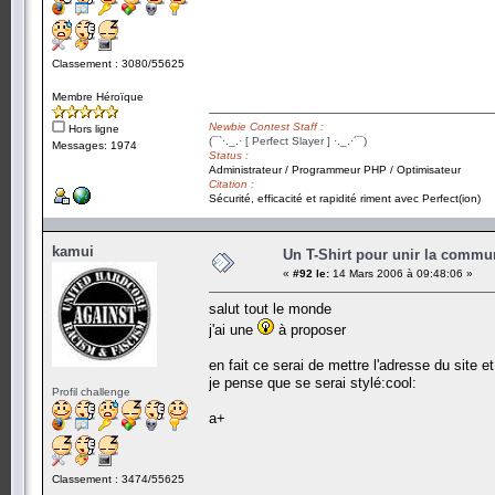
Classement : 3080/55625
Membre Héroïque
Newbie Contest Staff :
Hors ligne
(¯`·._.· [ Perfect Slayer ] ·._.·´¯)
Messages: 1974
Status :
Administrateur / Programmeur PHP / Optimisateur
Citation :
Sécurité, efficacité et rapidité riment avec Perfect(ion)
kamui
Un T-Shirt pour unir la commu
«
#92 le:
14 Mars 2006 à 09:48:06 »
salut tout le monde
j'ai une
à proposer
en fait ce serai de mettre l'adresse du site et
je pense que se serai stylé:cool:
Profil challenge
a+
Classement : 3474/55625