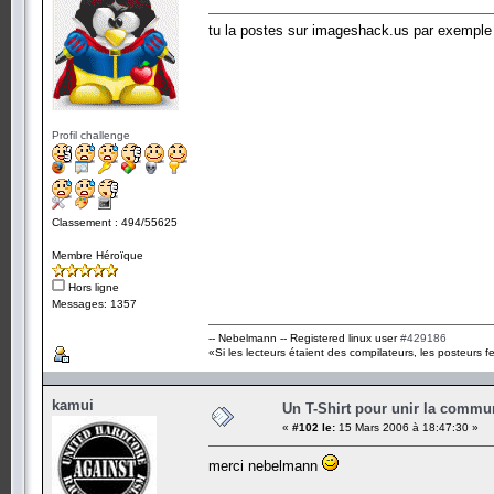
tu la postes sur imageshack.us par exemple p
Profil challenge
Classement : 494/55625
Membre Héroïque
Hors ligne
Messages: 1357
-- Nebelmann -- Registered linux user
#429186
«Si les lecteurs étaient des compilateurs, les posteurs fe
kamui
Un T-Shirt pour unir la commu
«
#102 le:
15 Mars 2006 à 18:47:30 »
merci nebelmann