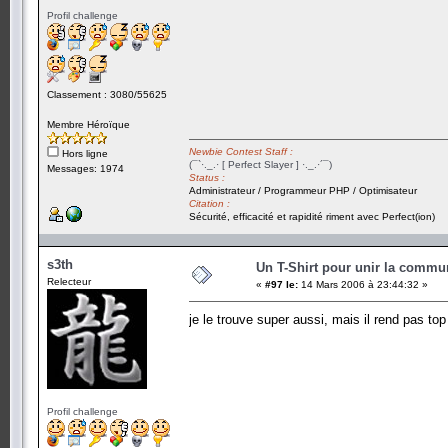
Profil challenge
Classement : 3080/55625
Membre Héroïque
Newbie Contest Staff :
Hors ligne
(¯`·._.· [ Perfect Slayer ] ·._.·´¯)
Messages: 1974
Status :
Administrateur / Programmeur PHP / Optimisateur
Citation :
Sécurité, efficacité et rapidité riment avec Perfect(ion)
s3th
Un T-Shirt pour unir la commu
Relecteur
«
#97 le:
14 Mars 2006 à 23:44:32 »
je le trouve super aussi, mais il rend pas to
Profil challenge