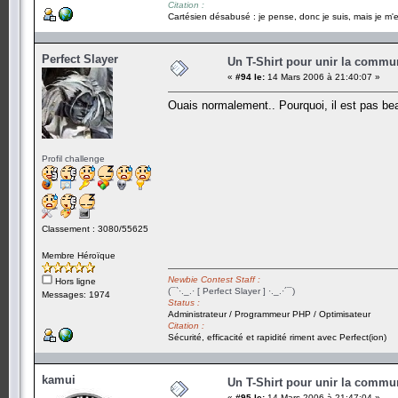
Citation :
Cartésien désabusé : je pense, donc je suis, mais je m'e
Perfect Slayer
Un T-Shirt pour unir la commu
«
#94 le:
14 Mars 2006 à 21:40:07 »
Ouais normalement.. Pourquoi, il est pas be
Profil challenge
Classement : 3080/55625
Membre Héroïque
Newbie Contest Staff :
Hors ligne
(¯`·._.· [ Perfect Slayer ] ·._.·´¯)
Messages: 1974
Status :
Administrateur / Programmeur PHP / Optimisateur
Citation :
Sécurité, efficacité et rapidité riment avec Perfect(ion)
kamui
Un T-Shirt pour unir la commu
«
#95 le:
14 Mars 2006 à 21:47:04 »