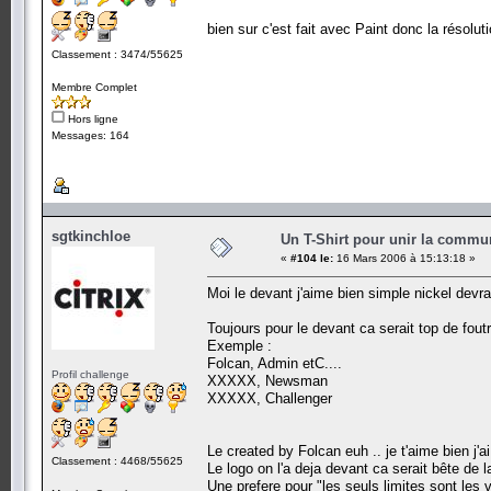
bien sur c'est fait avec Paint donc la résoluti
Classement : 3474/55625
Membre Complet
Hors ligne
Messages: 164
sgtkinchloe
Un T-Shirt pour unir la commu
«
#104 le:
16 Mars 2006 à 15:13:18 »
Moi le devant j'aime bien simple nickel devrai
Toujours pour le devant ca serait top de fou
Exemple :
Folcan, Admin etC....
Profil challenge
XXXXX, Newsman
XXXXX, Challenger
Le created by Folcan euh .. je t'aime bien j'ai
Classement : 4468/55625
Le logo on l'a deja devant ca serait bête de 
Une prefere pour "les seuls limites sont les 