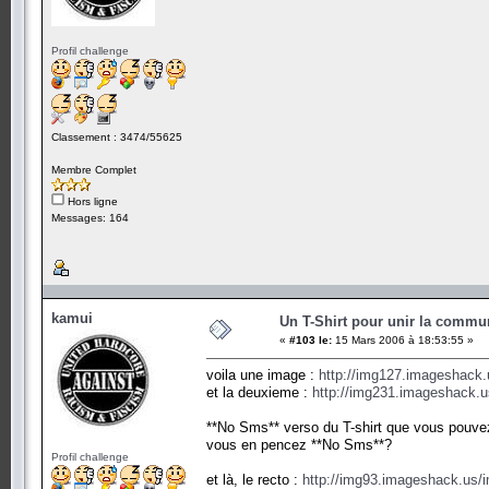
Profil challenge
Classement : 3474/55625
Membre Complet
Hors ligne
Messages: 164
kamui
Un T-Shirt pour unir la commu
«
#103 le:
15 Mars 2006 à 18:53:55 »
voila une image :
http://img127.imageshack
et la deuxieme :
http://img231.imageshack.
**No Sms** verso du T-shirt que vous pouvez
vous en pencez **No Sms**?
Profil challenge
et là, le recto :
http://img93.imageshack.us/i