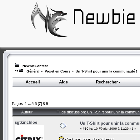
NewbieContest
Général
»
Projet en Cours
»
Un T-Shirt pour unir la communauté !
Accueil
Aide
Rechercher
Pages:
1
...
5
6
[
7
]
8
9
Auteur
Fil de discussion: Un T-Shirt pour unir la commun
sgtkinchloe
Un T-Shirt pour unir la commu
«
#90 le:
10 Février 2006 à 11:29:41 »
c'est pas beau de réclamer