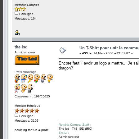
Membre Complet
Hors ligne
Messages: 164
the lsd
Un T-Shirt pour unir la commu
Administrateur
«
#93 le:
14 Mars 2006 à 21:02:07 »
Encore faut il avoir un logo a mettre... Je sais
dragon?
Profil challenge
Classement : 199/55625
Membre Héroïque
Hors ligne
Messages: 3102
Newbie Contest Staff :
The lsd - Th3_l5D (IRC)
poulping for fun & profit
Statut :
Administrateur