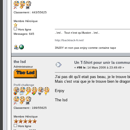
Classement : 443/55625
Membre Héroïque
Hors ligne
..\m/.. Tout n'est qu'illusion ..\m/..
Messages: 645
http://backtrack-fr.net/
3NJ0Y et non pas enjoy comme certaine tapz
the lsd
Un T-Shirt pour unir la commu
Administrateur
«
#98 le:
14 Mars 2006 à 23:49:49 »
J'ai pas dit qu'il etait pas beau, je le trouve
Mais c'est vrai que je le trouve bien le drago
Profil challenge
Enjoy
The lsd
Classement : 199/55625
Membre Héroïque
Hors ligne