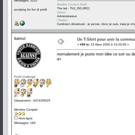
Messages: 3102
Newbie Contest Staff :
The lsd - Th3_l5D (IRC)
poulping for fun & profit
Statut :
Administrateur
Citation :
Cartésien désabusé : je pense, donc je suis, mais je m'e
kamui
Un T-Shirt pour unir la commu
«
#99 le:
15 Mars 2006 à 15:20:06 »
normalement je poste mon idée ce soir ou d
a+
Profil challenge
Classement : 3474/55625
Membre Complet
Hors ligne
Messages: 164