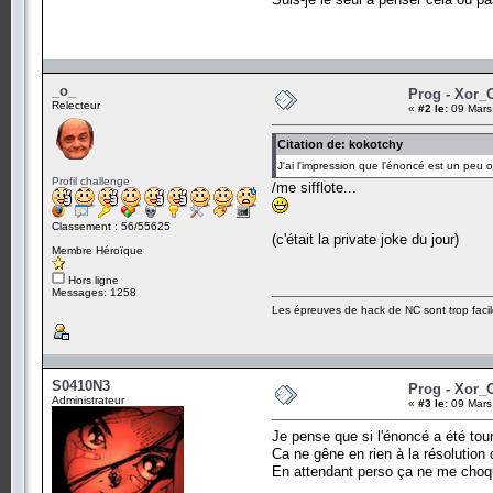
_o_
Prog - Xor_
Relecteur
«
#2 le:
09 Mars
Citation de: kokotchy
J'ai l'impression que l'énoncé est un peu o
Profil challenge
/me sifflote...
Classement : 56/55625
(c'était la private joke du jour)
Membre Héroïque
Hors ligne
Messages: 1258
Les épreuves de hack de NC sont trop facil
S0410N3
Prog - Xor_
Administrateur
«
#3 le:
09 Mars
Je pense que si l'énoncé a été tou
Ca ne gêne en rien à la résolution
En attendant perso ça ne me choqu