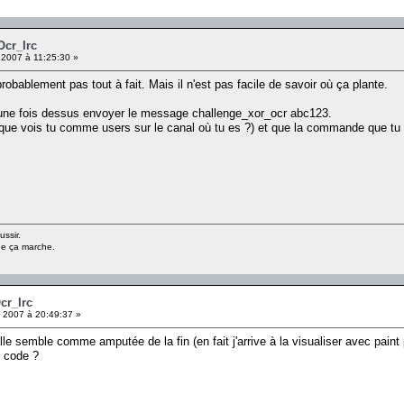
Ocr_Irc
 2007 à 11:25:30 »
probablement pas tout à fait. Mais il n'est pas facile de savoir où ça plante.
et une fois dessus envoyer le message challenge_xor_ocr abc123.
 (que vois tu comme users sur le canal où tu es ?) et que la commande que t
ussir.
ue ça marche.
cr_Irc
t 2007 à 20:49:37 »
elle semble comme amputée de la fin (en fait j'arrive à la visualiser avec paint
n code ?