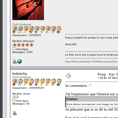
Profil challenge
Classement : 13/55625
Enjoy (copyleft de quelqu'un qui a trop parl
Membre Héroïque
S0410N3
Hors ligne
-------------------------------------------------------------------
Messages: 1264
La folie est le prix à payer pour le temps pa
-------------------------------------------------------------------
http://forum.hardware.fr/hfr/Discussions/So
kokotchy
Prog - Xor_
Profil challenge
«
#1 le:
09 Mars
Je commence :-°
Classement : 1055/55625
Membre Junior
J'ai l'impression que l'énoncé est un
Citation
Hors ligne
Messages: 56
Vous devez recomposer une image au format
Je présume que si on dit la clef XOR
Suis-je le seul à penser cela ou pa