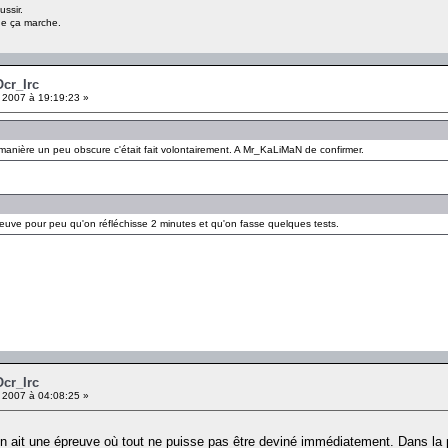
ussir.
ue ça marche.
Ocr_Irc
 2007 à 19:19:23 »
manière un peu obscure c'était fait volontairement. A Mr_KaLiMaN de confirmer.
reuve pour peu qu'on réfléchisse 2 minutes et qu'on fasse quelques tests.
Ocr_Irc
 2007 à 04:08:25 »
on ait une épreuve où tout ne puisse pas être deviné immédiatement. Dans la pl