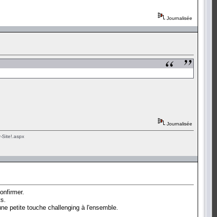
Journalisée
Journalisée
-Site!.aspx
onfirmer.
ts.
ne petite touche challenging à l'ensemble.