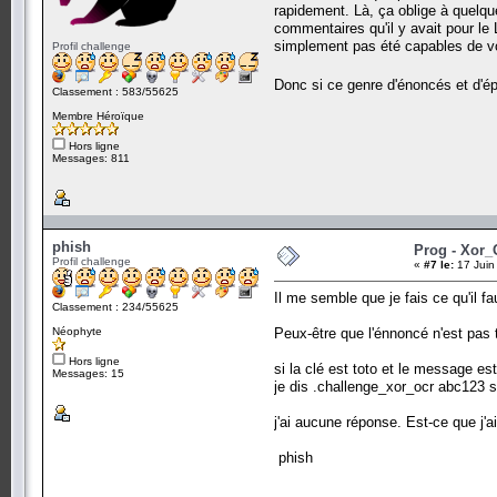
rapidement. Là, ça oblige à quelqu
commentaires qu'il y avait pour le
simplement pas été capables de vo
Profil challenge
Donc si ce genre d'énoncés et d'ép
Classement : 583/55625
Membre Héroïque
Hors ligne
Messages: 811
phish
Prog - Xor_
Profil challenge
«
#7 le:
17 Juin
Il me semble que je fais ce qu'il f
Classement : 234/55625
Néophyte
Peux-être que l'énnoncé n'est pas to
Hors ligne
si la clé est toto et le message e
Messages: 15
je dis .challenge_xor_ocr abc123 s
j'ai aucune réponse. Est-ce que j'
phish