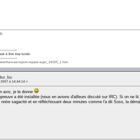
é)
------------------
ssé à être trop lucide.
------------------
ciete/francais-repere-repaire-sujet_19265_1.htm
Ocr_Irc
 2007 à 14:44:14 »
 avis, je le donne
preuve a été installée (nous en avions d'ailleurs discuté sur IRC). Si on ne lit
à notre sagacité et en réfléchissant deux minutes comme l'a dit Soso, la démar