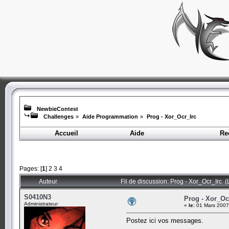
NewbieContest
Challenges
»
Aide Programmation
»
Prog - Xor_Ocr_Irc
Accueil
Aide
Re
Pages: [
1
]
2
3
4
Auteur
Fil de discussion: Prog - Xor_Ocr_Irc (
S0410N3
Prog - Xor_Oc
Administrateur
«
le:
01 Mars 2007
Postez ici vos messages.