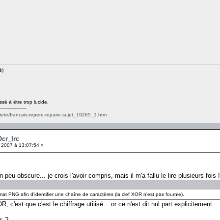
é)
------------------
ssé à être trop lucide.
------------------
ciete/francais-repere-repaire-sujet_19265_1.htm
Ocr_Irc
 2007 à 13:07:54 »
 peu obscure... je crois l'avoir compris, mais il m'a fallu le lire plusieurs fois !
 PNG afin d'identifier une chaîne de caractères (la clef XOR n'est pas fournie).
, c'est que c'est le chiffrage utilisé... or ce n'est dit nul part explicitement.
s ?