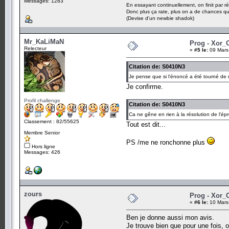
Messages: 1283
En essayant continuellement, on finit par ré
Donc plus ça rate, plus on a de chances q
(Devise d'un newbie shadok)
Mr_KaLiMaN
Prog - Xor_
Relecteur
«
#5 le:
09 Mars
Citation de: S0410N3
Je pense que si l'énoncé a été tourné de 
Je confirme.
Profil challenge
Citation de: S0410N3
Ca ne gêne en rien à la résolution de l'ép
Classement : 82/55625
Tout est dit...
Membre Senior
PS /me ne ronchonne plus
Hors ligne
Messages: 426
zours
Prog - Xor_
«
#6 le:
10 Mars
Ben je donne aussi mon avis.
Je trouve bien que pour une fois, 