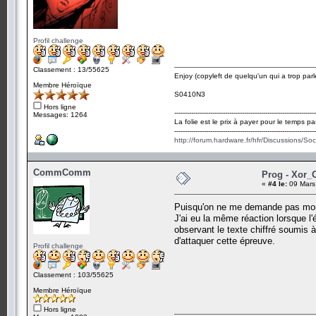
Profil challenge
Classement : 13/55625
Enjoy (copyleft de quelqu'un qui a trop parl
Membre Héroïque
S0410N3
Hors ligne
-------------------------------------------------------------------
Messages: 1264
La folie est le prix à payer pour le temps pa
-------------------------------------------------------------------
http://forum.hardware.fr/hfr/Discussions/So
CommComm
Prog - Xor_
«
#4 le:
09 Mars
Puisqu'on ne me demande pas mon
J'ai eu la même réaction lorsque l'é
observant le texte chiffré soumis 
d'attaquer cette épreuve.
Profil challenge
Classement : 103/55625
Membre Héroïque
Hors ligne