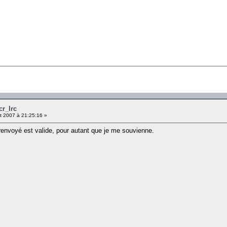
cr_Irc
et 2007 à 21:25:16 »
 renvoyé est valide, pour autant que je me souvienne.