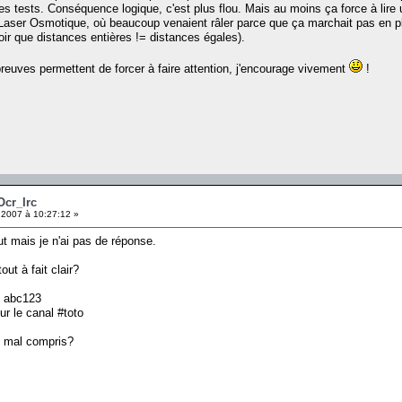
es tests. Conséquence logique, c'est plus flou. Mais au moins ça force à lire
 Laser Osmotique, où beaucoup venaient râler parce que ça marchait pas en pla
ir que distances entières != distances égales).
reuves permettent de forcer à faire attention, j'encourage vivement
!
Ocr_Irc
 2007 à 10:27:12 »
aut mais je n'ai pas de réponse.
ut à fait clair?
st abc123
ur le canal #toto
ai mal compris?