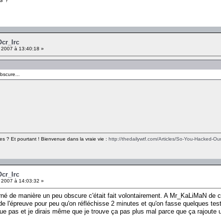
Ocr_Irc
 2007 à 13:40:18 »
bscure...
es ? Et pourtant ! Bienvenue dans la vraie vie :
http://thedailywtf.com/Articles/So-You-Hacked-Our
Ocr_Irc
 2007 à 14:03:32 »
rné de manière un peu obscure c'était fait volontairement. A Mr_KaLiMaN de c
 de l'épreuve pour peu qu'on réfléchisse 2 minutes et qu'on fasse quelques tes
e pas et je dirais même que je trouve ça pas plus mal parce que ça rajoute u