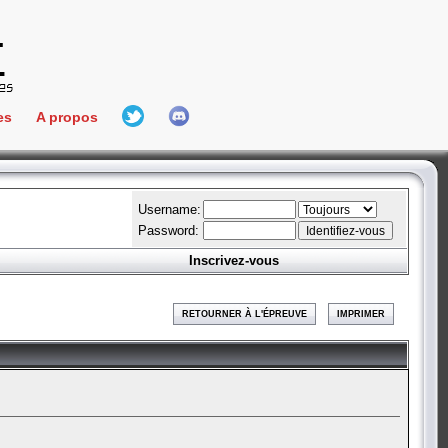
es
A propos
L'équipe
e Connect
Hall Of Fame
Username:
Password:
Inscrivez-vous
aires
ment
RETOURNER À L'ÉPREUVE
IMPRIMER
es
bateur