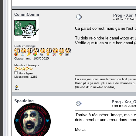
CommComm
Prog - Xor_
«
#8 le:
17 Juin
Ca paraît correct mais ça ne l'est 
Tu dois rejoindre le canal #toto 
Vérifie que tu es sur le bon canal
Profil challenge
Classement : 103/55625
Membre Héroïque
Hors ligne
Messages: 1283
En essayant continuellement, on finit par ré
Donc plus ça rate, plus on a de chances q
(Devise d'un newbie shadok)
Spaulding
Prog - Xor_O
«
#9 le:
29 Juille
J'arrive à récupérer l'image, mais 
dois chercher une erreur dans mo
Merci.