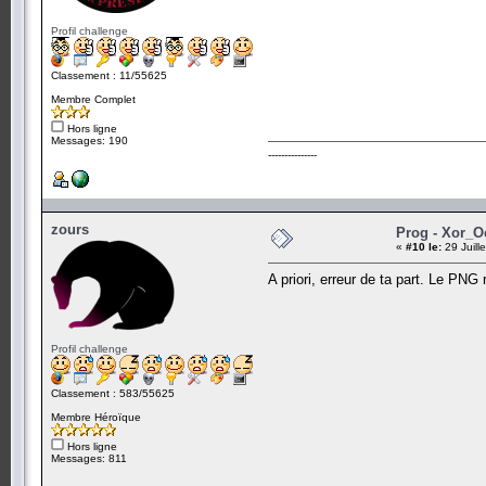
Profil challenge
Classement : 11/55625
Membre Complet
Hors ligne
Messages: 190
---------------
zours
Prog - Xor_O
«
#10 le:
29 Juill
A priori, erreur de ta part. Le PNG
Profil challenge
Classement : 583/55625
Membre Héroïque
Hors ligne
Messages: 811