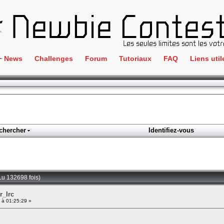
News
Challenges
Forum
Tutoriaux
FAQ
Liens util
Crackme
IRC
ClientSide
Newbi
Cryptographie
Liens
Forensics
chercher
Identifiez-vous
Parten
Hacking
Régle
Logique
Goodi
Programmation
Lu 132698 fois)
L'incu
Stéganographie
r_Irc
 à 01:25:29 »
Wargame
Tous les challenges