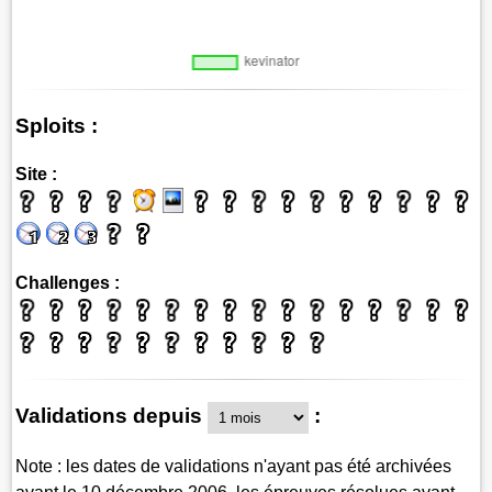
Sploits :
Site :
Challenges :
Validations depuis
:
Note : les dates de validations n'ayant pas été archivées