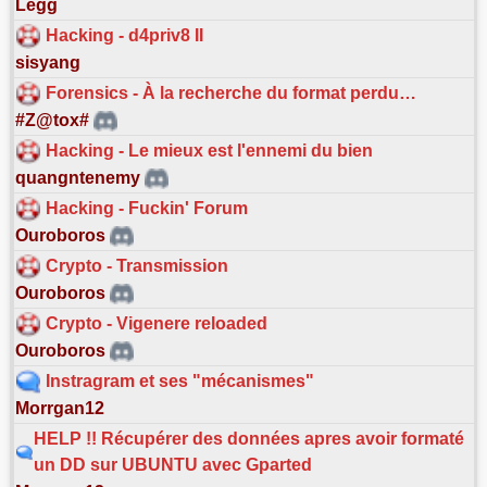
Legg
Hacking - d4priv8 II
sisyang
Forensics - À la recherche du format perdu…
#Z@tox#
Hacking - Le mieux est l'ennemi du bien
quangntenemy
Hacking - Fuckin' Forum
Ouroboros
Crypto - Transmission
Ouroboros
Crypto - Vigenere reloaded
Ouroboros
Instragram et ses "mécanismes"
Morrgan12
HELP !! Récupérer des données apres avoir formaté
un DD sur UBUNTU avec Gparted