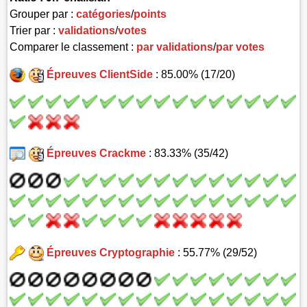
Grouper par :
catégories
/
points
Trier par :
validations
/
votes
Comparer le classement :
par validations
/
par votes
Épreuves ClientSide
: 85.00% (17/20)
Épreuves Crackme
: 83.33% (35/42)
Épreuves Cryptographie
: 55.77% (29/52)