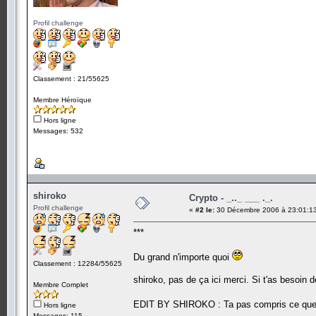
Profil challenge
Classement : 21/55625
Membre Héroïque
Hors ligne
Messages: 532
shiroko
Crypto - _.._ ___ ._.
Profil challenge
«
#2 le:
30 Décembre 2006 à 23:01:1
***
Du grand n'importe quoi
Classement : 12284/55625
shiroko, pas de ça ici merci. Si t'as besoin de 
Membre Complet
EDIT BY SHIROKO : Ta pas compris ce que j
Hors ligne
Messages: 115