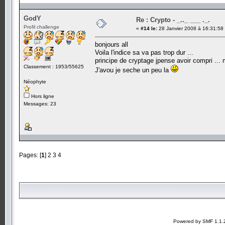
GodY
Re : Crypto - _.._ ___ ._.
Profil challenge
«
#14 le:
28 Janvier 2008 à 16:31:58
bonjours all
Voila l'indice sa va pas trop dur ...
principe de cryptage jpense avoir compri ... 
Classement : 1953/55625
J'avou je seche un peu la
Néophyte
Hors ligne
Messages: 23
Pages: [
1
]
2
3
4
Powered by SMF 1.1.