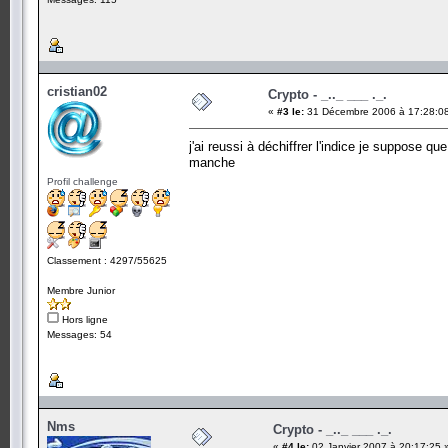
cristian02
Crypto - _.._ ___ ._.
«
#3 le:
31 Décembre 2006 à 17:28:0
j'ai reussi à déchiffrer l'indice je suppose que
manche
Profil challenge
Classement : 4297/55625
Membre Junior
Hors ligne
Messages: 54
Nms
Crypto - _.._ ___ ._.
«
#4 le:
02 Janvier 2007 à 20:17:25 