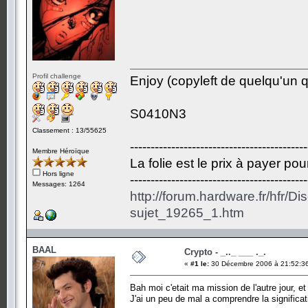
Profil challenge
Enjoy (copyleft de quelqu'un qu
S0410N3
Classement : 13/55625
-------------------------------------------
Membre Héroïque
La folie est le prix à payer po
Hors ligne
-------------------------------------------
Messages: 1264
http://forum.hardware.fr/hfr/D
sujet_19265_1.htm
BAAL
Crypto - _.._ ___ ._.
«
#1 le:
30 Décembre 2006 à 21:52:3
Bah moi c'etait ma mission de l'autre jour, 
J'ai un peu de mal a comprendre la significati