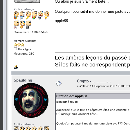
Où alors je suis vraiment bête...
Profil challenge
Quelqu'un pourrait-il me donner une piste s
apple88
Classement : 1192/55625
Membre Complet
Hors ligne
Messages: 230
Les amères leçons du passé do
Si les faits ne correspondent p
Spaulding
Crypto - _.._ ___ ._.
«
#10 le:
14 Septembre 2007 à 10:05:
Citation de: apple88
Bonjour à tous!!!
J'ai pensé que le titre de l'épreuve était une variant
Où alors je suis vraiment bête...
Quelqu'un pourrait-il me donner une piste svp??? Ou 
Profil challenge