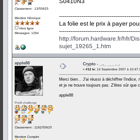
S0410N3
Classement : 13/55625
-------------------------------------------
Membre Héroïque
La folie est le prix à payer po
Hors ligne
-------------------------------------------
Messages: 1264
http://forum.hardware.fr/hfr/D
sujet_19265_1.htm
apple88
Crypto - _.._ ___ ._.
«
#12 le:
14 Septembre 2007 à 10:47:
Merci bien... J'ai réussi à déchiffrer l'indic
et je ne trouve toujours pas. Z'êtes sûr que
apple88
Profil challenge
Classement : 1192/55625
Membre Complet