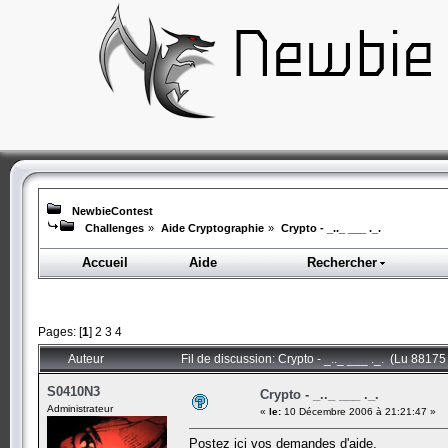
NewbieContest
Challenges
»
Aide Cryptographie
»
Crypto - _.._ ___ ._.
Accueil
Aide
Rechercher
Pages: [
1
]
2
3
4
Auteur
Fil de discussion: Crypto - _.._ ___ ._. (Lu 88175 
S0410N3
Crypto - _.._ ___ ._.
Administrateur
«
le:
10 Décembre 2006 à 21:21:47 »
Postez ici vos demandes d'aide.