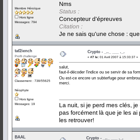
Nms
Membre Héroïque
Status :
Hors ligne
Concepteur d'épreuves
Messages: 794
Citation :
Je ne sais qu'une chose : que 
taf2iench
Crypto - _.._ ___ ._.
Profil challenge
«
#7 le:
01 Avril 2007 à 15:33:37 »
salut,
faut-il-décoder l'indice ou se servir de sa f
Ou est-ce encore un subterfuge pour embroui
Classement : 738/55625
merci.
Néophyte
Hors ligne
La nuit, si je perd mes clés, j
Messages: 19
pas forcément là que je les ai
les retrouver!
BAAL
Crypto - _.._ ___ ._.