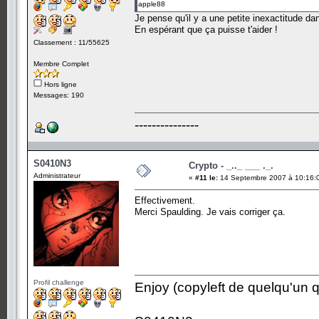
apple88
Je pense qu'il y a une petite inexactitude dans
En espérant que ça puisse t'aider !
Classement : 11/55625
Membre Complet
Hors ligne
Messages: 190
---------------
S0410N3
Crypto - _.._ ___ ._.
Administrateur
«
#11 le:
14 Septembre 2007 à 10:16:
Effectivement.
Merci Spaulding. Je vais corriger ça.
Profil challenge
Enjoy (copyleft de quelqu'un qu