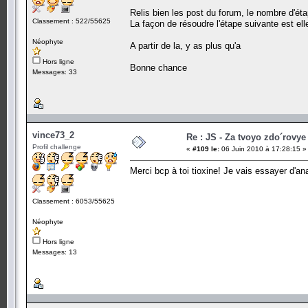
Relis bien les post du forum, le nombre d'éta
Classement : 522/55625
La façon de résoudre l'étape suivante est ell
Néophyte
A partir de la, y as plus qu'a
Hors ligne
Bonne chance
Messages: 33
vince73_2
Re : JS - Za tvoyo zdo´rovye 
Profil challenge
«
#109 le:
06 Juin 2010 à 17:28:15 »
Merci bcp à toi tioxine! Je vais essayer d'ana
Classement : 6053/55625
Néophyte
Hors ligne
Messages: 13