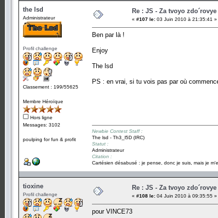
the lsd
Re : JS - Za tvoyo zdo´rovye 
Administrateur
«
#107 le:
03 Juin 2010 à 21:35:41 »
Ben par là !
Profil challenge
Enjoy
The lsd
PS : en vrai, si tu vois pas par où commencer
Classement : 199/55625
Membre Héroïque
Hors ligne
Messages: 3102
Newbie Contest Staff :
The lsd - Th3_l5D (IRC)
poulping for fun & profit
Statut :
Administrateur
Citation :
Cartésien désabusé : je pense, donc je suis, mais je m'e
tioxine
Re : JS - Za tvoyo zdo´rovye 
Profil challenge
«
#108 le:
04 Juin 2010 à 09:35:55 »
pour VINCE73