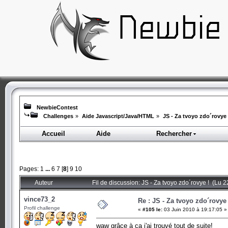
NewbieContest
Challenges
»
Aide Javascript/Java/HTML
»
JS - Za tvoyo zdo´rovye 
Accueil
Aide
Rechercher
Pages:
1
...
6
7
[
8
]
9
10
Auteur
Fil de discussion: JS - Za tvoyo zdo´rovye ! (Lu 2
vince73_2
Re : JS - Za tvoyo zdo´rovye 
Profil challenge
«
#105 le:
03 Juin 2010 à 19:17:05 »
waw grâce à ça j'ai trouvé tout de suite!