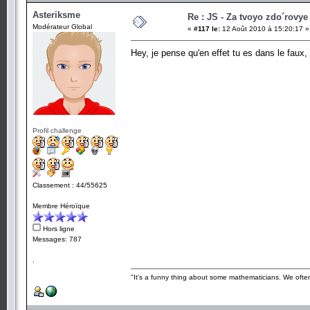
Asteriksme
Re : JS - Za tvoyo zdo´rovye 
Modérateur Global
«
#117 le:
12 Août 2010 à 15:20:17 »
Hey, je pense qu'en effet tu es dans le fau
Profil challenge
Classement : 44/55625
Membre Héroïque
Hors ligne
Messages: 787
.
"It's a funny thing about some mathematicians. We often 