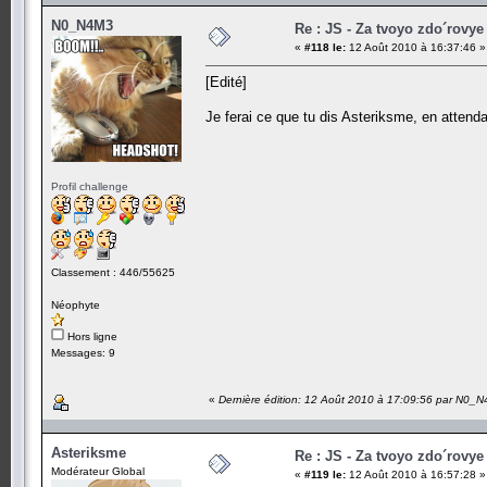
N0_N4M3
Re : JS - Za tvoyo zdo´rovye 
«
#118 le:
12 Août 2010 à 16:37:46 »
[Edité]
Je ferai ce que tu dis Asteriksme, en atten
Profil challenge
Classement : 446/55625
Néophyte
Hors ligne
Messages: 9
«
Dernière édition: 12 Août 2010 à 17:09:56 par N0_
Asteriksme
Re : JS - Za tvoyo zdo´rovye 
Modérateur Global
«
#119 le:
12 Août 2010 à 16:57:28 »