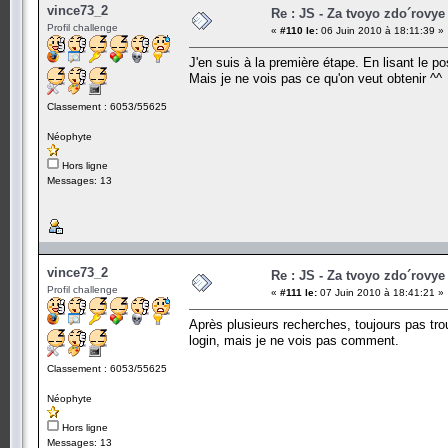
vince73_2
Re : JS - Za tvoyo zdo´rovye 
Profil challenge
«
#110 le:
06 Juin 2010 à 18:11:39 »
J'en suis à la première étape. En lisant le pos
Mais je ne vois pas ce qu'on veut obtenir ^^
Classement : 6053/55625
Néophyte
Hors ligne
Messages: 13
vince73_2
Re : JS - Za tvoyo zdo´rovye 
Profil challenge
«
#111 le:
07 Juin 2010 à 18:41:21 »
Après plusieurs recherches, toujours pas trouv
login, mais je ne vois pas comment.
Classement : 6053/55625
Néophyte
Hors ligne
Messages: 13