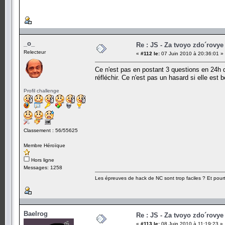
_o_
Re : JS - Za tvoyo zdo´rovye 
Relecteur
«
#112 le:
07 Juin 2010 à 20:36:01 »
Ce n'est pas en postant 3 questions en 24h qu
réfléchir. Ce n'est pas un hasard si elle est
Profil challenge
Classement : 56/55625
Membre Héroïque
Hors ligne
Messages: 1258
Les épreuves de hack de NC sont trop faciles ? Et pourt
Baelrog
Re : JS - Za tvoyo zdo´rovye 
«
#113 le:
08 Juin 2010 à 11:19:23 »