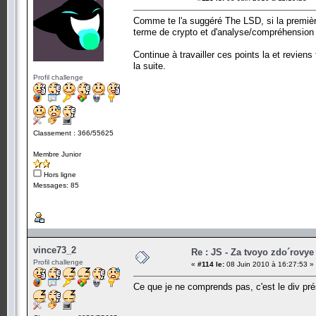
Comme te l'a suggéré The LSD, si la premièr
terme de crypto et d'analyse/compréhension
Continue à travailler ces points la et revien
la suite.
Profil challenge
Classement : 366/55625
Membre Junior
Hors ligne
Messages: 85
vince73_2
Re : JS - Za tvoyo zdo´rovye 
Profil challenge
«
#114 le:
08 Juin 2010 à 16:27:53 »
Ce que je ne comprends pas, c'est le div prése