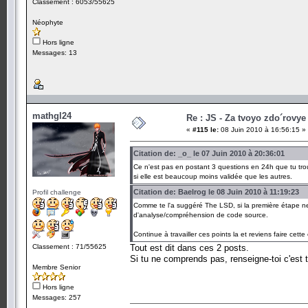
Classement : 6053/55625
Néophyte
Hors ligne
Messages: 13
mathgl24
Re : JS - Za tvoyo zdo´rovye 
«
#115 le:
08 Juin 2010 à 16:56:15 »
Citation de: _o_ le 07 Juin 2010 à 20:36:01
Ce n'est pas en postant 3 questions en 24h que tu trouv
si elle est beaucoup moins validée que les autres.
Citation de: Baelrog le 08 Juin 2010 à 11:19:23
Profil challenge
Comme te l'a suggéré The LSD, si la première étape ne
d'analyse/compréhension de code source.
Continue à travailler ces points la et reviens faire cet
Classement : 71/55625
Tout est dit dans ces 2 posts.
Si tu ne comprends pas, renseigne-toi c'est t
Membre Senior
Hors ligne
Messages: 257