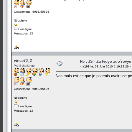
Classement : 6053/55625
Néophyte
Hors ligne
Messages: 13
vince73_2
Re : JS - Za tvoyo zdo´rovye 
Profil challenge
«
#106 le:
03 Juin 2010 à 19:32:29 »
Non mais est-ce que je pourrais avoir une pe
Classement : 6053/55625
Néophyte
Hors ligne
Messages: 13