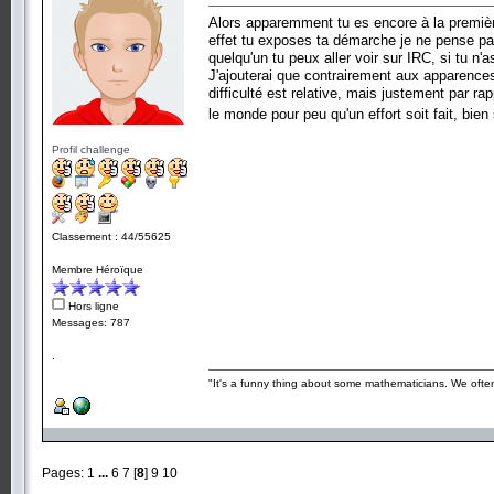
Alors apparemment tu es encore à la premiè
effet tu exposes ta démarche je ne pense pas
quelqu'un tu peux aller voir sur IRC, si tu 
J'ajouterai que contrairement aux apparences 
difficulté est relative, mais justement par ra
le monde pour peu qu'un effort soit fait, bien
Profil challenge
Classement : 44/55625
Membre Héroïque
Hors ligne
Messages: 787
.
"It's a funny thing about some mathematicians. We often 
Pages:
1
...
6
7
[
8
]
9
10