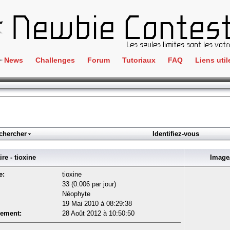
News
Challenges
Forum
Tutoriaux
FAQ
Liens util
Crackme
IRC
ClientSide
Newbi
Cryptographie
Liens
Forensics
chercher
Identifiez-vous
Parten
Hacking
Régle
 - tioxine
Image/
Logique
Goodi
e:
tioxine
Programmation
33 (0.006 par jour)
L'incu
Néophyte
Stéganographie
19 Mai 2010 à 08:29:38
Wargame
rement:
28 Août 2012 à 10:50:50
Tous les challenges