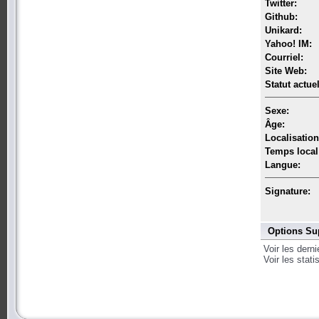
Twitter:
Github:
Unikard:
Yahoo! IM:
Courriel:
Site Web:
Statut actuel
Sexe:
Âge:
Localisation
Temps local
Langue:
Signature:
Options Su
Voir les dern
Voir les stat