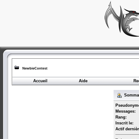
NewbieContest
Accueil
Aide
Re
Sommaire
Pseudonym
Messages:
Rang:
Inscrit le:
Actif derniè