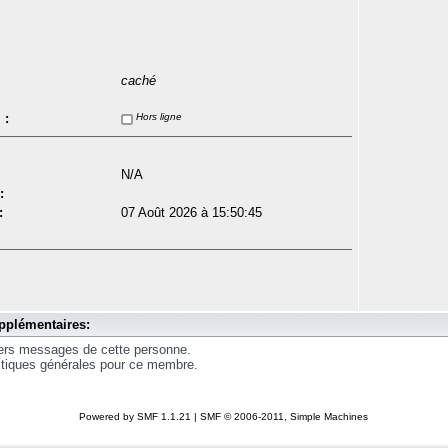
caché
 :
Hors ligne
N/A
:
:
07 Août 2026 à 15:50:45
pplémentaires:
iers messages de cette personne.
istiques générales pour ce membre.
Powered by SMF 1.1.21
|
SMF © 2006-2011, Simple Machines