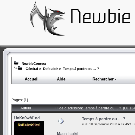
NewbieContest
Général
»
Defouloir
»
Temps à perdre ou ... ?
Accueil
Aide
Rechercher
Pages: [
1
]
Auteur
Fil de discussion: Temps à perdre ou ... ? (Lu 134
UnKn0wM1nd
Temps à perdre ou ... ?
«
le:
10 Septembre 2006 à 07:45:10 
M
a
g
n
i
f
i
c
o
[/i]!