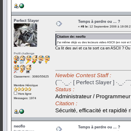
Perfect Slayer
Temps à perdre ou ... ?
«
#8 le:
12 Septembre 2006 à 19:08:2
Citation de: neoflo
J'ai même déjà vu des lecteurs video ASCII (en noir et
Ca lit des avi et ca te sort ca en ASCII ? Ou 
Profil challenge
Newbie Contest Staff :
Classement : 3080/55625
(¯`·._.· [ Perfect Slayer ] ·._.·´¯
Membre Héroïque
Status :
Hors ligne
Administrateur / Programmeur
Messages: 1974
Citation :
Sécurité, efficacité et rapidité
neoflo
Temps à perdre ou ... ?