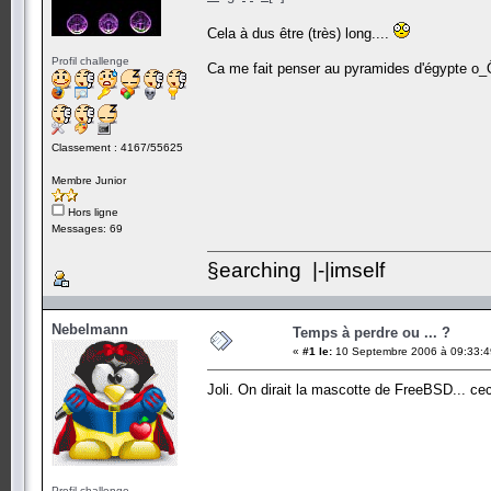
Cela à dus être (très) long....
Profil challenge
Ca me fait penser au pyramides d'égypte o_
Classement : 4167/55625
Membre Junior
Hors ligne
Messages: 69
§earching |-|imself
Nebelmann
Temps à perdre ou ... ?
«
#1 le:
10 Septembre 2006 à 09:33:4
Joli. On dirait la mascotte de FreeBSD... ceci 
Profil challenge