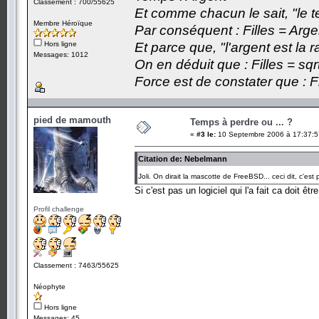
Classement : 700/55625
Et comme chacun le sait, "le t
Membre Héroïque
Par conséquent : Filles = Arge
Hors ligne
Et parce que, "l'argent est la 
Messages: 1012
On en déduit que : Filles = sqr
Force est de constater que : F
pied de mamouth
Temps à perdre ou ... ?
«
#3 le:
10 Septembre 2006 à 17:37:5
Citation de: Nebelmann
Joli. On dirait la mascotte de FreeBSD... ceci dit, c'est p
Si c'est pas un logiciel qui l'a fait ca doit êtr
Profil challenge
Classement : 7463/55625
Néophyte
Hors ligne
Messages: 45