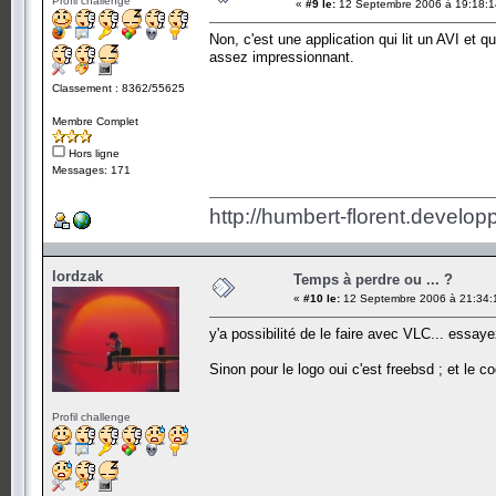
Profil challenge
«
#9 le:
12 Septembre 2006 à 19:18:1
Non, c'est une application qui lit un AVI et 
assez impressionnant.
Classement : 8362/55625
Membre Complet
Hors ligne
Messages: 171
http://humbert-florent.develo
lordzak
Temps à perdre ou ... ?
«
#10 le:
12 Septembre 2006 à 21:34:
y'a possibilité de le faire avec VLC... essaye
Sinon pour le logo oui c'est freebsd ; et le
Profil challenge