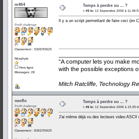
m4fi4
Temps à perdre ou ... ?
«
#5 le:
12 Septembre 2006 à 11:38:5
Il y a un script permettant de faire ceci (en 
Profil challenge
Classement : 5305/55625
_______________________
Néophyte
"A computer lets you make mor
Hors ligne
with the possible exceptions 
Messages: 28
Mitch Ratcliffe, Technology R
neoflo
Temps à perdre ou ... ?
Profil challenge
«
#6 le:
12 Septembre 2006 à 15:35:4
J'ai même déjà vu des lecteurs video ASCII 
Classement : 8362/55625