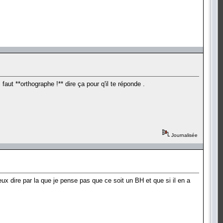
l faut **orthographe !** dire ça pour q'il te réponde .
Journalisée
eux dire par la que je pense pas que ce soit un BH et que si il en a