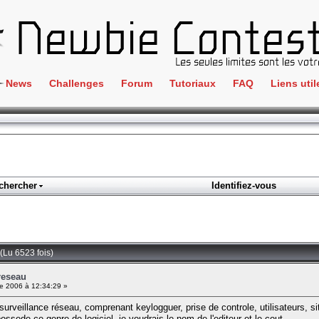
News
Challenges
Forum
Tutoriaux
FAQ
Liens util
Crackme
IRC
ClientSide
Newbi
Cryptographie
Liens
Forensics
chercher
Identifiez-vous
Parten
Hacking
Régle
Logique
Goodi
Programmation
(Lu 6523 fois)
L'incu
Stéganographie
reseau
 2006 à 12:34:29 »
Wargame
 surveillance réseau, comprenant keylogguer, prise de controle, utilisateurs, s
Tous les challenges
sede ce genre de logiciel, je voudrais le nom de l'editeur et le cout.