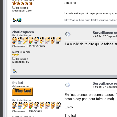
S0410N3
Hors ligne
-------------------------------------------------------------------
Messages: 1264
La folie est le prix à payer pour le temps pa
-------------------------------------------------------------------
http://forum.hardware.fr/hfr/Discussions/So
charlesqueen
Surveillance r
Profil challenge
«
#2 le:
07 Septemb
il a oublié de te dire qui le faisait
Classement : 11895/55625
Membre Junior
Hors ligne
Messages: 82
the lsd
Surveillance r
Administrateur
«
#3 le:
07 Septemb
En l'occurence, on connait assez No
besoin cay pas pour faire le mal)
Profil challenge
Enjoy
Classement : 199/55625
The lsd
Membre Héroïque