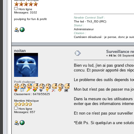
Hors ligne
Messages: 3102
Newbie Contest Staff :
poulping for fun & profit
The lsd - Th3_l5D (IRC)
Statut :
Administrateur
Citation :
Cartésien désabusé : je pense, donc je suis
noitan
Surveillance r
«
#4 le:
08 Septemb
Bien vu lsd, j'en ai pas grand chos
concu. Et pouvoir apporté des répo
Le probleme des outils depends tou
Profil challenge
Mon but n'est pas de passer ma jou
Classement : 6478/55625
Dans la mesure ou les utilisateurs s
Membre Héroïque
eviter que des informations intern
Hors ligne
Messages: 657
Et non ce n'est pas pour surveiller
*Edit Ps. Si quelqu'un a une soluti