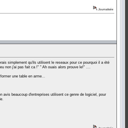
Journalisée
merais simplement qu'ils utilisent le reseaux pour ce pourquoi il a été
on j'ai pas fait ca !" " Ah ouais alors prouve le!" ....
sformer une table en arme...
on avis beaucoup d'entreprises utilisent ce genre de logiciel, pour
de.