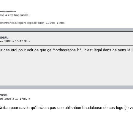
------------------
ssé à être trop lucide.
------------------
ciete/francais-repere-repaire-sujet_19265_1.htm
eseau
re 2006 à 15:47:36 »
 sur ces ordi pour voir ce que ça **orthographe !** . c'est légal dans ce sens là i
eseau
re 2006 à 17:17:52 »
itan pour savoir qu'il n'aura pas une utilisation frauduleuse de ces logs (je v