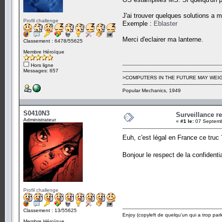
J'ai trouver quelques solutions a 
Profil challenge
Exemple :
Eblaster
Merci d'eclairer ma lanterne.
Classement : 6478/55625
Membre Héroïque
Hors ligne
Messages: 657
-------------------------------------------------------------------
>COMPUTERS IN THE FUTURE MAY WEIG
-------------------------------------------------------------------
Popular Mechanics, 1949
S0410N3
Surveillance r
Administrateur
«
#1 le:
07 Septemb
Euh, c'est légal en France ce truc
Bonjour le respect de la confidentia
Profil challenge
Classement : 13/55625
Enjoy (copyleft de quelqu'un qui a trop parl
Membre Héroïque