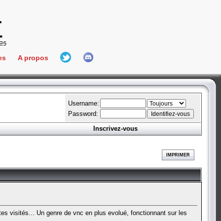
es
A propos
L'équipe
e Connect
Hall Of Fame
Username:
Password:
Inscrivez-vous
aires
ment
IMPRIMER
es
bateur
ites visités... Un genre de vnc en plus evolué, fonctionnant sur les