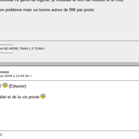
mon probleme mais sa tourne autour de 99€ par poste.
--------------
H NO MORE THAN 1.5 TONS<
--------------
eseau
re 2006 à 13:06:39 »
 ?
(Eblaster)
lité et de la vie privée
é)