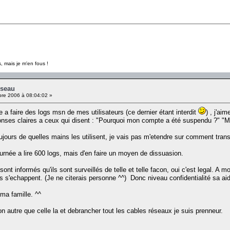
, mais je m'en fous !
eseau
re 2006 à 08:04:02 »
e a faire des logs msn de mes utilisateurs (ce dernier étant interdit
) , j'ai
nses claires a ceux qui disent : "Pourquoi mon compte a été suspendu ?" "Meu n
jours de quelles mains les utilisent, je vais pas m'etendre sur comment tran
rnée a lire 600 logs, mais d'en faire un moyen de dissuasion.
ont informés qu'ils sont surveillés de telle et telle facon, oui c'est legal. A m
es s'echappent. (Je ne citerais personne ^^) Donc niveau confidentialité sa ai
 ma famille. ^^
on autre que celle la et debrancher tout les cables réseaux je suis prenneur.