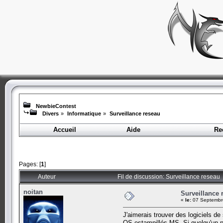
NewbieContest
Divers
»
Informatique
»
Surveillance reseau
Accueil
Aide
Re
Pages: [
1
]
Auteur
Fil de discussion: Surveillance reseau 
noitan
Surveillance 
«
le:
07 Septembre
J'aimerais trouver des logiciels de
OS estampillés MS. Si quelqu'un pos