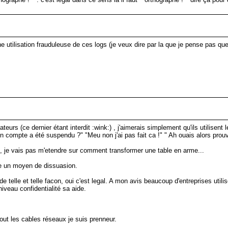
e utilisation frauduleuse de ces logs (je veux dire par la que je pense pas qu
eurs (ce dernier étant interdit :wink:) , j'aimerais simplement qu'ils utilisent
 compte a été suspendu ?" "Meu non j'ai pas fait ca !" " Ah ouais alors prouve
t, je vais pas m'etendre sur comment transformer une table en arme...
re un moyen de dissuasion.
de telle et telle facon, oui c'est legal. A mon avis beaucoup d'entreprises utili
iveau confidentialité sa aide.
tout les cables réseaux je suis prenneur.