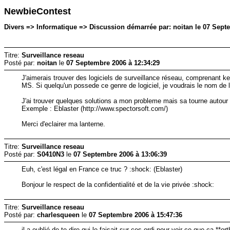
NewbieContest
Divers => Informatique => Discussion démarrée par: noitan le 07 Sept
Titre:
Surveillance reseau
Posté par:
noitan
le
07 Septembre 2006 à 12:34:29
J'aimerais trouver des logiciels de surveillance réseau, comprenant key
MS. Si quelqu'un possede ce genre de logiciel, je voudrais le nom de l'
J'ai trouver quelques solutions a mon probleme mais sa tourne autour
Exemple : Eblaster (http://www.spectorsoft.com/)
Merci d'eclairer ma lanterne.
Titre:
Surveillance reseau
Posté par:
S0410N3
le
07 Septembre 2006 à 13:06:39
Euh, c'est légal en France ce truc ? :shock: (Eblaster)
Bonjour le respect de la confidentialité et de la vie privée :shock:
Titre:
Surveillance reseau
Posté par:
charlesqueen
le
07 Septembre 2006 à 15:47:36
il a oublié de te dire qui le faisait sur ces ordi pour voir ce que ça **or