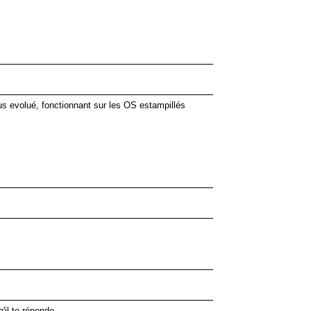
lus evolué, fonctionnant sur les OS estampillés
q'il te réponde .