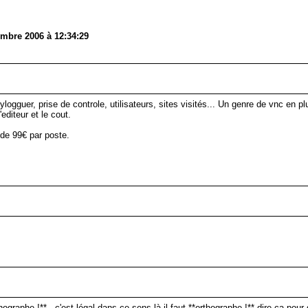
embre 2006 à 12:34:29
logguer, prise de controle, utilisateurs, sites visités... Un genre de vnc en p
editeur et le cout.
 de 99€ par poste.
thographe !** . c'est légal dans ce sens là il faut **orthographe !** dire ça pour 