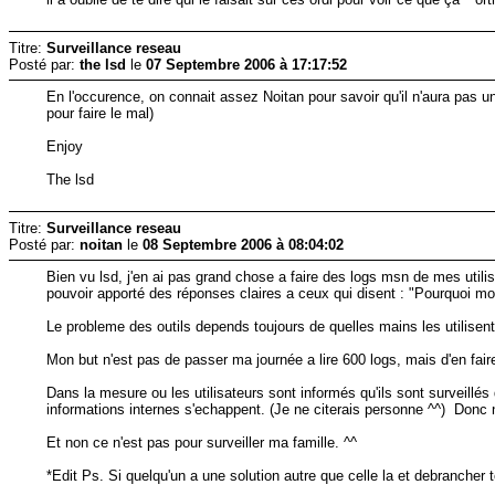
Titre:
Surveillance reseau
Posté par:
the lsd
le
07 Septembre 2006 à 17:17:52
En l'occurence, on connait assez Noitan pour savoir qu'il n'aura pas un
pour faire le mal)
Enjoy
The lsd
Titre:
Surveillance reseau
Posté par:
noitan
le
08 Septembre 2006 à 08:04:02
Bien vu lsd, j'en ai pas grand chose a faire des logs msn de mes utilisat
pouvoir apporté des réponses claires a ceux qui disent : "Pourquoi mon
Le probleme des outils depends toujours de quelles mains les utilisen
Mon but n'est pas de passer ma journée a lire 600 logs, mais d'en fai
Dans la mesure ou les utilisateurs sont informés qu'ils sont surveillés 
informations internes s'echappent. (Je ne citerais personne ^^) Donc n
Et non ce n'est pas pour surveiller ma famille. ^^
*Edit Ps. Si quelqu'un a une solution autre que celle la et debrancher 