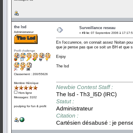
the lsd
Surveillance reseau
Administrateur
«
#3 le:
07 Septembre 2006 à 17:17:5
En l'occurence, on connait assez Noitan pour 
que je pense pas que ce soit un BH et que si 
Profil challenge
Enjoy
The lsd
Classement : 200/55626
Membre Héroïque
Newbie Contest Staff :
Hors ligne
The lsd - Th3_l5D (IRC)
Messages: 3102
Statut :
poulping for fun & profit
Administrateur
Citation :
Cartésien désabusé : je pense,