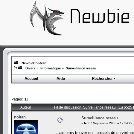
NewbieContest
Divers
»
Informatique
»
Surveillance reseau
Accueil
Aide
Rechercher
Pages: [
1
]
Auteur
Fil de discussion: Surveillance reseau (Lu 6525 f
noitan
Surveillance reseau
«
le:
07 Septembre 2006 à 12:34:29 
J'aimerais trouver des logiciels de surveillan