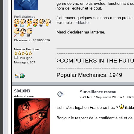
genre de vnc en plus evolué, fonctionnant su
nom de l'editeur et le cout.
Profil challenge
J'ai trouver quelques solutions a mon probl
Exemple :
Eblaster
Merci d'eclairer ma lanterne.
Classement : 6478/55626
Membre Héroïque
-------------------------------------------
Hors ligne
>COMPUTERS IN THE FUTU
Messages: 657
-------------------------------------------
Popular Mechanics, 1949
S0410N3
Surveillance reseau
Administrateur
«
#1 le:
07 Septembre 2006 à 13:06:3
Euh, c'est légal en France ce truc ?
(Ebla
Bonjour le respect de la confidentialité et de