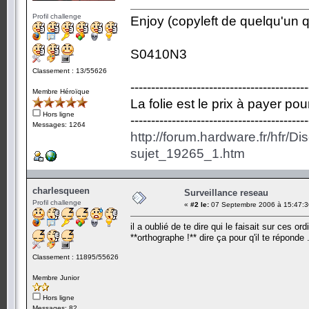
Profil challenge
Enjoy (copyleft de quelqu'un qu
S0410N3
Classement : 13/55626
-------------------------------------------
Membre Héroïque
La folie est le prix à payer po
Hors ligne
-------------------------------------------
Messages: 1264
http://forum.hardware.fr/hfr/D
sujet_19265_1.htm
charlesqueen
Surveillance reseau
Profil challenge
«
#2 le:
07 Septembre 2006 à 15:47:3
il a oublié de te dire qui le faisait sur ces or
**orthographe !** dire ça pour q'il te réponde 
Classement : 11895/55626
Membre Junior
Hors ligne
Messages: 82