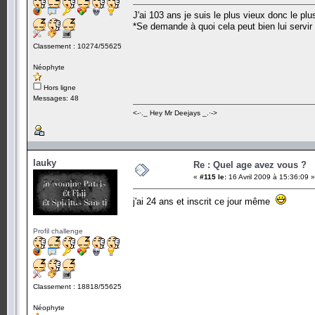
J'ai 103 ans je suis le plus vieux donc le pl
*Se demande à quoi cela peut bien lui servir
Classement : 10274/55625
Néophyte
Hors ligne
Messages: 48
<-·._ Hey Mr Deejays _.·->
lauky
Re : Quel age avez vous ?
«
#115 le:
16 Avril 2009 à 15:36:09 »
j'ai 24 ans et inscrit ce jour même
Profil challenge
Classement : 18818/55625
Néophyte