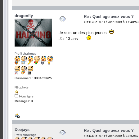
dragonfly
Re : Quel age avez vous ?
«
#113 le:
07 Février 2009 à 17:40:53
Je suis un des plus jeunes
J'ai 13 ans ...
Profil challenge
Classement : 3334/55625
Néophyte
Hors ligne
Messages: 3
Deejays
Re : Quel age avez vous ?
Profil challenge
«
#114 le:
07 Février 2009 à 22:52:47