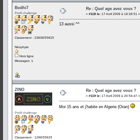
Bodhi7
Re : Quel age avez vous ?
Profil challenge
«
#118 le:
17 Avril 2009 à 19:39:51 »
13 aussi ^^
Classement : 23838/55625
Néophyte
Hors ligne
Messages: 1
ZINO
Re : Quel age avez vous ?
«
#119 le:
17 Avril 2009 à 20:54:47 »
Moi 15 ans et j'habite en Algerie (Oran)
Profil challenge
Classement : 1299/55625