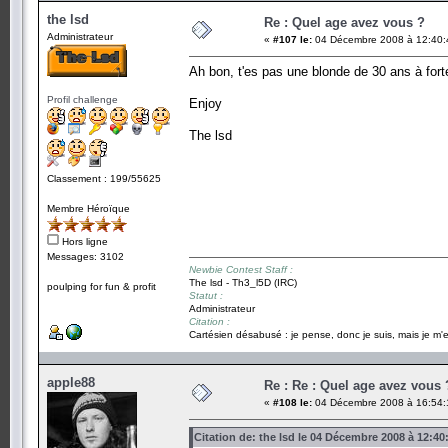
the lsd
Re : Quel age avez vous ?
Administrateur
«
#107 le:
04 Décembre 2008 à 12:40:
Ah bon, t'es pas une blonde de 30 ans à forte
Profil challenge
Enjoy
The lsd
Classement : 199/55625
Membre Héroïque
Hors ligne
Messages: 3102
Newbie Contest Staff :
The lsd - Th3_l5D (IRC)
poulping for fun & profit
Statut :
Administrateur
Citation :
Cartésien désabusé : je pense, donc je suis, mais je m'e
apple88
Re : Re : Quel age avez vous 
«
#108 le:
04 Décembre 2008 à 16:54:
Citation de: the lsd le 04 Décembre 2008 à 12:40