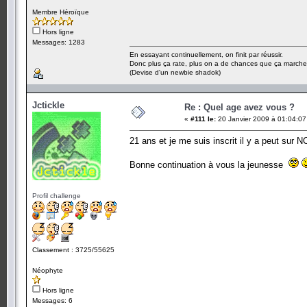
Membre Héroïque
Hors ligne
Messages: 1283
En essayant continuellement, on finit par réussir.
Donc plus ça rate, plus on a de chances que ça marche
(Devise d'un newbie shadok)
Jctickle
Re : Quel age avez vous ?
«
#111 le:
20 Janvier 2009 à 01:04:07
21 ans et je me suis inscrit il y a peut sur N
Bonne continuation à vous la jeunesse
Profil challenge
Classement : 3725/55625
Néophyte
Hors ligne
Messages: 6