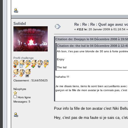
Solidxl
Re : Re : Re : Quel age avez v
«
#112 le:
20 Janvier 2009 à 01:16:54 »
Citation de: Deejays le 04 Décembre 2008 à 19:5
Citation de: the lsd le 04 Décembre 2008 à 12:4
Ah bon, t'es pas une blonde de 30 ans à forte poitrin
Profil challenge
Enjoy
The lsd
hahaha !!!
Classement : 5144/55625
Je me disais tiens, tiens ils sont bien accueillants av
Néophyte
garçon et la fille de mon avatar je la connais pas, c'e
Hors ligne
Messages: 5
Pour info la fille de ton avatar c'est Niki Bel
Hey, c'est pas de ma faute si je sais ca, c'eta