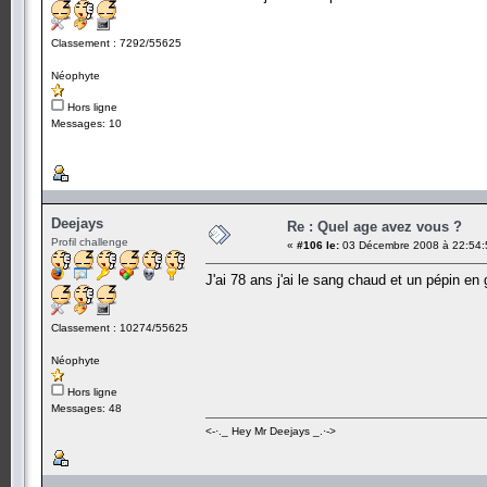
Classement : 7292/55625
Néophyte
Hors ligne
Messages: 10
Deejays
Re : Quel age avez vous ?
Profil challenge
«
#106 le:
03 Décembre 2008 à 22:54:
J'ai 78 ans j'ai le sang chaud et un pépin e
Classement : 10274/55625
Néophyte
Hors ligne
Messages: 48
<-·._ Hey Mr Deejays _.·->