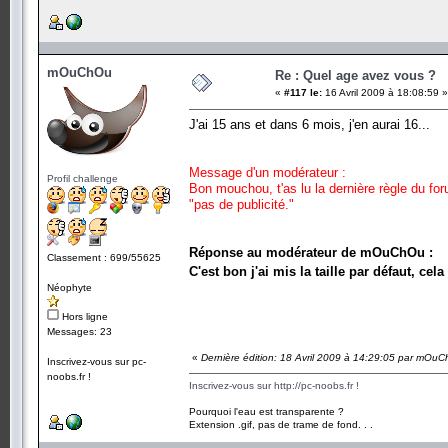
mOuChOu
Re : Quel age avez vous ?
«
#117 le:
16 Avril 2009 à 18:08:59 »
J'ai 15 ans et dans 6 mois, j'en aurai 16...
Message d'un modérateur :
Profil challenge
Bon mouchou, t'as lu la dernière règle du fo
"pas de publicité."
Réponse au modérateur de mOuChOu :
Classement : 699/55625
C'est bon j'ai mis la taille par défaut, ce
Néophyte
Hors ligne
Messages: 23
«
Dernière édition: 18 Avril 2009 à 14:29:05 par mOu
Inscrivez-vous sur pc-
noobs.fr !
Inscrivez-vous sur http://pc-noobs.fr !
Pourquoi l'eau est transparente ?
Extension .gif, pas de trame de fond. . .