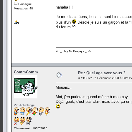
Hors ligne
hahaha !!!
Messages: 48
Je me disais tiens, tiens ils sont bien accue
plus d'un
Désolé je suis un garçon et la fi
du forum ^^
<-·._ Hey Mr Deejays _.·->
CommComm
Re : Quel age avez vous ?
«
#110 le:
05 Décembre 2008 à 08:11:
Mouais...
Moi, j'en parlerais quand même à mon psy.
Déjà, geek, c'est pas clair, mais avec ça en
Profil challenge
Classement : 103/55625