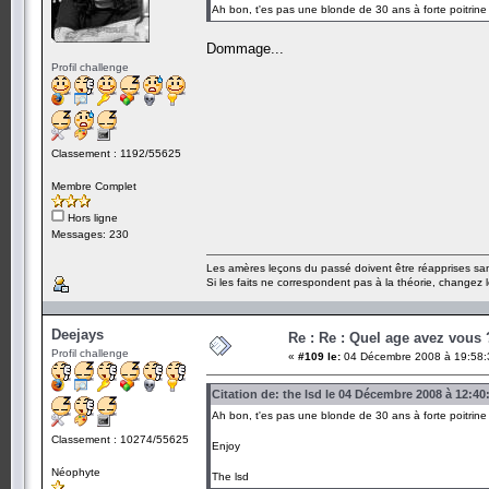
Ah bon, t'es pas une blonde de 30 ans à forte poitrine
Dommage...
Profil challenge
Classement : 1192/55625
Membre Complet
Hors ligne
Messages: 230
Les amères leçons du passé doivent être réapprises sans
Si les faits ne correspondent pas à la théorie, changez le
Deejays
Re : Re : Quel age avez vous 
Profil challenge
«
#109 le:
04 Décembre 2008 à 19:58:
Citation de: the lsd le 04 Décembre 2008 à 12:40
Ah bon, t'es pas une blonde de 30 ans à forte poitrine
Classement : 10274/55625
Enjoy
Néophyte
The lsd