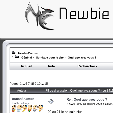
NewbieContest
Général
»
Sondage pour le site
»
Quel age avez vous ?
Accueil
Aide
Rechercher
Pages:
1
...
6
7
[
8
]
9
10
...
15
Auteur
Fil de discussion: Quel age avez vous ? (Lu 3411
toutankhamon
Re : Quel age avez vous ?
Profil challenge
«
#105 le:
03 Décembre 2008 à 12:39:
20 ou 21 je ne sais plus.....