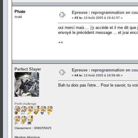
Phate
Epreuve : reprogrammation en cours
Invité
«
#3 le:
13 Août 2005 à 19:41:57 »
oui merci mais ... j'y accède et il me dit que j
envoyé le précédent message ... et jvai encor
++
Perfect Slayer
Epreuve : reprogrammation en cours
«
#4 le:
13 Août 2005 à 19:59:48 »
Bah tu dois pas l'etre... Pour le savoir, tu v
Profil challenge
Classement : 3080/55625
Membre Héroïque