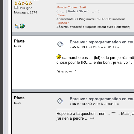
Newbie Contest Staff :
Hors ligne
(¯`·._.· [ Perfect Slayer ] ·._.·´¯)
Messages: 1974
Status :
Administrateur / Programmeur PHP / Optimisateur
Citation :
Sécurité, efficacité et rapidité riment avec Perfect(ion)
Phate
Epreuve : reprogrammation en cours
Invité
«
#5 le:
13 Août 2005 à 20:01:17 »
ca marche pas ... (lol) et le pire je n'ai
chose pour le IRC ... enfin bon , je vai voir 
[A suivre...]
Phate
Epreuve : reprogrammation en cours
Invité
«
#6 le:
13 Août 2005 à 20:03:30 »
Réponse à ta question , non ... ^^" .. Mais j'
j'ai rien à perdre ... ++