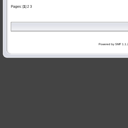
Pages: [
1
]
2
3
Powered by SMF 1.1.