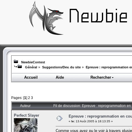
NewbieContest
Général
»
Suggestions/Dev. du site
»
Epreuve : reprogrammation en 
Accueil
Aide
Rechercher
Pages: [
1
]
2
3
Auteur
Fil de discussion: Epreuve : reprogrammation en c
Perfect Slayer
Epreuve : reprogrammation en cours
«
le:
13 Août 2005 à 18:13:35 »
Comme vous avez pu le voir à travers plusieu