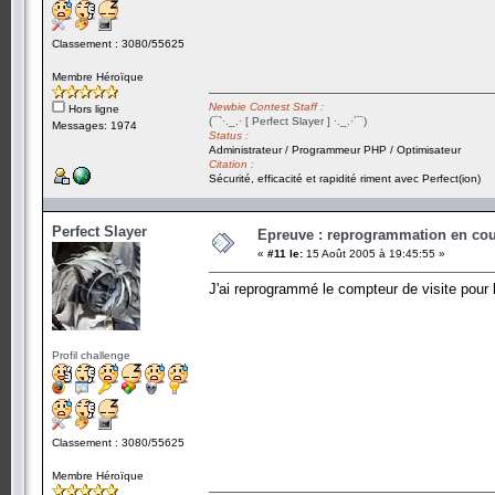
Classement : 3080/55625
Membre Héroïque
Newbie Contest Staff :
Hors ligne
(¯`·._.· [ Perfect Slayer ] ·._.·´¯)
Messages: 1974
Status :
Administrateur / Programmeur PHP / Optimisateur
Citation :
Sécurité, efficacité et rapidité riment avec Perfect(ion)
Perfect Slayer
Epreuve : reprogrammation en cours
«
#11 le:
15 Août 2005 à 19:45:55 »
J'ai reprogrammé le compteur de visite pour l
Profil challenge
Classement : 3080/55625
Membre Héroïque