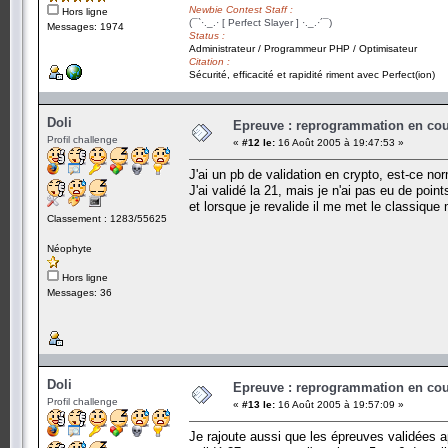
Newbie Contest Staff :
Hors ligne
(¯`·._.· [ Perfect Slayer ] ·._.·´¯)
Messages: 1974
Status :
Administrateur / Programmeur PHP / Optimisateur
Citation :
Sécurité, efficacité et rapidité riment avec Perfect(ion)
Doli
Epreuve : reprogrammation en cours
Profil challenge
«
#12 le:
16 Août 2005 à 19:47:53 »
J'ai un pb de validation en crypto, est-ce no
J'ai validé la 21, mais je n'ai pas eu de poi
et lorsque je revalide il me met le classique 
Classement : 1283/55625
Néophyte
Hors ligne
Messages: 36
Doli
Epreuve : reprogrammation en cours
Profil challenge
«
#13 le:
16 Août 2005 à 19:57:09 »
Je rajoute aussi que les épreuves validées a