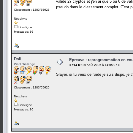
validé 27 cryptos et j'en ai que 5 ou 6 de v
pseudo dans le classement complet. C'est par
Classement : 1283/55625
Néophyte
Hors ligne
Messages: 36
Doli
Epreuve : reprogrammation en cours
Profil challenge
«
#14 le:
20 Août 2005 à 14:05:27 »
Slayer, si tu veux de l'aide je suis dispo, je
Classement : 1283/55625
Néophyte
Hors ligne
Messages: 36