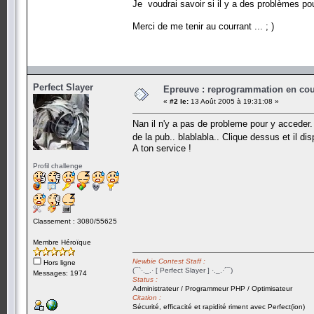
Je voudrai savoir si il y a des problèmes pou
Merci de me tenir au courrant ... ; )
Perfect Slayer
Epreuve : reprogrammation en cours
«
#2 le:
13 Août 2005 à 19:31:08 »
Nan il n'y a pas de probleme pour y acceder.
de la pub.. blablabla.. Clique dessus et il d
A ton service !
Profil challenge
Classement : 3080/55625
Membre Héroïque
Newbie Contest Staff :
Hors ligne
(¯`·._.· [ Perfect Slayer ] ·._.·´¯)
Messages: 1974
Status :
Administrateur / Programmeur PHP / Optimisateur
Citation :
Sécurité, efficacité et rapidité riment avec Perfect(ion)