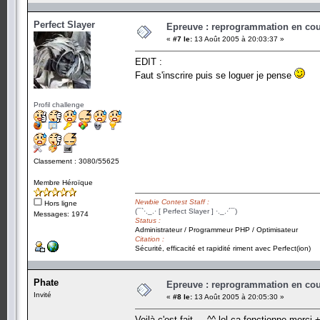
Perfect Slayer
Epreuve : reprogrammation en cours
«
#7 le:
13 Août 2005 à 20:03:37 »
EDIT :
Faut s'inscrire puis se loguer je pense
Profil challenge
Classement : 3080/55625
Membre Héroïque
Newbie Contest Staff :
Hors ligne
(¯`·._.· [ Perfect Slayer ] ·._.·´¯)
Messages: 1974
Status :
Administrateur / Programmeur PHP / Optimisateur
Citation :
Sécurité, efficacité et rapidité riment avec Perfect(ion)
Phate
Epreuve : reprogrammation en cours
Invité
«
#8 le:
13 Août 2005 à 20:05:30 »
Voilà c'est fait ... ^^ lol ca fonctionne merci 