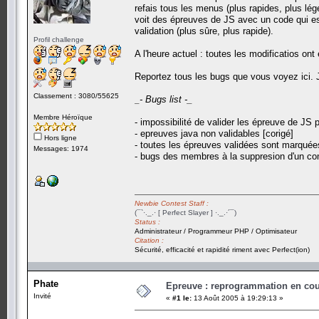
refais tous les menus (plus rapides, plus l
voit des épreuves de JS avec un code qui est
validation (plus sûre, plus rapide).
Profil challenge
A l'heure actuel : toutes les modificatios on
Reportez tous les bugs que vous voyez ici. Je
Classement : 3080/55625
_- Bugs list -_
Membre Héroïque
- impossibilité de valider les épreuve de JS
- epreuves java non validables [corigé]
Hors ligne
- toutes les épreuves validées sont marqué
Messages: 1974
- bugs des membres à la suppresion d'un co
Newbie Contest Staff :
(¯`·._.· [ Perfect Slayer ] ·._.·´¯)
Status :
Administrateur / Programmeur PHP / Optimisateur
Citation :
Sécurité, efficacité et rapidité riment avec Perfect(ion)
Phate
Epreuve : reprogrammation en cours
Invité
«
#1 le:
13 Août 2005 à 19:29:13 »