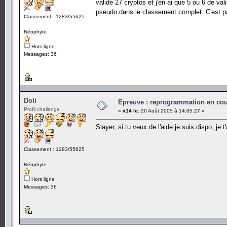
validé 27 cryptos et j'en ai que 5 ou 6 de v
pseudo dans le classement complet. C'est par
Classement : 1283/55625
Néophyte
Hors ligne
Messages: 36
Doli
Epreuve : reprogrammation en cours
Profil challenge
«
#14 le:
20 Août 2005 à 14:05:27 »
Slayer, si tu veux de l'aide je suis dispo, je
Classement : 1283/55625
Néophyte
Hors ligne
Messages: 36