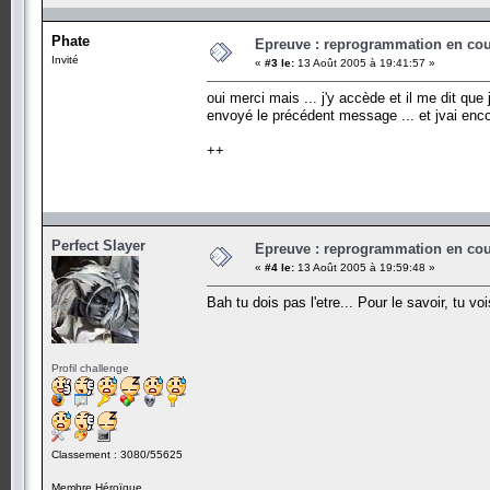
Phate
Epreuve : reprogrammation en cours
Invité
«
#3 le:
13 Août 2005 à 19:41:57 »
oui merci mais ... j'y accède et il me dit que j
envoyé le précédent message ... et jvai encor
++
Perfect Slayer
Epreuve : reprogrammation en cours
«
#4 le:
13 Août 2005 à 19:59:48 »
Bah tu dois pas l'etre... Pour le savoir, tu v
Profil challenge
Classement : 3080/55625
Membre Héroïque