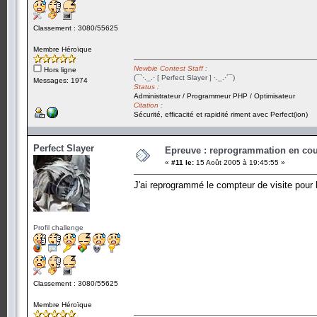
Classement : 3080/55625
Membre Héroïque
Newbie Contest Staff :
Hors ligne
(¯`·._.· [ Perfect Slayer ] ·._.·´¯)
Messages: 1974
Status :
Administrateur / Programmeur PHP / Optimisateur
Citation :
Sécurité, efficacité et rapidité riment avec Perfect(ion)
Perfect Slayer
Epreuve : reprogrammation en cours
«
#11 le:
15 Août 2005 à 19:45:55 »
J'ai reprogrammé le compteur de visite pour l
Profil challenge
Classement : 3080/55625
Membre Héroïque