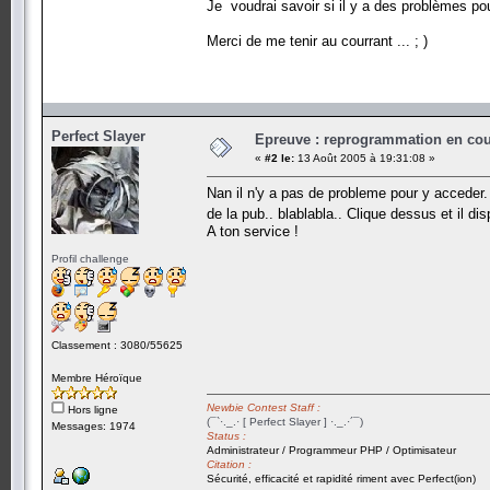
Je voudrai savoir si il y a des problèmes pou
Merci de me tenir au courrant ... ; )
Perfect Slayer
Epreuve : reprogrammation en cours
«
#2 le:
13 Août 2005 à 19:31:08 »
Nan il n'y a pas de probleme pour y acceder.
de la pub.. blablabla.. Clique dessus et il d
A ton service !
Profil challenge
Classement : 3080/55625
Membre Héroïque
Newbie Contest Staff :
Hors ligne
(¯`·._.· [ Perfect Slayer ] ·._.·´¯)
Messages: 1974
Status :
Administrateur / Programmeur PHP / Optimisateur
Citation :
Sécurité, efficacité et rapidité riment avec Perfect(ion)