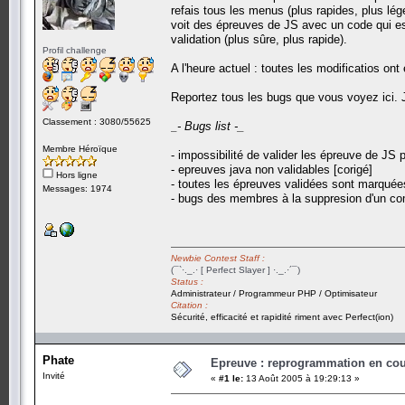
refais tous les menus (plus rapides, plus l
voit des épreuves de JS avec un code qui est
validation (plus sûre, plus rapide).
Profil challenge
A l'heure actuel : toutes les modificatios on
Reportez tous les bugs que vous voyez ici. Je
Classement : 3080/55625
_- Bugs list -_
Membre Héroïque
- impossibilité de valider les épreuve de JS
- epreuves java non validables [corigé]
Hors ligne
- toutes les épreuves validées sont marqué
Messages: 1974
- bugs des membres à la suppresion d'un co
Newbie Contest Staff :
(¯`·._.· [ Perfect Slayer ] ·._.·´¯)
Status :
Administrateur / Programmeur PHP / Optimisateur
Citation :
Sécurité, efficacité et rapidité riment avec Perfect(ion)
Phate
Epreuve : reprogrammation en cours
Invité
«
#1 le:
13 Août 2005 à 19:29:13 »