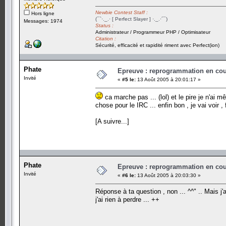
Newbie Contest Staff :
Hors ligne
(¯`·._.· [ Perfect Slayer ] ·._.·´¯)
Messages: 1974
Status :
Administrateur / Programmeur PHP / Optimisateur
Citation :
Sécurité, efficacité et rapidité riment avec Perfect(ion)
Phate
Epreuve : reprogrammation en cours
Invité
«
#5 le:
13 Août 2005 à 20:01:17 »
ca marche pas ... (lol) et le pire je n'ai
chose pour le IRC ... enfin bon , je vai voir 
[A suivre...]
Phate
Epreuve : reprogrammation en cours
Invité
«
#6 le:
13 Août 2005 à 20:03:30 »
Réponse à ta question , non ... ^^" .. Mais j'
j'ai rien à perdre ... ++