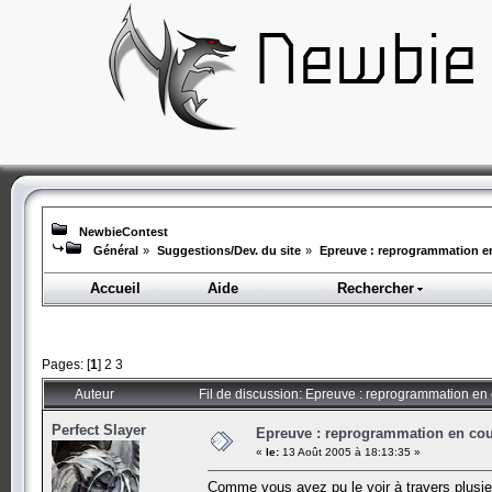
NewbieContest
Général
»
Suggestions/Dev. du site
»
Epreuve : reprogrammation en 
Accueil
Aide
Rechercher
Pages: [
1
]
2
3
Auteur
Fil de discussion: Epreuve : reprogrammation en c
Perfect Slayer
Epreuve : reprogrammation en cours
«
le:
13 Août 2005 à 18:13:35 »
Comme vous avez pu le voir à travers plusieu