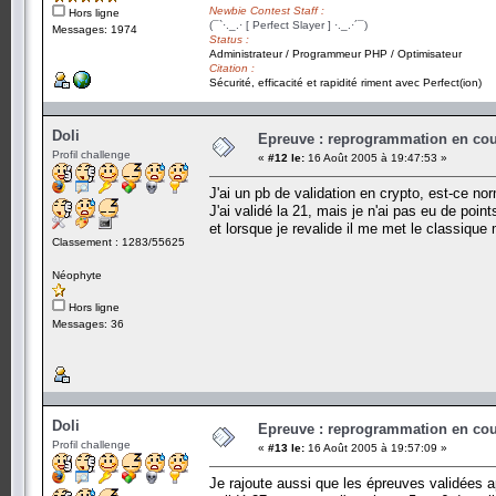
Newbie Contest Staff :
Hors ligne
(¯`·._.· [ Perfect Slayer ] ·._.·´¯)
Messages: 1974
Status :
Administrateur / Programmeur PHP / Optimisateur
Citation :
Sécurité, efficacité et rapidité riment avec Perfect(ion)
Doli
Epreuve : reprogrammation en cours
Profil challenge
«
#12 le:
16 Août 2005 à 19:47:53 »
J'ai un pb de validation en crypto, est-ce no
J'ai validé la 21, mais je n'ai pas eu de poi
et lorsque je revalide il me met le classique 
Classement : 1283/55625
Néophyte
Hors ligne
Messages: 36
Doli
Epreuve : reprogrammation en cours
Profil challenge
«
#13 le:
16 Août 2005 à 19:57:09 »
Je rajoute aussi que les épreuves validées a