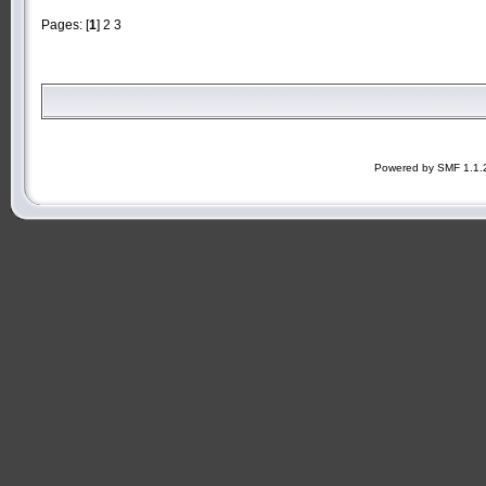
Pages: [
1
]
2
3
Powered by SMF 1.1.