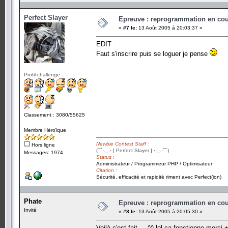
Perfect Slayer
Epreuve : reprogrammation en cours
«
#7 le:
13 Août 2005 à 20:03:37 »
EDIT :
Faut s'inscrire puis se loguer je pense
Profil challenge
Classement : 3080/55625
Membre Héroïque
Newbie Contest Staff :
Hors ligne
(¯`·._.· [ Perfect Slayer ] ·._.·´¯)
Messages: 1974
Status :
Administrateur / Programmeur PHP / Optimisateur
Citation :
Sécurité, efficacité et rapidité riment avec Perfect(ion)
Phate
Epreuve : reprogrammation en cours
Invité
«
#8 le:
13 Août 2005 à 20:05:30 »
Voilà c'est fait ... ^^ lol ca fonctionne merci 