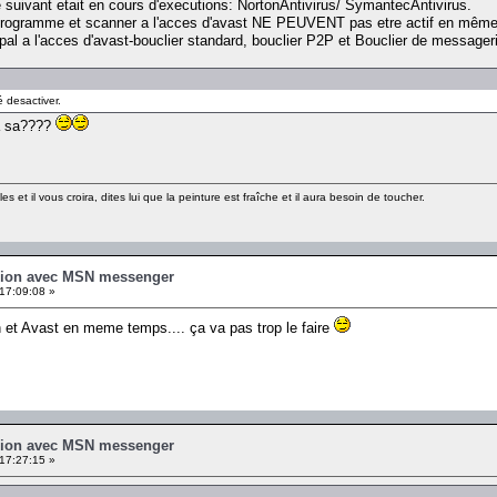
suivant etait en cours d'executions: NortonAntivirus/ SymantecAntivirus.
programme et scanner a l'acces d'avast NE PEUVENT pas etre actif en mêm
al a l'acces d'avast-bouclier standard, bouclier P2P et Bouclier de messageri
 desactiver.
a sa????
les et il vous croira, dites lui que la peinture est fraîche et il aura besoin de toucher.
xion avec MSN messenger
17:09:08 »
ton et Avast en meme temps.... ça va pas trop le faire
xion avec MSN messenger
17:27:15 »