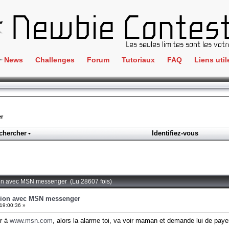
News
Challenges
Forum
Tutoriaux
FAQ
Liens util
Crackme
IRC
ClientSide
Newbi
Cryptographie
Liens
r
Forensics
chercher
Identifiez-vous
Parten
Hacking
Régle
Logique
Goodi
Programmation
ion avec MSN messenger (Lu 28607 fois)
L'incu
Stéganographie
xion avec MSN messenger
19:00:36 »
Wargame
er à
www.msn.com
, alors la alarme toi, va voir maman et demande lui de payer 
Tous les challenges