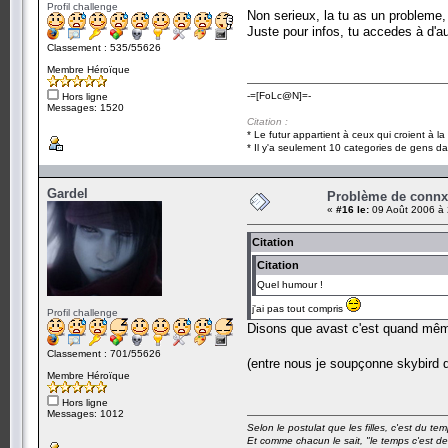
Profil challenge
Non serieux, la tu as un probleme,
Juste pour infos, tu accedes à d'aut
Classement : 535/55626
Membre Héroïque
-=[FoLc@N]=-
Hors ligne
Messages: 1520
Citation :
* Le futur appartient à ceux qui croient à l
* Il y'a seulement 10 categories de gens dan
Gardel
Problème de conn
«
#16 le:
09 Août 2006 à 
Citation
Citation
Quel humour !
j'ai pas tout compris
Profil challenge
Disons que avast c'est quand mêm
Classement : 701/55626
(entre nous je soupçonne skybird 
Membre Héroïque
Hors ligne
Messages: 1012
Selon le postulat que les filles, c'est du t
Et comme chacun le sait, "le temps c'est de