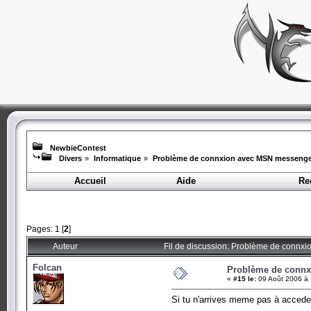
NewbieContest
Divers
»
Informatique
»
Problème de connxion avec MSN messenge
Accueil
Aide
Re
Pages:
1
[
2
]
Auteur
Fil de discussion: Problème de connx
Folcan
Problème de conn
«
#15 le:
09 Août 2006 à 
Si tu n'arrives meme pas à acced