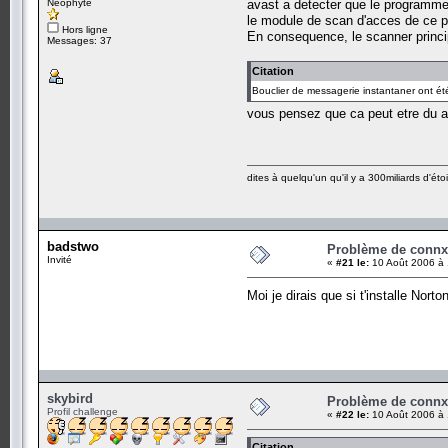
Néophyte
avast a detecter que le programme 
le module de scan d'acces de ce 
Hors ligne
En consequence, le scanner princip
Messages: 37
Citation
Bouclier de messagerie instantaner ont été
vous pensez que ca peut etre du 
dites à quelqu'un qu'il y a 300miliards d'étoi
badstwo
Problème de conn
Invité
«
#21 le:
10 Août 2006 à 
Moi je dirais que si t'installe Nor
skybird
Problème de conn
Profil challenge
«
#22 le:
10 Août 2006 à 
Citation