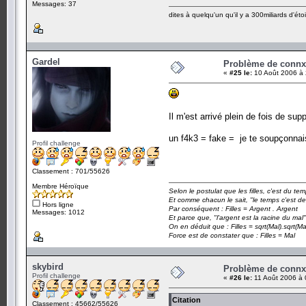
Messages: 37
dites à quelqu'un qu'il y a 300miliards d'étoi
Gardel
Problème de conn
«
#25 le:
10 Août 2006 à 
Il m'est arrivé plein de fois de su
un f4k3 = fake = je te soupçonnai
Profil challenge
Classement : 701/55626
Membre Héroïque
Selon le postulat que les filles, c'est du t
Et comme chacun le sait, "le temps c'est de
Hors ligne
Par conséquent : Filles = Argent . Argent
Messages: 1012
Et parce que, "l'argent est la racine du mal"
On en déduit que : Filles = sqrt(Mal).sqrt(Ma
Force est de constater que : Filles = Mal
skybird
Problème de conn
Profil challenge
«
#26 le:
11 Août 2006 à 
Citation
Classement : 45662/55626