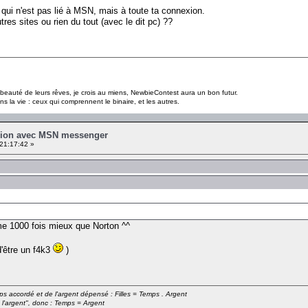
 qui n'est pas lié à MSN, mais à toute ta connexion.
res sites ou rien du tout (avec le dit pc) ??
a beauté de leurs rêves, je crois au miens, NewbieContest aura un bon futur.
s la vie : ceux qui comprennent le binaire, et les autres.
xion avec MSN messenger
21:17:42 »
e 1000 fois mieux que Norton ^^
d'être un f4k3
)
emps accordé et de l'argent dépensé : Filles = Temps . Argent
 l'argent", donc : Temps = Argent