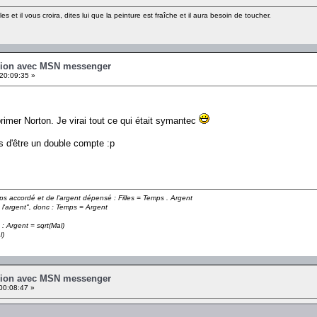
les et il vous croira, dites lui que la peinture est fraîche et il aura besoin de toucher.
xion avec MSN messenger
20:09:35 »
pprimer Norton. Je virai tout ce qui était symantec
s d'être un double compte :p
emps accordé et de l'argent dépensé : Filles = Temps . Argent
 l'argent", donc : Temps = Argent
 : Argent = sqrt(Mal)
l)
xion avec MSN messenger
00:08:47 »