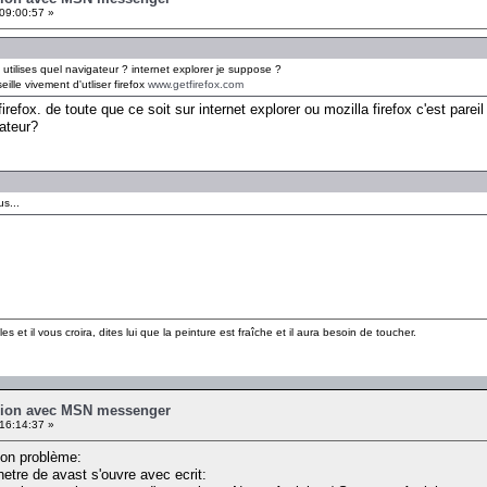
09:00:57 »
tilises quel navigateur ? internet explorer je suppose ?
eille vivement d'utliser firefox
www.getfirefox.com
firefox. de toute que ce soit sur internet explorer ou mozilla firefox c'est par
ateur?
us...
les et il vous croira, dites lui que la peinture est fraîche et il aura besoin de toucher.
xion avec MSN messenger
16:14:37 »
 mon problème:
etre de avast s'ouvre avec ecrit: