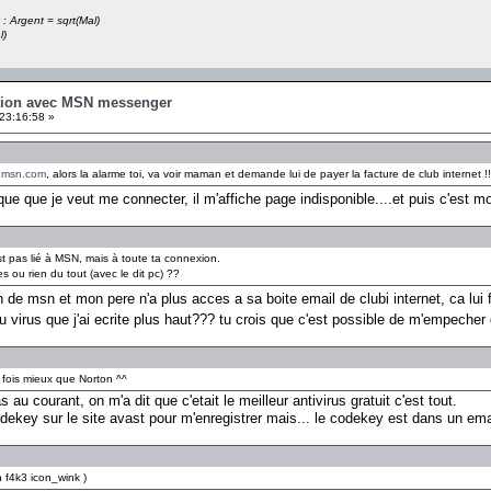
 : Argent = sqrt(Mal)
l)
xion avec MSN messenger
23:16:58 »
.msn.com
, alors la alarme toi, va voir maman et demande lui de payer la facture de club internet !!
sque que je veut me connecter, il m'affiche page indisponible....et puis c'est m
st pas lié à MSN, mais à toute ta connexion.
s ou rien du tout (avec le dit pc) ??
ain de msn et mon pere n'a plus acces a sa boite email de clubi internet, ca lui
 virus que j'ai ecrite plus haut??? tu crois que c'est possible de m'empeche
fois mieux que Norton ^^
as au courant, on m'a dit que c'etait le meilleur antivirus gratuit c'est tout.
 codekey sur le site avast pour m'enregistrer mais... le codekey est dans un 
 f4k3 icon_wink )