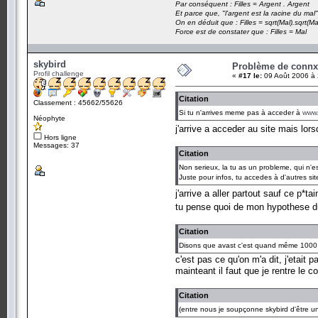
Par conséquent : Filles = Argent . Argent
Et parce que, "l'argent est la racine du mal"
On en déduit que : Filles = sqrt(Mal).sqrt(Ma
Force est de constater que : Filles = Mal
skybird
Problème de conn
Profil challenge
«
#17 le:
09 Août 2006 à 
Citation
Classement : 45662/55626
Si tu n'arrives meme pas à acceder à
www
Néophyte
j'arrive a acceder au site mais lor
Hors ligne
Messages: 37
Citation
Non serieux, la tu as un probleme, qui n'e
Juste pour infos, tu accedes à d'autres site
j'arrive a aller partout sauf ce p*t
tu pense quoi de mon hypothese du
Citation
Disons que avast c'est quand même 1000 
c'est pas ce qu'on m'a dit, j'etait p
mainteant il faut que je rentre le
Citation
(entre nous je soupçonne skybird d'être un