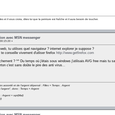
les et il vous croira, dites lui que la peinture est fraîche et il aura besoin de toucher.
xion avec MSN messenger
00:15:20 »
eb, tu utilises quel navigateur ? internet explorer je suppose ?
 te conseille vivement d'utliser firefox
http://www.getfirefox.com
chement ? ^^ Du temps où j'étais sous windows j'utilisais AVG free mais tu sais
ton c'est sans doûte le pire des anti virus...
emps accordé et de l'argent dépensé : Filles = Temps . Argent
 l'argent", donc : Temps = Argent
 : Argent = sqrt(Mal)
l)
xion avec MSN messenger