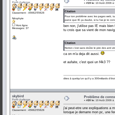
Profil challenge
«
#19 le:
10 Août 2006 à 
Citation
Classement : 45662/55626
Pour ton problème avec les pages web, tu u
Néophyte
parce que IE ça daube, si tu l'as je te cons
Hors ligne
ben non, j'utilise pas IE mais bien 
Messages: 37
tu crois que sa vient de mon navig
Citation
Norton c'est sans doûte le pire des anti vir
ca on m'a deja dit aussi.
et aufaite, c'est quoi un f4k3 ??
dites à quelqu'un qu'il y a 300miliards d'étoi
skybird
Problème de conn
Profil challenge
«
#20 le:
10 Août 2006 à 
j'ai peut-etre une expliquations a
Classement : 45662/55626
lorsque je demarre mon pc, une fen