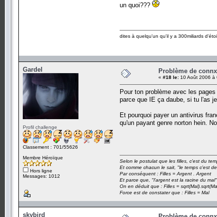
un quoi???
dites à quelqu'un qu'il y a 300miliards d'étoi
Gardel
Problème de conn
«
#18 le:
10 Août 2006 à 
Pour ton problème avec les pages w
parce que IE ça daube, si tu l'as je
Et pourquoi payer un antivirus fran
qu'un payant genre norton hein. Nor
Profil challenge
Classement : 701/55626
Membre Héroïque
Selon le postulat que les filles, c'est du t
Et comme chacun le sait, "le temps c'est de
Hors ligne
Par conséquent : Filles = Argent . Argent
Messages: 1012
Et parce que, "l'argent est la racine du mal"
On en déduit que : Filles = sqrt(Mal).sqrt(Ma
Force est de constater que : Filles = Mal
skybird
Problème de conn