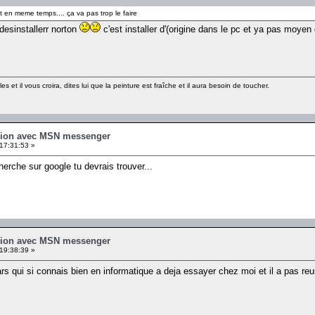
ast en meme temps.... ça va pas trop le faire
desinstallerr norton
c'est installer d'(origine dans le pc et ya pas moyen
les et il vous croira, dites lui que la peinture est fraîche et il aura besoin de toucher.
xion avec MSN messenger
17:31:53 »
herche sur google tu devrais trouver...
xion avec MSN messenger
19:38:39 »
ars qui si connais bien en informatique a deja essayer chez moi et il a pas r