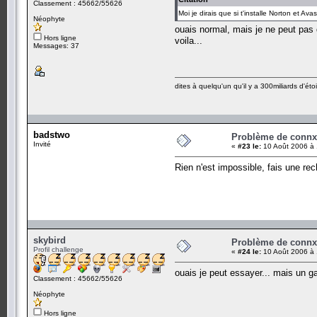
Classement : 45662/55626
Moi je dirais que si t'installe Norton et Av
Néophyte
ouais normal, mais je ne peut pas 
Hors ligne
voila...
Messages: 37
dites à quelqu'un qu'il y a 300miliards d'étoi
badstwo
Problème de conn
Invité
«
#23 le:
10 Août 2006 à 
Rien n'est impossible, fais une rec
skybird
Problème de conn
Profil challenge
«
#24 le:
10 Août 2006 à 
ouais je peut essayer... mais un g
Classement : 45662/55626
Néophyte
Hors ligne