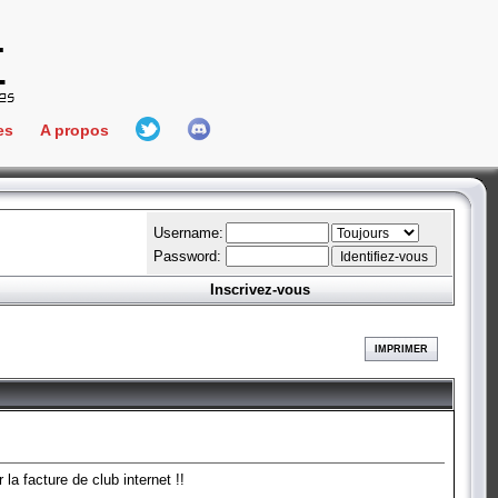
es
A propos
L'équipe
e Connect
Hall Of Fame
Username:
Password:
Inscrivez-vous
aires
ment
IMPRIMER
es
bateur
la facture de club internet !!