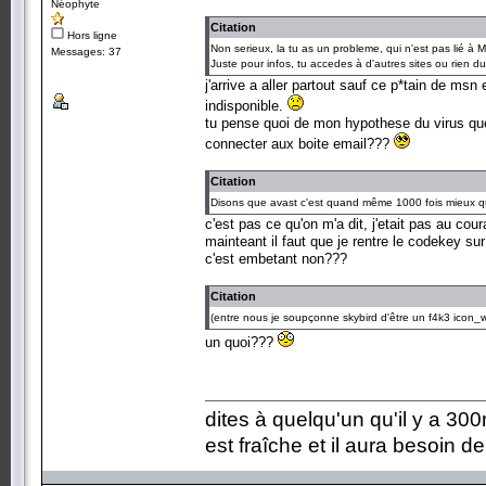
Néophyte
Citation
Hors ligne
Non serieux, la tu as un probleme, qui n'est pas lié à 
Messages: 37
Juste pour infos, tu accedes à d'autres sites ou rien du 
j'arrive a aller partout sauf ce p*tain de msn
indisponible.
tu pense quoi de mon hypothese du virus que
connecter aux boite email???
Citation
Disons que avast c'est quand même 1000 fois mieux q
c'est pas ce qu'on m'a dit, j'etait pas au coura
mainteant il faut que je rentre le codekey su
c'est embetant non???
Citation
(entre nous je soupçonne skybird d'être un f4k3 icon_w
un quoi???
dites à quelqu'un qu'il y a 300m
est fraîche et il aura besoin d