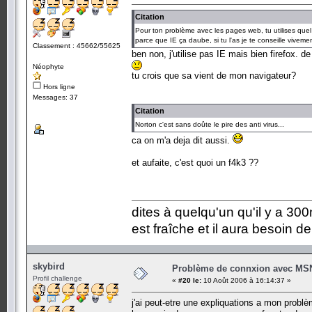
Citation
Pour ton problème avec les pages web, tu utilises quel
parce que IE ça daube, si tu l'as je te conseille vivement
Classement : 45662/55625
ben non, j'utilise pas IE mais bien firefox. d
Néophyte
tu crois que sa vient de mon navigateur?
Hors ligne
Messages: 37
Citation
Norton c'est sans doûte le pire des anti virus...
ca on m'a deja dit aussi.
et aufaite, c'est quoi un f4k3 ??
dites à quelqu'un qu'il y a 300m
est fraîche et il aura besoin d
skybird
Problème de connxion avec MS
Profil challenge
«
#20 le:
10 Août 2006 à 16:14:37 »
j'ai peut-etre une expliquations a mon problè