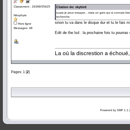
Classement : 26398/55625
Citation de: skybird
ouais je peut essayer... mais un gars qui si connais bi
Néophyte
recherche.
sinon tu va dans le disque dur et tu le fais 
Hors ligne
Messages: 48
Edit de the lsd : la prochaine fois tu pourras e
La où la discrestion a échoué, 
Pages:
1
[
2
]
Powered by SMF 1.1.