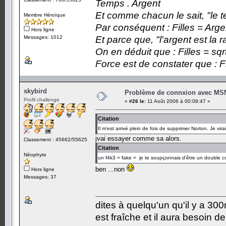
Temps . Argent
Et comme chacun le sait, "le t
Membre Héroïque
Par conséquent : Filles = Arge
Hors ligne
Messages: 1012
Et parce que, "l'argent est la 
On en déduit que : Filles = sqr
Force est de constater que : F
skybird
Problème de connxion avec MS
Profil challenge
«
#26 le:
11 Août 2006 à 00:08:47 »
Citation
Il m'est arrivé plein de fois de supprimer Norton. Je vira
jvai essayer comme sa alors.
Classement : 45662/55625
Citation
Néophyte
un f4k3 = fake = je te soupçonnais d'être un double c
ben ...non
Hors ligne
Messages: 37
dites à quelqu'un qu'il y a 300m
est fraîche et il aura besoin d