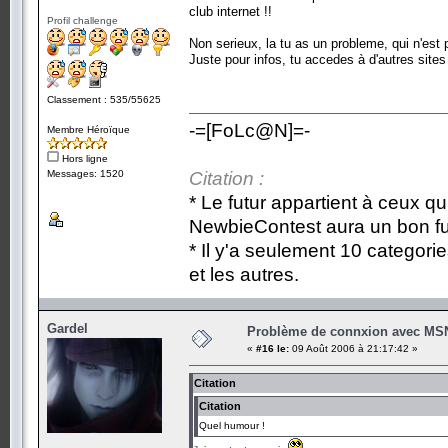
club internet !!
Profil challenge
Non serieux, la tu as un probleme, qui n'est
Juste pour infos, tu accedes à d'autres sites 
Classement : 535/55625
-=[FoLc@N]=-
Membre Héroïque
Hors ligne
Messages: 1520
Citation :
* Le futur appartient à ceux qu
NewbieContest aura un bon fu
* Il y'a seulement 10 categori
et les autres.
Gardel
Problème de connxion avec MS
«
#16 le:
09 Août 2006 à 21:17:42 »
Citation
Citation
Quel humour !