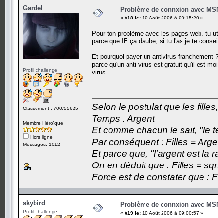
Gardel
Problème de connxion avec MS
«
#18 le:
10 Août 2006 à 00:15:20 »
Pour ton problème avec les pages web, tu uti
parce que IE ça daube, si tu l'as je te consei
Et pourquoi payer un antivirus franchement ?
parce qu'un anti virus est gratuit qu'il est m
Profil challenge
virus...
Selon le postulat que les fille
Classement : 700/55625
Temps . Argent
Membre Héroïque
Et comme chacun le sait, "le t
Hors ligne
Par conséquent : Filles = Arge
Messages: 1012
Et parce que, "l'argent est la 
On en déduit que : Filles = sqr
Force est de constater que : F
skybird
Problème de connxion avec MS
Profil challenge
«
#19 le:
10 Août 2006 à 09:00:57 »