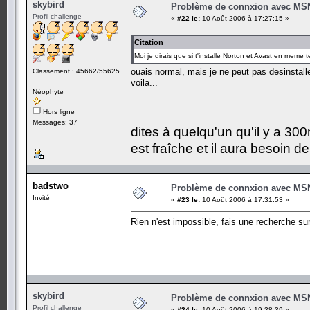
skybird
Problème de connxion avec MS
Profil challenge
«
#22 le:
10 Août 2006 à 17:27:15 »
Citation
Moi je dirais que si t'installe Norton et Avast en meme t
ouais normal, mais je ne peut pas desinstall
Classement : 45662/55625
voila...
Néophyte
Hors ligne
Messages: 37
dites à quelqu'un qu'il y a 300m
est fraîche et il aura besoin d
badstwo
Problème de connxion avec MS
Invité
«
#23 le:
10 Août 2006 à 17:31:53 »
Rien n'est impossible, fais une recherche sur
skybird
Problème de connxion avec MS
Profil challenge
«
#24 le:
10 Août 2006 à 19:38:39 »