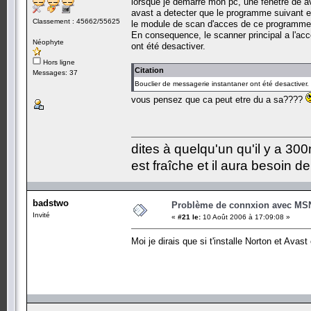
lorsque je demarre mon pc, une fenetre de av
avast a detecter que le programme suivant e
Classement : 45662/55625
le module de scan d'acces de ce programme
En consequence, le scanner principal a l'acc
Néophyte
ont été desactiver.
Hors ligne
Citation
Messages: 37
Bouclier de messagerie instantaner ont été desactiver.
vous pensez que ca peut etre du a sa????
dites à quelqu'un qu'il y a 300m
est fraîche et il aura besoin d
badstwo
Problème de connxion avec MS
Invité
«
#21 le:
10 Août 2006 à 17:09:08 »
Moi je dirais que si t'installe Norton et Ava