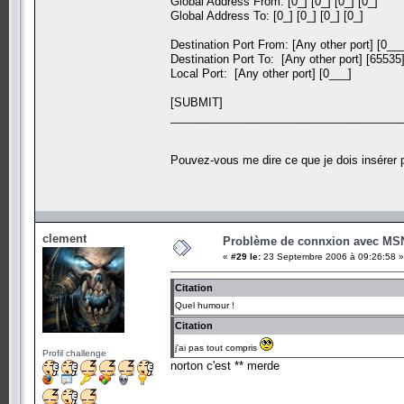
Global Address From: [0_] [0_] [0_] [0_]
Global Address To: [0_] [0_] [0_] [0_]
Destination Port From: [Any other port] [0__
Destination Port To: [Any other port] [65535
Local Port: [Any other port] [0___]
[SUBMIT]
_____________________________________
Pouvez-vous me dire ce que je dois insérer
clement
Problème de connxion avec MS
«
#29 le:
23 Septembre 2006 à 09:26:58 »
Citation
Quel humour !
Citation
j'ai pas tout compris
Profil challenge
norton c'est ** merde