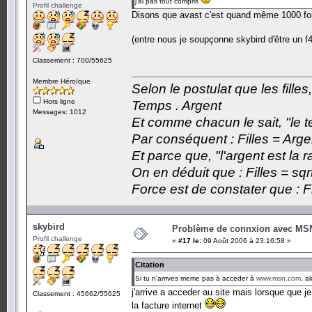
j'ai pas tout compris
Profil challenge
Disons que avast c'est quand même 1000 fo
(entre nous je soupçonne skybird d'être un 
Classement : 700/55625
Membre Héroïque
Selon le postulat que les fille
Hors ligne
Temps . Argent
Messages: 1012
Et comme chacun le sait, "le t
Par conséquent : Filles = Arge
Et parce que, "l'argent est la 
On en déduit que : Filles = sqr
Force est de constater que : F
skybird
Problème de connxion avec MS
Profil challenge
«
#17 le:
09 Août 2006 à 23:16:58 »
Citation
Si tu n'arrives meme pas à acceder à
www.msn.com
, a
j'arrive a acceder au site mais lorsque que j
Classement : 45662/55625
la facture internet