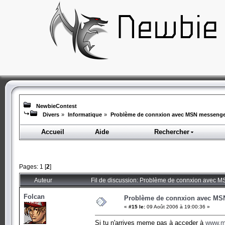
NewbieContest
Divers
»
Informatique
»
Problème de connxion avec MSN messenge
Accueil
Aide
Rechercher
Pages:
1
[
2
]
Auteur
Fil de discussion: Problème de connxion avec 
Folcan
Problème de connxion avec MS
«
#15 le:
09 Août 2006 à 19:00:36 »
Si tu n'arrives meme pas à acceder à
www.m