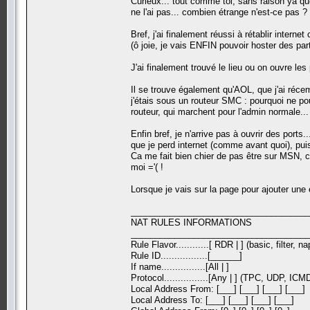
Curieux... tout comme toi, sans raison ya q
ne l'ai pas... combien étrange n'est-ce pas ?
Bref, j'ai finalement réussi à rétablir interne
(ô joie, je vais ENFIN pouvoir hoster des parti
J'ai finalement trouvé le lieu ou on ouvre 
Il se trouve également qu'AOL, que j'ai réce
j'étais sous un routeur SMC : pourquoi ne po
routeur, qui marchent pour l'admin normale...
Enfin bref, je n'arrive pas à ouvrir des ports.
que je perd internet (comme avant quoi), puis
Ca me fait bien chier de pas être sur MSN, c
moi ='( !
Lorsque je vais sur la page pour ajouter une e
_____________________________________
NAT RULES INFORMATIONS
_____________________________________
Rule Flavor............[ RDR | ] (basic, filter, 
Rule ID.................[______]
If name................[All | ]
Protocol................[Any | ] (TPC, UDP, ICMD
Local Address From: [___] [___] [___] [___]
Local Address To: [___] [___] [___] [___]