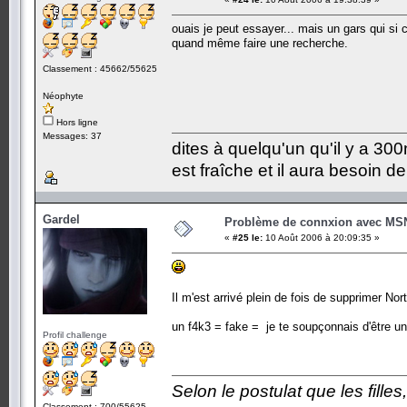
ouais je peut essayer... mais un gars qui si 
quand même faire une recherche.
Classement : 45662/55625
Néophyte
Hors ligne
Messages: 37
dites à quelqu'un qu'il y a 300m
est fraîche et il aura besoin d
Gardel
Problème de connxion avec MS
«
#25 le:
10 Août 2006 à 20:09:35 »
Il m'est arrivé plein de fois de supprimer Nor
un f4k3 = fake = je te soupçonnais d'être u
Profil challenge
Selon le postulat que les fille
Classement : 700/55625