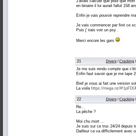
J'avais calculé que pour que mon p
en binaire il lui aurait fallut 158 a
Enfin je vais pouvoir reprendre ma v
Je vais commencer par finir ce scri
Puis j' irais voir un psy .
Merci encore les gars
21
Divers
/
Cracking
Je me suis rendu compte que c'éta
Enfin faut savoir que je me tape 
Bref je vous ai fait une version so
La voila
https://mega.nz/#!1pF
22
Divers
/
Cracking
Re...
La pêche ?
Moi chu mort ...
Je suis sur ce truc 24/24 depuis t
Dailleur ca va difficilement avec u