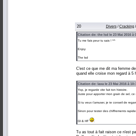
20
Divers
/
Cracking
Citation de: the lsd le 23 Mai 2016 à 
Tu me fais peur tu sais ! ^^
Enjoy
The lsd
C'est ce que me dit ma femme dep
quand elle croise mon regard à 5 
Citation de: laxa le 23 Mai 2016 à 10:
Yop, je regarde vite fait ton histoire.
Juste pour apporter mon grain de sel, ce n
Si tu veux t'amuser, je te conseil de regar
Sinon pour tester des chiffrements rapi
Gl & HF
.
Tu as tout à fait raison ce n'est p