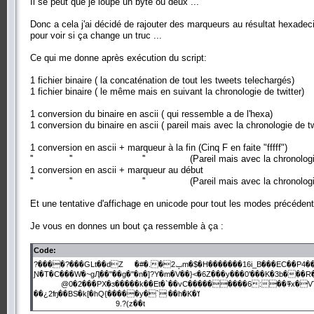
Il se peut que je loupe un byte ou deux ...
Donc a cela j'ai décidé de rajouter des marqueurs au résultat hexadec
pour voir si ça change un truc ...
Ce qui me donne après exécution du script:
1 fichier binaire ( la concaténation de tout les tweets telechargés)
1 fichier binaire ( le même mais en suivant la chronologie de twitter)
1 conversion du binaire en ascii ( qui ressemble a de l'hexa)
1 conversion du binaire en ascii ( pareil mais avec la chronologie de tw
1 conversion en ascii + marqueur à la fin (Cinq F en faite "fffff")
'' '' '' (Pareil mais avec la chronologie de 
1 conversion en ascii + marqueur au début
'' '' '' (Pareil mais avec la chronologie de 
Et une tentative d'affichage en unicode pour tout les modes précédents
Je vous en donnes un bout ça ressemble à ça :
Code:
?����?���GLt��dZ
�#�.�ݒ2m�$�H�������16i_B���EC��P4
Ɲ�T�C���W�~gӅ��"��g�"�n�]?Y�m�V��}<�6Z���y���0'���K�3b��
@0�2���PX�ɜ�����k��Et�`��vC���������6:��ᮛx�VT9S�<
��¿2ʩ��BS�k[�hQ{�����y�`
��h�K�ߌ
9.?(z��t