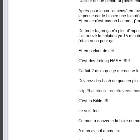
Dailleur dès le départ si j'avais co
Après pour le xor j'ai pensé en fa
je pense car le binaire une fois 
Et ca ce n'est pas un hasard , j'i
De toute façon ça n'a plus d'impor
J'ai trouvé la solution ya 15 minut
j'étais venu pour ça .
Et en parlant de sel ...
C'est des Fcking HASH !!!!!!
Ca fait 2 mois que je me casse le
Devinez des hash de quoi en plus 
http://hashtoolkit.com/reverse
C'est la Bible !!!!!
Je suis fou ...
Ce mec à convertie la bible en md5 
A mon avis il a pas fini ...