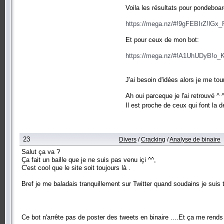
Voila les résultats pour pondeboar
https://mega.nz/#!9gFEBIrZ!l
Et pour ceux de mon bot:
https://mega.nz/#!A1UhUDyB!o
J'ai besoin d'idées alors je me to
Ah oui parceque je l'ai retrouvé ^ 
Il est proche de ceux qui font la
23
Divers
/
Cracking
/
Analyse de binaire
Salut ça va ?
Ça fait un baille que je ne suis pas venu içi ^^,
C'est cool que le site soit toujours là .
Bref je me baladais tranquillement sur Twitter quand soudains je suis
Ce bot n'arrête pas de poster des tweets en binaire ....Et ça me ren