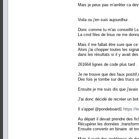
Mais je peux pas m'arrêter ca dev
Voila ou j'en suis aujourdhui .
Donc comme tu m'as conseillé Lsd j
La cmd files de linux ne me donna
Mais il me fallait être sure que ce
Alors j'ai chopper toutes les signa
dans les résultats si il y avait de
261664 lignes de code plus tard .
Je ne trouve que des faux positif,d
Des fois je tombe sur des trucs un
Ensuite je me suis dis que j'avais
J'ai donc décidé de recréer un bo
Il s'appel @pondeboard1
https://
Au départ il devait prendre des fi
Récupérer les données ,transforme
Ensuite convertir en binaire et tro
Mais il avait des problèmes de dup