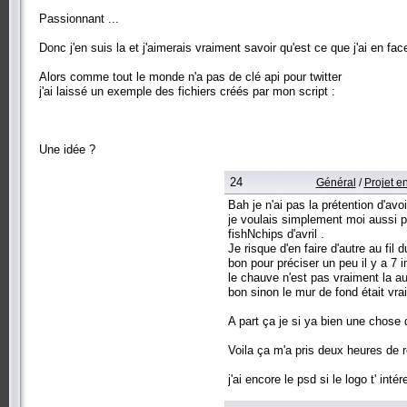
Passionnant ...
Donc j'en suis la et j'aimerais vraiment savoir qu'est ce que j'ai en fac
Alors comme tout le monde n'a pas de clé api pour twitter
j'ai laissé un exemple des fichiers créés par mon script :
Une idée ?
24
Général
/
Projet e
Bah je n'ai pas la prétention d'avo
je voulais simplement moi aussi po
fishNchips d'avril .
Je risque d'en faire d'autre au fi
bon pour préciser un peu il y a 7 im
le chauve n'est pas vraiment la au
bon sinon le mur de fond était vra
A part ça je si ya bien une chose d
Voila ça m'a pris deux heures de 
j'ai encore le psd si le logo t' in