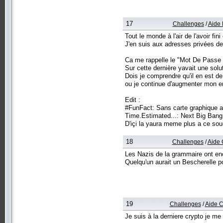
17
Challenges
/
Aide 
Tout le monde à l'air de l'avoir fi
J'en suis aux adresses privées de 
Ca me rappelle le "Mot De Passe Ou
Sur cette dernière yavait une sol
Dois je comprendre qu'il en est d
ou je continue d'augmenter mon e
Edit :
#FunFact: Sans carte graphique a
Time.Estimated...: Next Big Bang
D'içi la yaura meme plus a ce souc
18
Challenges
/
Aide 
Les Nazis de la grammaire ont enc
Quelqu'un aurait un Bescherelle po
19
Challenges
/
Aide C
Je suis à la derniere crypto je me