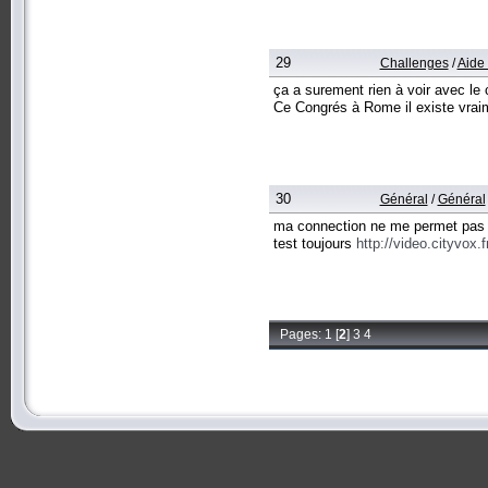
29
Challenges
/
Aide
ça a surement rien à voir avec 
Ce Congrés à Rome il existe vrai
30
Général
/
Général
ma connection ne me permet pas de
test toujours
http://video.cityvox
Pages:
1
[
2
]
3
4