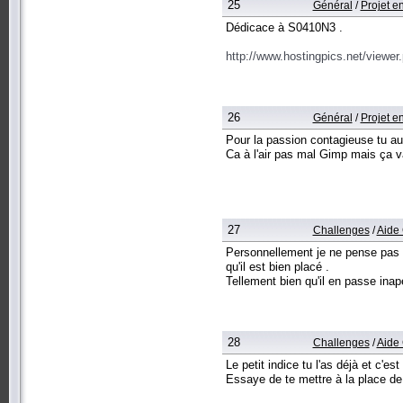
25
Général
/
Projet e
Dédicace à S0410N3 .
http://www.hostingpics.net/viewe
26
Général
/
Projet e
Pour la passion contagieuse tu aur
Ca à l'air pas mal Gimp mais ça v
27
Challenges
/
Aide 
Personnellement je ne pense pas q
qu'il est bien placé .
Tellement bien qu'il en passe inap
28
Challenges
/
Aide 
Le petit indice tu l'as déjà et c'es
Essaye de te mettre à la place de 