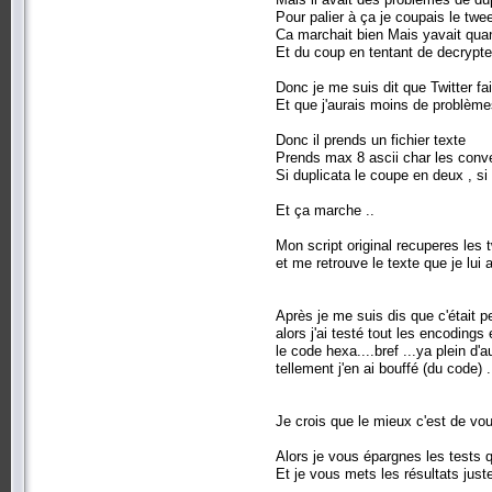
Pour palier à ça je coupais le twee
Ca marchait bien Mais yavait qua
Et du coup en tentant de decrypter
Donc je me suis dit que Twitter fais
Et que j'aurais moins de problèmes s
Donc il prends un fichier texte
Prends max 8 ascii char les conver
Si duplicata le coupe en deux , si
Et ça marche ..
Mon script original recuperes les
et me retrouve le texte que je lui 
Après je me suis dis que c'était p
alors j'ai testé tout les encodings 
le code hexa....bref ...ya plein d'
tellement j'en ai bouffé (du code) .
Je crois que le mieux c'est de vou
Alors je vous épargnes les tests qu
Et je vous mets les résultats just