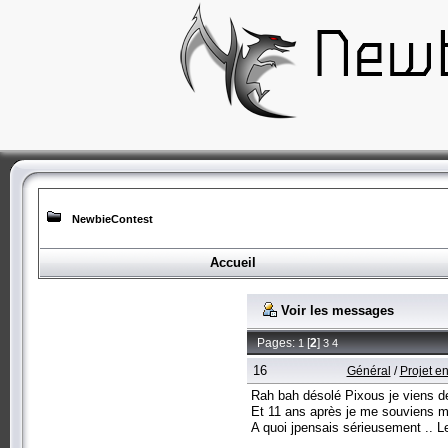
NewbieContest
Accueil
Voir les messages
Pages:
[
2
]
1
3
4
16
Général
/
Projet e
Rah bah désolé Pixous je viens de
Et 11 ans après je me souviens m
A quoi jpensais sérieusement .. L