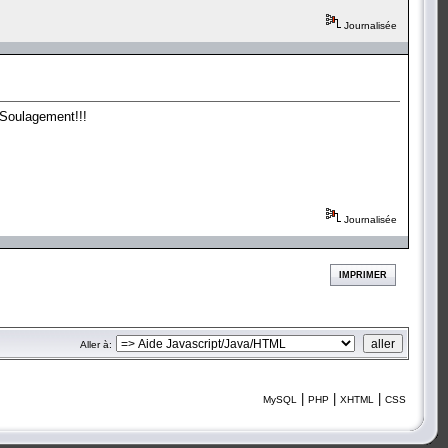
Journalisée
. Soulagement!!!
Journalisée
IMPRIMER
Aller à:
|
|
|
MySQL
PHP
XHTML
CSS