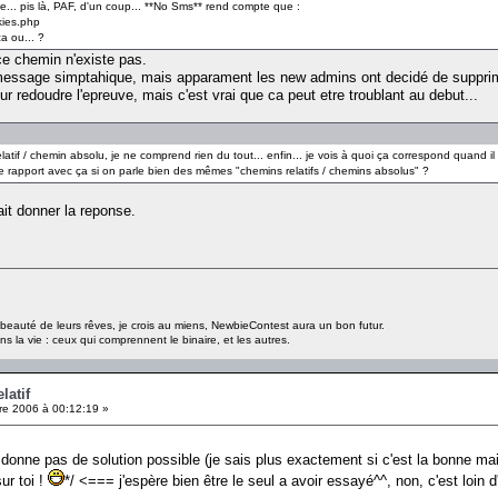
ve... pis là, PAF, d'un coup... **No Sms** rend compte que :
ies.php
a ou... ?
ce chemin n'existe pas.
it message simptahique, mais apparament les new admins ont decidé de suppri
 redoudre l'epreuve, mais c'est vrai que ca peut etre troublant au debut...
relatif / chemin absolu, je ne comprend rien du tout... enfin... je vois à quoi ça correspond quand i
 le rapport avec ça si on parle bien des mêmes "chemins relatifs / chemins absolus" ?
rait donner la reponse.
a beauté de leurs rêves, je crois au miens, NewbieContest aura un bon futur.
s la vie : ceux qui comprennent le binaire, et les autres.
latif
e 2006 à 00:12:19 »
 donne pas de solution possible (je sais plus exactement si c'est la bonne ma
ur toi !
*/ <=== j'espère bien être le seul a avoir essayé^^, non, c'est loin d'