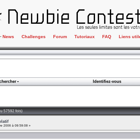
News
Challenges
Forum
Tutoriaux
FAQ
Liens util
Crackme
IRC
ClientSide
Newbi
Cryptographie
Liens
Forensics
chercher
Identifiez-vous
Parten
Hacking
Régle
Logique
Goodi
Programmation
(Lu 57592 fois)
L'incu
Stéganographie
latif
e 2006 à 09:59:08 »
Wargame
Tous les challenges