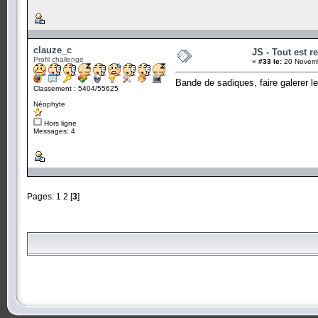
clauze_c
JS - Tout est re
Profil challenge
«
#33 le:
20 Novemb
Bande de sadiques, faire galerer le
Classement : 5404/55625
Néophyte
Hors ligne
Messages: 4
Pages:
1
2
[
3
]