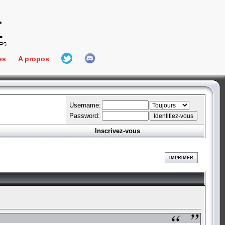
es
A propos
L'équipe
e Connect
Hall Of Fame
Username:
Password:
Inscrivez-vous
aires
ment
IMPRIMER
es
bateur