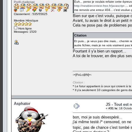
Euh... perso je voulais refaire cette épreu
Profil challenge
http://newbiecontest.free.fr/javascript
… ick
me renvois une erreur 404... c'est voulue ç
Classement : 535/55625
Bien sur que c'est voulu, puisque 
Avant, tu avais le droit à un pet
Membre Héroïque
Cela ne pose pas de problemes pour
Hors ligne
Messages: 1520
Citation
Et puis... je veux pas dire mais... chemin 
autre fichier, mais je ne vois vraiment pas
Pourtant il y'a bien un rapport...
A toi de le trouver, en dire plus se
-=[FoLc@N]=-
Citation :
* Le futur appartient à ceux qui croient à l
* Il y'a seulement 10 categories de gens dan
Asphator
JS - Tout est re
«
#31 le:
18 Octobr
bon, moi je suis désespéré...
j'ai même testé /* censored, on ne
topic, pas de chance c'est tombé s