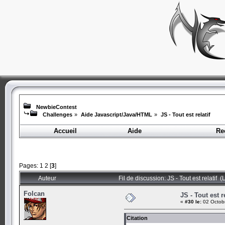
NewbieContest
Challenges
»
Aide Javascript/Java/HTML
»
JS - Tout est relatif
Accueil
Aide
Re
Pages:
1
2
[
3
]
Auteur
Fil de discussion: JS - Tout est relatif 
Folcan
JS - Tout est re
«
#30 le:
02 Octobr
Citation