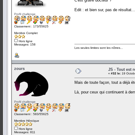
C'est grave docteur ?
Edit : et bien sur, pas de résultat..
Profil challenge
Classement : 173/55625
Membre Complet
Hors ligne
Messages: 158
Les seules limites sont les nôtres...
zours
JS - Tout est re
«
#32 le:
19 Octobr
Mais de toute façon, tout a déjà été
Là, pour ceux qui continuent à dema
Profil challenge
Classement : 583/55625
Membre Héroïque
Hors ligne
Messages: 811