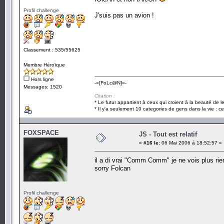
Profil challenge
J'suis pas un avion !
Classement : 535/55625
Membre Héroïque
Hors ligne
-=[FoLc@N]=-
Messages: 1520
Citation :
* Le futur appartient à ceux qui croient à la beauté de 
* Il y'a seulement 10 categories de gens dans la vie : ce
FOXSPACE
JS - Tout est relatif
«
#16 le:
06 Mai 2006 à 18:52:57 »
il a di vrai "Comm Comm" je ne vois plus rie
sorry Folcan
Profil challenge