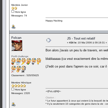
Membre Junior
Hors ligne
Messages: 74
Happy Hacking
Folcan
JS - Tout est relatif
«
#24 le:
10 Mai 2006 à 09:19:31 »
Bon alors j'avais un peu lu de travers, en web 
Profil challenge
blablaaaaa (ca veut exactement dire la mê
(J'edit ce post dans l'aprem ou ce soir, car i
Classement : 535/55625
Membre Héroïque
Hors ligne
-=[FoLc@N]=-
Messages: 1520
Citation :
* Le futur appartient à ceux qui croient à la beauté de 
* Il y'a seulement 10 categories de gens dans la vie : ce