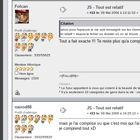
Folcan
JS - Tout est relatif
«
#22 le:
09 Mai 2006 à 13:11:52 »
Citation
sinon pour l'epreuve je me suis renseigné sur les chemin
Profil challenge
et relatif = depuis le fichier ou dossier où on se trouve 
Tout a fait exacte !!! Te reste plus qu'a co
Classement : 535/55625
Membre Héroïque
Hors ligne
-=[FoLc@N]=-
Messages: 1520
Citation :
* Le futur appartient à ceux qui croient à la beauté de 
* Il y'a seulement 10 categories de gens dans la vie : ce
nairod88
JS - Tout est relatif
Profil challenge
«
#23 le:
09 Mai 2006 à 16:25:12 »
mais je l'ai comprise vu que c'est moi qui l'ai 
je comprend tout xD
Classement : 2532/55625