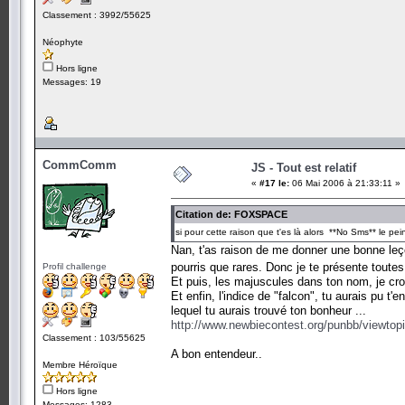
Classement : 3992/55625
Néophyte
Hors ligne
Messages: 19
CommComm
JS - Tout est relatif
«
#17 le:
06 Mai 2006 à 21:33:11 »
Citation de: FOXSPACE
si pour cette raison que t'es là alors **No Sms** le pe
Nan, t'as raison de me donner une bonne le
pourris que rares. Donc je te présente tout
Profil challenge
Et puis, les majuscules dans ton nom, je croy
Et enfin, l'indice de "falcon", tu aurais pu t'
lequel tu aurais trouvé ton bonheur ...
http://www.newbiecontest.org/punbb/viewtop
Classement : 103/55625
A bon entendeur..
Membre Héroïque
Hors ligne
Messages: 1283