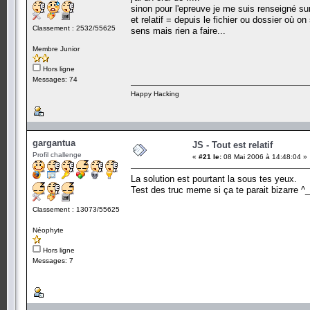
sinon pour l'epreuve je me suis renseigné sur
et relatif = depuis le fichier ou dossier où o
Classement : 2532/55625
sens mais rien a faire...
Membre Junior
Hors ligne
Messages: 74
Happy Hacking
gargantua
JS - Tout est relatif
Profil challenge
«
#21 le:
08 Mai 2006 à 14:48:04 »
La solution est pourtant la sous tes yeux.
Test des truc meme si ça te parait bizarre ^
Classement : 13073/55625
Néophyte
Hors ligne
Messages: 7