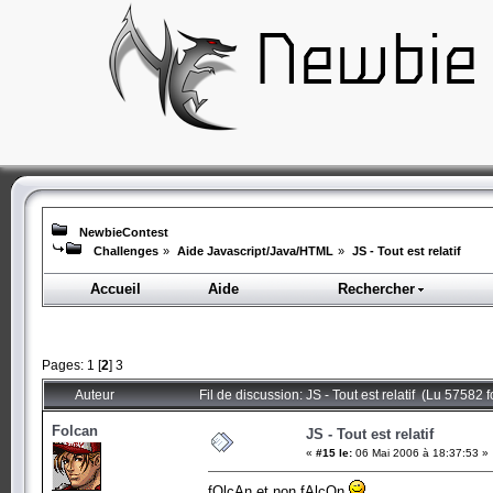
NewbieContest
Challenges
»
Aide Javascript/Java/HTML
»
JS - Tout est relatif
Accueil
Aide
Rechercher
Pages:
1
[
2
]
3
Auteur
Fil de discussion: JS - Tout est relatif (Lu 57582 f
Folcan
JS - Tout est relatif
«
#15 le:
06 Mai 2006 à 18:37:53 »
fOlcAn et non fAlcOn