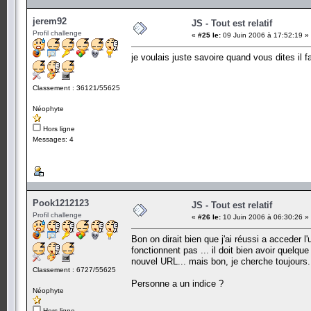
jerem92
JS - Tout est relatif
Profil challenge
«
#25 le:
09 Juin 2006 à 17:52:19 »
je voulais juste savoire quand vous dites il f
Classement : 36121/55625
Néophyte
Hors ligne
Messages: 4
Pook1212123
JS - Tout est relatif
Profil challenge
«
#26 le:
10 Juin 2006 à 06:30:26 »
Bon on dirait bien que j'ai réussi a acceder 
fonctionnent pas ... il doit bien avoir quelq
nouvel URL... mais bon, je cherche toujours.
Classement : 6727/55625
Personne a un indice ?
Néophyte
Hors ligne