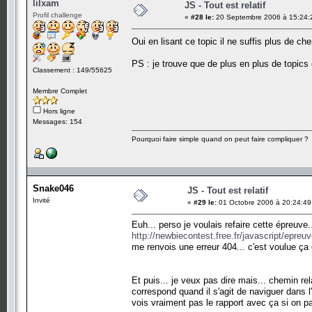
lilxam
JS - Tout est relatif
Profil challenge
«
#28 le:
20 Septembre 2006 à 15:24:
Oui en lisant ce topic il ne suffis plus de c
PS : je trouve que de plus en plus de topics e
Classement : 149/55625
Membre Complet
Hors ligne
Messages: 154
Pourquoi faire simple quand on peut faire compliquer ?
Snake046
JS - Tout est relatif
Invité
«
#29 le:
01 Octobre 2006 à 20:24:49
Euh... perso je voulais refaire cette épreuve
http://newbiecontest.free.fr/javascript/epre
me renvois une erreur 404... c'est voulue ça 
Et puis... je veux pas dire mais... chemin rel
correspond quand il s'agit de naviguer dans l'
vois vraiment pas le rapport avec ça si on 