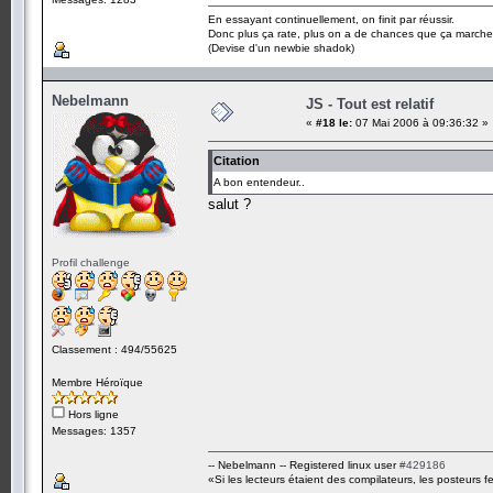
En essayant continuellement, on finit par réussir.
Donc plus ça rate, plus on a de chances que ça marche
(Devise d'un newbie shadok)
Nebelmann
JS - Tout est relatif
«
#18 le:
07 Mai 2006 à 09:36:32 »
Citation
A bon entendeur..
salut ?
Profil challenge
Classement : 494/55625
Membre Héroïque
Hors ligne
Messages: 1357
-- Nebelmann -- Registered linux user
#429186
«Si les lecteurs étaient des compilateurs, les posteurs fe