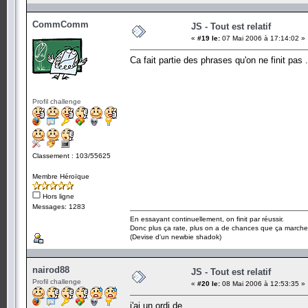
CommComm
JS - Tout est relatif
«
#19 le:
07 Mai 2006 à 17:14:02 »
Ca fait partie des phrases qu'on ne finit pas 
Profil challenge
Classement : 103/55625
Membre Héroïque
Hors ligne
Messages: 1283
En essayant continuellement, on finit par réussir.
Donc plus ça rate, plus on a de chances que ça marche
(Devise d'un newbie shadok)
nairod88
JS - Tout est relatif
Profil challenge
«
#20 le:
08 Mai 2006 à 12:53:35 »
j'ai un ordi de .....