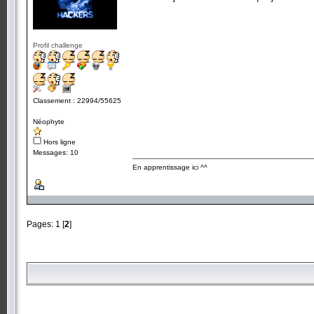
Profil challenge
Classement : 22994/55625
Néophyte
Hors ligne
Messages: 10
En apprentissage ici ^^
Pages:
1
[
2
]