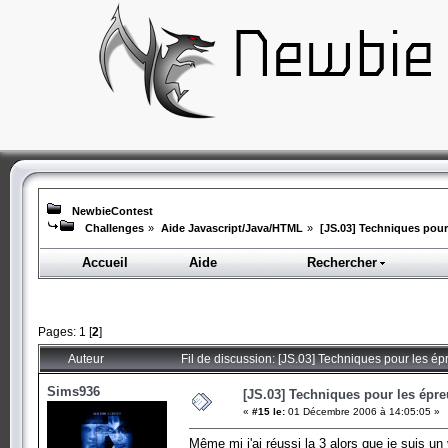
NewbieContest
Challenges
»
Aide Javascript/Java/HTML
»
[JS.03] Techniques pour
Accueil
Aide
Rechercher
Pages:
1
[
2
]
Auteur
Fil de discussion: [JS.03] Techniques pour les é
Sims936
[JS.03] Techniques pour les épre
«
#15 le:
01 Décembre 2006 à 14:05:05 »
Même mi j'ai réussi la 3 alors que je suis un