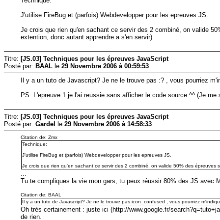
Technique:
J'utilise FireBug et (parfois) Webdevelopper pour les epreuves JS.
Je crois que rien qu'en sachant ce servir des 2 combiné, on valide 50
extention, donc autant apprendre a s'en servir)
Titre:
[JS.03] Techniques pour les épreuves JavaScript
Posté par:
BAAL
le
29 Novembre 2006 à 00:59:53
Il y a un tuto de Javascript? Je ne le trouve pas :? , vous pourriez m'in
PS: L'epreuve 1 je l'ai reussie sans afficher le code source ^^ (Je me 
Titre:
[JS.03] Techniques pour les épreuves JavaScript
Posté par:
Gardel
le
29 Novembre 2006 à 14:58:33
Citation de: Zmx
Technique:
J'utilise FireBug et (parfois) Webdevelopper pour les epreuves JS.
Je crois que rien qu'en sachant ce servir des 2 combiné, on valide 50% des épreuves san
...
Tu te compliques la vie mon gars, tu peux réussir 80% des JS avec 
Citation de: BAAL
Il y a un tuto de Javascript? Je ne le trouve pas icon_confused , vous pourriez m'indique
Oh très certainement : juste ici (http://www.google.fr/search?q=tuto+
de rien.