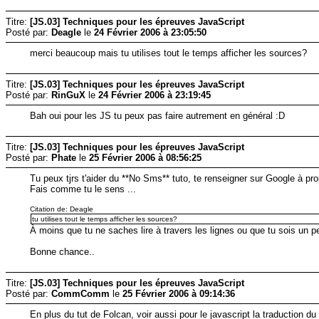
Titre:
[JS.03] Techniques pour les épreuves JavaScript
Posté par:
Deagle
le
24 Février 2006 à 23:05:50
merci beaucoup mais tu utilises tout le temps afficher les sources?
Titre:
[JS.03] Techniques pour les épreuves JavaScript
Posté par:
RinGuX
le
24 Février 2006 à 23:19:45
Bah oui pour les JS tu peux pas faire autrement en général :D
Titre:
[JS.03] Techniques pour les épreuves JavaScript
Posté par:
Phate
le
25 Février 2006 à 08:56:25
Tu peux tjrs t'aider du **No Sms** tuto, te renseigner sur Google à pro
Fais comme tu le sens ...
Citation de: Deagle
tu utilises tout le temps afficher les sources?
À moins que tu ne saches lire à travers les lignes ou que tu sois un peu
Bonne chance..
Titre:
[JS.03] Techniques pour les épreuves JavaScript
Posté par:
CommComm
le
25 Février 2006 à 09:14:36
En plus du tut de Folcan, voir aussi pour le javascript la traduction 