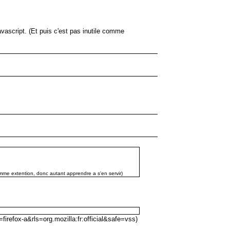
vascript. (Et puis c'est pas inutile comme
omme extention, donc autant apprendre a s'en servir)
irefox-a&rls=org.mozilla:fr:official&safe=vss)