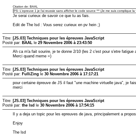
Citation de: BAAL
PS: L'epreuve 1 je l'ai reussie sans afficher le code source ^^ (Je me suis complique la v
Je serai curieux de savoir ce que tu as fais.
Edit de The lsd : Vous serez curieux en pv hein ;)
Titre:
[JS.03] Techniques pour les épreuves JavaScript
Posté par:
BAAL
le
29 Novembre 2006 à 23:43:50
Ah ca m'a fait sourire, je te donne 2/10 (les 2 c'est pour s'etre fatigue 
Merci quand meme =)
Titre:
[JS.03] Techniques pour les épreuves JavaScript
Posté par:
FulliZing
le
30 Novembre 2006 à 17:17:21
pour certaine épreuve de JS il faut "une machine virtuelle java", je fai
merci
Titre:
[JS.03] Techniques pour les épreuves JavaScript
Posté par:
the lsd
le
30 Novembre 2006 à 17:54:15
Il y a deja un topic pour les epreuves de java, principalement a propo
Enjoy
The lsd