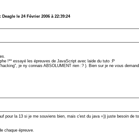
Deagle le 24 Février 2006 à 22:39:24
ges.
aphe !** essayé les épreuves de JavaScript avec laide du tuto :P
t en "hacking", je ny connais ABSOLUMENT rien :? ). Bien sur je ne vous demand
 pour la 13 si je me souviens bien, mais c'est du java =)) juste besoin de to
 de chaque épreuve.