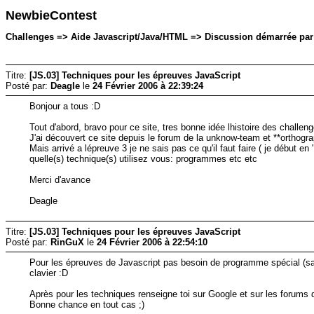
NewbieContest
Challenges => Aide Javascript/Java/HTML => Discussion démarrée par: 
Titre:
[JS.03] Techniques pour les épreuves JavaScript
Posté par:
Deagle
le
24 Février 2006 à 22:39:24
Bonjour a tous :D
Tout d'abord, bravo pour ce site, tres bonne idée lhistoire des challen
J'ai découvert ce site depuis le forum de la unknow-team et **orthogr
Mais arrivé a lépreuve 3 je ne sais pas ce qu'il faut faire ( je débu
quelle(s) technique(s) utilisez vous: programmes etc etc
Merci d'avance
Deagle
Titre:
[JS.03] Techniques pour les épreuves JavaScript
Posté par:
RinGuX
le
24 Février 2006 à 22:54:10
Pour les épreuves de Javascript pas besoin de programme spécial (sauf
clavier :D
Après pour les techniques renseigne toi sur Google et sur les forums
Bonne chance en tout cas ;)