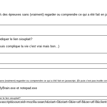
% des épreuves sans (vraiment) regarder ou comprendre ce qui a été fait en ja
diquer le lien siouplait?
suis complique la vie c'est vrai mais bon...)
s (vraiment) regarder ou comprendre ce qui a été fait en javascript. (Et puis c'est pas inutile c
MyBrain.exe et notepad.exe
r le lien siouplait?
javascript&sourceid=mozilla-search&start=0&start=0&ie=utf-8&oe=utf-8&client=f