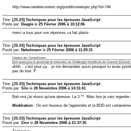
http://www.newbiecontest.org/punbb/viewtopic.php?id=746
Titre:
[JS.03] Techniques pour les épreuves JavaScript
Posté par:
Deagle
le
25 Février 2006 à 10:12:06
merci a tous pour vos réponses ca fait plaisir
Titre:
[JS.03] Techniques pour les épreuves JavaScript
Posté par:
Nebelmann
le
25 Février 2006 à 11:29:31
Citation de: CommComm
voir aussi pour le javascript la traduction du Challenger handbook de Caesum (Cronos)
ahhh... c'est pour ça... je me demandais aussi pourquoi tu avais posté
pas du tout :P
Titre:
[JS.03] Techniques pour les épreuves JavaScript
Posté par:
Silo
le
28 Novembre 2006 à 14:31:41
Bah moi j'ai réussi qu'une épreuve. La 3 ^^ Mais bon je vais regarder 
Modération
: On est heureux de l'apprendre et la BDD est certaineme
Titre:
[JS.03] Techniques pour les épreuves JavaScript
Posté par:
Zmx
le
28 Novembre 2006 à 21:37:30