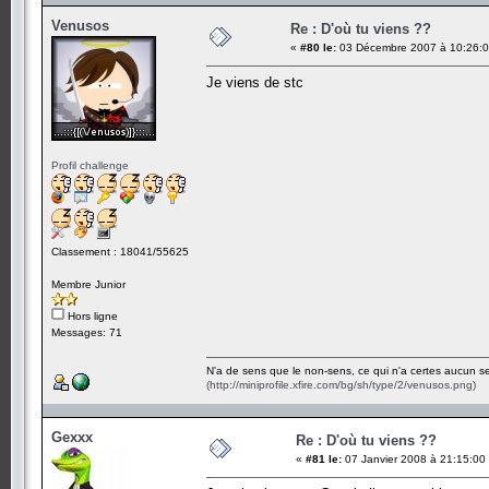
Venusos
Re : D'où tu viens ??
«
#80 le:
03 Décembre 2007 à 10:26:0
Je viens de stc
Profil challenge
Classement : 18041/55625
Membre Junior
Hors ligne
Messages: 71
N'a de sens que le non-sens, ce qui n'a certes aucun se
(http://miniprofile.xfire.com/bg/sh/type/2/venusos.png)
Gexxx
Re : D'où tu viens ??
«
#81 le:
07 Janvier 2008 à 21:15:00