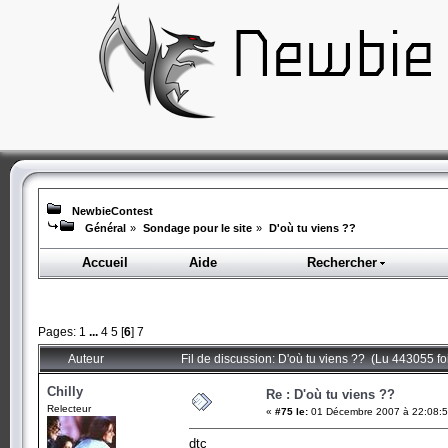
NewbieContest
Général
»
Sondage pour le site
»
D'où tu viens ??
Accueil
Aide
Rechercher
Pages:
1
...
4
5
[
6
]
7
Auteur
Fil de discussion: D'où tu viens ?? (Lu 443055 fo
Chilly
Re : D'où tu viens ??
Relecteur
«
#75 le:
01 Décembre 2007 à 22:08:5
dtc