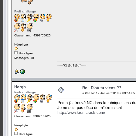
Profil challenge
Classement : 4598/55625
Néophyte
Hors ligne
Messages: 10
------"€| @gB@d"------
Horgh
Re : D'où tu viens ??
Profil challenge
«
#83 le:
12 Janvier 2010 à 09:54:05
Perso j'ai trouvé NC dans la rubrique liens d
Je ne suis pas décu de m'être inscrit...
http://www.kromcrack.com/
Classement : 3392/55625
Néophyte
Hors ligne