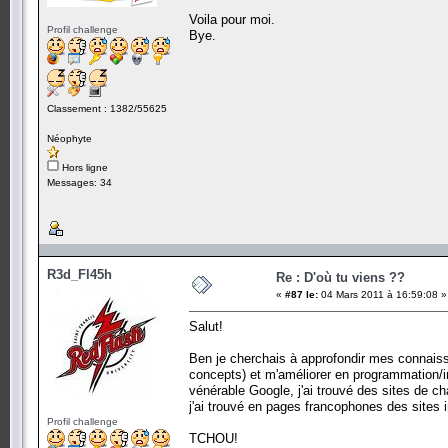
Voila pour moi.
Profil challenge
Bye.
Classement : 1382/55625
Néophyte
Hors ligne
Messages: 34
R3d_Fl45h
Re : D'où tu viens ??
«
#87 le:
04 Mars 2011 à 16:59:08 »
Salut!
Ben je cherchais à approfondir mes connaiss
concepts) et m'améliorer en programmation/in
vénérable Google, j'ai trouvé des sites de ch
j'ai trouvé en pages francophones des sites i
Profil challenge
TCHOU!