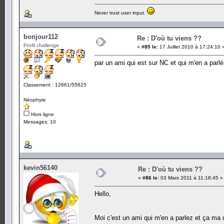
Never trust user input.
bonjour112
Re : D'où tu viens ??
Profil challenge
«
#85 le:
17 Juillet 2010 à 17:24:10 
par un ami qui est sur NC et qui m'en a parlé pa
Classement : 12661/55625
Néophyte
Hors ligne
Messages: 10
kevin56140
Re : D'où tu viens ??
«
#86 le:
03 Mars 2011 à 11:18:45 »
Hello,
Moi c'est un ami qui m'en a parlez et ça ma d