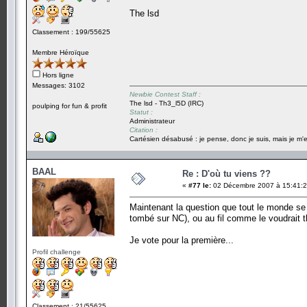
The lsd
Classement : 199/55625
Membre Héroïque
Hors ligne
Messages: 3102
Newbie Contest Staff :
The lsd - Th3_l5D (IRC)
poulping for fun & profit
Statut :
Administrateur
Citation :
Cartésien désabusé : je pense, donc je suis, mais je m'e
BAAL
Re : D'où tu viens ??
«
#77 le:
02 Décembre 2007 à 15:41:2
Maintenant la question que tout le monde se 
tombé sur NC), ou au fil comme le voudrait th
Je vote pour la première...
Profil challenge
Classement : 21/55625