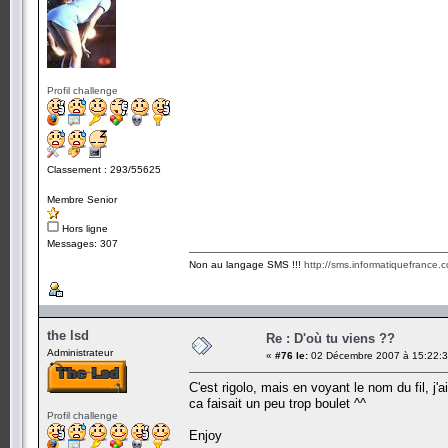
Profil challenge
Classement : 293/55625
Membre Senior
Hors ligne
Messages: 307
Non au langage SMS !!!
http://sms.informatiquefrance.
the lsd
Re : D'où tu viens ??
Administrateur
«
#76 le:
02 Décembre 2007 à 15:22:3
C'est rigolo, mais en voyant le nom du fil, j'
ca faisait un peu trop boulet ^^
Profil challenge
Enjoy