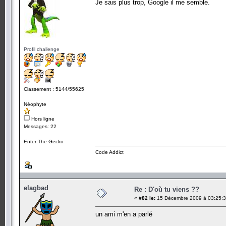
Je sais plus trop, Google il me semble.
Profil challenge
Classement : 5144/55625
Néophyte
Hors ligne
Messages: 22
Enter The Gecko
Code Addict
elagbad
Re : D'où tu viens ??
«
#82 le:
15 Décembre 2009 à 03:25:3
un ami m'en a parlé