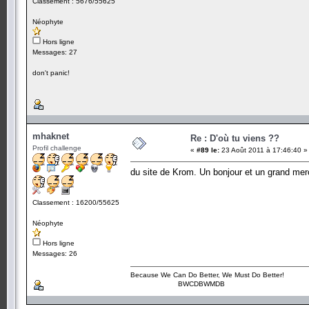
Classement : 5676/55625
Néophyte
Hors ligne
Messages: 27
don't panic!
mhaknet
Re : D'où tu viens ??
Profil challenge
«
#89 le:
23 Août 2011 à 17:46:40 »
du site de Krom. Un bonjour et un grand merci
Classement : 16200/55625
Néophyte
Hors ligne
Messages: 26
Because We Can Do Better, We Must Do Better!
BWCDBWMDB