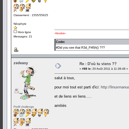
Classement : 1555/55625
Néophyte
Hors ligne
-
Newbie
-
Messages: 21
Code:
#Did you see that R3d_Fl45h{} ???
zedeasy
Re : D'où tu viens ??
«
#88 le:
20 Août 2011 à 11:38:48 »
salut à tous,
pour moi tout est parti d'ici:
http://linuxmanu
et de liens en liens.....
amitiés
Profil challenge