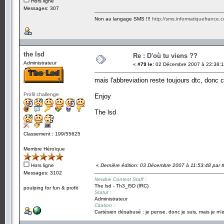
Hors ligne
Messages: 307
Non au langage SMS !!!
http://sms.informatiquefrance.
the lsd
Re : D'où tu viens ??
Administrateur
«
#79 le:
02 Décembre 2007 à 22:38:1
mais l'abbreviation reste toujours dtc, donc
Profil challenge
Enjoy
The lsd
Classement : 199/55625
Membre Héroïque
Hors ligne
«
Dernière édition: 03 Décembre 2007 à 11:53:48 par t
Messages: 3102
Newbie Contest Staff :
The lsd - Th3_l5D (IRC)
poulping for fun & profit
Statut :
Administrateur
Citation :
Cartésien désabusé : je pense, donc je suis, mais je m'e