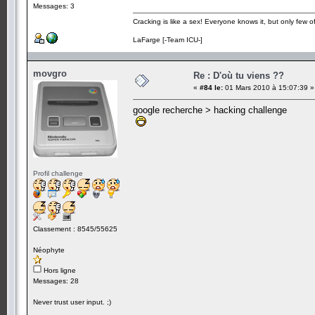
Messages: 3
Cracking is like a sex! Everyone knows it, but only few of 
LaFarge [-Team ICU-]
movgro
Re : D'où tu viens ??
«
#84 le:
01 Mars 2010 à 15:07:39 »
google recherche > hacking challenge
Profil challenge
Classement : 8545/55625
Néophyte
Hors ligne
Messages: 28
Never trust user input. ;)