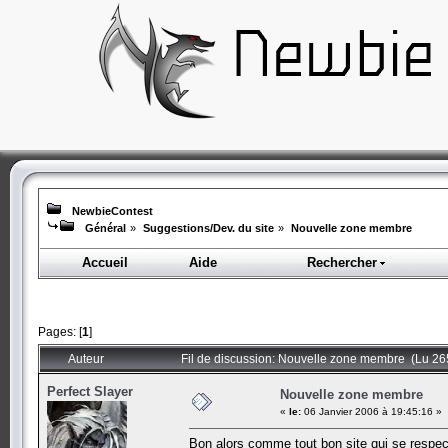
NewbieContest
Général
»
Suggestions/Dev. du site
»
Nouvelle zone membre
Accueil
Aide
Rechercher
Pages: [
1
]
Auteur
Fil de discussion: Nouvelle zone membre (Lu 265
Perfect Slayer
Nouvelle zone membre
«
le:
06 Janvier 2006 à 19:45:16 »
Bon alors comme tout bon site qui se respect