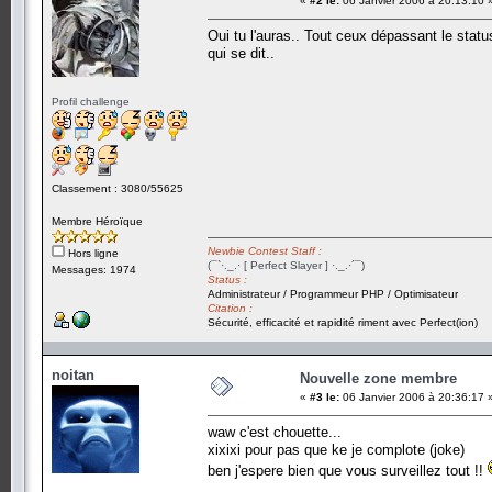
«
#2 le:
06 Janvier 2006 à 20:13:10 
Oui tu l'auras.. Tout ceux dépassant le stat
qui se dit..
Profil challenge
Classement : 3080/55625
Membre Héroïque
Newbie Contest Staff :
Hors ligne
(¯`·._.· [ Perfect Slayer ] ·._.·´¯)
Messages: 1974
Status :
Administrateur / Programmeur PHP / Optimisateur
Citation :
Sécurité, efficacité et rapidité riment avec Perfect(ion)
noitan
Nouvelle zone membre
«
#3 le:
06 Janvier 2006 à 20:36:17 
waw c'est chouette...
xixixi pour pas que ke je complote (joke)
ben j'espere bien que vous surveillez tout !!