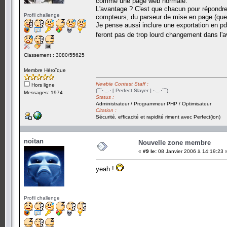
comme une page web normale.
L'avantage ? C'est que chacun pour répondre fa
Profil challenge
compteurs, du parseur de mise en page (que 
Je pense aussi inclure une exportation en pdf.
feront pas de trop lourd changement dans l'a
Classement : 3080/55625
Membre Héroïque
Newbie Contest Staff :
Hors ligne
(¯`·._.· [ Perfect Slayer ] ·._.·´¯)
Messages: 1974
Status :
Administrateur / Programmeur PHP / Optimisateur
Citation :
Sécurité, efficacité et rapidité riment avec Perfect(ion)
noitan
Nouvelle zone membre
«
#9 le:
08 Janvier 2006 à 14:19:23 
yeah !
Profil challenge