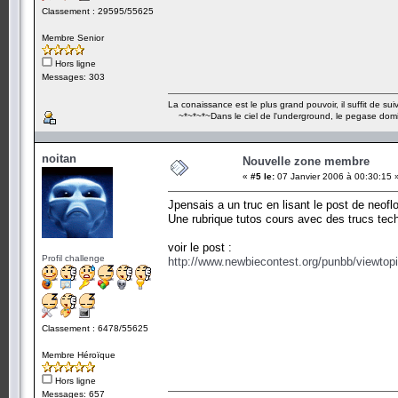
Classement : 29595/55625
Membre Senior
Hors ligne
Messages: 303
La conaissance est le plus grand pouvoir, il suffit de suivr
~*~*~*~Dans le ciel de l'underground, le pegase dom
noitan
Nouvelle zone membre
«
#5 le:
07 Janvier 2006 à 00:30:15 
Jpensais a un truc en lisant le post de neofl
Une rubrique tutos cours avec des trucs tech
voir le post :
Profil challenge
http://www.newbiecontest.org/punbb/viewto
Classement : 6478/55625
Membre Héroïque
Hors ligne
Messages: 657