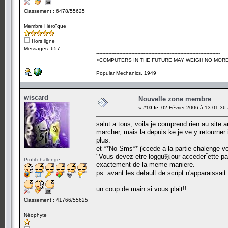
Classement : 6478/55625
Membre Héroïque
Hors ligne
Messages: 657
---------------------------------------------------------------------------------
>COMPUTERS IN THE FUTURE MAY WEIGH NO MORE
---------------------------------------------------------------------------------
Popular Mechanics, 1949
wiscard
Nouvelle zone membre
«
#10 le:
02 Février 2006 à 13:01:36
salut a tous, voila je comprend rien au site a
marcher, mais la depuis ke je ve y retourner
plus.
et **No Sms** j'ccede a la partie chalenge voi
"Vous devez etre loggu頰our acceder ࠣette par
Profil challenge
exactement de la meme maniere.
ps: avant les default de script n'apparaissait
un coup de main si vous plait!!
Classement : 41766/55625
Néophyte