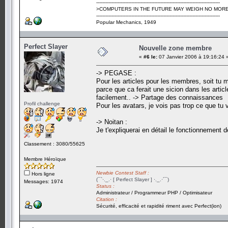
---------------------------------------------------------------------------------
>COMPUTERS IN THE FUTURE MAY WEIGH NO MORE
---------------------------------------------------------------------------------
Popular Mechanics, 1949
Perfect Slayer
Nouvelle zone membre
«
#6 le:
07 Janvier 2006 à 19:16:24 
-> PEGASE :
Pour les articles pour les membres, soit tu 
parce que ca ferait une sicion dans les articl
facilement.. -> Partage des connaissances
Profil challenge
Pour les avatars, je vois pas trop ce que tu v
-> Noitan :
Je t'expliquerai en détail le fonctionnement d
Classement : 3080/55625
Membre Héroïque
Newbie Contest Staff :
Hors ligne
(¯`·._.· [ Perfect Slayer ] ·._.·´¯)
Messages: 1974
Status :
Administrateur / Programmeur PHP / Optimisateur
Citation :
Sécurité, efficacité et rapidité riment avec Perfect(ion)