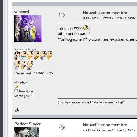
wiscard
Nouvelle zone membre
«
#12 le:
02 Février 2006 à 15:54:02
infection?????
:o
orf je pense pas!!!
**orthographe !** pluto a mon explorer ki ne
Profil challenge
Classement : 41766/55625
Néophyte
Hors ligne
Messages: 2
(http://perso.wanadoo.fr/teknival/signature1.gif)
Perfect Slayer
Nouvelle zone membre
«
#13 le:
02 Février 2006 à 16:49:14