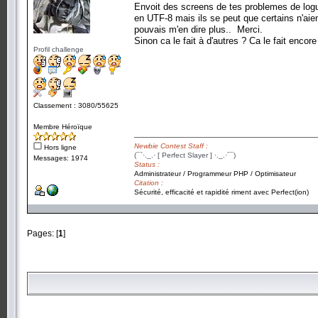
Envoit des screens de tes problemes de logu
en UTF-8 mais ils se peut que certains n'aient
pouvais m'en dire plus.. Merci.
Sinon ca le fait à d'autres ? Ca le fait encore
Profil challenge
Classement : 3080/55625
Membre Héroïque
Newbie Contest Staff :
Hors ligne
(¯`·._.· [ Perfect Slayer ] ·._.·´¯)
Messages: 1974
Status :
Administrateur / Programmeur PHP / Optimisateur
Citation :
Sécurité, efficacité et rapidité riment avec Perfect(ion)
Pages: [
1
]