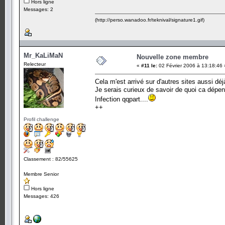
Hors ligne
Messages: 2
(http://perso.wanadoo.fr/teknival/signature1.gif)
Mr_KaLiMaN
Nouvelle zone membre
Relecteur
«
#11 le:
02 Février 2006 à 13:18:46 
Cela m'est arrivé sur d'autres sites aussi déj
Je serais curieux de savoir de quoi ca dépe
Infection qqpart....
++
Profil challenge
Classement : 82/55625
Membre Senior
Hors ligne
Messages: 426