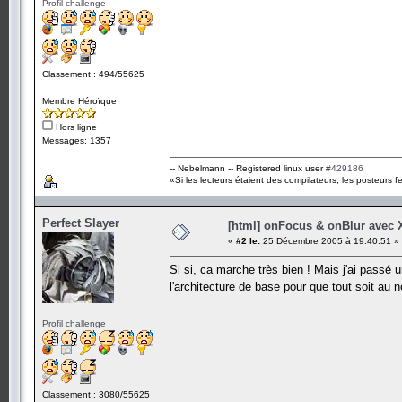
Profil challenge
Classement : 494/55625
Membre Héroïque
Hors ligne
Messages: 1357
-- Nebelmann -- Registered linux user
#429186
«Si les lecteurs étaient des compilateurs, les posteurs fe
Perfect Slayer
[html] onFocus & onBlur avec
«
#2 le:
25 Décembre 2005 à 19:40:51 »
Si si, ca marche très bien ! Mais j'ai passé 
l'architecture de base pour que tout soit au 
Profil challenge
Classement : 3080/55625