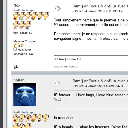
Nox
[html] onFocus & onBlur avec
Profil challenge
«
#5 le:
24 Janvier 2006 à 11:19:54 »
Tout simplement parce que le premier a ne pas
!** aucun , contrairement mozilla qui ce fond
non classé(e).
Personnelement je ne respecte aucun standar
navigateur signé : mozilla , firefox , camino
Membre Complet
Hors ligne
Messages: 142
<-< Nox | Kernox >->
www.Kernox.ze.cx
noitan
[html] onFocus & onBlur avec
«
#6 le:
24 Janvier 2006 à 12:10:37 »
IE forever.... I love bugs, i love blue screen o
Yeah....
----------------------------------------------------------------
Profil challenge
la traduction :
IE a jamais.... j'aime les insectes, j'aime l'ec