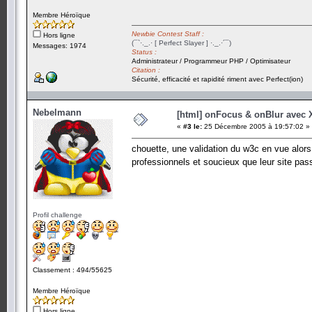
Membre Héroïque
Newbie Contest Staff :
Hors ligne
(¯`·._.· [ Perfect Slayer ] ·._.·´¯)
Messages: 1974
Status :
Administrateur / Programmeur PHP / Optimisateur
Citation :
Sécurité, efficacité et rapidité riment avec Perfect(ion)
Nebelmann
[html] onFocus & onBlur avec
«
#3 le:
25 Décembre 2005 à 19:57:02 »
chouette, une validation du w3c en vue alors.
professionnels et soucieux que leur site pas
Profil challenge
Classement : 494/55625
Membre Héroïque
Hors ligne