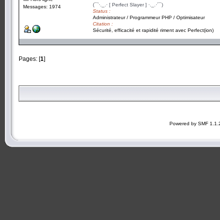
(¯`·._.· [ Perfect Slayer ] ·._.·´¯)
Messages: 1974
Status :
Administrateur / Programmeur PHP / Optimisateur
Citation :
Sécurité, efficacité et rapidité riment avec Perfect(ion)
Pages: [
1
]
Powered by SMF 1.1.