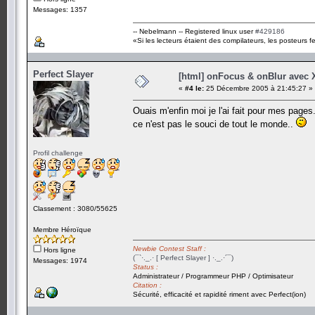
Messages: 1357
-- Nebelmann -- Registered linux user
#429186
«Si les lecteurs étaient des compilateurs, les posteurs fe
Perfect Slayer
[html] onFocus & onBlur avec
«
#4 le:
25 Décembre 2005 à 21:45:27 »
Ouais m'enfin moi je l'ai fait pour mes pages
ce n'est pas le souci de tout le monde..
Profil challenge
Classement : 3080/55625
Membre Héroïque
Newbie Contest Staff :
Hors ligne
(¯`·._.· [ Perfect Slayer ] ·._.·´¯)
Messages: 1974
Status :
Administrateur / Programmeur PHP / Optimisateur
Citation :
Sécurité, efficacité et rapidité riment avec Perfect(ion)