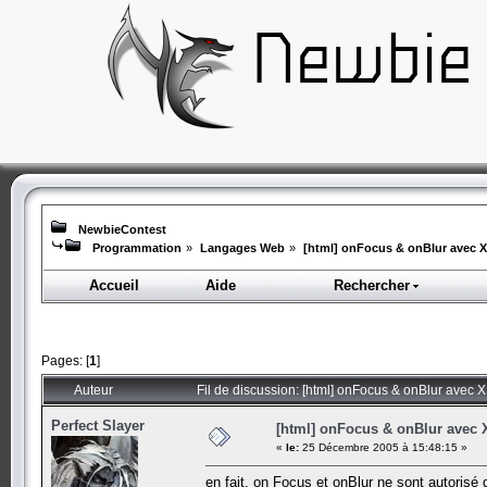
NewbieContest
Programmation
»
Langages Web
»
[html] onFocus & onBlur avec 
Accueil
Aide
Rechercher
Pages: [
1
]
Auteur
Fil de discussion: [html] onFocus & onBlur avec 
Perfect Slayer
[html] onFocus & onBlur avec
«
le:
25 Décembre 2005 à 15:48:15 »
en fait, on Focus et onBlur ne sont autorisé 