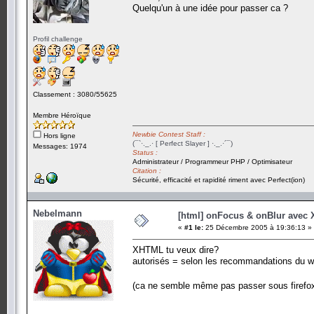
Quelqu'un à une idée pour passer ca ?
Profil challenge
Classement : 3080/55625
Membre Héroïque
Newbie Contest Staff :
Hors ligne
(¯`·._.· [ Perfect Slayer ] ·._.·´¯)
Messages: 1974
Status :
Administrateur / Programmeur PHP / Optimisateur
Citation :
Sécurité, efficacité et rapidité riment avec Perfect(ion)
Nebelmann
[html] onFocus & onBlur avec
«
#1 le:
25 Décembre 2005 à 19:36:13 »
XHTML tu veux dire?
autorisés = selon les recommandations du w
(ca ne semble même pas passer sous firefox,