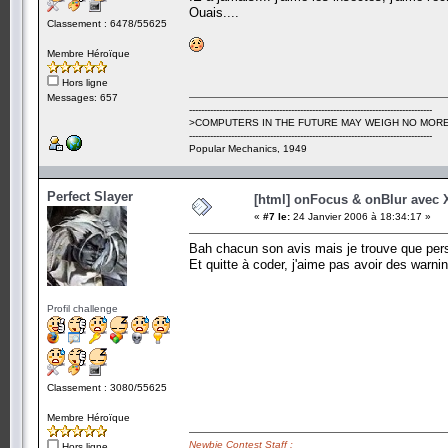
Ouais....
Classement : 6478/55625
Membre Héroïque
Hors ligne
Messages: 657
---------------------------------------------------------------------------------
>COMPUTERS IN THE FUTURE MAY WEIGH NO MORE
---------------------------------------------------------------------------------
Popular Mechanics, 1949
Perfect Slayer
[html] onFocus & onBlur avec
«
#7 le:
24 Janvier 2006 à 18:34:17 »
Bah chacun son avis mais je trouve que perso
Et quitte à coder, j'aime pas avoir des warnin
Profil challenge
Classement : 3080/55625
Membre Héroïque
Newbie Contest Staff :
Hors ligne